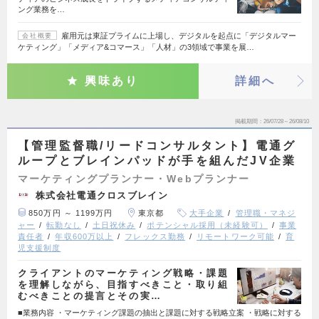
ング業務を…
雇用元は東証プライムに上場し、デジタルを起点に「デジタルマー
会社概要
ケティング」「メディア&コマース」「人材」の3領域で事業を展…
興味あり
詳細へ
掲載期間
26/07/28～26/08/10
【管理監督職/リードコンサルタント】電通グ
ループとブレインパッドが手を組んだJV企業
マーケティングプランナー・Webプランナー
株式会社電通クロスブレイン
850万円 ～ 1199万円
東京都
大手企業
管理職・マネジ
ャー
転勤なし
土日祝休み
ポテンシャル採用（未経験可）
事業
責任者
年収600万以上
フレックス勤務
リモートワーク可能
育
児支援制度
クライアントのマーケティング戦略・課題
を理解しながら、目指すべきこと・取り組
むべきことの提言とその実…
■業務内容 ・マーケティング課題の抽出と課題に対する戦略立案 ・戦略に対する