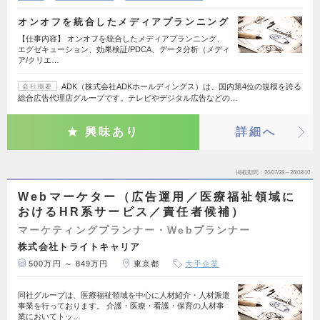
オンオフを統合したメディアプランニング
【仕事内容】 オンオフを統合したメディアプランニング、
エグゼキューション、効果検証/PDCA、データ分析（メディ
ア/クリエ…
ADK（株式会社ADKホールディングス）は、国内第4位の規模を誇る
会社概要
総合広告代理店グループです。テレビやデジタル広告などの…
興味あり
詳細へ
掲載期間
26/07/28～26/08/10
Webマーケター（広告運用／医療福祉領域に
おけるHR系サービス／責任者候補）
マーケティングプランナー・Webプランナー
株式会社トライトキャリア
500万円 ～ 849万円
東京都
大手企業
同社グループは、医療福祉領域を中心に人材紹介・人材派遣
事業を行っております。 介護・医療・看護・保育の人材事
業においてトッ…