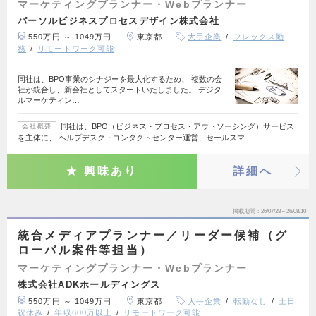
マーケティングプランナー・Webプランナー
パーソルビジネスプロセスデザイン株式会社
550万円 ～ 1049万円
東京都
大手企業
フレックス勤
務
リモートワーク可能
同社は、BPO事業のシナジーを最大化するため、 複数の会
社が統合し、新会社としてスタートいたしました。 デジタ
ルマーケティン…
同社は、BPO（ビジネス・プロセス・アウトソーシング）サービス
会社概要
を主体に、 ヘルプデスク・コンタクトセンター運営、セールスマ…
興味あり
詳細へ
掲載期間
26/07/28～26/08/10
統合メディアプランナー／リーダー候補（グ
ローバル案件等担当）
マーケティングプランナー・Webプランナー
株式会社ADKホールディングス
550万円 ～ 1049万円
東京都
大手企業
転勤なし
土日
祝休み
年収600万以上
リモートワーク可能