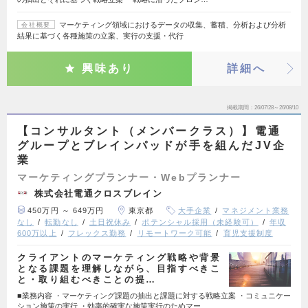
マーケティング領域におけるデータの収集、蓄積、分析および分析
会社概要
結果に基づく各種施策の立案、実行の支援・代行
興味あり
詳細へ
掲載期間
26/07/28～26/08/10
【コンサルタント（メンバークラス）】電通
グループとブレインパッドが手を組んだJV企
業
マーケティングプランナー・Webプランナー
株式会社電通クロスブレイン
450万円 ～ 649万円
東京都
大手企業
マネジメント業務
なし
転勤なし
土日祝休み
ポテンシャル採用（未経験可）
年収
600万以上
フレックス勤務
リモートワーク可能
育児支援制度
クライアントのマーケティング戦略や背景
となる課題を理解しながら、目指すべきこ
と・取り組むべきことの提…
■業務内容 ・マーケティング課題の抽出と課題に対する戦略立案 ・コミュニケー
ション施策の実行 ・効率的確実な施策実行のためマー…