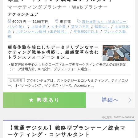
マーケティングプランナー・Webプランナー
アクセンチュア
600万円 ～ 1199万円
東京都
海外展開あり（日系グロー
バル企業）
上場企業
大手企業
英語力不問
転勤なし
土日祝休
み
ポテンシャル採用（未経験可）
年収600万以上
フレックス勤
務
顧客体験を核にしたデータドリブンなマー
ケティング戦略を構築し、組織変革を含む
トランスフォーメーション…
・顧客体験を中心としたクローズドループ型マーケティングモデルの戦略策定
（データ活用方針、KPI設計、プラットフォーム選定…
アクセンチュアは、ストラテジー＆コンサルティング、テクノロジ
会社概要
ー、オペレーションズ、インダストリーX、Accenture …
興味あり
詳細へ
掲載期間
26/07/28～26/08/10
【電通デジタル】戦略型プランナー／統合マ
ーケティング・コンサルタント