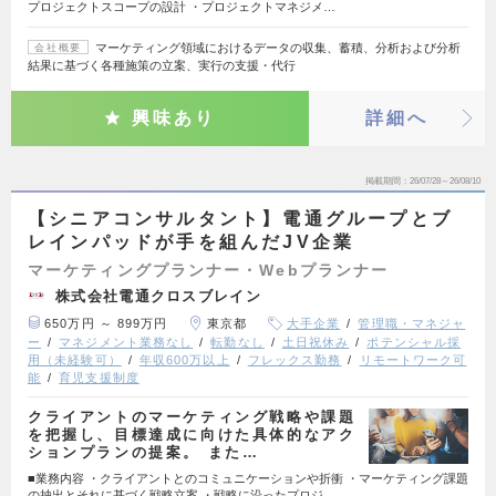
プロジェクトスコープの設計 ・プロジェクトマネジメ…
マーケティング領域におけるデータの収集、蓄積、分析および分析
会社概要
結果に基づく各種施策の立案、実行の支援・代行
興味あり
詳細へ
掲載期間
26/07/28～26/08/10
【シニアコンサルタント】電通グループとブ
レインパッドが手を組んだJV企業
マーケティングプランナー・Webプランナー
株式会社電通クロスブレイン
650万円 ～ 899万円
東京都
大手企業
管理職・マネジャ
ー
マネジメント業務なし
転勤なし
土日祝休み
ポテンシャル採
用（未経験可）
年収600万以上
フレックス勤務
リモートワーク可
能
育児支援制度
クライアントのマーケティング戦略や課題
を把握し、目標達成に向けた具体的なアク
ションプランの提案。 また…
■業務内容 ・クライアントとのコミュニケーションや折衝 ・マーケティング課題
の抽出とそれに基づく戦略立案 ・戦略に沿ったプロジ…