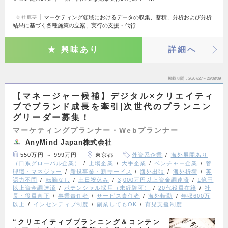
マーケティング領域におけるデータの収集、蓄積、分析および分析
会社概要
結果に基づく各種施策の立案、実行の支援・代行
興味あり
詳細へ
掲載期間
26/07/27～26/08/09
【マネージャー候補】デジタル×クリエイティ
ブでブランド成長を牽引|次世代のプランニン
グリーダー募集！
マーケティングプランナー・Webプランナー
AnyMind Japan株式会社
550万円 ～ 999万円
東京都
外資系企業
海外展開あり
（日系グローバル企業）
上場企業
大手企業
ベンチャー企業
管
理職・マネジャー
新規事業・新サービス
海外出張
海外折衝
英
語力不問
転勤なし
土日祝休み
3,000万円以上資金調達済
1億円
以上資金調達済
ポテンシャル採用（未経験可）
20代役員在籍
社
長・役員直下
事業責任者
サービス責任者
海外転勤
年収600万
以上
インセンティブ制度
副業してもOK
育児支援制度
“クリエイティブプランニング＆コンテン