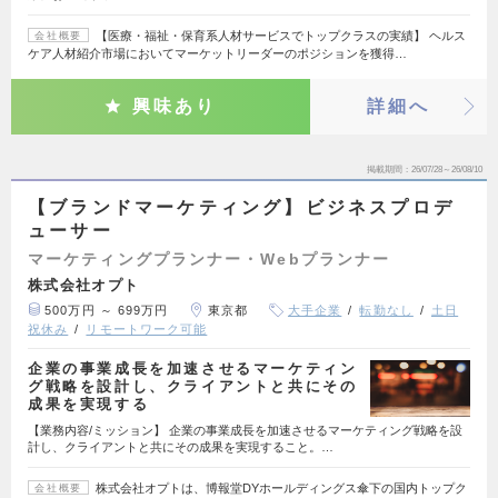
【医療・福祉・保育系人材サービスでトップクラスの実績】 ヘルス
会社概要
ケア人材紹介市場においてマーケットリーダーのポジションを獲得…
興味あり
詳細へ
掲載期間
26/07/28～26/08/10
【ブランドマーケティング】ビジネスプロデ
ューサー
マーケティングプランナー・Webプランナー
株式会社オプト
500万円 ～ 699万円
東京都
大手企業
転勤なし
土日
祝休み
リモートワーク可能
企業の事業成長を加速させるマーケティン
グ戦略を設計し、クライアントと共にその
成果を実現する
【業務内容/ミッション】 企業の事業成長を加速させるマーケティング戦略を設
計し、クライアントと共にその成果を実現すること。…
株式会社オプトは、博報堂DYホールディングス傘下の国内トップク
会社概要