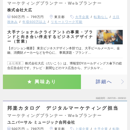
マーケティングプランナー・Webプランナー
株式会社大広
500万円 ～ 799万円
東京都
大手企業
転勤なし
土日
祝休み
年収600万以上
リモートワーク可能
大手ナショナルクライアントの事業・ブラ
ンドと向き合い伴走するビジネスデザイナ
ー（営業）
【ポジション概要】 東京ビジネスデザイン本部では、大手ビールメーカー、金
融、消費財メーカーなどを中心に、 事業課題・ブランド…
株式会社大広（だいこう）は、博報堂DYホールディングス傘下の総
会社概要
合広告会社です。テレビ・新聞などのマス広告から、デジタルマ…
興味あり
詳細へ
掲載期間
26/07/28～26/08/10
邦楽カタログ デジタルマーケティング担当
マーケティングプランナー・Webプランナー
ユニバーサル ミュージック合同会社
500万円 ～ 799万円
東京都
上場企業
大手企業
転勤