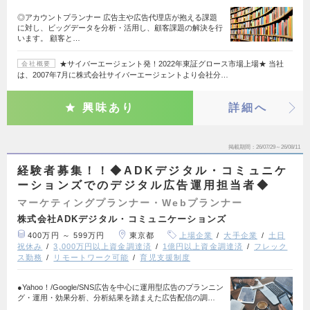
◎アカウントプランナー 広告主や広告代理店が抱える課題
に対し、ビッグデータを分析・活用し、顧客課題の解決を行
います。 顧客と…
★サイバーエージェント発！2022年東証グロース市場上場★ 当社
会社概要
は、2007年7月に株式会社サイバーエージェントより会社分…
興味あり
詳細へ
掲載期間
26/07/29～26/08/11
経験者募集！！◆ADKデジタル・コミュニケ
ーションズでのデジタル広告運用担当者◆
マーケティングプランナー・Webプランナー
株式会社ADKデジタル・コミュニケーションズ
400万円 ～ 599万円
東京都
上場企業
大手企業
土日
祝休み
3,000万円以上資金調達済
1億円以上資金調達済
フレック
ス勤務
リモートワーク可能
育児支援制度
●Yahoo！/Google/SNS広告を中心に運用型広告のプランニン
グ・運用・効果分析、分析結果を踏まえた広告配信の調…