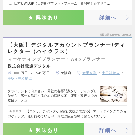
は、日本初のDSP（広告配信プラットフォーム）を開発したアドテ…
興味あり
詳細へ
掲載期間
26/07/28～26/08/10
【大阪】デジタルアカウントプランナー/ディ
レクター（ハイクラス）
マーケティングプランナー・Webプランナー
株式会社電通デジタル
1000万円 ～ 1549万円
大阪府
大手企業
土日祝休み
年収600万以上
クライアントに向き合い、同社の各専門家をリーディングし
ながら、広告を活用するための戦略立案～運用・改善までの
総合プロデュ…
【コンサルティングから実行支援まで対応】 マーケティングそのも
会社概要
のがデジタル化し始めている中、同社は広告領域に留まらないデジ…
興味あり
詳細へ