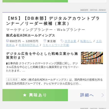
掲載期間
26/07/28～26/08/10
【MS】【DB本部】デジタルアカウントプラ
ンナー／リーダー候補（東京）
マーケティングプランナー・Webプランナー
株式会社ADKホールディングス
650万円 ～ 1299万円
東京都
大手企業
転勤なし
土日
祝休み
年収600万以上
リモートワーク可能
デジタル広告を中心とした戦略立案から施
策実行まで
▮仕事内容 クライアントのマーケティング課題に対し、デジ
タル広告を中心とした戦略立案から施策実行までをリードい
ただきます。…
ADK（株式会社ADKホールディングス）は、国内第4位の規模を誇る
会社概要
総合広告代理店グループです。テレビやデジタル広告などの…
興味あり
詳細へ
掲載期間
26/07/28～26/08/12