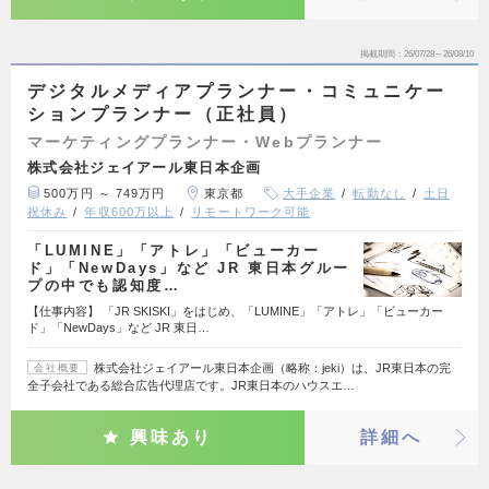
掲載期間
26/07/28～26/08/10
デジタルメディアプランナー・コミュニケー
ションプランナー（正社員）
マーケティングプランナー・Webプランナー
株式会社ジェイアール東日本企画
500万円 ～ 749万円
東京都
大手企業
転勤なし
土日
祝休み
年収600万以上
リモートワーク可能
「LUMINE」「アトレ」「ビューカー
ド」「NewDays」など JR 東日本グルー
プの中でも認知度…
【仕事内容】 「JR SKISKI」をはじめ、「LUMINE」「アトレ」「ビューカー
ド」「NewDays」など JR 東日…
株式会社ジェイアール東日本企画（略称：jeki）は、JR東日本の完
会社概要
全子会社である総合広告代理店です。JR東日本のハウスエ…
興味あり
詳細へ