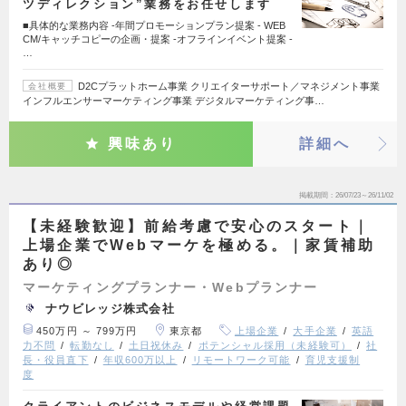
ツディレクション”業務をお任せします
■具体的な業務内容 -年間プロモーションプラン提案 - WEB
CM/キャッチコピーの企画・提案 -オフラインイベント提案 -
…
D2Cプラットホーム事業 クリエイターサポート／マネジメント事業
会社概要
インフルエンサーマーケティング事業 デジタルマーケティング事…
興味あり
詳細へ
掲載期間
26/07/23～26/11/02
【未経験歓迎】前給考慮で安心のスタート｜
上場企業でWebマーケを極める。｜家賃補助
あり◎
マーケティングプランナー・Webプランナー
ナウビレッジ株式会社
450万円 ～ 799万円
東京都
上場企業
大手企業
英語
力不問
転勤なし
土日祝休み
ポテンシャル採用（未経験可）
社
長・役員直下
年収600万以上
リモートワーク可能
育児支援制
度