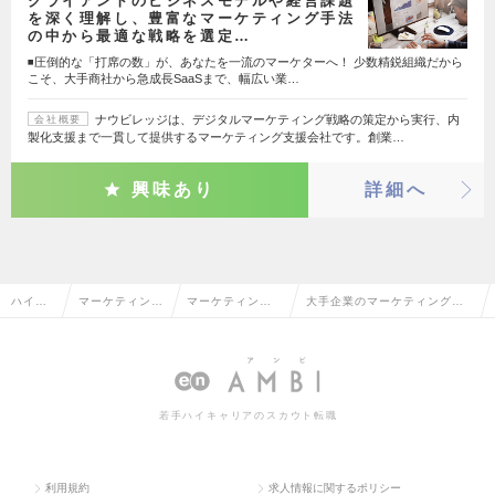
クライアントのビジネスモデルや経営課題
を深く理解し、豊富なマーケティング手法
の中から最適な戦略を選定…
◾️圧倒的な「打席の数」が、あなたを一流のマーケターへ！ 少数精鋭組織だから
こそ、大手商社から急成長SaaSまで、幅広い業…
ナウビレッジは、デジタルマーケティング戦略の策定から実行、内
会社概要
製化支援まで一貫して提供するマーケティング支援会社です。創業…
興味あり
詳細へ
ハイク
マーケティン
マーケティング
大手企業のマーケティングプ
ラス求
グ・販促企画・
プランナー・We
ランナー・Webプランナーの
人TOP
商品開発系
bプランナー
転職・求人情報一覧
若手ハイキャリアのスカウト転職
利用規約
求人情報に関するポリシー