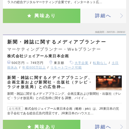
ラスの総合デジタルマーケティング企業です。インターネット広…
興味あり
詳細へ
掲載期間
26/07/28～26/08/10
新聞・雑誌に関するメディアプランナー
マーケティングプランナー・Webプランナー
株式会社ジェイアール東日本企画
500万円 ～ 749万円
東京都
大手企業
転勤なし
土日
祝休み
年収600万以上
リモートワーク可能
新聞・雑誌に関するメディアプラニング、
企画立案および新聞社・出版社（テレビ・
ラジオ放送局）との広告枠…
新聞・雑誌に関するメディアプラニング、企画立案および新聞社・出版社（テレ
ビ・ラジオ放送局）との広告枠に関する 調整、バイイ…
株式会社ジェイアール東日本企画（略称：jeki）は、JR東日本の完
会社概要
全子会社である総合広告代理店です。JR東日本のハウスエ…
興味あり
詳細へ