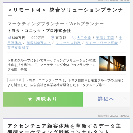
＜リモート可＞ 統合ソリューションプランナ
ー
マーケティングプランナー・Webプランナー
トヨタ・コニック・プロ株式会社
600万円 ～ 999万円
東京都
大手企業
英語力不問
土
日祝休み
年収600万以上
フレックス勤務
リモートワーク可能
育児支援制度
トヨタグループにおいてマーケティングソリューション領域
推進を担う当社にて、マーケティング全体でのブランディン
グ活動、事業…
トヨタ・コニック・プロは、トヨタ自動車と電通グループの出資に
会社概要
より誕生した、広告会社と事業会社が融合したトヨタグループ唯一…
興味あり
詳細へ
掲載期間
26/07/28～26/08/10
アクセンチュア顧客体験を革新するデータ主
導型マーケティング戦略コンサルタント