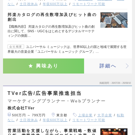
なし
土日祝休み
年収600万以上
リモートワーク可能
邦楽カタログの再生数増加及びヒット曲の
創出
【職務内容】 邦楽カタログの再生数増加及びヒット曲の創
出に関して、SNS・UGCをはじめとするデジタルマーケテ
ィングの側面…
ユニバーサル ミュージックは、世界60以上の国と地域で展開する世
会社概要
界最大の音楽企業「ユニバーサル ミュージック グループ」…
興味あり
詳細へ
掲載期間
26/07/28～26/08/10
TVer広告/広告事業推進担当
マーケティングプランナー・Webプランナー
株式会社TVer
500万円 ～ 799万円
東京都
上場企業
大手企業
転勤
なし
土日祝休み
年収600万以上
リモートワーク可能
営業活動を支援しながら、事業戦略・数値