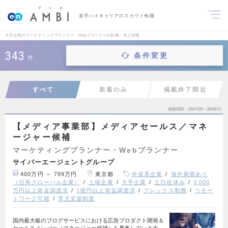
若手ハイキャリアのスカウト転職
大手企業のマーケティングプランナー・Webプランナーの転職・求人情報
343
条件変更
件
すべて
新着のみ
掲載終了間近
掲載期間
26/07/29～26/08/12
【メディア事業部】メディアセールス／マネ
ージャー候補
マーケティングプランナー・Webプランナー
サイバーエージェントグループ
400万円 ～ 799万円
東京都
外資系企業
海外展開あり
（日系グローバル企業）
上場企業
大手企業
土日祝休み
3,000
万円以上資金調達済
1億円以上資金調達済
フレックス勤務
リモー
トワーク可能
育児支援制度
国内最大級のブログサービスにおける広告プロダクト開発＆