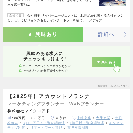
セールスメンバー（マネージャー候補）を募集しています。
主な広告商品…
会社概要 サイバーエージェントは「21世紀を代表する会社をつく
会社概要
る」というビジョンのもと、インターネットを軸に、「メディア…
興味あり
詳細へ
興味のある求人に
チェックをつけよう!
興味あり
スカウトのマッチング精度があがる!
その求人への合格可能性がわかる!
掲載期間
26/07/29～26/08/12
【2025年】アカウントプランナー
マーケティングプランナー・Webプランナー
株式会社マイクロアド
400万円 ～ 599万円
東京都
上場企業
大手企業
土日
祝休み
3,000万円以上資金調達済
1億円以上資金調達済
インセン
ティブ制度
リモートワーク可能
育児支援制度