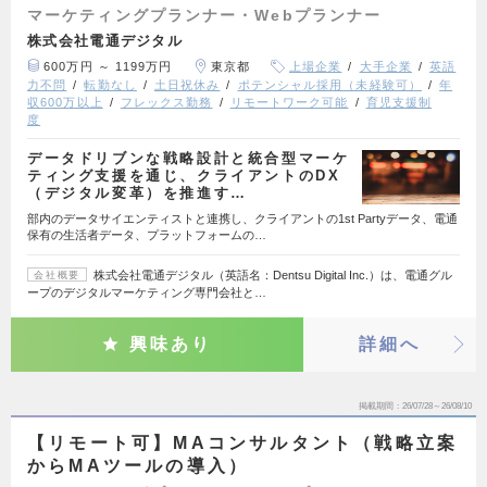
マーケティングプランナー・Webプランナー
株式会社電通デジタル
600万円 ～ 1199万円
東京都
上場企業
大手企業
英語
力不問
転勤なし
土日祝休み
ポテンシャル採用（未経験可）
年
収600万以上
フレックス勤務
リモートワーク可能
育児支援制
度
データドリブンな戦略設計と統合型マーケ
ティング支援を通じ、クライアントのDX
（デジタル変革）を推進す…
部内のデータサイエンティストと連携し、クライアントの1st Partyデータ、電通
保有の生活者データ、プラットフォームの…
株式会社電通デジタル（英語名：Dentsu Digital Inc.）は、電通グル
会社概要
ープのデジタルマーケティング専門会社と…
興味あり
詳細へ
掲載期間
26/07/28～26/08/10
【リモート可】MAコンサルタント（戦略立案
からMAツールの導入）