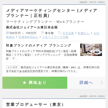
掲載期間
26/07/28～26/08/10
メディアマーケティングセンター (メディア
プランナー｜正社員)
マーケティングプランナー・Webプランナー
株式会社ジェイアール東日本企画
500万円 ～ 749万円
東京都
大手企業
転勤なし
土日
祝休み
年収600万以上
リモートワーク可能
対象ブランドのメディア プランニング
対象ブランドのメディア PDCA 領域担当(プラン策定～効果
検証～リプラン策定) ・メディアプランニング ・広告効果検
証 ・プ…
株式会社ジェイアール東日本企画（略称：jeki）は、JR東日本の完
会社概要
全子会社である総合広告代理店です。JR東日本のハウスエ…
興味あり
詳細へ
掲載期間
26/07/28～26/08/10
営業プロデューサー（東京）