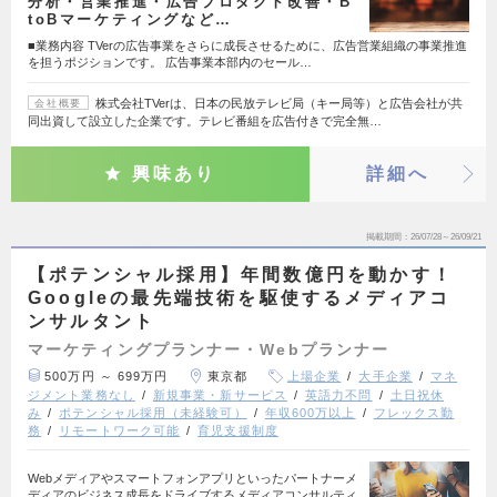
分析・営業推進・広告プロダクト改善・B
toBマーケティングなど…
■業務内容 TVerの広告事業をさらに成長させるために、広告営業組織の事業推進
を担うポジションです。 広告事業本部内のセール…
株式会社TVerは、日本の民放テレビ局（キー局等）と広告会社が共
会社概要
同出資して設立した企業です。テレビ番組を広告付きで完全無…
興味あり
詳細へ
掲載期間
26/07/28～26/09/21
【ポテンシャル採用】年間数億円を動かす！
Googleの最先端技術を駆使するメディアコ
ンサルタント
マーケティングプランナー・Webプランナー
500万円 ～ 699万円
東京都
上場企業
大手企業
マネ
ジメント業務なし
新規事業・新サービス
英語力不問
土日祝休
み
ポテンシャル採用（未経験可）
年収600万以上
フレックス勤
務
リモートワーク可能
育児支援制度
Webメディアやスマートフォンアプリといったパートナーメ
ディアのビジネス成長をドライブするメディアコンサルティ