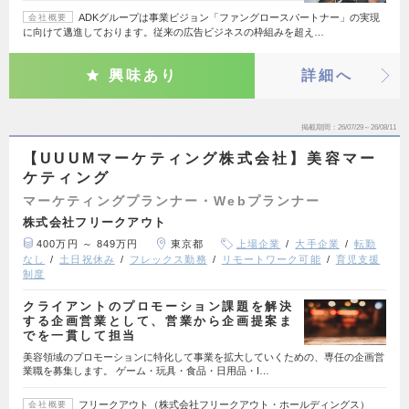
ADKグループは事業ビジョン「ファングロースパートナー」の実現
会社概要
に向けて邁進しております。従来の広告ビジネスの枠組みを超え…
興味あり
詳細へ
掲載期間
26/07/29～26/08/11
【UUUMマーケティング株式会社】美容マー
ケティング
マーケティングプランナー・Webプランナー
株式会社フリークアウト
400万円 ～ 849万円
東京都
上場企業
大手企業
転勤
なし
土日祝休み
フレックス勤務
リモートワーク可能
育児支援
制度
クライアントのプロモーション課題を解決
する企画営業として、営業から企画提案ま
でを一貫して担当
美容領域のプロモーションに特化して事業を拡大していくための、専任の企画営
業職を募集します。 ゲーム・玩具・食品・日用品・I…
フリークアウト（株式会社フリークアウト・ホールディングス）
会社概要