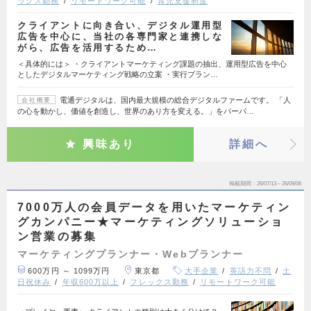
ックス勤務
リモートワーク可能
育児支援制度
クライアントに向き合い、デジタル運用型
広告を中心に、当社の各専門家と連携しな
がら、広告を活用するため…
＜具体的には＞ ・クライアントマーケティング課題の抽出、運用型広告を中心
としたデジタルマーケティング戦略の立案 ・実行プラン…
電通デジタルは、国内最大規模の総合デジタルファームです。 「人
会社概要
の心を動かし、価値を創造し、世界のあり方を変える。」をパーパ…
興味あり
詳細へ
掲載期間
26/07/13～26/09/06
7000万人の会員データを用いたマーケティン
グカンパニー★マーケティングソリューショ
ン営業の募集
マーケティングプランナー・Webプランナー
600万円 ～ 1099万円
東京都
大手企業
英語力不問
土
日祝休み
年収600万以上
フレックス勤務
リモートワーク可能