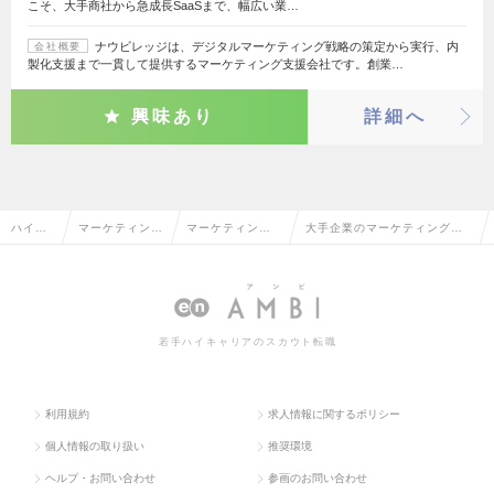
こそ、大手商社から急成長SaaSまで、幅広い業…
ナウビレッジは、デジタルマーケティング戦略の策定から実行、内
会社概要
製化支援まで一貫して提供するマーケティング支援会社です。創業…
興味あり
詳細へ
ハイク
マーケティン
マーケティング
大手企業のマーケティングプ
ラス求
グ・販促企画・
プランナー・We
ランナー・Webプランナーの
人TOP
商品開発系
bプランナー
転職・求人情報一覧
若手ハイキャリアのスカウト転職
利用規約
求人情報に関するポリシー
個人情報の取り扱い
推奨環境
ヘルプ・お問い合わせ
参画のお問い合わせ