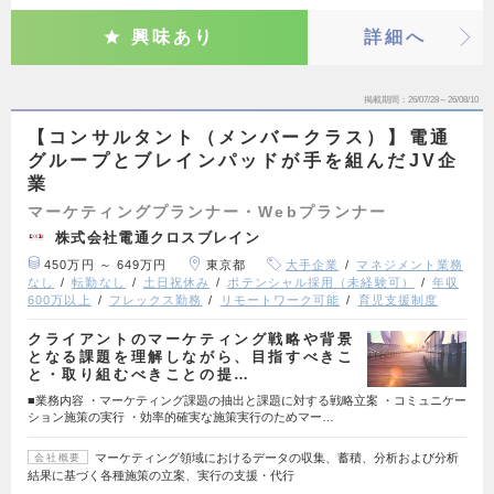
興味あり
詳細へ
掲載期間
26/07/28～26/08/10
【コンサルタント（メンバークラス）】電通
グループとブレインパッドが手を組んだJV企
業
マーケティングプランナー・Webプランナー
株式会社電通クロスブレイン
450万円 ～ 649万円
東京都
大手企業
マネジメント業務
なし
転勤なし
土日祝休み
ポテンシャル採用（未経験可）
年収
600万以上
フレックス勤務
リモートワーク可能
育児支援制度
クライアントのマーケティング戦略や背景
となる課題を理解しながら、目指すべきこ
と・取り組むべきことの提…
■業務内容 ・マーケティング課題の抽出と課題に対する戦略立案 ・コミュニケー
ション施策の実行 ・効率的確実な施策実行のためマー…
マーケティング領域におけるデータの収集、蓄積、分析および分析
会社概要
結果に基づく各種施策の立案、実行の支援・代行