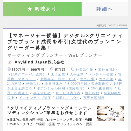
興味あり
詳細へ
掲載期間
26/07/27～26/08/09
【マネージャー候補】デジタル×クリエイティ
ブでブランド成長を牽引|次世代のプランニン
グリーダー募集！
マーケティングプランナー・Webプランナー
AnyMind Japan株式会社
550万円 ～ 999万円
東京都
外資系企業
海外展開あり
（日系グローバル企業）
上場企業
大手企業
ベンチャー企業
管
理職・マネジャー
新規事業・新サービス
海外出張
海外折衝
英
語力不問
転勤なし
土日祝休み
3,000万円以上資金調達済
1億円
以上資金調達済
ポテンシャル採用（未経験可）
20代役員在籍
社
長・役員直下
事業責任者
サービス責任者
海外転勤
年収600万
以上
インセンティブ制度
副業してもOK
育児支援制度
“クリエイティブプランニング＆コンテン
ツディレクション”業務をお任せします
■具体的な業務内容 -年間プロモーションプラン提案 - WEB
CM/キャッチコピーの企画・提案 -オフラインイベント提案 -
…