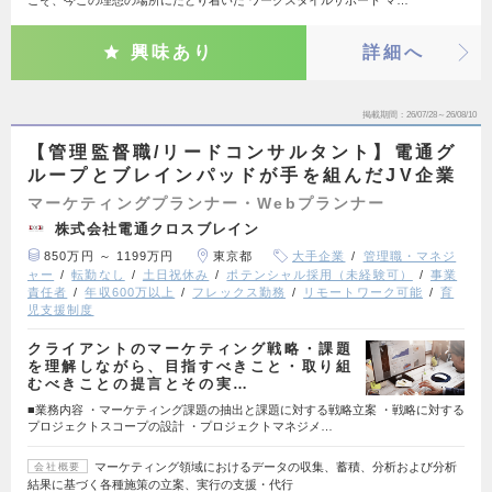
興味あり
詳細へ
掲載期間
26/07/28～26/08/10
【管理監督職/リードコンサルタント】電通グ
ループとブレインパッドが手を組んだJV企業
マーケティングプランナー・Webプランナー
株式会社電通クロスブレイン
850万円 ～ 1199万円
東京都
大手企業
管理職・マネジ
ャー
転勤なし
土日祝休み
ポテンシャル採用（未経験可）
事業
責任者
年収600万以上
フレックス勤務
リモートワーク可能
育
児支援制度
クライアントのマーケティング戦略・課題
を理解しながら、目指すべきこと・取り組
むべきことの提言とその実…
■業務内容 ・マーケティング課題の抽出と課題に対する戦略立案 ・戦略に対する
プロジェクトスコープの設計 ・プロジェクトマネジメ…
マーケティング領域におけるデータの収集、蓄積、分析および分析
会社概要
結果に基づく各種施策の立案、実行の支援・代行