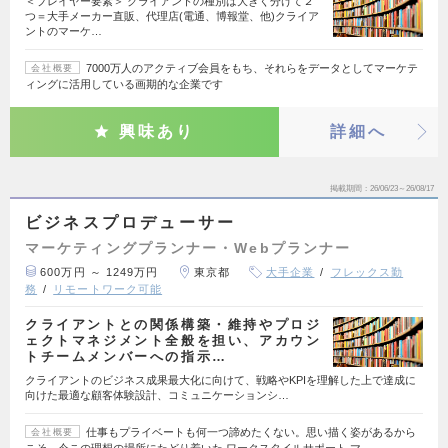
＜プレイヤー要素＞ クライアントの種別は大きく分けて２
つ＝大手メーカー直販、代理店(電通、博報堂、他)クライア
ントのマーケ…
7000万人のアクティブ会員をもち、それらをデータとしてマーケテ
会社概要
ィングに活用している画期的な企業です
興味あり
詳細へ
掲載期間
26/06/23～26/08/17
ビジネスプロデューサー
マーケティングプランナー・Webプランナー
600万円 ～ 1249万円
東京都
大手企業
フレックス勤
務
リモートワーク可能
クライアントとの関係構築・維持やプロジ
ェクトマネジメント全般を担い、アカウン
トチームメンバーへの指示…
クライアントのビジネス成果最大化に向けて、戦略やKPIを理解した上で達成に
向けた最適な顧客体験設計、コミュニケーションシ…
仕事もプライベートも何一つ諦めたくない。思い描く姿があるから
会社概要
こそ、今この理想の場所にたどり着いた ワークスタイルサポート マ…