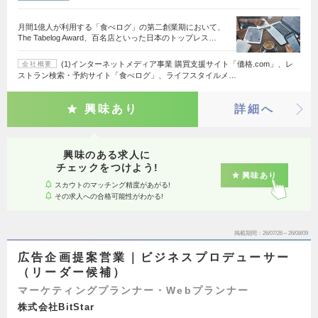
月間1億人が利用する「食べログ」の第二創業期において、
The Tabelog Award、百名店といった日本のトップレス…
(1)インターネットメディア事業 購買支援サイト「価格.com」、レ
会社概要
ストラン検索・予約サイト「食べログ」、ライフスタイルメ…
興味あり
詳細へ
興味のある求人に
チェックをつけよう!
興味あり
スカウトのマッチング精度があがる!
その求人への合格可能性がわかる!
掲載期間
26/07/26～26/08/09
広告企画提案営業｜ビジネスプロデューサー
（リーダー候補）
マーケティングプランナー・Webプランナー
株式会社BitStar