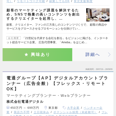
可）
リモートワーク可能
副業してもOK
育児支援制度
顧客のマーケティング課題を解決するた
め、SNSで熱量の高いコンテンツを創出
するクリエイターを起用し、…
顧客、クリエイター、ファンの三方良しのコンテンツづくりで、 顧客の商品や
サービスをグロースさせるプロモーションを仕掛けてい…
「21世紀を代表する会社を創る」をビジョンに掲げる、インターネ
会社概要
ット総合サービス企業。 広告代理事業、「Ameba」をはじめ…
興味あり
詳細へ
掲載期間
26/07/16～26/09/09
電通グループ【AP】デジタルアカウントプラ
ンナー（広告全般）【フレックス・リモート
OK】
マーケティングプランナー・Webプランナー
株式会社電通デジタル
450万円 ～ 699万円
東京都
大手企業
ベンチャー企
業
英語力不問
土日祝休み
ポテンシャル採用（未経験可）
フレ