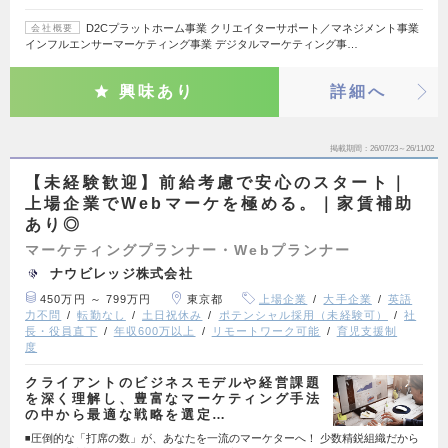
D2Cプラットホーム事業 クリエイターサポート／マネジメント事業
会社概要
インフルエンサーマーケティング事業 デジタルマーケティング事…
興味あり
詳細へ
掲載期間
26/07/23～26/11/02
【未経験歓迎】前給考慮で安心のスタート｜
上場企業でWebマーケを極める。｜家賃補助
あり◎
マーケティングプランナー・Webプランナー
ナウビレッジ株式会社
450万円 ～ 799万円
東京都
上場企業
大手企業
英語
力不問
転勤なし
土日祝休み
ポテンシャル採用（未経験可）
社
長・役員直下
年収600万以上
リモートワーク可能
育児支援制
度
クライアントのビジネスモデルや経営課題
を深く理解し、豊富なマーケティング手法
の中から最適な戦略を選定…
◾️圧倒的な「打席の数」が、あなたを一流のマーケターへ！ 少数精鋭組織だから