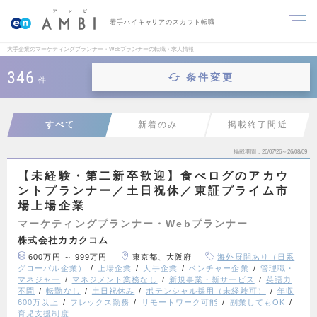
若手ハイキャリアのスカウト転職
大手企業のマーケティングプランナー・Webプランナーの転職・求人情報
346
条件変更
件
すべて
新着のみ
掲載終了間近
掲載期間
26/07/26～26/08/09
【未経験・第二新卒歓迎】食べログのアカウ
ントプランナー／土日祝休／東証プライム市
場上場企業
マーケティングプランナー・Webプランナー
株式会社カカクコム
600万円 ～ 999万円
東京都、大阪府
海外展開あり（日系
グローバル企業）
上場企業
大手企業
ベンチャー企業
管理職・
マネジャー
マネジメント業務なし
新規事業・新サービス
英語力
不問
転勤なし
土日祝休み
ポテンシャル採用（未経験可）
年収
600万以上
フレックス勤務
リモートワーク可能
副業してもOK
育児支援制度