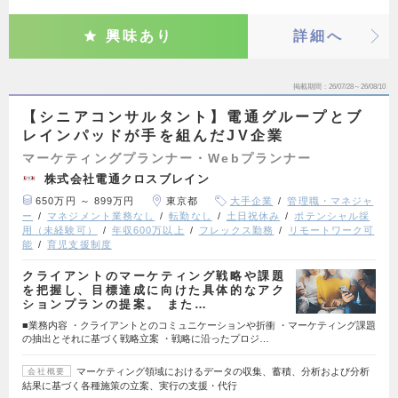
興味あり
詳細へ
掲載期間
26/07/28～26/08/10
【シニアコンサルタント】電通グループとブ
レインパッドが手を組んだJV企業
マーケティングプランナー・Webプランナー
株式会社電通クロスブレイン
650万円 ～ 899万円
東京都
大手企業
管理職・マネジャ
ー
マネジメント業務なし
転勤なし
土日祝休み
ポテンシャル採
用（未経験可）
年収600万以上
フレックス勤務
リモートワーク可
能
育児支援制度
クライアントのマーケティング戦略や課題
を把握し、目標達成に向けた具体的なアク
ションプランの提案。 また…
■業務内容 ・クライアントとのコミュニケーションや折衝 ・マーケティング課題
の抽出とそれに基づく戦略立案 ・戦略に沿ったプロジ…
マーケティング領域におけるデータの収集、蓄積、分析および分析
会社概要
結果に基づく各種施策の立案、実行の支援・代行