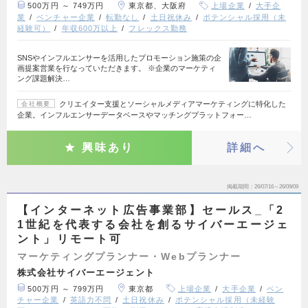
500万円 ～ 749万円
東京都、大阪府
上場企業
大手企
業
ベンチャー企業
転勤なし
土日祝休み
ポテンシャル採用（未
経験可）
年収600万以上
フレックス勤務
SNSやインフルエンサーを活用したプロモーション施策の企
画提案営業を行なっていただきます。 ※企業のマーケティ
ング課題解決…
クリエイター支援とソーシャルメディアマーケティングに特化した
会社概要
企業。インフルエンサーデータベースやマッチングプラットフォー…
興味あり
詳細へ
掲載期間
26/07/16～26/09/09
【インターネット広告事業部】セールス_「2
1世紀を代表する会社を創るサイバーエージェ
ント」リモート可
マーケティングプランナー・Webプランナー
株式会社サイバーエージェント
500万円 ～ 799万円
東京都
上場企業
大手企業
ベン
チャー企業
英語力不問
土日祝休み
ポテンシャル採用（未経験