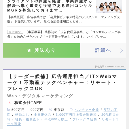
クライアントの課題を経営、事業課題から
解決へ導く重要な役割である運用コンサル
MGRを募集しております…
【事業概要】 広告事業では 「会員制ビジネス特化のデジタルマーケティング支
援」 を提供しています。 単なる広告運用にとどま…
【事業概要】 業界初の「広告代理店事業」と「コンサルティング事
会社概要
業」を融合させたハイブリッド事業を実施しています。 ハイブリッ…
興味あり
詳細へ
掲載期間
26/08/07～26/08/20
【リーダー候補】広告運用担当／IT×Webマ
ーケ！不動産テックベンチャー！リモート・
フレックスOK
Web・デジタルマーケティング
株式会社TAPP
500万円 ～ 999万円
東京都
ベンチャー企業
英語力不
問
転勤なし
土日祝休み
3,000万円以上資金調達済
20代役員在
籍
社長・役員直下
年収600万以上
フレックス勤務
リモートワ
ーク可能