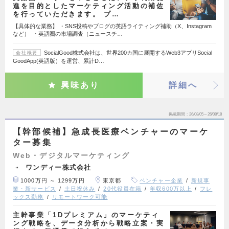
進を目的としたマーケティング活動の補佐
を行っていただきます。 プ…
【具体的な業務】 ・SNS投稿やブログの英語ライティング補助（X、Instagram
など） ・英語圏の市場調査（ニュースチ…
SocialGood株式会社は、世界200カ国に展開するWeb3アプリSocial
会社概要
GoodApp(英語版）を運営、累計D…
興味あり
詳細へ
掲載期間
26/08/05～26/08/18
【幹部候補】急成長医療ベンチャーのマーケ
ター募集
Web・デジタルマーケティング
ワンディー株式会社
1000万円 ～ 1299万円
東京都
ベンチャー企業
新規事
業・新サービス
土日祝休み
20代役員在籍
年収600万以上
フレ
ックス勤務
リモートワーク可能
主幹事業「1Dプレミアム」のマーケティ
ング戦略を、データ分析から戦略立案・実