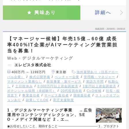
興味あり
詳細へ
掲載期間
26/08/05～26/08/18
【マネージャー候補】年売15億→60億 成長
率400%IT企業がAIマーケティング兼営業担
当を募集！
Web・デジタルマーケティング
エレビスタ株式会社
400万円 ～ 1199万円
東京都
海外展開あり（日系グロー
バル企業）
株式公開準備
ベンチャー企業
管理職・マネジャー
マネジメント業務なし
新規事業・新サービス
英語力不問
転勤な
し
土日祝休み
3,000万円以上資金調達済
1億円以上資金調達済
ポテンシャル採用（未経験可）
20代役員在籍
CxO候補
社長・役
員直下
事業責任者
サービス責任者
開発責任者
ストックオプシ
ョンあり
副業してもOK
育児支援制度
1．デジタルマーケティング事業 →広告
運用やコンテンツディレクション、SE
O・メディア関連など 2．エ…
◉お任せしたいこと、期待すること ───────────────── 1．プロダクト