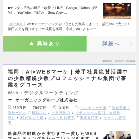
■デジタル広告の運用・改善 ・LINE、Google／Yahoo（SE
M）、YouTube、TikTok、SmartNew…
WEBマーケティングを中心とした集客によって、設立5年で売上100
会社概要
億円以上を目指すまでの成長を実現。今後、AIによるマー…
興味あり
詳細へ
掲載期間
26/08/07～26/08/20
福岡｜AI×WEBマーケ｜若手社員絶賛活躍中
の少数精鋭少数プロフェッショナル集団で事
業をグロース
Web・デジタルマーケティング
オーガニックグループ株式会社
450万円 ～ 799万円
福岡県
ベンチャー企業
新規事業・
新サービス
転勤なし
土日祝休み
ポテンシャル採用（未経験
可）
20代役員在籍
社長・役員直下
事業責任者
サービス責任
者
新商品の戦略から実行まで一貫したWEB
マーケティングを行っていただきます。ま