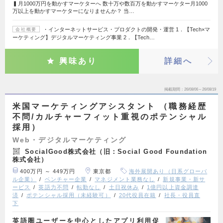
▍月1000万円を動かすマーケターへ 数十万や数百万を動かすマーケター月1000
万以上を動かすマーケターになりませんか？ 当…
・インターネットサービス・プロダクトの開発・運営 1．【Tech×マ
会社概要
ーケティング】デジタルマーケティング事業 2．【Tech…
興味あり
詳細へ
掲載期間
26/08/06～26/08/19
米国マーケティングアシスタント （職務経歴
不問/カルチャーフィット重視のポテンシャル
採用）
Web・デジタルマーケティング
SocialGood株式会社（旧：Social Good Foundation
株式会社）
400万円 ～ 449万円
東京都
海外展開あり（日系グローバ
ル企業）
ベンチャー企業
マネジメント業務なし
新規事業・新サ
ービス
英語力不問
転勤なし
土日祝休み
1億円以上資金調達
済
ポテンシャル採用（未経験可）
20代役員在籍
社長・役員直
下
英語圏ユーザーを中心としたアプリ利用促