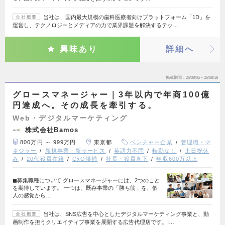
当社は、国内最大規模の歯科医療者向けプラットフォーム「1D」を
会社概要
運営し、テクノロジーとメディアの力で業界課題を解決するテッ…
興味あり
詳細へ
掲載期間
26/08/05～26/08/18
グロースマネージャー｜3年以内で年商100億
円達成へ。その成長を牽引する。
Web・デジタルマーケティング
株式会社Bamos
800万円 ～ 999万円
東京都
ベンチャー企業
管理職・マ
ネジャー
新規事業・新サービス
英語力不問
転勤なし
土日祝休
み
20代役員在籍
CxO候補
社長・役員直下
年収600万以上
◼︎募集職種について グロースマネージャーには、2つのこと
を期待しています。 一つは、既存事業の「勝ち筋」を、個
人の感覚から…
当社は、SNS広告を中心としたデジタルマーケティング事業と、動
会社概要
画制作を担うクリエイティブ事業を展開する広告代理店です。I…