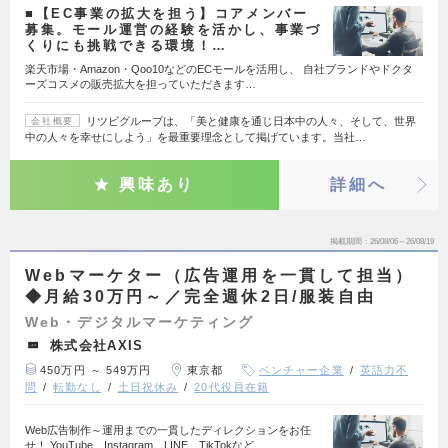
■【EC事業の拡大を担う】コアメンバー
募集。モール運営の経験を活かし、事業づ
くりにも挑戦できる環境！…
楽天市場・Amazon・Qoo10などのECモールを活用し、 自社ブランドやドクタ
ーズコスメの販売拡大を担っていただきます…
リツビグループは、「美と健康を通じ日本中の人々、そして、世界
会社概要
中の人々を幸せにしよう」を最重要理念として掲げています。当社…
興味あり
詳細へ
掲載期間
26/08/06～26/08/19
Webマーケター（広告運用を一貫して担当）
◆月給30万円～／完全週休2日/服装自由
Web・デジタルマーケティング
株式会社AXIS
450万円 ～ 549万円
東京都
ベンチャー企業
英語力不
問
転勤なし
土日祝休み
20代役員在籍
Web広告制作～運用までの一貫したディレクションをお任
せ！ YouTube、Instagram、LINE、TikTokなど…