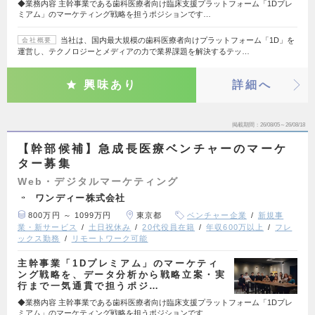
◆業務内容 主幹事業である歯科医療者向け臨床支援プラットフォーム「1Dプレ
ミアム」のマーケティング戦略を担うポジションです…
当社は、国内最大規模の歯科医療者向けプラットフォーム「1D」を
会社概要
運営し、テクノロジーとメディアの力で業界課題を解決するテッ…
興味あり
詳細へ
掲載期間
26/08/05～26/08/18
【幹部候補】急成長医療ベンチャーのマーケ
ター募集
Web・デジタルマーケティング
ワンディー株式会社
800万円 ～ 1099万円
東京都
ベンチャー企業
新規事
業・新サービス
土日祝休み
20代役員在籍
年収600万以上
フレ
ックス勤務
リモートワーク可能
主幹事業「1Dプレミアム」のマーケティ
ング戦略を、データ分析から戦略立案・実
行まで一気通貫で担うポジ…
◆業務内容 主幹事業である歯科医療者向け臨床支援プラットフォーム「1Dプレ
ミアム」のマーケティング戦略を担うポジションです…