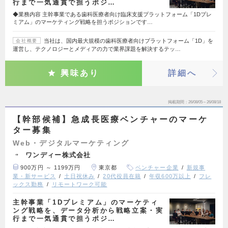
行まで一気通貫で担うポジ…
◆業務内容 主幹事業である歯科医療者向け臨床支援プラットフォーム「1Dプレ
ミアム」のマーケティング戦略を担うポジションです…
当社は、国内最大規模の歯科医療者向けプラットフォーム「1D」を
会社概要
運営し、テクノロジーとメディアの力で業界課題を解決するテッ…
興味あり
詳細へ
掲載期間
26/08/05～26/08/18
【幹部候補】急成長医療ベンチャーのマーケ
ター募集
Web・デジタルマーケティング
ワンディー株式会社
900万円 ～ 1199万円
東京都
ベンチャー企業
新規事
業・新サービス
土日祝休み
20代役員在籍
年収600万以上
フレ
ックス勤務
リモートワーク可能
主幹事業「1Dプレミアム」のマーケティ
ング戦略を、データ分析から戦略立案・実
行まで一気通貫で担うポジ…