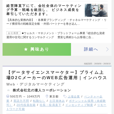
経営陣直下にて、会社全体のマーケティン
グ予算・戦略を統括し、 ビジネス成長を
牽引していただきます。
【具体的な業務内容】 ・各事業ブランディング ・チャネルマーケティング ・リ
ード獲得等の戦略策定全般 ・外部パートナーを巻き込ん…
■ウェルス・マネジメント・プラットフォーム事業 └総合的な資産
会社概要
運用や住宅に関するコンサルティング 豊富な商材からお客様に合…
興味あり
詳細へ
掲載期間
26/08/06～26/08/19
【データサイエンスマーケター】プライム上
場D2CメーカーのWEB広告運用｜インハウス
Web・デジタルマーケティング
株式会社北の達人コーポレーション
500万円 ～ 1049万円
東京都
上場企業
ベンチャー企
業
英語力不問
転勤なし
土日祝休み
ポテンシャル採用（未経験
可）
20代役員在籍
社長・役員直下
インセンティブ制度
リモー
トワーク可能