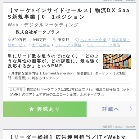
【マーケ×インサイドセールス】物流DX Saa
S新規事業｜0→1ポジション
Web・デジタルマーケティング
株式会社ギークプラス
500万円 ～ 949万円
東京都
ベンチャー企業
新規事業・
新サービス
土日祝休み
フレックス勤務
リモートワーク可能
単にリード数を追うのではなく、「どのよ
うな属性の顧客が、どの課題に、最も強く
反応するか」というPMF…
＜具体的な業務内容 1. Demand Generation（需要創出） ターゲット（SCM部
門、経営層）に刺さるコンテンツ…
株式会社ギークプラスは2017年に設立され、物流自律移動ロボット
会社概要
（AMR）の世界シェア首位のユニコーン企業、北京ギークプ…
興味あり
詳細へ
掲載期間
26/08/07～26/08/20
【リーダー候補】広告運用担当／IT×Webマ