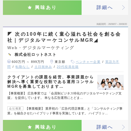
興味あり
詳細へ
掲載期間
26/08/07～26/08/20
◤ 次の100年に続く童心溢れる社会を創る会
社｜デジタルマーケコンサルMGR◢
Web・デジタルマーケティング
株式会社ロットネスト
600万円 ～ 899万円
東京都
ベンチャー企業
英語力不
問
転勤なし
土日祝休み
20代役員在籍
クライアントの課題を経営、事業課題から
解決へ導く重要な役割である運用コンサル
MGRを募集しております…
【事業概要】 広告事業では 「会員制ビジネス特化のデジタルマーケティング支
援」 を提供しています。 単なる広告運用にとどま…
【事業概要】 業界初の「広告代理店事業」と「コンサルティング事
会社概要
業」を融合させたハイブリッド事業を実施しています。 ハイブリッ…
興味あり
詳細へ