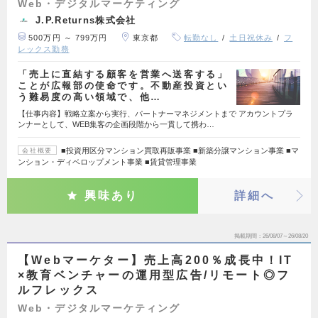
Web・デジタルマーケティング
J.P.Returns株式会社
500万円 ～ 799万円
東京都
転勤なし
土日祝休み
フ
レックス勤務
「売上に直結する顧客を営業へ送客する」
ことが広報部の使命です。不動産投資とい
う難易度の高い領域で、他…
【仕事内容】戦略立案から実行、パートナーマネジメントまで アカウントプラ
ンナーとして、WEB集客の企画段階から一貫して携わ…
■投資用区分マンション買取再販事業 ■新築分譲マンション事業 ■マ
会社概要
ンション・ディベロップメント事業 ■賃貸管理事業
興味あり
詳細へ
掲載期間
26/08/07～26/08/20
【Webマーケター】売上高200％成長中！IT
×教育ベンチャーの運用型広告/リモート◎フ
ルフレックス
Web・デジタルマーケティング