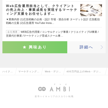
Web広告運用担当として、クライアント
の売上向上・事業成長を実現するマーケテ
ィング支援をお任せします…
▼業務内容 (1)広告戦略の企画・設計 市場・競合分析 ターゲット設計 広告配信
戦略の立案 (2)広告運用 YouTube Insta…
WEB広告代理業 / コンサルティング事業 / クリエイティブUI事業 /
会社概要
営業代行事業 /マーケティング育成スクール事…
興味あり
詳細へ
ハイクラ
マーケティング・
Web・デジタ
400万円以上のWeb・デジタ
ス求人T
販促企画・商品開
ルマーケティ
ルマーケティングの転職・求
OP
発系
ング
人情報一覧
若手ハイキャリアのスカウト転職