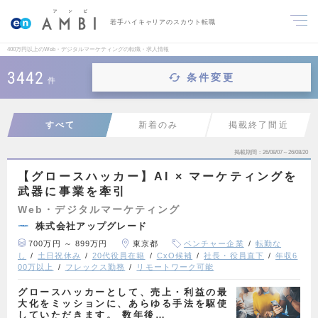
若手ハイキャリアのスカウト転職
400万円以上のWeb・デジタルマーケティングの転職・求人情報
3442
条件変更
件
すべて
新着のみ
掲載終了間近
掲載期間
26/08/07～26/08/20
【グロースハッカー】AI × マーケティングを
武器に事業を牽引
Web・デジタルマーケティング
株式会社アップグレード
700万円 ～ 899万円
東京都
ベンチャー企業
転勤な
し
土日祝休み
20代役員在籍
CxO候補
社長・役員直下
年収6
00万以上
フレックス勤務
リモートワーク可能
グロースハッカーとして、売上・利益の最
大化をミッションに、あらゆる手法を駆使
していただきます。 数年後…