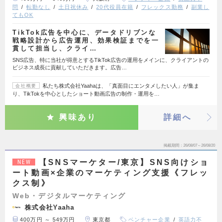
問
転勤なし
土日祝休み
20代役員在籍
フレックス勤務
副業し
てもOK
TikTok広告を中心に、データドリブンな
戦略設計から広告運用、効果検証までを一
貫して担当し、クライ…
SNS広告、特に当社が得意とするTikTok広告の運用をメインに、クライアントの
ビジネス成長に貢献していただきます。広告…
私たち株式会社Yaahaは、「真面目にエンタメしたい人」が集ま
会社概要
り、TikTokを中心としたショート動画広告の制作・運用を…
興味あり
詳細へ
掲載期間
26/08/07～26/08/20
【SNSマーケター/東京】SNS向けショ
NEW
ート動画×企業のマーケティング支援《フレッ
クス制》
Web・デジタルマーケティング
株式会社Yaaha
400万円 ～ 549万円
東京都
ベンチャー企業
英語力不