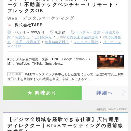
ーケ！不動産テックベンチャー！リモート・
フレックスOK
Web・デジタルマーケティング
株式会社TAPP
500万円 ～ 999万円
東京都
ベンチャー企業
英語力不
問
転勤なし
土日祝休み
3,000万円以上資金調達済
20代役員在
籍
社長・役員直下
年収600万以上
フレックス勤務
リモートワ
ーク可能
■デジタル広告の運用・改善 ・LINE、Google／Yahoo（SE
M）、YouTube、TikTok、SmartNew…
WEBマーケティングを中心とした集客によって、設立5年で売上100
会社概要
億円以上を目指すまでの成長を実現。今後、AIによるマー…
興味あり
詳細へ
掲載期間
26/08/07～26/08/20
【デジマ全領域を経験できる仕事】広告運用
ディレクター｜BtoBマーケティングの最前線