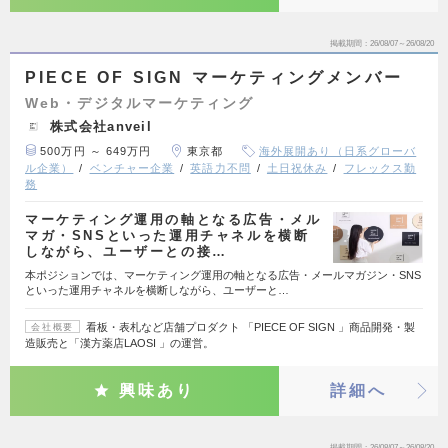
掲載期間
26/08/07～26/08/20
PIECE OF SIGN マーケティングメンバー
Web・デジタルマーケティング
株式会社anveil
500万円 ～ 649万円
東京都
海外展開あり（日系グローバ
ル企業）
ベンチャー企業
英語力不問
土日祝休み
フレックス勤
務
マーケティング運用の軸となる広告・メル
マガ・SNSといった運用チャネルを横断
しながら、ユーザーとの接…
本ポジションでは、マーケティング運用の軸となる広告・メールマガジン・SNS
といった運用チャネルを横断しながら、ユーザーと…
看板・表札など店舗プロダクト 「PIECE OF SIGN 」商品開発・製
会社概要
造販売と「漢方薬店LAOSI 」の運営。
興味あり
詳細へ
掲載期間
26/08/07～26/08/20