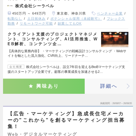
株式会社シーラベル
450万円 ～ 649万円
東京都、神奈川県
ベンチャー企業
転勤なし
土日祝休み
ポテンシャル採用（未経験可）
フレックス
勤務
リモートワーク可能
副業してもOK
クライアント支援のプロジェクトマネジメ
ント、コンサルティング、AI活用推進、W
EB解析、コンテンツ企…
【具体的な業務内容】 ・マーケティングの戦略設計コンサルティング ・Webサ
イトを軸とした流入強化、CVR向上、リードナーチ…
株式会社シーラベルは、設立7年目を迎えるBtoBマーケティング支
会社概要
援のスタートアップ企業です。顧客の事業成長を加速させる2…
興味あり
詳細へ
掲載期間
26/08/07～26/08/20
【広告・マーケティング】急成長住宅メーカ
ーの"これから"を創るマーケティング担当募
集！
Web・デジタルマーケティング