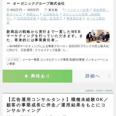
オーガニックグループ株式会社
450万円 ～ 999万円
東京都
ベンチャー企業
新規事業・
新サービス
転勤なし
土日祝休み
ポテンシャル採用（未経験
可）
20代役員在籍
社長・役員直下
事業責任者
サービス責任
者
新商品の戦略から実行まで一貫したWEB
マーケティングを行っていただきます。ま
た、将来的には事業責任者…
＜AI×WEBマーケティングによる事業グロース＞ 自社D2Cブランドの売上最大化
に向けて、広告運用・クリエイティブ改善・L…
メーカー事業 コンサルティング事業 医療DX事業 インキュベーショ
会社概要
ン事業
興味あり
詳細へ
掲載期間
26/08/07～26/08/20
【広告運用コンサルタント】職種未経験OK／
顧客の事業成長に伴走／運用結果をもとにコ
ンサルティング