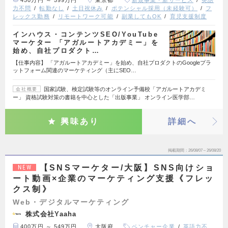
力不問
転勤なし
土日祝休み
ポテンシャル採用（未経験可）
フ
レックス勤務
リモートワーク可能
副業してもOK
育児支援制度
インハウス・コンテンツSEO/YouTube
マーケター 「アガルートアカデミー」を
始め、自社プロダクト…
【仕事内容】 「アガルートアカデミー」を始め、自社プロダクトのGoogleプラ
ットフォーム関連のマーケティング（主にSEO…
国家試験、検定試験等のオンライン予備校「アガルートアカデミ
会社概要
ー」 資格試験対策の書籍を中心とした「出版事業」 オンライン医学部…
興味あり
詳細へ
掲載期間
26/08/07～26/08/20
【SNSマーケター/大阪】SNS向けショ
NEW
ート動画×企業のマーケティング支援《フレッ
クス制》
Web・デジタルマーケティング
株式会社Yaaha
400万円 ～ 549万円
大阪府
ベンチャー企業
英語力不