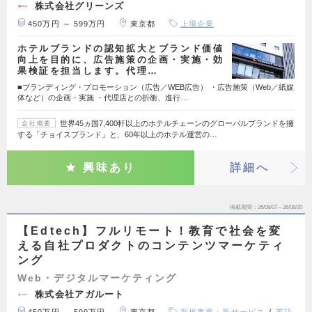
株式会社グリーンズ
450万円 ～ 599万円
東京都
上場企業
ホテルブランドの認知拡大とブランド価値
向上を目的に、広告施策の企画・実施・効
果検証を担当します。代理…
■ブランディング・プロモーション（広告／WEB広告） ・広告施策（Web／紙媒
体など）の企画・実施​ ・代理店との折衝、進行…
世界45ヵ国7,400軒以上のホテルチェーンのグローバルブランドを擁
会社概要
する「チョイスブランド」と、60年以上のホテル運営の…
興味あり
詳細へ
掲載期間
26/08/07～26/08/20
【Edtech】フルリモート！教育で社会を変
える自社プロダクトのコンテンツマーケティ
ング
Web・デジタルマーケティング
株式会社アガルート
450万円 ～ 599万円
東京都
新規事業・新サービス
英語