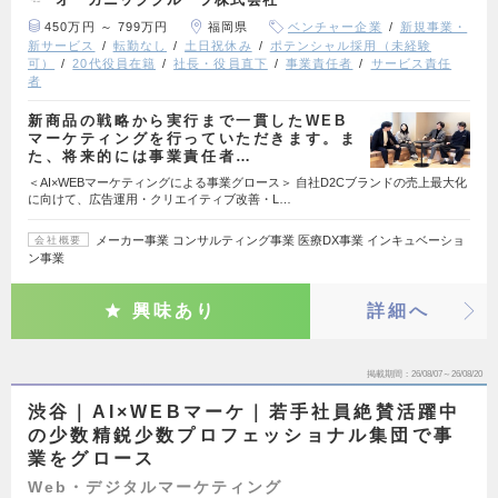
450万円 ～ 799万円
福岡県
ベンチャー企業
新規事業・
新サービス
転勤なし
土日祝休み
ポテンシャル採用（未経験
可）
20代役員在籍
社長・役員直下
事業責任者
サービス責任
者
新商品の戦略から実行まで一貫したWEB
マーケティングを行っていただきます。ま
た、将来的には事業責任者…
＜AI×WEBマーケティングによる事業グロース＞ 自社D2Cブランドの売上最大化
に向けて、広告運用・クリエイティブ改善・L…
メーカー事業 コンサルティング事業 医療DX事業 インキュベーショ
会社概要
ン事業
興味あり
詳細へ
掲載期間
26/08/07～26/08/20
渋谷｜AI×WEBマーケ｜若手社員絶賛活躍中
の少数精鋭少数プロフェッショナル集団で事
業をグロース
Web・デジタルマーケティング