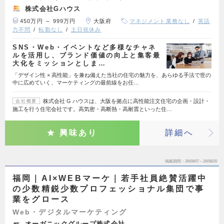
株式会社Gハウス
450万円 ～ 999万円
大阪府
マネジメント業務なし
英語
力不問
転勤なし
土日祝休み
SNS・Web・イベントなど多様なチャネ
ルを活用し、ブランド価値の向上と集客最
大化をミッションとしま…
「デザイン性 × 高性能」を兼ね備えた当社の住宅の魅力を、あらゆる手法で世の
中に広めていく、マーケティングの最前線をお任…
株式会社 G ハウスは、大阪を拠点に高性能注文住宅の企画・設計・
会社概要
施工を行う住宅会社です。高気密・高断熱・高耐震といった住…
興味あり
詳細へ
掲載期間
26/08/07～26/08/20
福岡｜AI×WEBマーケ｜若手社員絶賛活躍中
の少数精鋭少数プロフェッショナル集団で事
業をグロース
Web・デジタルマーケティング
オーガニックグループ株式会社