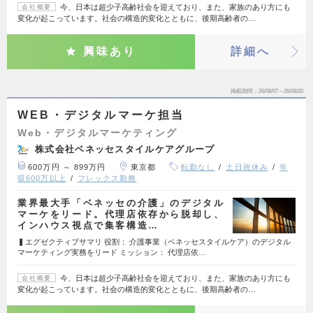
今、日本は超少子高齢社会を迎えており、また、家族のあり方にも
会社概要
変化が起こっています。社会の構造的変化とともに、後期高齢者の…
興味あり
詳細へ
掲載期間
26/08/07～26/08/20
WEB・デジタルマーケ担当
Web・デジタルマーケティング
株式会社ベネッセスタイルケアグループ
600万円 ～ 899万円
東京都
転勤なし
土日祝休み
年
収600万以上
フレックス勤務
業界最大手「ベネッセの介護」のデジタル
マーケをリード。代理店依存から脱却し、
インハウス視点で集客構造…
▍エグゼクティブサマリ 役割： 介護事業（ベネッセスタイルケア）のデジタル
マーケティング実務をリード ミッション： 代理店依…
今、日本は超少子高齢社会を迎えており、また、家族のあり方にも
会社概要
変化が起こっています。社会の構造的変化とともに、後期高齢者の…