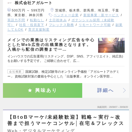
株式会社アガルート
500万円 ～ 599万円
茨城県、栃木県、群馬県、埼玉県、千葉
県、東京都、神奈川県
ベンチャー企業
新規事業・新サービス
英語力不問
転勤なし
土日祝休み
ポテンシャル採用（未経験
可）
社長・役員直下
フレックス勤務
リモートワーク可能
副業
してもOK
育児支援制度
メインでの業務はリスティング広告を中心
としたWeb広告の出稿業務となります。
入稿から配信の調整まで一…
インハウスでの広告運用(リスティング、DSP、SNS、アフィリエイト、純広告)
をお願いする予定です。 ご経験に合わせて、広…
国家試験、検定試験等のオンライン予備校「アガルートアカデミ
会社概要
ー」 資格試験対策の書籍を中心とした「出版事業」 オンライン医学部…
興味あり
詳細へ
掲載期間
26/08/07～26/08/20
【BtoBマーケ/未経験歓迎】戦略～実行～改
善まで担うマーケコンサル│在宅＆フレックス
Web・デジタルマーケティング