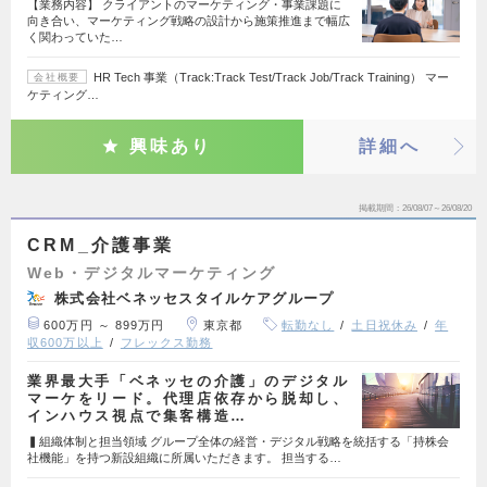
【業務内容】 クライアントのマーケティング・事業課題に
向き合い、マーケティング戦略の設計から施策推進まで幅広
く関わっていた…
HR Tech 事業（Track:Track Test/Track Job/Track Training） マー
会社概要
ケティング…
興味あり
詳細へ
掲載期間
26/08/07～26/08/20
CRM_介護事業
Web・デジタルマーケティング
株式会社ベネッセスタイルケアグループ
600万円 ～ 899万円
東京都
転勤なし
土日祝休み
年
収600万以上
フレックス勤務
業界最大手「ベネッセの介護」のデジタル
マーケをリード。代理店依存から脱却し、
インハウス視点で集客構造…
▍組織体制と担当領域 グループ全体の経営・デジタル戦略を統括する「持株会
社機能」を持つ新設組織に所属いただきます。 担当する…