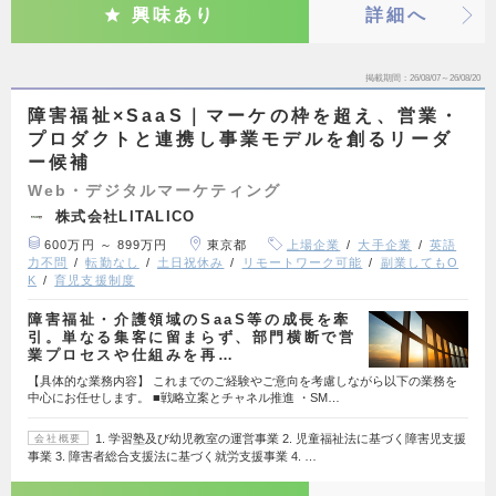
興味あり
詳細へ
掲載期間
26/08/07～26/08/20
障害福祉×SaaS｜マーケの枠を超え、営業・
プロダクトと連携し事業モデルを創るリーダ
ー候補
Web・デジタルマーケティング
株式会社LITALICO
600万円 ～ 899万円
東京都
上場企業
大手企業
英語
力不問
転勤なし
土日祝休み
リモートワーク可能
副業してもO
K
育児支援制度
障害福祉・介護領域のSaaS等の成長を牽
引。単なる集客に留まらず、部門横断で営
業プロセスや仕組みを再…
【具体的な業務内容】 これまでのご経験やご意向を考慮しながら以下の業務を
中心にお任せします。 ■戦略立案とチャネル推進 ・SM…
1. 学習塾及び幼児教室の運営事業 2. 児童福祉法に基づく障害児支援
会社概要
事業 3. 障害者総合支援法に基づく就労支援事業 4. …