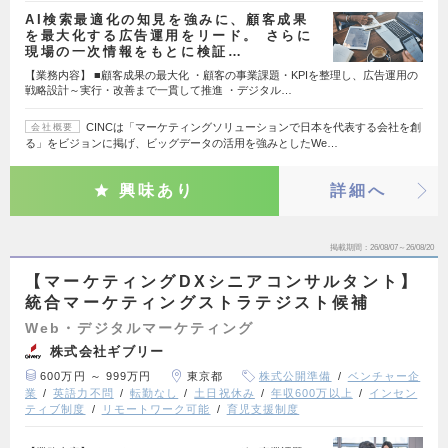
AI検索最適化の知見を強みに、顧客成果
を最大化する広告運用をリード。 さらに
現場の一次情報をもとに検証…
【業務内容】 ■顧客成果の最大化 ・顧客の事業課題・KPIを整理し、広告運用の
戦略設計～実行・改善まで一貫して推進 ・デジタル…
CINCは「マーケティングソリューションで日本を代表する会社を創
会社概要
る」をビジョンに掲げ、ビッグデータの活用を強みとしたWe…
興味あり
詳細へ
掲載期間
26/08/07～26/08/20
【マーケティングDXシニアコンサルタント】
統合マーケティングストラテジスト候補
Web・デジタルマーケティング
株式会社ギブリー
600万円 ～ 999万円
東京都
株式公開準備
ベンチャー企
業
英語力不問
転勤なし
土日祝休み
年収600万以上
インセン
ティブ制度
リモートワーク可能
育児支援制度