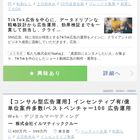
問
転勤なし
土日祝休み
20代役員在籍
フレックス勤務
副業し
てもOK
TikTok広告を中心に、データドリブンな
戦略設計から広告運用、効果検証までを一
貫して担当し、クライ…
SNS広告、特に当社が得意とするTikTok広告の運用をメインに、クライアントの
ビジネス成長に貢献していただきます。広告…
私たち株式会社Yaahaは、「真面目にエンタメしたい人」が集ま
会社概要
り、TikTokを中心としたショート動画広告の制作・運用を…
興味あり
詳細へ
掲載期間
26/08/07～26/08/20
【コンサル型広告運用】インセンティブ有/億
単位案件多数/ベストベンチャー100 広告運用
Web・デジタルマーケティング
株式会社イルマティッククルー
400万円 ～ 599万円
東京都
ベンチャー企業
転勤な
し
土日祝休み
インセンティブ制度