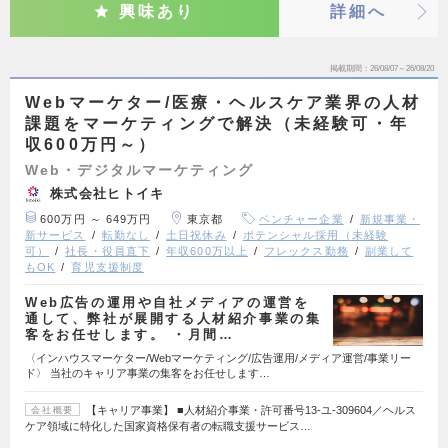
興味あり
詳細へ
掲載期間
26/08/07～26/08/20
Webマーケター/医療・ヘルスケア業界の人材
課題をマーケティングで解決（未経験可・年
収600万円～）
Web・デジタルマーケティング
株式会社ヒトイキ
600万円 ～ 649万円
東京都
ベンチャー企業
新規事業・
新サービス
転勤なし
土日祝休み
ポテンシャル採用（未経験
可）
社長・役員直下
年収600万以上
フレックス勤務
副業して
もOK
育児支援制度
Web広告の運用や自社メディアの運営を
通して、弊社が展開する人材紹介事業の集
客をお任せします。 ・月間…
〈インハウスマーケター/Webマーケティング/広告運用/メディア運営/事業リー
ド〉 当社のキャリア事業の集客をお任せします…
【キャリア事業】 ■人材紹介事業・許可番号13-ユ-309604／ヘルス
会社概要
ケア領域に特化した国家資格保有者の転職支援サービス…