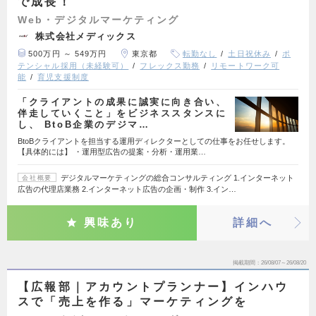
で成長！
Web・デジタルマーケティング
株式会社メディックス
500万円 ～ 549万円
東京都
転勤なし
土日祝休み
ポ
テンシャル採用（未経験可）
フレックス勤務
リモートワーク可
能
育児支援制度
「クライアントの成果に誠実に向き合い、
伴走していくこと」をビジネススタンスに
し、 BtoB企業のデジマ…
BtoBクライアントを担当する運用ディレクターとしての仕事をお任せします。
【具体的には】 ・運用型広告の提案・分析・運用業…
デジタルマーケティングの総合コンサルティング 1.インターネット
会社概要
広告の代理店業務 2.インターネット広告の企画・制作 3.イン…
興味あり
詳細へ
掲載期間
26/08/07～26/08/20
【広報部｜アカウントプランナー】インハウ
スで「売上を作る」マーケティングを