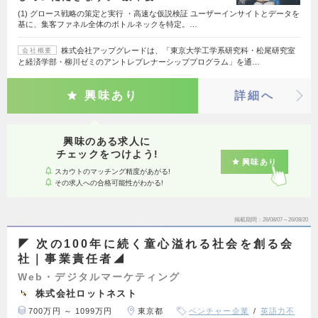
(1) グロース戦略の策定と実行 ・高速な仮説検証 ユーザーインサイトとデータを
基に、集客ファネル全体のボトルネックを特定。…
株式会社アップグレードは、「東京大学工学系研究科・松尾研究室
会社概要
と経済学部・柳川ゼミのアントレプレナーシッププログラム」を通…
興味あり
詳細へ
興味のある求人に
チェックをつけよう!
興味あり
スカウトのマッチング精度があがる!
その求人への合格可能性がわかる!
掲載期間
26/08/07～26/08/20
◤ 次の100年に続く童心溢れる社会を創る会
社｜事業責任者◢
Web・デジタルマーケティング
株式会社ロットネスト
700万円 ～ 1099万円
東京都
ベンチャー企業
英語力不