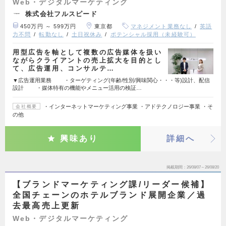
Web・デジタルマーケティング
株式会社フルスピード
450万円 ～ 599万円
東京都
マネジメント業務なし
英語
力不問
転勤なし
土日祝休み
ポテンシャル採用（未経験可）
用型広告を軸として複数の広告媒体を扱い
ながらクライアントの売上拡大を目的とし
て、広告運用、コンサルテ…
▼広告運用業務 ・ターゲティング(年齢/性別/興味関心・・・等)設計、配信
設計 ・媒体特有の機能やメニュー活用の検証…
・インターネットマーケティング事業 ・アドテクノロジー事業 ・そ
会社概要
の他
興味あり
詳細へ
掲載期間
26/08/07～26/08/20
【ブランドマーケティング課/リーダー候補】
全国チェーンのホテルブランド展開企業／過
去最高売上更新
Web・デジタルマーケティング