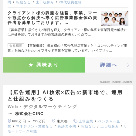
問
転勤なし
土日祝休み
20代役員在籍
クライアント様の課題を経営、事業、マー
ケ観点から解決へ導く広告事業部全体の責
任者を募集しております。…
【募集背景】 設立から4年目を迎え、クライアント様の集客や事業課題の解決に
は評価を頂いておりますが経営課題の解決という点で…
【事業概要】 業界初の「広告代理店事業」と「コンサルティング事
会社概要
業」を融合させたハイブリッド事業を実施しています。 ハイブリッ…
興味あり
詳細へ
掲載期間
26/08/07～26/08/20
【広告運用】AI検索×広告の新市場で、運用
と仕組みをつくる
Web・デジタルマーケティング
株式会社CINC
600万円 ～ 799万円
東京都
上場企業
ベンチャー企
業
マネジメント業務なし
英語力不問
転勤なし
土日祝休み
リ
モートワーク可能