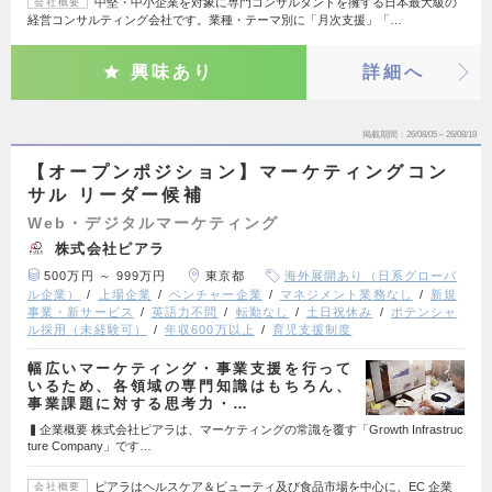
中堅・中小企業を対象に専門コンサルタントを擁する日本最大級の
会社概要
経営コンサルティング会社です。業種・テーマ別に「月次支援」「…
興味あり
詳細へ
掲載期間
26/08/05～26/08/18
【オープンポジション】マーケティングコン
サル リーダー候補
Web・デジタルマーケティング
株式会社ピアラ
500万円 ～ 999万円
東京都
海外展開あり（日系グローバ
ル企業）
上場企業
ベンチャー企業
マネジメント業務なし
新規
事業・新サービス
英語力不問
転勤なし
土日祝休み
ポテンシャ
ル採用（未経験可）
年収600万以上
育児支援制度
幅広いマーケティング・事業支援を行って
いるため、各領域の専門知識はもちろん、
事業課題に対する思考力・…
▍企業概要 株式会社ピアラは、マーケティングの常識を覆す「Growth Infrastruc
ture Company」です…
ピアラはヘルスケア＆ビューティ及び食品市場を中心に、EC 企業
会社概要