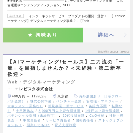
■仕事内容 ───────────────── 1．デジタルマーケティング事業 →広
告運用やコンテンツディレクション、SEO…
・インターネットサービス・プロダクトの開発・運営 1．【Tech×マ
会社概要
ーケティング】デジタルマーケティング事業 2．【Tech…
興味あり
詳細へ
掲載期間
26/08/05～26/08/18
【AIマーケティング/セールス】二刀流の「一
流」を目指しませんか？＜未経験・第二新卒
歓迎＞
Web・デジタルマーケティング
エレビスタ株式会社
400万円 ～ 1199万円
東京都
海外展開あり（日系グロー
バル企業）
株式公開準備
ベンチャー企業
管理職・マネジャー
マネジメント業務なし
新規事業・新サービス
英語力不問
転勤な
し
土日祝休み
3,000万円以上資金調達済
1億円以上資金調達済
ポテンシャル採用（未経験可）
20代役員在籍
CxO候補
社長・役
員直下
事業責任者
サービス責任者
開発責任者
ストックオプシ
ョンあり
副業してもOK
育児支援制度