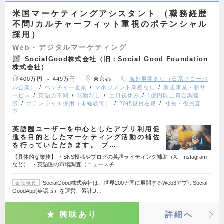
米国マーケティングアシスタント （職務経歴
不問/カルチャーフィット重視のポテンシャル
採用）
Web・デジタルマーケティング
SocialGood株式会社（旧：Social Good Foundation
株式会社）
400万円 ～ 449万円
東京都
海外展開あり（日系グローバ
ル企業）
ベンチャー企業
マネジメント業務なし
新規事業・新サ
ービス
英語力不問
転勤なし
土日祝休み
1億円以上資金調達
済
ポテンシャル採用（未経験可）
20代役員在籍
社長・役員直
下
英語圏ユーザーを中心としたアプリ利用促
進を目的としたマーケティング活動の補佐
を行っていただきます。 プ…
【具体的な業務】 ・SNS投稿やブログの英語ライティング補助（X、Instagram
など） ・英語圏の市場調査（ニュースチ…
SocialGood株式会社は、世界200カ国に展開するWeb3アプリSocial
会社概要
GoodApp(英語版）を運営、累計D…
興味あり
詳細へ