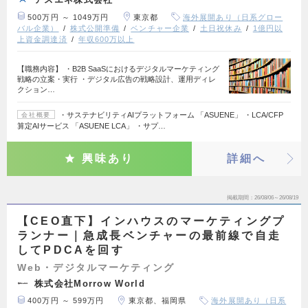
500万円 ～ 1049万円
東京都
海外展開あり（日系グロー
バル企業）
株式公開準備
ベンチャー企業
土日祝休み
1億円以
上資金調達済
年収600万以上
【職務内容】 ・B2B SaaSにおけるデジタルマーケティング
戦略の立案・実行 ・デジタル広告の戦略設計、運用ディレ
クション…
・サステナビリティAIプラットフォーム 「ASUENE」 ・LCA/CFP
会社概要
算定AIサービス 「ASUENE LCA」 ・サプ…
興味あり
詳細へ
掲載期間
26/08/06～26/08/19
【CEO直下】インハウスのマーケティングプ
ランナー｜急成長ベンチャーの最前線で自走
してPDCAを回す
Web・デジタルマーケティング
株式会社Morrow World
400万円 ～ 599万円
東京都、福岡県
海外展開あり（日系