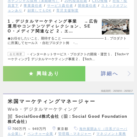
ポテンシャル採用（未経験可）
20代役員在籍
CxO候補
社長・役
員直下
事業責任者
サービス責任者
開発責任者
ストックオプシ
ョンあり
副業してもOK
育児支援制度
1．デジタルマーケティング事業 →広告
運用やコンテンツディレクション、SE
O・メディア関連など 2．エ…
◉お任せしたいこと、期待すること ───────────────── 1．プロダクト
に所属してセールス ・自社プロダクト例 -…
・インターネットサービス・プロダクトの開発・運営 1．【Tech×マ
会社概要
ーケティング】デジタルマーケティング事業 2．【Tech…
興味あり
詳細へ
掲載期間
26/08/04～26/08/17
米国マーケティングマネージャー
Web・デジタルマーケティング
SocialGood株式会社（旧：Social Good Foundation
株式会社）
700万円 ～ 949万円
東京都
海外展開あり（日系グローバ
ル企業）
ベンチャー企業
管理職・マネジャー
マネジメント業務