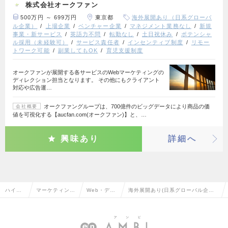
株式会社オークファン
500万円 ～ 699万円
東京都
海外展開あり（日系グローバ
ル企業）
上場企業
ベンチャー企業
マネジメント業務なし
新規
事業・新サービス
英語力不問
転勤なし
土日祝休み
ポテンシャ
ル採用（未経験可）
サービス責任者
インセンティブ制度
リモー
トワーク可能
副業してもOK
育児支援制度
オークファンが展開する各サービスのWebマーケティングの
ディレクション担当となります。 その他にもクライアント
対応や広告運…
オークファングループは、700億件のビッグデータにより商品の価
会社概要
値を可視化する【aucfan.com(オークファン)】と、…
興味あり
詳細へ
ハイク
マーケティン
Web・デジ
海外展開あり(日系グローバル企業)
ラス求
グ・販促企画・
タルマーケ
のWeb・デジタルマーケティング
人TOP
商品開発系
ティング
の転職・求人情報一覧