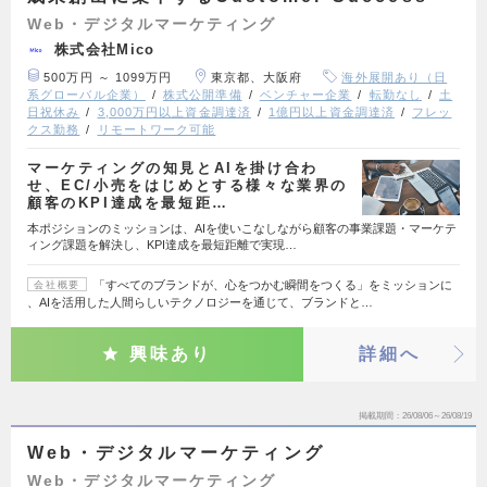
Web・デジタルマーケティング
株式会社Mico
500万円 ～ 1099万円
東京都、大阪府
海外展開あり（日
系グローバル企業）
株式公開準備
ベンチャー企業
転勤なし
土
日祝休み
3,000万円以上資金調達済
1億円以上資金調達済
フレッ
クス勤務
リモートワーク可能
マーケティングの知見とAIを掛け合わ
せ、EC/小売をはじめとする様々な業界の
顧客のKPI達成を最短距…
本ポジションのミッションは、AIを使いこなしながら顧客の事業課題・マーケテ
ィング課題を解決し、KPI達成を最短距離で実現…
「すべてのブランドが、心をつかむ瞬間をつくる」をミッションに
会社概要
、AIを活用した人間らしいテクノロジーを通じて、ブランドと…
興味あり
詳細へ
掲載期間
26/08/06～26/08/19
Web・デジタルマーケティング
Web・デジタルマーケティング