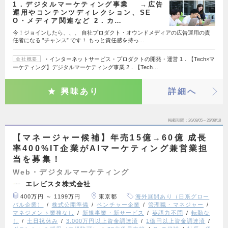
1．デジタルマーケティング事業 →広告
運用やコンテンツディレクション、SE
O・メディア関連など 2．カ…
今！ジョインしたら、、、 自社プロダクト・オウンドメディアの広告運用の責
任者になる ”チャンス” です！ もっと責任感を持っ…
・インターネットサービス・プロダクトの開発・運営 1．【Tech×マ
会社概要
ーケティング】デジタルマーケティング事業 2．【Tech…
興味あり
詳細へ
掲載期間
26/08/05～26/08/18
【マネージャー候補】年売15億→60億 成長
率400%IT企業がAIマーケティング兼営業担
当を募集！
Web・デジタルマーケティング
エレビスタ株式会社
400万円 ～ 1199万円
東京都
海外展開あり（日系グロー
バル企業）
株式公開準備
ベンチャー企業
管理職・マネジャー
マネジメント業務なし
新規事業・新サービス
英語力不問
転勤な
し
土日祝休み
3,000万円以上資金調達済
1億円以上資金調達済