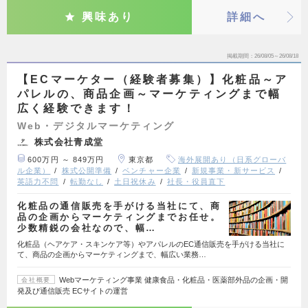
興味あり
詳細へ
掲載期間
26/08/05～26/08/18
【ECマーケター（経験者募集）】化粧品～ア
パレルの、商品企画～マーケティングまで幅
広く経験できます！
Web・デジタルマーケティング
株式会社青成堂
600万円 ～ 849万円
東京都
海外展開あり（日系グローバ
ル企業）
株式公開準備
ベンチャー企業
新規事業・新サービス
英語力不問
転勤なし
土日祝休み
社長・役員直下
化粧品の通信販売を手がける当社にて、商
品の企画からマーケティングまでお任せ。
少数精鋭の会社なので、幅…
化粧品（ヘアケア・スキンケア等）やアパレルのEC通信販売を手がける当社に
て、商品の企画からマーケティングまで、幅広い業務…
Webマーケティング事業 健康食品・化粧品・医薬部外品の企画・開
会社概要
発及び通信販売 ECサイトの運営