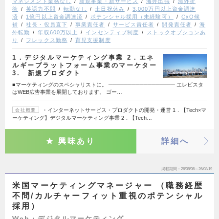
マネジメント業務なし
新規事業・新サービス
海外出張
海外折
衝
英語力不問
転勤なし
土日祝休み
3,000万円以上資金調達
済
1億円以上資金調達済
ポテンシャル採用（未経験可）
CxO候
補
社長・役員直下
事業責任者
サービス責任者
開発責任者
海
外転勤
年収600万以上
インセンティブ制度
ストックオプションあ
り
フレックス勤務
育児支援制度
1．デジタルマーケティング事業 2．エネ
ルギープラットフォーム事業のマーケター
3. 新規プロダクト
■マーケティングのスペシャリストに。 ───────────────── エレビスタ
はWEB広告事業を展開しております。 ゴー…
・インターネットサービス・プロダクトの開発・運営 1．【Tech×マ
会社概要
ーケティング】デジタルマーケティング事業 2．【Tech…
興味あり
詳細へ
掲載期間
26/08/06～26/08/19
米国マーケティングマネージャー （職務経歴
不問/カルチャーフィット重視のポテンシャル
採用）
Web・デジタルマーケティング