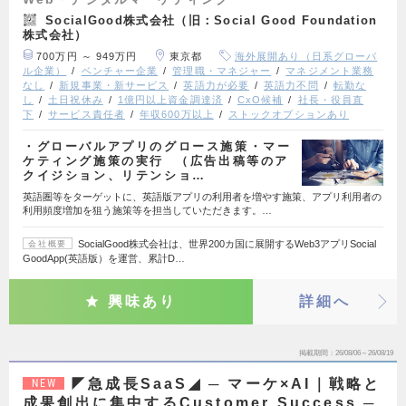
SocialGood株式会社（旧：Social Good Foundation
株式会社）
700万円 ～ 949万円
東京都
海外展開あり（日系グローバ
ル企業）
ベンチャー企業
管理職・マネジャー
マネジメント業務
なし
新規事業・新サービス
英語力が必要
英語力不問
転勤な
し
土日祝休み
1億円以上資金調達済
CxO候補
社長・役員直
下
サービス責任者
年収600万以上
ストックオプションあり
・グローバルアプリのグロース施策・マー
ケティング施策の実行 （広告出稿等のア
クイジション、リテンショ…
英語圏等をターゲットに、英語版アプリの利用者を増やす施策、アプリ利用者の
利用頻度増加を狙う施策等を担当していただきます。…
SocialGood株式会社は、世界200カ国に展開するWeb3アプリSocial
会社概要
GoodApp(英語版）を運営、累計D…
興味あり
詳細へ
掲載期間
26/08/06～26/08/19
◤急成長SaaS◢ ─ マーケ×AI｜戦略と
NEW
成果創出に集中するCustomer Success ─