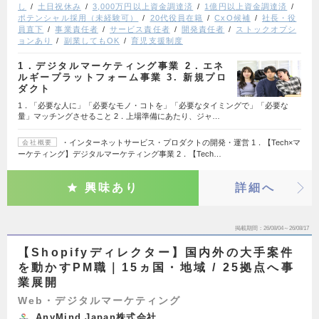
し
土日祝休み
3,000万円以上資金調達済
1億円以上資金調達済
ポテンシャル採用（未経験可）
20代役員在籍
CxO候補
社長・役
員直下
事業責任者
サービス責任者
開発責任者
ストックオプシ
ョンあり
副業してもOK
育児支援制度
1．デジタルマーケティング事業 2．エネ
ルギープラットフォーム事業 3. 新規プロ
ダクト
1．「必要な人に」「必要なモノ・コトを」「必要なタイミングで」「必要な
量」マッチングさせること 2．上場準備にあたり、ジャ…
・インターネットサービス・プロダクトの開発・運営 1．【Tech×マ
会社概要
ーケティング】デジタルマーケティング事業 2．【Tech…
興味あり
詳細へ
掲載期間
26/08/04～26/08/17
【Shopifyディレクター】国内外の大手案件
を動かすPM職｜15ヵ国・地域 / 25拠点へ事
業展開
Web・デジタルマーケティング
AnyMind Japan株式会社