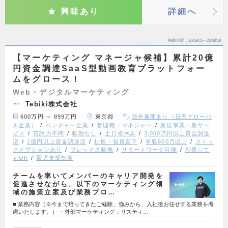
興味あり
詳細へ
掲載期間
26/08/05～26/08/18
【マーケティング マネージャ候補】累計20億
円資金調達SaaS型動画教育プラットフォー
ムをグロース！
Web・デジタルマーケティング
Tebiki株式会社
600万円 ～ 899万円
東京都
海外展開あり（日系グローバ
ル企業）
ベンチャー企業
管理職・マネジャー
新規事業・新サー
ビス
英語力不問
転勤なし
土日祝休み
3,000万円以上資金調達
済
1億円以上資金調達済
社長・役員直下
年収600万以上
ストッ
クオプションあり
フレックス勤務
リモートワーク可能
副業して
もOK
育児支援制度
チームを率いてメンバーのキャリア開発を
促進させながら、以下のマーケティング領
域の施策立案及び業務プロ…
■ 業務内容（※今まで培ってきたご経験、強みから、入社後お任せする業務を考
慮いたします。） ・外部マーケティング：リスティ…