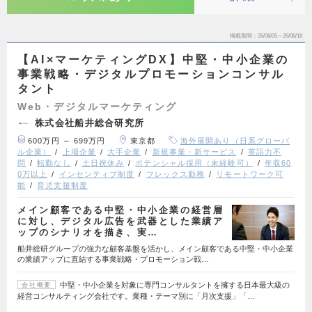
掲載期間
26/08/05～26/08/18
【AI×マーケティングDX】中堅・中小企業の
事業戦略・デジタルプロモーションコンサル
タント
Web・デジタルマーケティング
株式会社船井総合研究所
600万円 ～ 699万円
東京都
海外展開あり（日系グローバ
ル企業）
上場企業
大手企業
新規事業・新サービス
英語力不
問
転勤なし
土日祝休み
ポテンシャル採用（未経験可）
年収60
0万以上
インセンティブ制度
フレックス勤務
リモートワーク可
能
育児支援制度
メイン顧客である中堅・中小企業の経営層
に対し、デジタル広告を武器とした業績ア
ップのシナリオを描き、実…
船井総研グループの強力な顧客基盤を活かし、メイン顧客である中堅・中小企業
の業績アップに直結する事業戦略・プロモーション戦…
中堅・中小企業を対象に専門コンサルタントを擁する日本最大級の
会社概要
経営コンサルティング会社です。業種・テーマ別に「月次支援」「…