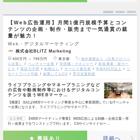
掲載期間
26/08/06～26/08/19
【Web広告運用】月間1億円規模予算とコン
テンツの企画・制作・販売まで一気通貫の裁
量が魅力！
Web・デジタルマーケティング
株式会社BLITZ Marketing
400万円 ～ 799万円
東京都
海外展開あり（日系グローバ
ル企業）
ベンチャー企業
管理職・マネジャー
新規事業・新サー
ビス
英語力不問
転勤なし
サービス責任者
年収600万以上
リ
モートワーク可能
副業してもOK
育児支援制度
ライフプラニングやマネープラニングなど
の広告や動画制作等におけるデジタルコン
テンツを扱うWEBマーケ…
【概要】 当社はWEBマーケティング事業を中心に事業展開しているITベンチャ
ー企業になります。 ライフプラニングやマネープラ…
【WEBマーケティング事業】 WEB広告による戦略～企画立案～実
会社概要
行～改善までをワンストップで行います。 CSやインサイドセー…
興味あり
詳細へ