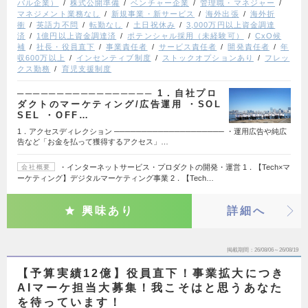
バル企業）
株式公開準備
ベンチャー企業
管理職・マネジャー
マネジメント業務なし
新規事業・新サービス
海外出張
海外折
衝
英語力不問
転勤なし
土日祝休み
3,000万円以上資金調達
済
1億円以上資金調達済
ポテンシャル採用（未経験可）
CxO候
補
社長・役員直下
事業責任者
サービス責任者
開発責任者
年
収600万以上
インセンティブ制度
ストックオプションあり
フレッ
クス勤務
育児支援制度
───────────────── 1．自社プロ
ダクトのマーケティング/広告運用 ・SOL
SEL ・OFF…
1．アクセスディレクション ──────────────────── ・運用広告や純広
告など「お金を払って獲得するアクセス」…
・インターネットサービス・プロダクトの開発・運営 1．【Tech×マ
会社概要
ーケティング】デジタルマーケティング事業 2．【Tech…
興味あり
詳細へ
掲載期間
26/08/06～26/08/19
【予算実績12億】役員直下！事業拡大につき
AIマーケ担当大募集！我こそはと思うあなた
を待っています！