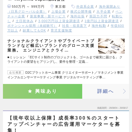
550万円 ～ 999万円
東京都
外資系企業
海外展開あり
（日系グローバル企業）
上場企業
株式公開準備
大手企業
ベン
チャー企業
新規事業・新サービス
海外出張
英語力不問
転勤な
し
土日祝休み
3,000万円以上資金調達済
1億円以上資金調達済
ポテンシャル採用（未経験可）
社長・役員直下
海外転勤
年収600
万以上
副業してもOK
育児支援制度
ナショナルクライアントやプライベートブ
ランドなど幅広いブランドのグロース支援
業務。 エンジニアとクライ…
■ミッション 「ECサイト制作のプロジェクトを、ゴールまで確実に届ける」 ク
ライアントの要望をヒアリングし、要件を整理・定義…
D2Cプラットホーム事業 クリエイターサポート／マネジメント事業
会社概要
インフルエンサーマーケティング事業 デジタルマーケティング事…
興味あり
詳細へ
掲載期間
26/08/04～26/08/17
【現年収以上保障】成長率300％のスタート
アップベンチャーの広告運用マーケターを募
集！