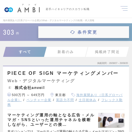
若手ハイキャリアのスカウト転職
海外展開あり(日系グローバル企業)のWeb・デジタルマーケティングの転職・求人情報
303
条件変更
件
すべて
新着のみ
掲載終了間近
掲載期間
26/08/07～26/08/20
PIECE OF SIGN マーケティングメンバー
Web・デジタルマーケティング
株式会社anveil
500万円 ～ 649万円
東京都
海外展開あり（日系グローバ
ル企業）
ベンチャー企業
英語力不問
土日祝休み
フレックス勤
務
マーケティング運用の軸となる広告・メル
マガ・SNSといった運用チャネルを横断
しながら、ユーザーとの接…
本ポジションでは、マーケティング運用の軸となる広告・メールマガジン・SNS