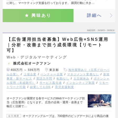
に対し、マーケティング支援を行っております。 購買行動に大き…
興味あり
詳細へ
掲載期間
26/08/05～26/08/18
【広告運用担当者募集】Web広告×SNS運用
｜分析・改善まで担う成長環境【リモート
可】
Web・デジタルマーケティング
株式会社オークファン
400万円 ～ 599万円
東京都
海外展開あり（日系グローバ
ル企業）
上場企業
ベンチャー企業
マネジメント業務なし
新規
事業・新サービス
英語力不問
転勤なし
土日祝休み
ポテンシャ
ル採用（未経験可）
サービス責任者
インセンティブ制度
リモー
トワーク可能
副業してもOK
育児支援制度
オークファンが展開する各サービスのWebマーケティング担
当（広告運用）となります。 広告の企画・運用・改善まで
幅広く活躍で…
オークファングループは、700億件のビッグデータにより商品の価
会社概要