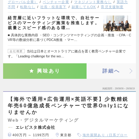
グローバル企業）
ベンチャー企業
マネジメント業務なし
英語力
不問
転勤なし
社長・役員直下
副業してもOK
育児支援制度
経営層に近いフラットな環境で、自社サー
ビスのマーケティング施策を推進します。
裁量とスピード感のある環…
■ 具体的な業務内容 ・SEO・コンテンツマーケティングの企画・推進 ・CPA・C
VR等の数値分析に基づくPDCA推進 ・マー…
当社は日本とオーストラリアに拠点を置く教育ベンチャー企業で
会社概要
す。「Leading challenge for the wo…
興味あり
詳細へ
掲載期間
26/08/06～26/08/19
【海外で通用×広告運用×英語不要】少数精鋭
年売60億急成長ベンチャーで世界Only1にな
りませんか
Web・デジタルマーケティング
エレビスタ株式会社
400万円 ～ 1199万円
東京都
海外展開あり（日系グロー