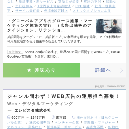
なし
新規事業・新サービス
英語力が必要
英語力不問
転勤な
し
土日祝休み
1億円以上資金調達済
CxO候補
社長・役員直
下
サービス責任者
年収600万以上
ストックオプションあり
・グローバルアプリのグロース施策・マー
ケティング施策の実行 （広告出稿等のア
クイジション、リテンショ…
英語圏等をターゲットに、英語版アプリの利用者を増やす施策、アプリ利用者の
利用頻度増加を狙う施策等を担当していただきます。…
SocialGood株式会社は、世界200カ国に展開するWeb3アプリSocial
会社概要
GoodApp(英語版）を運営、累計D…
興味あり
詳細へ
掲載期間
26/08/04～26/09/15
ジャンル問わず！WEB広告の運用担当募集！
Web・デジタルマーケティング
エレビスタ株式会社
600万円 ～ 1249万円
東京都
海外展開あり（日系グロー
バル企業）
株式公開準備
ベンチャー企業
管理職・マネジャー
マネジメント業務なし
新規事業・新サービス
英語力不問
転勤な