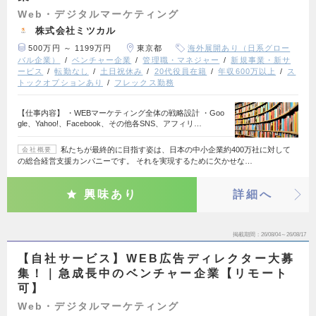
Web・デジタルマーケティング
株式会社ミツカル
500万円 ～ 1199万円
東京都
海外展開あり（日系グロー
バル企業）
ベンチャー企業
管理職・マネジャー
新規事業・新サ
ービス
転勤なし
土日祝休み
20代役員在籍
年収600万以上
ス
トックオプションあり
フレックス勤務
【仕事内容】 ・WEBマーケティング全体の戦略設計 ・Goo
gle、Yahoo!、Facebook、その他各SNS、アフィリ…
私たちが最終的に目指す姿は、日本の中小企業約400万社に対して
会社概要
の総合経営支援カンパニーです。 それを実現するために欠かせな…
興味あり
詳細へ
掲載期間
26/08/04～26/08/17
【自社サービス】WEB広告ディレクター大募
集！｜急成長中のベンチャー企業【リモート
可】
Web・デジタルマーケティング