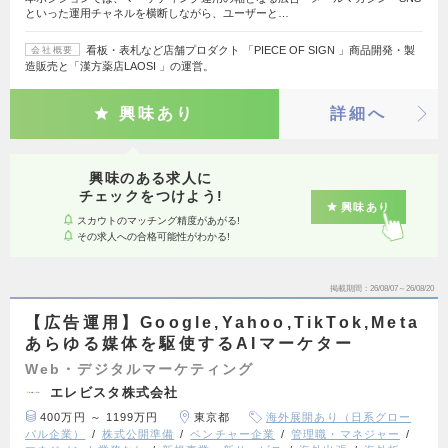
といった運用チャネルを横断しながら、ユーザーと…
看板・表札など店舗プロダクト 「PIECE OF SIGN 」商品開発・製
会社概要
造販売と「漢方薬店LAOSI 」の運営。
興味あり
詳細へ
興味のある求人に
チェックをつけよう!
興味あり
スカウトのマッチング精度があがる!
その求人への合格可能性がわかる!
掲載期間
26/08/07～26/08/20
【広告運用】Google,Yahoo,TikTok,Meta
あらゆる媒体を駆使するAIマーケター
Web・デジタルマーケティング
エレビスタ株式会社
400万円 ～ 1199万円
東京都
海外展開あり（日系グロー
バル企業）
株式公開準備
ベンチャー企業
管理職・マネジャー