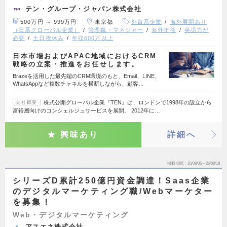
テン・グループ・ジャパン株式会社
500万円 ～ 999万円
東京都
外資系企業
海外展開あり
（日系グローバル企業）
管理職・マネジャー
海外折衝
英語力が
必要
土日祝休み
年収600万以上
日本市場およびAPAC地域におけるCRM
戦略の立案・推進をお任せします。
Brazeを活用した最先端のCRM環境のもと、Email、LINE、
WhatsAppなど複数チャネルを横断しながら、顧客…
株式公開グローバル企業『TEN』は、ロンドンで1998年の設立から
会社概要
富裕層向けのコンシェルジュサービスを展開。 2012年に…
興味あり
詳細へ
掲載期間
26/08/06～26/08/19
シリーズD累計250億円資金調達！Saas企業
のデジタルマーケティング職/Webマーケター
を募集！
Web・デジタルマーケティング
アスエネ株式会社