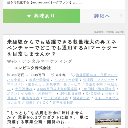
値を可視化する【aucfan.com(オークファン)】と、…
興味あり
詳細へ
掲載期間
26/08/05～26/08/18
未経験からでも活躍できる裁量権大の再エネ
ベンチャーでどこでも通用するAIマーケター
を目指しませんか？
Web・デジタルマーケティング
エレビスタ株式会社
400万円 ～ 1149万円
東京都
海外展開あり（日系グロー
バル企業）
株式公開準備
ベンチャー企業
管理職・マネジャー
マネジメント業務なし
新規事業・新サービス
英語力不問
転勤な
し
土日祝休み
3,000万円以上資金調達済
1億円以上資金調達済
ポテンシャル採用（未経験可）
20代役員在籍
CxO候補
社長・役
員直下
事業責任者
サービス責任者
開発責任者
ストックオプシ
ョンあり
副業してもOK
育児支援制度
“もっとも”な品質を社会に届けません
か？ 業界No.1プロダクトに続き、 更に
飛躍する事業企画・開発のお…