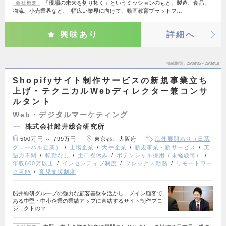
「現場の未来を切り拓く」というミッションのもと、製造、食品、
会社概要
物流、小売業界など、 幅広い業界に向けて、動画教育プラットフ…
興味あり
詳細へ
掲載期間
26/08/05～26/08/18
Shopifyサイト制作サービスの新規事業立ち
上げ・テクニカルWebディレクター兼コンサ
ルタント
Web・デジタルマーケティング
株式会社船井総合研究所
500万円 ～ 799万円
東京都、大阪府
海外展開あり（日系
グローバル企業）
上場企業
大手企業
新規事業・新サービス
英
語力不問
転勤なし
土日祝休み
ポテンシャル採用（未経験可）
年収600万以上
インセンティブ制度
フレックス勤務
リモートワー
ク可能
育児支援制度
船井総研グループの強力な顧客基盤を活かし、メイン顧客で
ある中堅・中小企業の業績アップに直結するサイト制作プロ
ジェクトのマ…