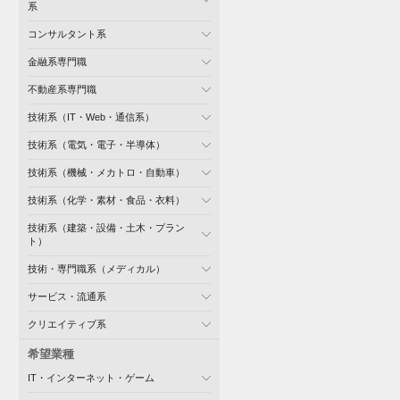
系
コンサルタント系
金融系専門職
不動産系専門職
技術系（IT・Web・通信系）
技術系（電気・電子・半導体）
技術系（機械・メカトロ・自動車）
技術系（化学・素材・食品・衣料）
技術系（建築・設備・土木・プラン
ト）
技術・専門職系（メディカル）
サービス・流通系
クリエイティブ系
希望業種
IT・インターネット・ゲーム