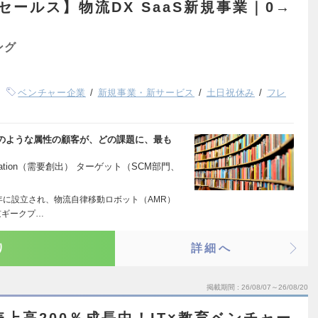
セールス】物流DX SaaS新規事業｜0→
ング
ベンチャー企業
新規事業・新サービス
土日祝休み
フレ
のような属性の顧客が、どの課題に、最も
eration（需要創出） ターゲット（SCM部門、
7年に設立され、物流自律移動ロボット（AMR）
京ギークプ…
り
詳細へ
掲載期間
26/08/07～26/08/20