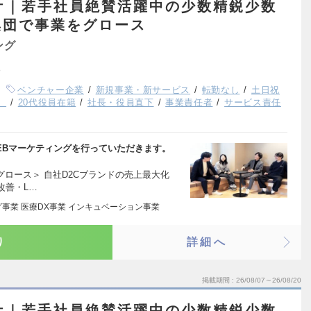
ーケ｜若手社員絶賛活躍中の少数精鋭少数
集団で事業をグロース
ング
ベンチャー企業
新規事業・新サービス
転勤なし
土日祝
）
20代役員在籍
社長・役員直下
事業責任者
サービス責任
EBマーケティングを行っていただきます。
グロース＞ 自社D2Cブランドの売上最大化
改善・L…
事業 医療DX事業 インキュベーション事業
り
詳細へ
掲載期間
26/08/07～26/08/20
ーケ｜若手社員絶賛活躍中の少数精鋭少数