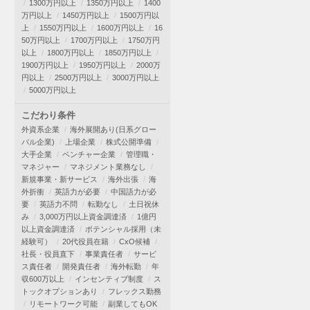
1300万円以上
1350万円以上
1400
万円以上
1450万円以上
1500万円以
上
1550万円以上
1600万円以上
16
50万円以上
1700万円以上
1750万円
以上
1800万円以上
1850万円以上
1900万円以上
1950万円以上
2000万
円以上
2500万円以上
3000万円以上
5000万円以上
こだわり条件
外資系企業
海外展開あり(日系グロー
バル企業)
上場企業
株式公開準備
大手企業
ベンチャー企業
管理職・
マネジャー
マネジメント業務なし
新規事業・新サービス
海外出張
海
外折衝
英語力が必要
中国語力が必
要
英語力不問
転勤なし
土日祝休
み
3,000万円以上資金調達済
1億円
以上資金調達済
ポテンシャル採用（未
経験可）
20代役員在籍
CxO候補
社長・役員直下
事業責任者
サービ
ス責任者
開発責任者
海外転勤
年
収600万以上
インセンティブ制度
ス
トックオプションあり
フレックス勤務
リモートワーク可能
副業してもOK