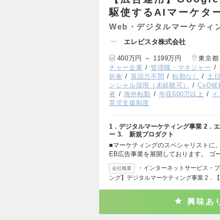
駆使するAIマーケタ
Web・デジタルマーケティ
エレビスタ株式会社
400万円 ～ 1199万円
東京都
チャー企業
管理職・マネジャー
折衝
英語力不問
転勤なし
土
ンシャル採用（未経験可）
CxO候
者
海外転勤
年収600万以上
イ
育児支援制度
1．デジタルマーケティング事業 2．
ー 3. 新規プロダクト
■マーケティングのスペシャリストに。 ─
EB広告事業を展開しております。 ゴ
・インターネットサービス・プロ
会社概要
ング】デジタルマーケティング事業 2．【T
興味あ