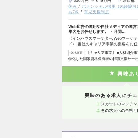
600万円 ～ 649万円
東京都
休み
ポテンシャル採用（未経験可
もOK
育児支援制度
Web広告の運用や自社メディアの運
集客をお任せします。 ・月間…
〈インハウスマーケター/Webマーケテ
ド〉 当社のキャリア事業の集客をお
【キャリア事業】 ■人材紹介事業
会社概要
特化した国家資格保有者の転職支援サー
興味あ
興味のある求人にチェ
スカウトのマッチン
その求人への合格可