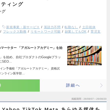
ケティング
ング
新規事業・新サービス
英語力不問
転勤なし
土日祝休
フレックス勤務
リモートワーク可能
副業してもOK
育児支
ubeマーケター 「アガルートアカデミー」を始
を始め、自社プロダクトのGoogleプラッ
SEO…
イン予備校「アガルートアカデミー」 資格試
オンライン医学部…
り
詳細へ
掲載期間
26/08/07～26/08/20
Yahoo,TikTok,Meta あらゆる媒体を