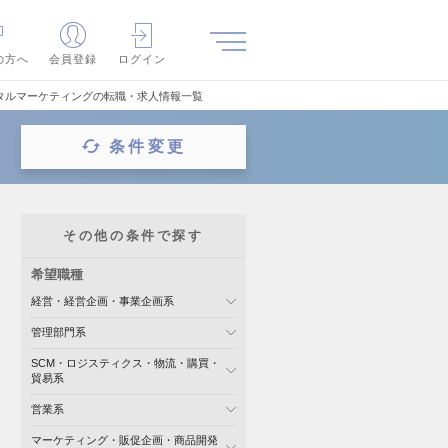
の方へ
会員登録
ログイン
タルマーケティングの転職・求人情報一覧
条件変更
その他の条件で探す
希望職種
経営・経営企画・事業企画系
管理部門系
SCM・ロジスティクス・物流・購買・
貿易系
営業系
マーケティング・販促企画・商品開発