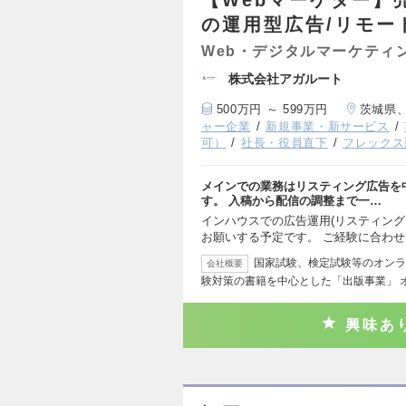
【Webマーケター】
の運用型広告/リモー
Web・デジタルマーケティ
株式会社アガルート
500万円 ～ 599万円
茨城県
ャー企業
新規事業・新サービス
可）
社長・役員直下
フレックス
メインでの業務はリスティング広告を
す。 入稿から配信の調整まで一…
インハウスでの広告運用(リスティング
お願いする予定です。 ご経験に合わ
国家試験、検定試験等のオンラ
会社概要
験対策の書籍を中心とした「出版事業」 
興味あ