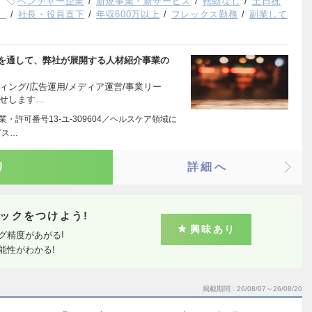
ベンチャー企業
新規事業・新サービス
転勤なし
土日祝
）
社長・役員直下
年収600万以上
フレックス勤務
副業して
営を通して、弊社が展開する人材紹介事業の
ィング/広告運用/メディア運営/事業リー
任せします…
・許可番号13-ユ-309604／ヘルスケア領域に
ビス…
り
詳細へ
ックをつけよう!
興味あり
グ精度があがる!
能性がわかる!
掲載期間
26/08/07～26/08/20