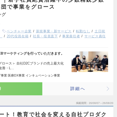
集団で事業をグロース
ング
ベンチャー企業
新規事業・新サービス
転勤なし
土日祝
）
20代役員在籍
社長・役員直下
事業責任者
サービス責任
EBマーケティングを行っていただきます。
グロース＞ 自社D2Cブランドの売上最大化
改善・L…
事業 医療DX事業 インキュベーション事業
り
詳細へ
掲載期間
26/08/07～26/08/20
リモート！教育で社会を変える自社プロダク