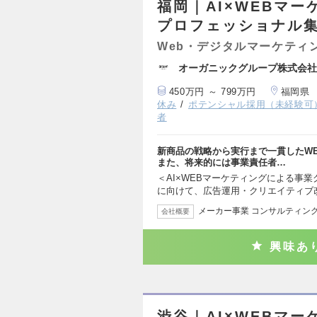
福岡｜AI×WEBマ
プロフェッショナル
Web・デジタルマーケティ
オーガニックグループ株式会社
450万円 ～ 799万円
福岡県
休み
ポテンシャル採用（未経験可
者
新商品の戦略から実行まで一貫したW
また、将来的には事業責任者…
＜AI×WEBマーケティングによる事業
に向けて、広告運用・クリエイティブ
メーカー事業 コンサルティング
会社概要
興味あ
渋谷｜AI×WEBマ