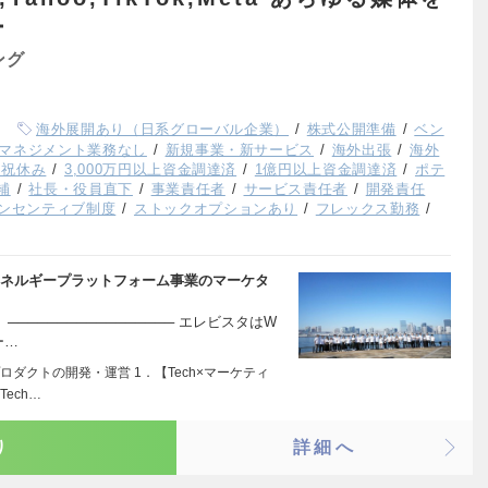
ー
ング
海外展開あり（日系グローバル企業）
株式公開準備
ベン
マネジメント業務なし
新規事業・新サービス
海外出張
海外
日祝休み
3,000万円以上資金調達済
1億円以上資金調達済
ポテ
補
社長・役員直下
事業責任者
サービス責任者
開発責任
ンセンティブ制度
ストックオプションあり
フレックス勤務
エネルギープラットフォーム事業のマーケタ
──────────────── エレビスタはW
ー…
ダクトの開発・運営 1．【Tech×マーケティ
ech…
り
詳細へ