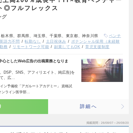
売上高200％成長中！IT×教育ベンチャー
ト◎フルフレックス
ング
、栃木県、群馬県、埼玉県、千葉県、東京都、神奈川県
ベンチ
英語力不問
転勤なし
土日祝休み
ポテンシャル採用（未経験
勤務
リモートワーク可能
副業してもOK
育児支援制度
中心としたWeb広告の出稿業務となりま
、DSP、SNS、アフィリエイト、純広告)を
せて、広…
イン予備校「アガルートアカデミー」 資格試
オンライン医学部…
り
詳細へ
掲載期間
26/08/07～26/08/20