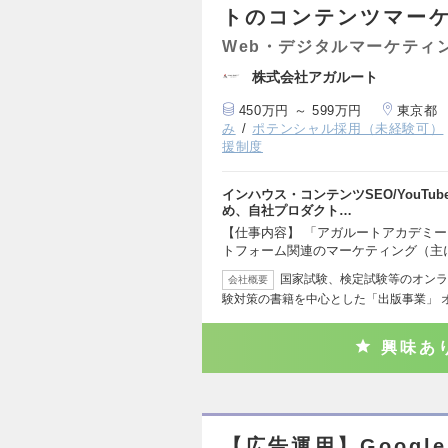
トのコンテンツマー
Web・デジタルマーケティ
株式会社アガルート
450万円 ～ 599万円
東京都
み
ポテンシャル採用（未経験可）
援制度
インハウス・コンテンツSEO/YouT
め、自社プロダクト…
【仕事内容】 「アガルートアカデミー」
トフォーム関連のマーケティング（主に
国家試験、検定試験等のオンラ
会社概要
験対策の書籍を中心とした「出版事業」 
興味あ
【広告運用】Google,