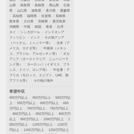
山県
鳥取県
島根県
岡山県
広島
県
山口県
徳島県
香川県
愛媛県
高知県
福岡県
佐賀県
長崎県
熊本県
大分県
宮崎県
鹿児島県
沖縄県
中国
韓国
香港
台湾
タイ
シンガポール
インドネシア
フィリピン
インド
その他アジア
（ベトナム、ミャンマー等）
北米（ア
メリカ、カナダ等）
中南米（メキシ
コ、ブラジル、アルゼンチン等）
オセ
アニア（オーストラリア、ニュージーラ
ンド等）
ヨーロッパ（イギリス、フラ
ンス、ドイツ、ロシア等）
中近東・ア
フリカ（モロッコ、エジプト、UAE、南
アフリカ等）
その他の海外
希望年収
400万円以上
450万円以上
500万円以
上
550万円以上
600万円以上
650
万円以上
700万円以上
750万円以上
800万円以上
850万円以上
900万円
以上
950万円以上
1000万円以上
1
050万円以上
1100万円以上
1150万
円以上
1200万円以上
1250万円以上