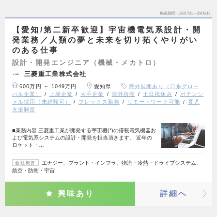
掲載期間
26/07/31～26/08/13
【愛知/第二新卒歓迎】宇宙機電気系設計・開
発業務／人類の夢と未来を切り拓くやりがい
のある仕事
設計・開発エンジニア（機械・メカトロ）
三菱重工業株式会社
600万円 ～ 1049万円
愛知県
海外展開あり（日系グロー
バル企業）
上場企業
大手企業
海外折衝
土日祝休み
ポテンシ
ャル採用（未経験可）
フレックス勤務
リモートワーク可能
育児
支援制度
■業務内容 三菱重工業が開発する宇宙機(*)の搭載電気機器お
よび電気系システムの設計・開発を担当頂きます。 近年の
ロケット・…
エナジー、プラント・インフラ、物流・冷熱・ドライブシステム、
会社概要
航空・防衛・宇宙
興味あり
詳細へ