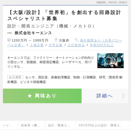
掲載期間
26/07/30～26/08/12
【大阪/設計】「世界初」を創出する回路設計
スペシャリスト募集
設計・開発エンジニア（機械・メカトロ）
株式会社キーエンス
1200万円 ～ 1999万円
大阪府
海外展開あり（日系グロー
バル企業）
上場企業
大手企業
土日祝休み
年収600万以上
キーエンスでは、ファクトリー・オートメーション(FA)向け
小型センサ、顕微鏡、精密測定機器、レーザマーカ、3Dプ
リンタな…
センサ、測定器、画像処理機器、制御・計測機器、研究・開発用 解
会社概要
析機器、ビジネス情報機器
興味あり
詳細へ
ハイク
技術系（機
設計・開発エン
550万円以上の設計・開発エン