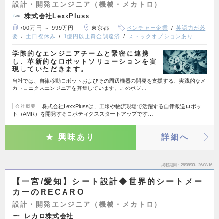
設計・開発エンジニア（機械・メカトロ）
株式会社LexxPluss
700万円 ～ 999万円
東京都
ベンチャー企業
英語力が必
要
土日祝休み
1億円以上資金調達済
ストックオプションあり
学際的なエンジニアチームと緊密に連携
し、革新的なロボットソリューションを実
現していただきます。
当社では、自律移動ロボットおよびその周辺機器の開発を支援する、実践的なメ
カトロニクスエンジニアを募集しています。このポジ…
株式会社LexxPlussは、工場や物流現場で活躍する自律搬送ロボッ
会社概要
ト（AMR）を開発するロボティクススタートアップです…
興味あり
詳細へ
掲載期間
26/08/03～26/08/16
【一宮/愛知】シート設計◆世界的シートメー
カーのRECARO
設計・開発エンジニア（機械・メカトロ）
レカロ株式会社