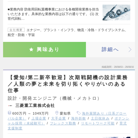
■業務内容 防衛用回転翼機事業における各種開発業務を担当
いただきます。具体的な業務内容は以下の通りです。 (1) 次
世代回転…
エナジー、プラント・インフラ、物流・冷熱・ドライブシステム、
会社概要
航空・防衛・宇宙
興味あり
詳細へ
掲載期間
26/08/03～26/08/16
【愛知/第二新卒歓迎】次期戦闘機の設計業務
／人類の夢と未来を切り拓くやりがいのある
仕事
設計・開発エンジニア（機械・メカトロ）
三菱重工業株式会社
600万円 ～ 1049万円
愛知県
海外展開あり（日系グロー
バル企業）
上場企業
大手企業
海外折衝
土日祝休み
ポテンシ
ャル採用（未経験可）
フレックス勤務
リモートワーク可能
育児
支援制度