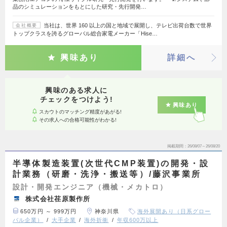
品のシミュレーションをもとにした研究・先行開発…
当社は、世界 160 以上の国と地域で展開し、テレビ出荷台数で世界
会社概要
トップクラスを誇るグローバル総合家電メーカー「Hise…
興味あり
詳細へ
興味のある求人に
チェックをつけよう!
興味あり
スカウトのマッチング精度があがる!
その求人への合格可能性がわかる!
掲載期間
26/08/07～26/08/20
半導体製造装置(次世代CMP装置)の開発・設
計業務（研磨・洗浄・搬送等）/藤沢事業所
設計・開発エンジニア（機械・メカトロ）
株式会社荏原製作所
650万円 ～ 999万円
神奈川県
海外展開あり（日系グロー
バル企業）
大手企業
海外折衝
年収600万以上