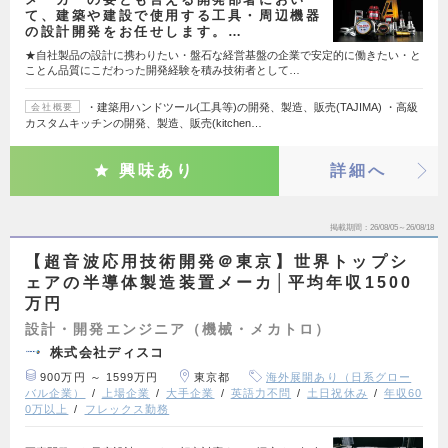
て、建築や建設で使用する工具・周辺機器
の設計開発をお任せします。…
★自社製品の設計に携わりたい・盤石な経営基盤の企業で安定的に働きたい・と
ことん品質にこだわった開発経験を積み技術者として…
・建築用ハンドツール(工具等)の開発、製造、販売(TAJIMA) ・高級
会社概要
カスタムキッチンの開発、製造、販売(kitchen…
興味あり
詳細へ
掲載期間
26/08/05～26/08/18
【超音波応用技術開発＠東京】世界トップシ
ェアの半導体製造装置メーカ│平均年収1500
万円
設計・開発エンジニア（機械・メカトロ）
株式会社ディスコ
900万円 ～ 1599万円
東京都
海外展開あり（日系グロー
バル企業）
上場企業
大手企業
英語力不問
土日祝休み
年収60
0万以上
フレックス勤務