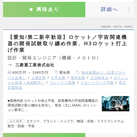
興味あり
詳細へ
掲載期間
26/07/31～26/08/13
【愛知/第二新卒歓迎】ロケット／宇宙関連機
器の開発試験取り纏め作業、H3ロケット打上
げ作業
設計・開発エンジニア（機械・メカトロ）
三菱重工業株式会社
600万円 ～ 1049万円
愛知県
海外展開あり（日系グロー
バル企業）
上場企業
大手企業
海外折衝
土日祝休み
ポテンシ
ャル採用（未経験可）
フレックス勤務
リモートワーク可能
育児
支援制度
■業務内容 ロケットや有人宇宙、探査機等の宇宙関連機器の
開発試験の取り纏めを担当し、客先（主にJAXA）のミッシ
ョン要求に…
エナジー、プラント・インフラ、物流・冷熱・ドライブシステム、
会社概要
航空・防衛・宇宙