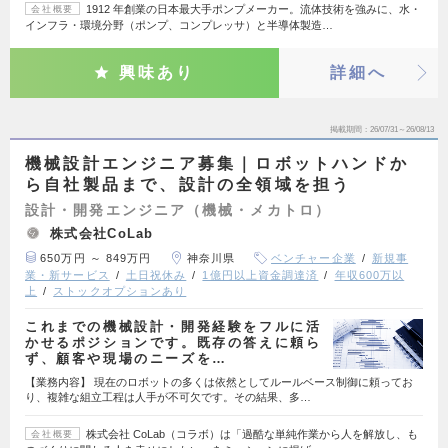
1912 年創業の日本最大手ポンプメーカー。流体技術を強みに、水・
会社概要
インフラ・環境分野（ポンプ、コンプレッサ）と半導体製造…
興味あり
詳細へ
掲載期間
26/07/31～26/08/13
機械設計エンジニア募集｜ロボットハンドか
ら自社製品まで、設計の全領域を担う
設計・開発エンジニア（機械・メカトロ）
株式会社CoLab
650万円 ～ 849万円
神奈川県
ベンチャー企業
新規事
業・新サービス
土日祝休み
1億円以上資金調達済
年収600万以
上
ストックオプションあり
これまでの機械設計・開発経験をフルに活
かせるポジションです。既存の答えに頼ら
ず、顧客や現場のニーズを…
【業務内容】 現在のロボットの多くは依然としてルールベース制御に頼ってお
り、複雑な組立工程は人手が不可欠です。その結果、多…
株式会社 CoLab（コラボ）は「過酷な単純作業から人を解放し、も
会社概要