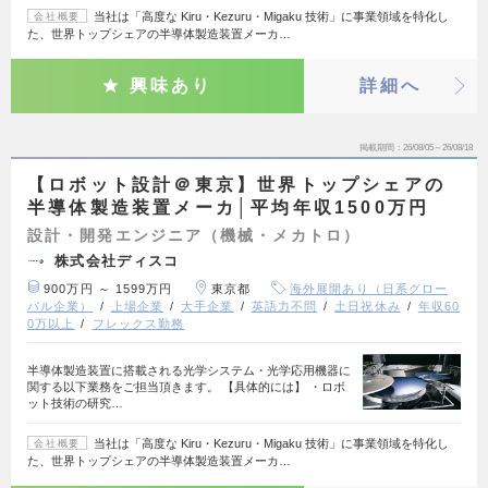
当社は「高度な Kiru・Kezuru・Migaku 技術」に事業領域を特化し
会社概要
た、世界トップシェアの半導体製造装置メーカ…
興味あり
詳細へ
掲載期間
26/08/05～26/08/18
【ロボット設計＠東京】世界トップシェアの
半導体製造装置メーカ│平均年収1500万円
設計・開発エンジニア（機械・メカトロ）
株式会社ディスコ
900万円 ～ 1599万円
東京都
海外展開あり（日系グロー
バル企業）
上場企業
大手企業
英語力不問
土日祝休み
年収60
0万以上
フレックス勤務
半導体製造装置に搭載される光学システム・光学応用機器に
関する以下業務をご担当頂きます。 【具体的には】 ・ロボ
ット技術の研究…
当社は「高度な Kiru・Kezuru・Migaku 技術」に事業領域を特化し
会社概要
た、世界トップシェアの半導体製造装置メーカ…