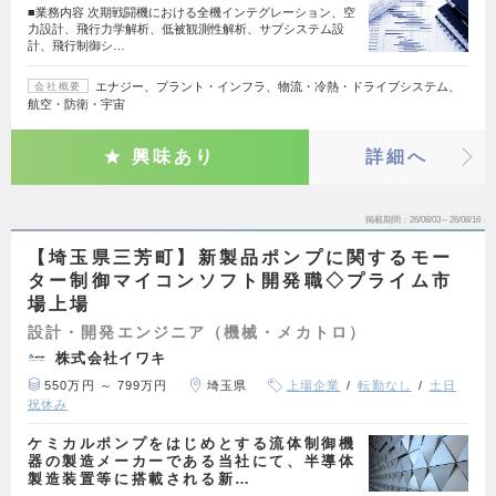
■業務内容 次期戦闘機における全機インテグレーション、空
力設計、飛行力学解析、低被観測性解析、サブシステム設
計、飛行制御シ…
エナジー、プラント・インフラ、物流・冷熱・ドライブシステム、
会社概要
航空・防衛・宇宙
興味あり
詳細へ
掲載期間
26/08/03～26/08/16
【埼玉県三芳町】新製品ポンプに関するモー
ター制御マイコンソフト開発職◇プライム市
場上場
設計・開発エンジニア（機械・メカトロ）
株式会社イワキ
550万円 ～ 799万円
埼玉県
上場企業
転勤なし
土日
祝休み
ケミカルポンプをはじめとする流体制御機
器の製造メーカーである当社にて、半導体
製造装置等に搭載される新…