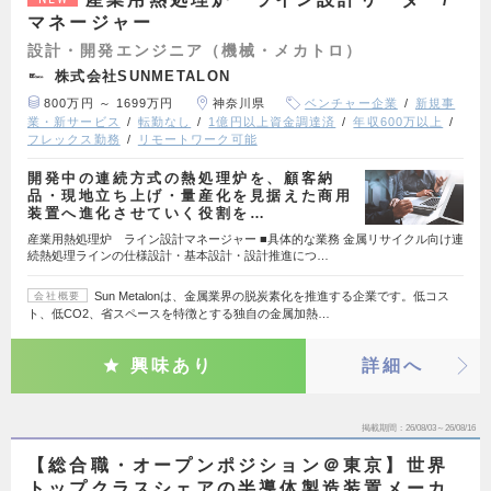
マネージャー
設計・開発エンジニア（機械・メカトロ）
株式会社SUNMETALON
800万円 ～ 1699万円
神奈川県
ベンチャー企業
新規事
業・新サービス
転勤なし
1億円以上資金調達済
年収600万以上
フレックス勤務
リモートワーク可能
開発中の連続方式の熱処理炉を、顧客納
品・現地立ち上げ・量産化を見据えた商用
装置へ進化させていく役割を…
産業用熱処理炉 ライン設計マネージャー ■具体的な業務 金属リサイクル向け連
続熱処理ラインの仕様設計・基本設計・設計推進につ…
Sun Metalonは、金属業界の脱炭素化を推進する企業です。低コス
会社概要
ト、低CO2、省スペースを特徴とする独自の金属加熱…
興味あり
詳細へ
掲載期間
26/08/03～26/08/16
【総合職・オープンポジション＠東京】世界
トップクラスシェアの半導体製造装置メーカ