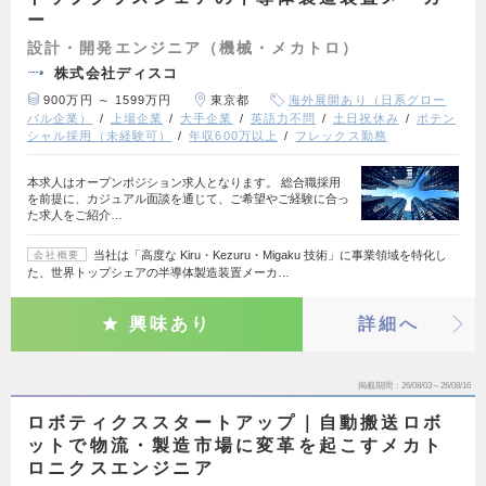
ー
設計・開発エンジニア（機械・メカトロ）
株式会社ディスコ
900万円 ～ 1599万円
東京都
海外展開あり（日系グロー
バル企業）
上場企業
大手企業
英語力不問
土日祝休み
ポテン
シャル採用（未経験可）
年収600万以上
フレックス勤務
本求人はオープンポジション求人となります。 総合職採用
を前提に、カジュアル面談を通じて、ご希望やご経験に合っ
た求人をご紹介…
当社は「高度な Kiru・Kezuru・Migaku 技術」に事業領域を特化し
会社概要
た、世界トップシェアの半導体製造装置メーカ…
興味あり
詳細へ
掲載期間
26/08/03～26/08/16
ロボティクススタートアップ｜自動搬送ロボ
ットで物流・製造市場に変革を起こすメカト
ロニクスエンジニア