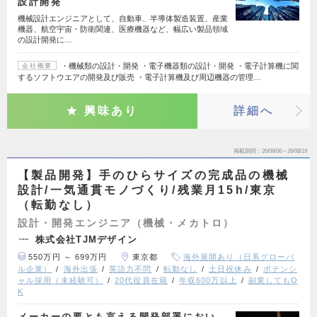
設計開発
機械設計エンジニアとして、自動車、半導体製造装置、産業
機器、航空宇宙・防衛関連、医療機器など、幅広い製品領域
の設計開発に…
・機械類の設計・開発 ・電子機器類の設計・開発 ・電子計算機に関
会社概要
するソフトウエアの開発及び販売 ・電子計算機及び周辺機器の管理…
興味あり
詳細へ
掲載期間
26/08/06～26/08/19
【製品開発】手のひらサイズの完成品の機械
設計/一気通貫モノづくり/残業月15h/東京
（転勤なし）
設計・開発エンジニア（機械・メカトロ）
株式会社TJMデザイン
550万円 ～ 699万円
東京都
海外展開あり（日系グローバ
ル企業）
海外出張
英語力不問
転勤なし
土日祝休み
ポテンシ
ャル採用（未経験可）
20代役員在籍
年収600万以上
副業してもO
K
メーカーの要とも言える開発部署におい