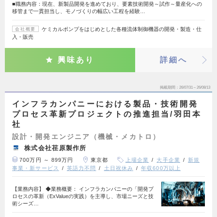
■職務内容：現在、新製品開発を進めており、要素技術開発～試作～量産化への
移管まで一貫担当し、モノづくりの幅広い工程を経験…
ケミカルポンプをはじめとした各種流体制御機器の開発・製造・仕
会社概要
入・販売
興味あり
詳細へ
掲載期間
26/07/31～26/08/13
インフラカンパニーにおける製品・技術開発
プロセス革新プロジェクトの推進担当/羽田本
社
設計・開発エンジニア（機械・メカトロ）
株式会社荏原製作所
700万円 ～ 899万円
東京都
上場企業
大手企業
新規
事業・新サービス
英語力不問
土日祝休み
年収600万以上
【業務内容】 ◆業務概要： インフラカンパニーの「開発プ
ロセスの革新（ExValueの実践）を主導し、市場ニーズと技
術シーズ…