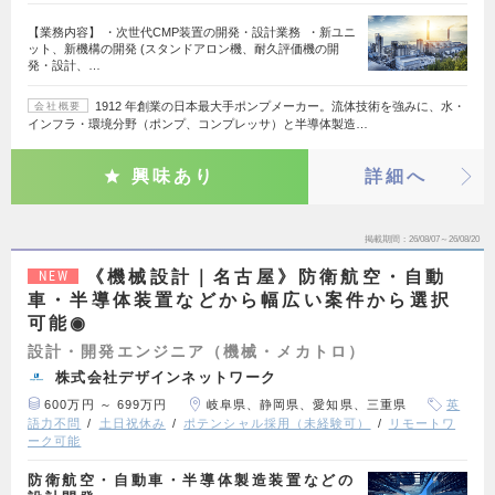
【業務内容】 ・次世代CMP装置の開発・設計業務 ・新ユニ
ット、新機構の開発 (スタンドアロン機、耐久評価機の開
発・設計、…
1912 年創業の日本最大手ポンプメーカー。流体技術を強みに、水・
会社概要
インフラ・環境分野（ポンプ、コンプレッサ）と半導体製造…
興味あり
詳細へ
掲載期間
26/08/07～26/08/20
《機械設計｜名古屋》防衛航空・自動
NEW
車・半導体装置などから幅広い案件から選択
可能◉
設計・開発エンジニア（機械・メカトロ）
株式会社デザインネットワーク
600万円 ～ 699万円
岐阜県、静岡県、愛知県、三重県
英
語力不問
土日祝休み
ポテンシャル採用（未経験可）
リモートワ
ーク可能
防衛航空・自動車・半導体製造装置などの