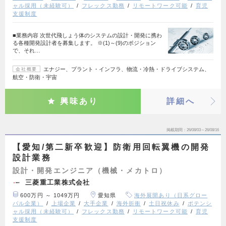
ャル採用（未経験可）
フレックス勤務
リモートワーク可能
育児
支援制度
■業務内容 次世代飛しょう体のシステムの設計・開発に携わ
る各種開発設計者を募集します。 ※(1)～(9)のポジション
で、それ…
エナジー、プラント・インフラ、物流・冷熱・ドライブシステム、
会社概要
航空・防衛・宇宙
興味あり
詳細へ
掲載期間
26/08/03～26/08/16
【愛知/第二新卒歓迎】防衛用回転翼機の開発
設計業務
設計・開発エンジニア（機械・メカトロ）
三菱重工業株式会社
600万円 ～ 1049万円
愛知県
海外展開あり（日系グロー
バル企業）
上場企業
大手企業
海外折衝
土日祝休み
ポテンシ
ャル採用（未経験可）
フレックス勤務
リモートワーク可能
育児
支援制度