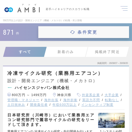
若手ハイキャリアのスカウト転職
550万円以上の設計・開発エンジニア（機械・メカトロ）の転職・求人情報
871
条件変更
件
すべて
新着のみ
掲載終了間近
掲載期間
26/08/07～26/08/20
冷凍サイクル研究（業務用エアコン）
設計・開発エンジニア（機械・メカトロ）
ハイセンスジャパン株式会社
800万円 ～ 1499万円
神奈川県
外資系企業
大手企業
管理職・マネジャー
海外出張
海外折衝
英語力不問
転勤なし
土日祝休み
開発責任者
年収600万以上
インセンティブ制度
日本研究所（川崎市）において業務用エア
コン研究部門で麗容サイクルの研究をリー
ドして頂きます。
業務用エアコンの 冷凍サイクル研究・先行開発を行います。 1.システムや部