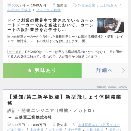
600万円 ～ 1049万円
愛知県
外資系企業
土日祝休み
年収600万以上
フレックス勤務
ドイツ創業の世界中で愛されているカーシ
ートメーカーである当社において、カーシ
ートの設計業務をお任せし…
国内自動車メーカーから受注した新規開発シートに関する機構検討・提案・レイ
アウト検討等、シートの完成までをお任せします。 開…
RECAROは、シートは単なる構成部品のひとつではなく、常に運転
会社概要
する人の身体に触れているもので、人が安全かつ快適にクルマ…
興味あり
詳細へ
掲載期間
26/08/03～26/08/16
【愛知/第二新卒歓迎】新型飛しょう体開発業
務
設計・開発エンジニア（機械・メカトロ）
三菱重工業株式会社
600万円 ～ 1049万円
愛知県
海外展開あり（日系グロー
バル企業）
上場企業
大手企業
海外折衝
土日祝休み
ポテンシ