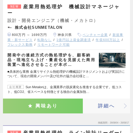
産業用熱処理炉 機械設計マネージャ
NEW
ー
設計・開発エンジニア（機械・メカトロ）
株式会社SUNMETALON
800万円 ～ 1699万円
神奈川県
ベンチャー企業
新規事
業・新サービス
転勤なし
1億円以上資金調達済
年収600万以上
フレックス勤務
リモートワーク可能
開発中の連続方式の熱処理炉を、顧客納
品・現地立ち上げ・量産化を見据えた商用
装置へ進化させることが本ポ…
■具体的な業務 金属リサイクル熱処理炉の機械設計マネジメントおよび実設計に
ついて、現在の開発メンバー及び社外の協力会社様と…
Sun Metalonは、金属業界の脱炭素化を推進する企業です。低コス
会社概要
ト、低CO2、省スペースを特徴とする独自の金属加熱…
興味あり
詳細へ
掲載期間
26/08/04～26/08/17
産業用熱処理炉 ライン設計リーダー/
NEW