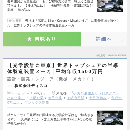
要素開発から量産設計、および顧客対応まで、幅広くご担当
頂きます。 【具体的には】 ・機械設計業務 ・電気回路設計
業務 ・組み込み…
当社は「高度な Kiru・Kezuru・Migaku 技術」に事業領域を特化し
会社概要
た、世界トップシェアの半導体製造装置メーカ…
興味あり
詳細へ
掲載期間
26/08/05～26/08/18
【光学設計＠東京】世界トップシェアの半導
体製造装置メーカ│平均年収1500万円
設計・開発エンジニア（機械・メカトロ）
株式会社ディスコ
900万円 ～ 1599万円
東京都
海外展開あり（日系グロー
バル企業）
上場企業
大手企業
英語力不問
土日祝休み
年収60
0万以上
フレックス勤務
精密レーザ加工装置等に関連する光学設計業務をご担当頂き
ます。 【具体的には】 ・加工対象は半導体やLEDなどの電
子部品が中心…