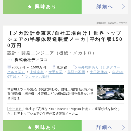
興味あり
詳細へ
掲載期間
26/08/05～26/08/18
【メカ設計＠東京/自社工場向け】世界トップ
シェアの半導体製造装置メーカ│平均年収150
0万円
設計・開発エンジニア（機械・メカトロ）
株式会社ディスコ
900万円 ～ 1599万円
東京都
海外展開あり（日系グロー
バル企業）
上場企業
大手企業
英語力不問
土日祝休み
年収60
0万以上
フレックス勤務
精密加工ツール(砥石)製造に関わる、自社工場向け設備／装
置(搬送機・梱包機・検査機など)の機械設計開発業務をご担
当頂きま…
当社は「高度な Kiru・Kezuru・Migaku 技術」に事業領域を特化し
会社概要
た、世界トップシェアの半導体製造装置メーカ…
興味あり
詳細へ