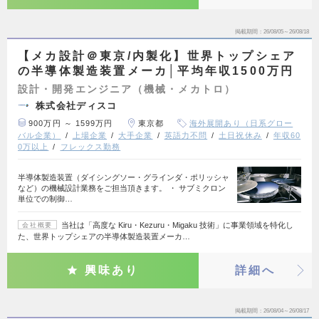
掲載期間
26/08/05～26/08/18
【メカ設計＠東京/内製化】世界トップシェア
の半導体製造装置メーカ│平均年収1500万円
設計・開発エンジニア（機械・メカトロ）
株式会社ディスコ
900万円 ～ 1599万円
東京都
海外展開あり（日系グロー
バル企業）
上場企業
大手企業
英語力不問
土日祝休み
年収60
0万以上
フレックス勤務
半導体製造装置（ダイシングソー・グラインダ・ポリッシャ
など）の機械設計業務をご担当頂きます。 ・ サブミクロン
単位での制御…
当社は「高度な Kiru・Kezuru・Migaku 技術」に事業領域を特化し
会社概要
た、世界トップシェアの半導体製造装置メーカ…
興味あり
詳細へ
掲載期間
26/08/04～26/08/17