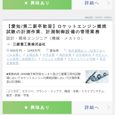
興味あり
詳細へ
掲載期間
26/07/31～26/08/13
【愛知/第二新卒歓迎】ロケットエンジン燃焼
試験の計測作業、計測制御設備の管理業務
設計・開発エンジニア（機械・メカトロ）
三菱重工業株式会社
600万円 ～ 1049万円
愛知県
海外展開あり（日系グロー
バル企業）
上場企業
大手企業
海外折衝
土日祝休み
ポテンシ
ャル採用（未経験可）
フレックス勤務
リモートワーク可能
育児
支援制度
■業務内容 JAXA種子島宇宙センター及び三菱重工田代試験
場においてロケットエンジンの燃焼試験において計測作業、
及び計測制…
エナジー、プラント・インフラ、物流・冷熱・ドライブシステム、
会社概要
航空・防衛・宇宙
興味あり
詳細へ