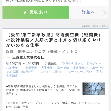
のづくりに関わる人を幸せにしたい」をミッションに掲げ、…
興味あり
詳細へ
掲載期間
26/07/31～26/08/13
【愛知/第二新卒歓迎】防衛航空機（戦闘機）
の設計業務／人類の夢と未来を切り拓くやり
がいのある仕事
設計・開発エンジニア（機械・メカトロ）
三菱重工業株式会社
600万円 ～ 1049万円
愛知県
海外展開あり（日系グロー
バル企業）
上場企業
大手企業
海外折衝
土日祝休み
ポテンシ
ャル採用（未経験可）
フレックス勤務
リモートワーク可能
育児
支援制度
■業務内容 [機体構造もしくは装備もしくは操縦システム設
計業務] (1) 機体構造もしくは装備システム（油圧、空調、推
進等）…
エナジー、プラント・インフラ、物流・冷熱・ドライブシステム、
会社概要
航空・防衛・宇宙