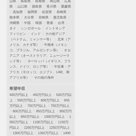
山県
鳥取県
島根県
岡山県
広島
県
山口県
徳島県
香川県
愛媛県
高知県
福岡県
佐賀県
長崎県
熊本県
大分県
宮崎県
鹿児島県
沖縄県
中国
韓国
香港
台湾
タイ
シンガポール
インドネシア
フィリピン
インド
その他アジア
（ベトナム、ミャンマー等）
北米（ア
メリカ、カナダ等）
中南米（メキシ
コ、ブラジル、アルゼンチン等）
オセ
アニア（オーストラリア、ニュージーラ
ンド等）
ヨーロッパ（イギリス、フラ
ンス、ドイツ、ロシア等）
中近東・ア
フリカ（モロッコ、エジプト、UAE、南
アフリカ等）
その他の海外
希望年収
400万円以上
450万円以上
500万円以
上
550万円以上
600万円以上
650
万円以上
700万円以上
750万円以上
800万円以上
850万円以上
900万円
以上
950万円以上
1000万円以上
1
050万円以上
1100万円以上
1150万
円以上
1200万円以上
1250万円以上
1300万円以上
1350万円以上
1400