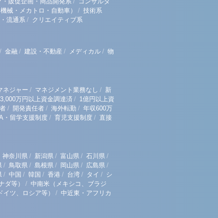
/
グ・販促企画・商品開発系
コンサルタ
/
（機械・メカトロ・自動車）
技術系
/
・流通系
クリエイティブ系
/
/
/
/
金融
建設・不動産
メディカル
物
/
/
マネジャー
マネジメント業務なし
新
/
3,000万円以上資金調達済
1億円以上資
/
/
/
者
開発責任者
海外転勤
年収600万
/
/
BA・留学支援制度
育児支援制度
直接
/
/
/
/
神奈川県
新潟県
富山県
石川県
/
/
/
/
/
県
鳥取県
島根県
岡山県
広島県
/
/
/
/
/
/
県
中国
韓国
香港
台湾
タイ
シ
/
ナダ等）
中南米（メキシコ、ブラジ
/
ドイツ、ロシア等）
中近東・アフリカ