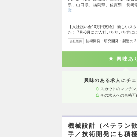
県、山口県、福岡県、佐賀県、長崎
業
【入社祝い金10万円支給】 新しいス
た！ 7月-8月にご入社いただいた方に
技術開発・研究開発・製造の 
会社概要
興味あ
興味のある求人にチェ
スカウトのマッチン
その求人への合格可
機械設計（ベテラン歓
手／技術開発にも積