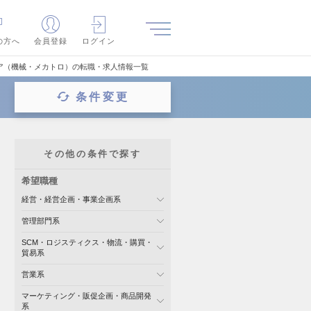
の方へ
会員登録
ログイン
ア（機械・メカトロ）の転職・求人情報一覧
条件変更
その他の条件で探す
希望職種
経営・経営企画・事業企画系
管理部門系
SCM・ロジスティクス・物流・購買・
貿易系
営業系
マーケティング・販促企画・商品開発
系