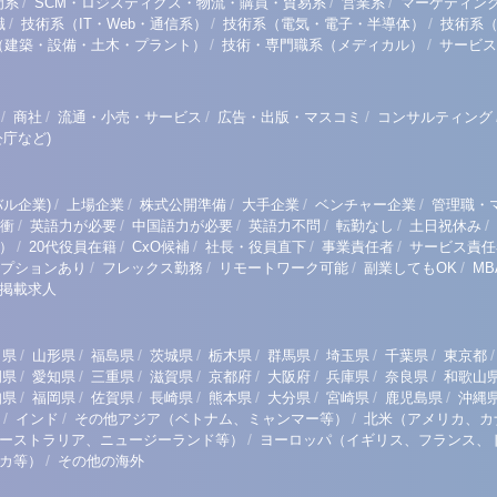
/
/
/
門系
SCM・ロジスティクス・物流・購買・貿易系
営業系
マーケティン
/
/
/
職
技術系（IT・Web・通信系）
技術系（電気・電子・半導体）
技術系
/
/
（建築・設備・土木・プラント）
技術・専門職系（メディカル）
サービス
/
/
/
/
商社
流通・小売・サービス
広告・出版・マスコミ
コンサルティング
庁など)
/
/
/
/
/
ル企業)
上場企業
株式公開準備
大手企業
ベンチャー企業
管理職・
/
/
/
/
/
/
衝
英語力が必要
中国語力が必要
英語力不問
転勤なし
土日祝休み
/
/
/
/
/
）
20代役員在籍
CxO候補
社長・役員直下
事業責任者
サービス責任
/
/
/
/
プションあり
フレックス勤務
リモートワーク可能
副業してもOK
M
掲載求人
/
/
/
/
/
/
/
/
/
田県
山形県
福島県
茨城県
栃木県
群馬県
埼玉県
千葉県
東京都
/
/
/
/
/
/
/
/
岡県
愛知県
三重県
滋賀県
京都府
大阪府
兵庫県
奈良県
和歌山
/
/
/
/
/
/
/
/
知県
福岡県
佐賀県
長崎県
熊本県
大分県
宮崎県
鹿児島県
沖縄
/
/
/
インド
その他アジア（ベトナム、ミャンマー等）
北米（アメリカ、カ
/
ーストラリア、ニュージーランド等）
ヨーロッパ（イギリス、フランス、
/
リカ等）
その他の海外