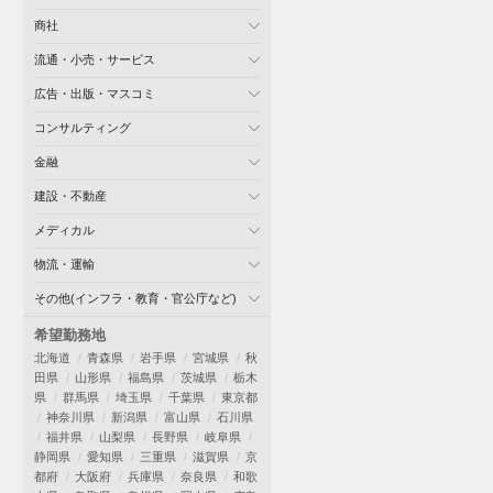
商社
流通・小売・サービス
広告・出版・マスコミ
コンサルティング
金融
建設・不動産
メディカル
物流・運輸
その他(インフラ・教育・官公庁など)
希望勤務地
北海道
青森県
岩手県
宮城県
秋
田県
山形県
福島県
茨城県
栃木
県
群馬県
埼玉県
千葉県
東京都
神奈川県
新潟県
富山県
石川県
福井県
山梨県
長野県
岐阜県
静岡県
愛知県
三重県
滋賀県
京
都府
大阪府
兵庫県
奈良県
和歌