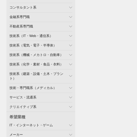
コンサルタント系
金融系専門職
不動産系専門職
技術系（IT・Web・通信系）
技術系（電気・電子・半導体）
技術系（機械・メカトロ・自動車）
技術系（化学・素材・食品・衣料）
技術系（建築・設備・土木・プラン
ト）
技術・専門職系（メディカル）
サービス・流通系
クリエイティブ系
希望業種
IT・インターネット・ゲーム
メーカー