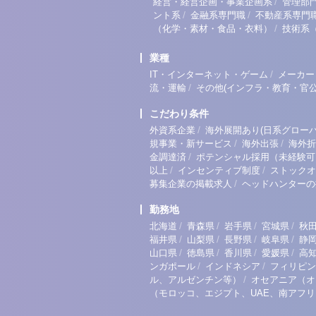
/
経営・経営企画・事業企画系
管理部
/
/
ント系
金融系専門職
不動産系専門
/
（化学・素材・食品・衣料）
技術系
業種
/
IT・インターネット・ゲーム
メーカー
/
流・運輸
その他(インフラ・教育・官公
こだわり条件
/
外資系企業
海外展開あり(日系グローバ
/
/
規事業・新サービス
海外出張
海外折
/
金調達済
ポテンシャル採用（未経験可
/
/
以上
インセンティブ制度
ストックオ
/
募集企業の掲載求人
ヘッドハンターの
勤務地
/
/
/
/
北海道
青森県
岩手県
宮城県
秋
/
/
/
/
福井県
山梨県
長野県
岐阜県
静
/
/
/
/
山口県
徳島県
香川県
愛媛県
高
/
/
ンガポール
インドネシア
フィリピン
/
ル、アルゼンチン等）
オセアニア（オ
（モロッコ、エジプト、UAE、南アフ