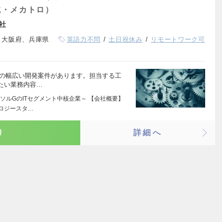
械・メカトロ）
社
、大阪府、兵庫県
英語力不問
土日祝休み
リモートワーク可
等の幅広い開発案件があります。担当する工
たい業務内容…
ソルGのITセグメント中核企業～ 【会社概要】
ロジースタ…
り
詳細へ