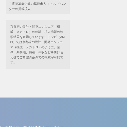
直接募集企業の掲載求人
ヘッドハン
ターの掲載求人
京都府の設計・開発エンジニア（機
械・メカトロ）の転職・求人情報の検
索結果を表示しています。アンビ（AM
BI）では京都府の設計・開発エンジニ
ア（機械・メカトロ）のように、業
界、勤務地、職種、年収などを掛け合
わせてご希望の条件での検索が可能で
す。