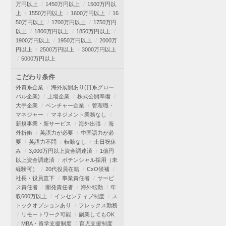
万円以上
1450万円以上
1500万円以
上
1550万円以上
1600万円以上
16
50万円以上
1700万円以上
1750万円
以上
1800万円以上
1850万円以上
1900万円以上
1950万円以上
2000万
円以上
2500万円以上
3000万円以上
5000万円以上
こだわり条件
外資系企業
海外展開あり(日系グロー
バル企業)
上場企業
株式公開準備
大手企業
ベンチャー企業
管理職・
マネジャー
マネジメント業務なし
新規事業・新サービス
海外出張
海
外折衝
英語力が必要
中国語力が必
要
英語力不問
転勤なし
土日祝休
み
3,000万円以上資金調達済
1億円
以上資金調達済
ポテンシャル採用（未
経験可）
20代役員在籍
CxO候補
社長・役員直下
事業責任者
サービ
ス責任者
開発責任者
海外転勤
年
収600万以上
インセンティブ制度
ス
トックオプションあり
フレックス勤務
リモートワーク可能
副業してもOK
MBA・留学支援制度
育児支援制度