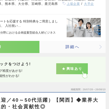
県、熊本県、大分県、宮崎県、鹿児島県
上場企業
大手企
タートを応援する 特別特典をご用意しまし
は、 入社祝い…
3 分野における企画提案型総合人材ビジネス
り
詳細へ
ックをつけよう!
興味あり
グ精度があがる!
能性がわかる!
掲載期間
26/07/28～26/08/10
迎／40～50代活躍）【関西】◆業界大
極的・社会貢献性◎