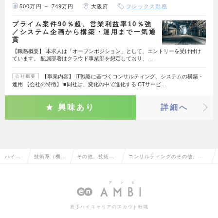
500万円 ～ 749万円
大阪府
フレックス勤務
プライム案件90％超、営業利益率10％強
／システム企画から構築・運用まで一気通
貫
【職務概要】 本求人は「オープンポジション」として、エントリーを受け付け
ています。 配属部署はクラウド事業部を想定しており、…
【事業内容】 IT戦略に基づくコンサルティング、システムの構築・
会社概要
運用 【会社の特徴】 ■同社は、変化の中で進化するICTサービ…
興味あり
詳細へ
ハイク
技術系（機
その他、技術系
コンサルティングのその他、技
ラス求
械・メカト
（機械・メカト
術系（機械・メカトロ・自動
人TOP
ロ・自動車）
ロ・自動車）
車）の転職・求人情報一覧
若手ハイキャリアのスカウト転職