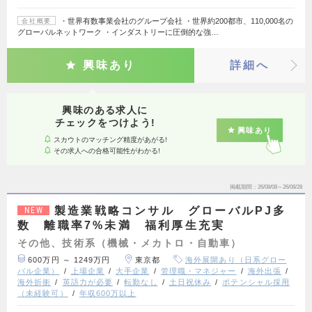
・世界有数事業会社のグループ会社 ・世界約200都市、110,000名の
会社概要
グローバルネットワーク ・インダストリーに圧倒的な強…
興味あり
詳細へ
興味のある求人に
チェックをつけよう!
興味あり
スカウトのマッチング精度があがる!
その求人への合格可能性がわかる!
掲載期間
26/08/08～26/08/28
製造業戦略コンサル グローバルPJ多
NEW
数 離職率7%未満 福利厚生充実
その他、技術系（機械・メカトロ・自動車）
600万円 ～ 1249万円
東京都
海外展開あり（日系グロー
バル企業）
上場企業
大手企業
管理職・マネジャー
海外出張
海外折衝
英語力が必要
転勤なし
土日祝休み
ポテンシャル採用
（未経験可）
年収600万以上