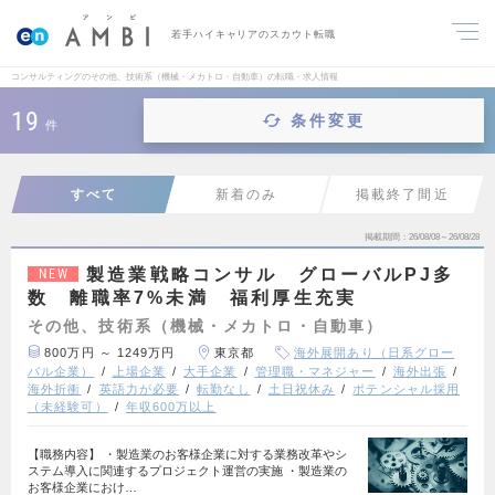
若手ハイキャリアのスカウト転職
コンサルティングのその他、技術系（機械・メカトロ・自動車）の転職・求人情報
19
条件変更
件
すべて
新着のみ
掲載終了間近
掲載期間
26/08/08～26/08/28
製造業戦略コンサル グローバルPJ多
NEW
数 離職率7%未満 福利厚生充実
その他、技術系（機械・メカトロ・自動車）
800万円 ～ 1249万円
東京都
海外展開あり（日系グロー
バル企業）
上場企業
大手企業
管理職・マネジャー
海外出張
海外折衝
英語力が必要
転勤なし
土日祝休み
ポテンシャル採用
（未経験可）
年収600万以上
【職務内容】 ・製造業のお客様企業に対する業務改革やシ
ステム導入に関連するプロジェクト運営の実施 ・製造業の
お客様企業におけ…