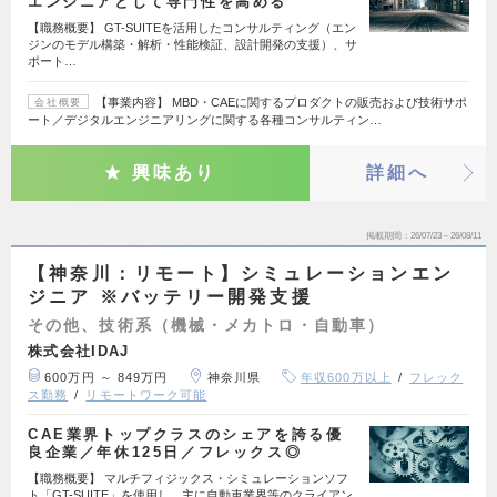
エンジニアとして専門性を高める
【職務概要】 GT-SUITEを活用したコンサルティング（エン
ジンのモデル構築・解析・性能検証、設計開発の支援）、サ
ポート…
【事業内容】 MBD・CAEに関するプロダクトの販売および技術サポ
会社概要
ート／デジタルエンジニアリングに関する各種コンサルティン…
興味あり
詳細へ
掲載期間
26/07/23～26/08/11
【神奈川：リモート】シミュレーションエン
ジニア ※バッテリー開発支援
その他、技術系（機械・メカトロ・自動車）
株式会社IDAJ
600万円 ～ 849万円
神奈川県
年収600万以上
フレック
ス勤務
リモートワーク可能
CAE業界トップクラスのシェアを誇る優
良企業／年休125日／フレックス◎
【職務概要】 マルチフィジックス・シミュレーションソフ
ト「GT-SUITE」を使用し、主に自動車業界等のクライアン