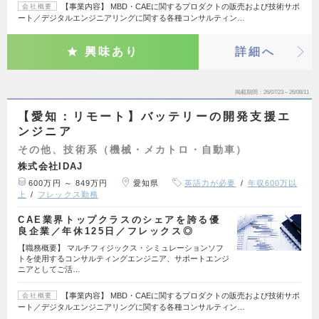
【事業内容】 MBD・CAEに関するプロダクトの販売および技術サポ
会社概要
ート／デジタルエンジニアリングに関する各種コンサルティン…
興味あり
詳細へ
掲載期間
26/07/23～26/08/11
【愛知：リモート】バッテリーの開発支援エ
ンジニア
その他、技術系（機械・メカトロ・自動車）
株式会社IDAJ
600万円 ～ 849万円
愛知県
英語力が必要
年収600万以
上
フレックス勤務
CAE業界トップクラスのシェアを誇る優
良企業／年休125日／フレックス◎
【職務概要】 マルチフィジックス・シミュレーションソフ
トを使用するコンサルティングエンジニア、サポートエンジ
ニアとしてご活…
【事業内容】 MBD・CAEに関するプロダクトの販売および技術サポ
会社概要
ート／デジタルエンジニアリングに関する各種コンサルティン…