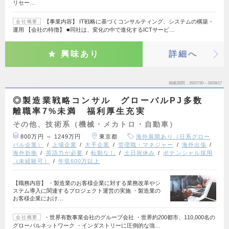
リセー…
【事業内容】 IT戦略に基づくコンサルティング、システムの構築・
会社概要
運用 【会社の特徴】 ■同社は、変化の中で進化するICTサービ…
興味あり
詳細へ
掲載期間
26/07/30～26/08/17
◎製造業戦略コンサル グローバルPJ多数
離職率7%未満 福利厚生充実
その他、技術系（機械・メカトロ・自動車）
800万円 ～ 1249万円
東京都
海外展開あり（日系グロー
バル企業）
上場企業
大手企業
管理職・マネジャー
海外出張
海外折衝
英語力が必要
転勤なし
土日祝休み
ポテンシャル採用
（未経験可）
年収600万以上
【職務内容】 ・製造業のお客様企業に対する業務改革やシ
ステム導入に関連するプロジェクト運営の実施 ・製造業の
お客様企業におけ…
・世界有数事業会社のグループ会社 ・世界約200都市、110,000名の
会社概要
グローバルネットワーク ・インダストリーに圧倒的な強…