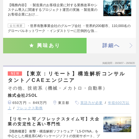
【職務内容】 ・製造業のお客様企業に対する業務改革やシ
ステム導入に関連するプロジェクト運営の実施 ・製造業の
お客様企業におけ…
・世界有数事業会社のグループ会社 ・世界約200都市、110,000名の
会社概要
グローバルネットワーク ・インダストリーに圧倒的な強…
興味あり
詳細へ
掲載期間
26/08/07～26/08/20
【東京：リモート】構造解析コンサル
NEW
タント／CAEエンジニア
その他、技術系（機械・メカトロ・自動車）
株式会社JSOL
650万円 ～ 849万円
東京都
英語力が必要
年収600万以
上
フレックス勤務
【リモート可／フレックスタイム可】大企
業の安定性と高い専門性
【職務概要】 衝撃・構造解析ソフトウェア「LS-DYNA」を
中心とした構造系CAEパッケージソフトの技術サポート、プ