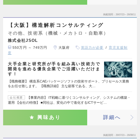
掲載期間
26/07/23～26/08/11
【大阪】構造解析コンサルティング
その他、技術系（機械・メカトロ・自動車）
株式会社JSOL
550万円 ～ 749万円
大阪府
英語力が必要
育児支援制
度
大手企業と研究所が手を組み高い技術力で
開発を進める優良企業でご活躍いただけま
す！
【職務概要】 構造系CAEパッケージソフトの技術サポート、プリセールス業務
をお任せ致します。 【職務詳細】 主な顧客である、大…
【事業内容】 IT戦略に基づくコンサルティング、システムの構築・
会社概要
運用 【会社の特徴】 ■同社は、変化の中で進化するICTサービ…
興味あり
詳細へ
掲載期間
26/07/23～26/08/11