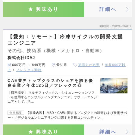
興味あり
詳細へ
掲載期間
26/07/23～26/08/11
【愛知：リモート】冷凍サイクルの開発支援
エンジニア
その他、技術系（機械・メカトロ・自動車）
株式会社IDAJ
600万円 ～ 849万円
愛知県
英語力が必要
年収600万以
上
フレックス勤務
CAE業界トップクラスのシェアを誇る優
良企業／年休125日／フレックス◎
【職務概要】 マルチフィジックス・シミュレーションソフ
トを使用するコンサルティングエンジニア、サポートエンジ
ニアとしてご活…
【事業内容】 MBD・CAEに関するプロダクトの販売および技術サポ
会社概要
ート／デジタルエンジニアリングに関する各種コンサルティン…
興味あり
詳細へ