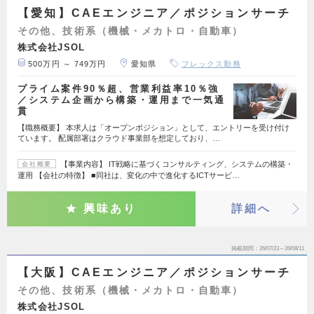
【愛知】CAEエンジニア／ポジションサーチ
その他、技術系（機械・メカトロ・自動車）
株式会社JSOL
500万円 ～ 749万円
愛知県
フレックス勤務
プライム案件90％超、営業利益率10％強
／システム企画から構築・運用まで一気通
貫
【職務概要】 本求人は「オープンポジション」として、エントリーを受け付け
ています。 配属部署はクラウド事業部を想定しており、…
【事業内容】 IT戦略に基づくコンサルティング、システムの構築・
会社概要
運用 【会社の特徴】 ■同社は、変化の中で進化するICTサービ…
興味あり
詳細へ
掲載期間
26/07/23～26/08/11
【大阪】CAEエンジニア／ポジションサーチ
その他、技術系（機械・メカトロ・自動車）
株式会社JSOL