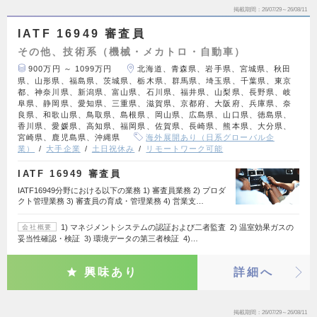
掲載期間
26/07/29～26/08/11
IATF 16949 審査員
その他、技術系（機械・メカトロ・自動車）
900万円 ～ 1099万円
北海道、青森県、岩手県、宮城県、秋田
県、山形県、福島県、茨城県、栃木県、群馬県、埼玉県、千葉県、東京
都、神奈川県、新潟県、富山県、石川県、福井県、山梨県、長野県、岐
阜県、静岡県、愛知県、三重県、滋賀県、京都府、大阪府、兵庫県、奈
良県、和歌山県、鳥取県、島根県、岡山県、広島県、山口県、徳島県、
香川県、愛媛県、高知県、福岡県、佐賀県、長崎県、熊本県、大分県、
宮崎県、鹿児島県、沖縄県
海外展開あり（日系グローバル企
業）
大手企業
土日祝休み
リモートワーク可能
IATF 16949 審査員
IATF16949分野における以下の業務 1) 審査員業務 2) プロダ
クト管理業務 3) 審査員の育成・管理業務 4) 営業支…
1) マネジメントシステムの認証および二者監査 2) 温室効果ガスの
会社概要
妥当性確認・検証 3) 環境データの第三者検証 4)…
興味あり
詳細へ
掲載期間
26/07/29～26/08/11