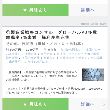
興味あり
詳細へ
掲載期間
26/07/30～26/08/17
◎製造業戦略コンサル グローバルPJ多数
離職率7%未満 福利厚生充実
その他、技術系（機械・メカトロ・自動車）
600万円 ～ 1249万円
東京都
海外展開あり（日系グロー
バル企業）
上場企業
大手企業
管理職・マネジャー
海外出張
海外折衝
英語力が必要
転勤なし
土日祝休み
ポテンシャル採用
（未経験可）
年収600万以上
【職務内容】 ・製造業のお客様企業に対する業務改革やシ
ステム導入に関連するプロジェクト運営の実施 ・製造業の
お客様企業におけ…
・世界有数事業会社のグループ会社 ・世界約200都市、110,000名の
会社概要
グローバルネットワーク ・インダストリーに圧倒的な強…
興味あり
詳細へ