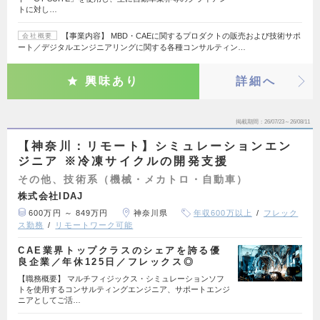
トに対し…
【事業内容】 MBD・CAEに関するプロダクトの販売および技術サポ
会社概要
ート／デジタルエンジニアリングに関する各種コンサルティン…
興味あり
詳細へ
掲載期間
26/07/23～26/08/11
【神奈川：リモート】シミュレーションエン
ジニア ※冷凍サイクルの開発支援
その他、技術系（機械・メカトロ・自動車）
株式会社IDAJ
600万円 ～ 849万円
神奈川県
年収600万以上
フレック
ス勤務
リモートワーク可能
CAE業界トップクラスのシェアを誇る優
良企業／年休125日／フレックス◎
【職務概要】 マルチフィジックス・シミュレーションソフ
トを使用するコンサルティングエンジニア、サポートエンジ
ニアとしてご活…