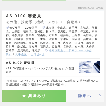
掲載期間
26/07/29～26/08/11
AS 9100 審査員
その他、技術系（機械・メカトロ・自動車）
900万円 ～ 1099万円
北海道、青森県、岩手県、宮城県、秋田
県、山形県、福島県、茨城県、栃木県、群馬県、埼玉県、千葉県、東京
都、神奈川県、新潟県、富山県、石川県、福井県、山梨県、長野県、岐
阜県、静岡県、愛知県、三重県、滋賀県、京都府、大阪府、兵庫県、奈
良県、和歌山県、鳥取県、島根県、岡山県、広島県、山口県、徳島県、
香川県、愛媛県、高知県、福岡県、佐賀県、長崎県、熊本県、大分県、
宮崎県、鹿児島県、沖縄県
海外展開あり（日系グローバル企
業）
大手企業
土日祝休み
AS 9100 審査員
AS 9100 審査員 マネジメントシステム規格にもとづく認証
審査
1) マネジメントシステムの認証および二者監査 2) 温室効果ガスの
会社概要
妥当性確認・検証 3) 環境データの第三者検証 4)…
興味あり
詳細へ