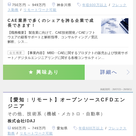
750万円 ～ 949万円
神奈川県
年収600万以上
フレック
ス勤務
リモートワーク可能
CAE業界で多くのシェアを誇る企業で成
長できます！
【職務概要】 製造業に向けて、CAE技術開発／CAEソフト
ウエアの顧客サポートと解析指導、コンサルティング／受託
解析、シス…
【事業内容】 MBD・CAEに関するプロダクトの販売および技術サポ
会社概要
ート／デジタルエンジニアリングに関する各種コンサルティン…
興味あり
詳細へ
掲載期間
26/07/23～26/08/11
【愛知：リモート】オープンソースCFDエン
ジニア
その他、技術系（機械・メカトロ・自動車）
株式会社IDAJ
650万円 ～ 749万円
愛知県
年収600万以上
フレックス
勤務
リモートワーク可能