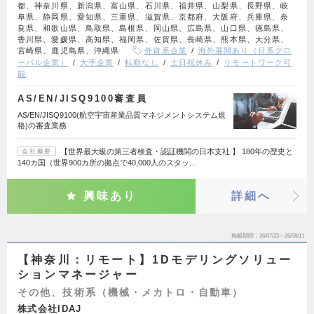
都、神奈川県、新潟県、富山県、石川県、福井県、山梨県、長野県、岐
阜県、静岡県、愛知県、三重県、滋賀県、京都府、大阪府、兵庫県、奈
良県、和歌山県、鳥取県、島根県、岡山県、広島県、山口県、徳島県、
香川県、愛媛県、高知県、福岡県、佐賀県、長崎県、熊本県、大分県、
宮崎県、鹿児島県、沖縄県
外資系企業
海外展開あり（日系グロ
ーバル企業）
大手企業
転勤なし
土日祝休み
リモートワーク可
能
AS/EN/JISQ9100審査員
AS/EN/JISQ9100(航空宇宙産業品質マネジメントシステム規
格)の審査業務
【世界最大級の第三者検査・認証機関の日本支社 】 180年の歴史と
会社概要
140カ国（世界900カ所の拠点で40,000人のスタッ…
興味あり
詳細へ
掲載期間
26/07/23～26/08/11
【神奈川：リモート】1Dモデリングソリュー
ションマネージャー
その他、技術系（機械・メカトロ・自動車）
株式会社IDAJ