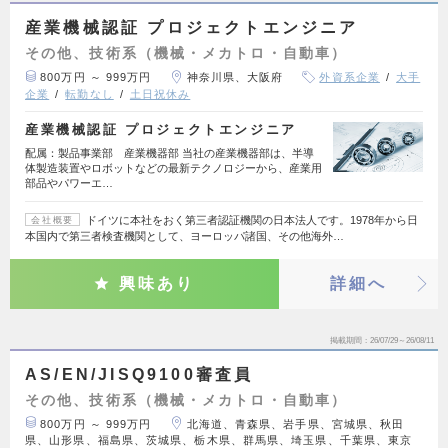
産業機械認証 プロジェクトエンジニア
その他、技術系（機械・メカトロ・自動車）
800万円 ～ 999万円
神奈川県、大阪府
外資系企業
大手
企業
転勤なし
土日祝休み
産業機械認証 プロジェクトエンジニア
配属：製品事業部 産業機器部 当社の産業機器部は、半導
体製造装置やロボットなどの最新テクノロジーから、産業用
部品やパワーエ…
ドイツに本社をおく第三者認証機関の日本法人です。1978年から日
会社概要
本国内で第三者検査機関として、ヨーロッパ諸国、その他海外…
興味あり
詳細へ
掲載期間
26/07/29～26/08/11
AS/EN/JISQ9100審査員
その他、技術系（機械・メカトロ・自動車）
800万円 ～ 999万円
北海道、青森県、岩手県、宮城県、秋田
県、山形県、福島県、茨城県、栃木県、群馬県、埼玉県、千葉県、東京