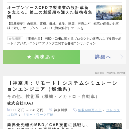
オープンソースCFDで製造業の設計革新
を支える。第二の創業期を迎えた技術者集
団
【職務概要】 自動車、電機、機械、化学、建築、医療など、幅広い産業のお客
様に対し、オープンソースCFD（流体解析）ツールを…
【事業内容】 MBD・CAEに関するプロダクトの販売および技術サポ
会社概要
ート／デジタルエンジニアリングに関する各種コンサルティン…
興味あり
詳細へ
掲載期間
26/07/23～26/08/11
【神奈川：リモート】システムシミュレーシ
ョンエンジニア（燃焼系）
その他、技術系（機械・メカトロ・自動車）
株式会社IDAJ
600万円 ～ 849万円
神奈川県
年収600万以上
フレック
ス勤務
リモートワーク可能
業界最先端のMBD／CAE技術に挑戦し、