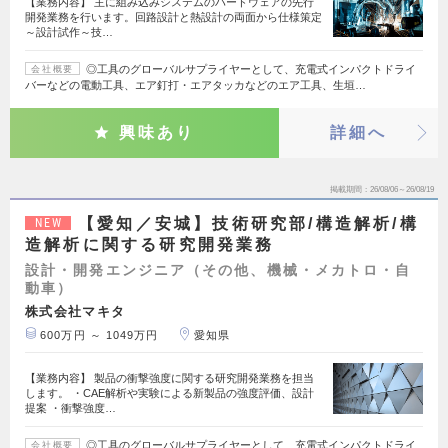
【業務内容】 主に組み込みシステムのハードウェアの先行
開発業務を行います。回路設計と熱設計の両面から仕様策定
～設計試作～技…
◎工具のグローバルサプライヤーとして、充電式インパクトドライ
会社概要
バーなどの電動工具、エア釘打・エアタッカなどのエア工具、生垣…
興味あり
詳細へ
掲載期間
26/08/06～26/08/19
【愛知／安城】技術研究部/構造解析/構
NEW
造解析に関する研究開発業務
設計・開発エンジニア（その他、機械・メカトロ・自
動車）
株式会社マキタ
600万円 ～ 1049万円
愛知県
【業務内容】 製品の衝撃強度に関する研究開発業務を担当
します。 ・CAE解析や実験による新製品の強度評価、設計
提案 ・衝撃強度…
◎工具のグローバルサプライヤーとして、充電式インパクトドライ
会社概要