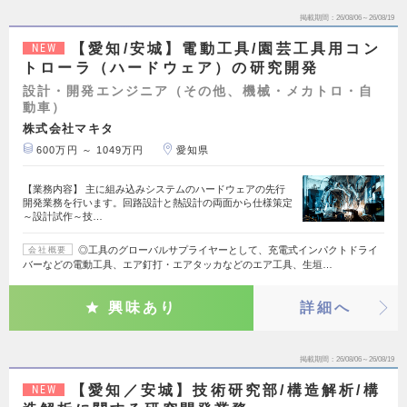
掲載期間
26/08/06～26/08/19
【愛知/安城】電動工具/園芸工具用コン
NEW
トローラ（ハードウェア）の研究開発
設計・開発エンジニア（その他、機械・メカトロ・自
動車）
株式会社マキタ
600万円 ～ 1049万円
愛知県
【業務内容】 主に組み込みシステムのハードウェアの先行
開発業務を行います。回路設計と熱設計の両面から仕様策定
～設計試作～技…
◎工具のグローバルサプライヤーとして、充電式インパクトドライ
会社概要
バーなどの電動工具、エア釘打・エアタッカなどのエア工具、生垣…
興味あり
詳細へ
掲載期間
26/08/06～26/08/19
【愛知／安城】技術研究部/構造解析/構
NEW