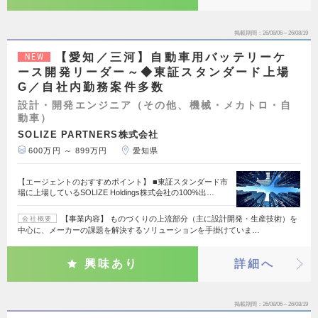
掲載期間
26/08/06～26/08/19
【愛知／三河】自動車用バッテリーケ
NEW
ース開発リーダー～◆東証スタンダード上場
G／自社内勤務案件多数
設計・開発エンジニア（その他、機械・メカトロ・自
動車）
SOLIZE PARTNERS株式会社
600万円 ～ 899万円
愛知県
【エージェントのおすすめポイント】 ■東証スタンダード市
場に上場しているSOLIZE Holdings株式会社の100%出…
【事業内容】 ものづくりの上流部分（主に設計開発・生産技術）を
会社概要
中心に、メーカーの課題を解決するソリューションを手掛けていま…
興味あり
詳細へ
掲載期間
26/08/06～26/08/19