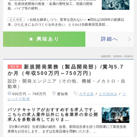
発、生産技術開発の推進 ・金属の塑性加工、溶接の開発
板、パイプ等の材料…
～伝統を継承しつつ、変革を恐れない～ ■同社は1928年の創業以
会社概要
来、ひたむきにものづくりを向き合い、とりわけ自動車排気系部…
興味あり
詳細へ
掲載期間
26/08/06～26/08/19
新規開発業務（製品開発部）/賞与5.7
NEW
か月（年収500万円～750万円）
設計・開発エンジニア（その他、機械・メカトロ・自
動車）
500万円 ～ 799万円
愛知県
大手企業
土日祝休み
フ
レックス勤務
パソナキャリアがおすすめする求人です。
こちらの求人案件以外にも各業界の非公開
求人を多数保有しておりま…
【仕事の内容】 生産活動の維持、改善、新部品生産を担う同部署にて製造技術
業務をお任せします。 まずは生産設備を理解いただき、…