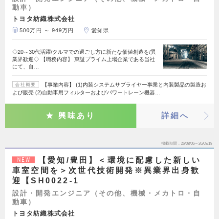
動車）
トヨタ紡織株式会社
500万円 ～ 949万円
愛知県
◇20～30代活躍/クルマでの過ごし方に新たな価値創造を/異
業界歓迎◇ 【職務内容】 東証プライム上場企業である当社
にて、自…
【事業内容】 (1)内装システムサプライヤー事業と内装製品の製造お
会社概要
よび販売 (2)自動車用フィルターおよびパワートレーン機器…
興味あり
詳細へ
掲載期間
26/08/06～26/08/19
【愛知/豊田】＜環境に配慮した新しい
NEW
車室空間を＞次世代技術開発※異業界出身歓
迎【SH0022-1
設計・開発エンジニア（その他、機械・メカトロ・自
動車）
トヨタ紡織株式会社