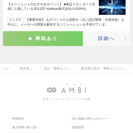
【エージェントのおすすめポイント】 ■東証スタンダード市
場に上場しているSOLIZE Holdings株式会社の100%出…
【事業内容】 ものづくりの上流部分（主に設計開発・生産技術）を
会社概要
中心に、メーカーの課題を解決するソリューションを手掛けていま…
興味あり
詳細へ
ハイク
技術系（機
設計・開発エンジニ
愛知県の設計・開発エンジニア
ラス求
械・メカト
ア（その他、機械・
（その他、機械・メカトロ・自
人TOP
ロ・自動
メカトロ・自動車）
動車）の転職・求人情報一覧
車）
若手ハイキャリアのスカウト転職
利用規約
求人情報に関するポリシー
個人情報の取り扱い
推奨環境