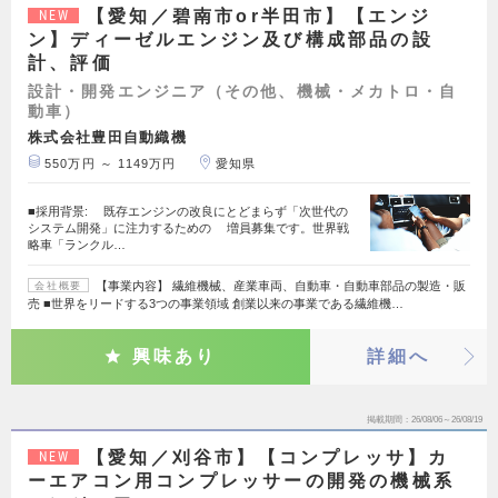
【愛知／碧南市or半田市】【エンジ
NEW
ン】ディーゼルエンジン及び構成部品の設
計、評価
設計・開発エンジニア（その他、機械・メカトロ・自
動車）
株式会社豊田自動織機
550万円 ～ 1149万円
愛知県
■採用背景: 既存エンジンの改良にとどまらず「次世代の
システム開発」に注力するための 増員募集です。世界戦
略車「ランクル…
【事業内容】 繊維機械、産業車両、自動車・自動車部品の製造・販
会社概要
売 ■世界をリードする3つの事業領域 創業以来の事業である繊維機…
興味あり
詳細へ
掲載期間
26/08/06～26/08/19
【愛知／刈谷市】【コンプレッサ】カ
NEW
ーエアコン用コンプレッサーの開発の機械系