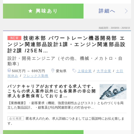
興味あり
詳細へ
掲載期間
26/08/06～26/08/19
技術本部 パワートレーン機器開発部 エ
NEW
ンジン関連部品設計1課・エンジン関連部品設
計2課 /25EN…
設計・開発エンジニア（その他、機械・メカトロ・自
動車）
500万円 ～ 699万円
愛知県
上場企業
大手企業
土日
祝休み
フレックス勤務
パソナキャリアがおすすめする求人です。
こちらの求人案件以外にも各業界の非公開
求人を多数保有しておりま…
【業務概要】 ・顧客要求（機能、強度信頼性およびコスト）とものづくりを両
立した製品設計。 ・顧客及び社内関連部署との打合せや…
匿名求人のため、求人詳細につきましてはご面談時にお伝え致しま
会社概要
す。