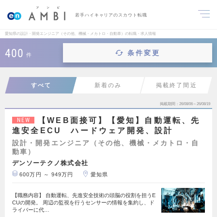
若手ハイキャリアのスカウト転職
愛知県の設計・開発エンジニア（その他、機械・メカトロ・自動車）の転職・求人情報
400
条件変更
件
すべて
新着のみ
掲載終了間近
掲載期間
26/08/06～26/08/19
【WEB面接可】【愛知】自動運転、先
NEW
進安全ECU ハードウェア開発、設計
設計・開発エンジニア（その他、機械・メカトロ・自
動車）
デンソーテクノ株式会社
600万円 ～ 949万円
愛知県
【職務内容】 自動運転、先進安全技術の頭脳の役割を担うE
CUの開発。 周辺の監視を行うセンサーの情報を集約し、ド
ライバーに代…