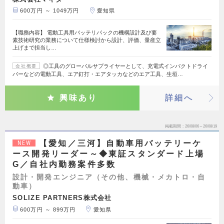
600万円 ～ 1049万円
愛知県
【職務内容】 電動工具用バッテリパックの機構設計及び要
素技術研究の業務について仕様検討から設計、評価、量産立
上げまで担当し…
◎工具のグローバルサプライヤーとして、充電式インパクトドライ
会社概要
バーなどの電動工具、エア釘打・エアタッカなどのエア工具、生垣…
興味あり
詳細へ
掲載期間
26/08/06～26/08/19
【愛知／三河】自動車用バッテリーケ
NEW
ース開発リーダー～◆東証スタンダード上場
G／自社内勤務案件多数
設計・開発エンジニア（その他、機械・メカトロ・自
動車）
SOLIZE PARTNERS株式会社
600万円 ～ 899万円
愛知県