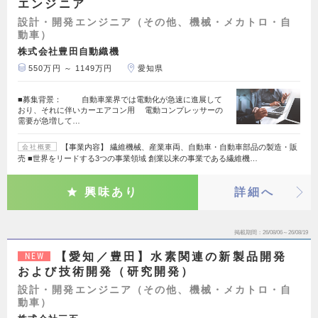
エンジニア
設計・開発エンジニア（その他、機械・メカトロ・自
動車）
株式会社豊田自動織機
550万円 ～ 1149万円
愛知県
■募集背景： 自動車業界では電動化が急速に進展して
おり、それに伴いカーエアコン用 電動コンプレッサーの
需要が急増して…
【事業内容】 繊維機械、産業車両、自動車・自動車部品の製造・販
会社概要
売 ■世界をリードする3つの事業領域 創業以来の事業である繊維機…
興味あり
詳細へ
掲載期間
26/08/06～26/08/19
【愛知／豊田】水素関連の新製品開発
NEW
および技術開発（研究開発）
設計・開発エンジニア（その他、機械・メカトロ・自
動車）