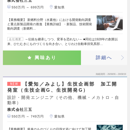
株式会社三五
550万円 ～ 699万円
愛知県
【業務概要】 新燃料分野（水素他）における開発動向調査
と重点新製品開発の推進 【業務詳細】 ・新製品、技術開発
動向調査（新燃料…
～伝統を継承しつつ、変革を恐れない～ ■同社は1928年の創業以
会社概要
来、ひたむきにものづくりを向き合い、とりわけ自動車排気系部…
興味あり
詳細へ
掲載期間
26/08/06～26/08/19
【愛知／みよし】生技企画部 加工開
NEW
発室（生技企画G、生技開発G）
設計・開発エンジニア（その他、機械・メカトロ・自
動車）
株式会社三五
550万円 ～ 749万円
愛知県
【業務概要】 将来のものづくりの目指す姿に向けて加工開