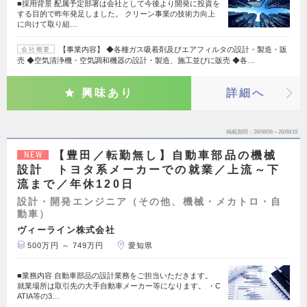
■採用背景 配属予定部署は会社として今後より開発に投資を
する目的で昨年発足しました。 クリーン事業の技術力向上
に向けて取り組…
【事業内容】 ◆各種ガス吸着剤及びエアフィルタの設計・製造・販
会社概要
売 ◆空気清浄機・空気調和機器の設計・製造、施工並びに販売 ◆各…
興味あり
詳細へ
掲載期間
26/08/06～26/08/19
【豊田／転勤無し】自動車部品の機械
NEW
設計 トヨタ系メーカーでの就業／上流～下
流まで／年休120日
設計・開発エンジニア（その他、機械・メカトロ・自
動車）
ヴィーライン株式会社
500万円 ～ 749万円
愛知県
■業務内容 自動車部品の設計業務をご担当いただきます。
就業場所は取引先の大手自動車メーカー等になります。 ・C
ATIA等の3…