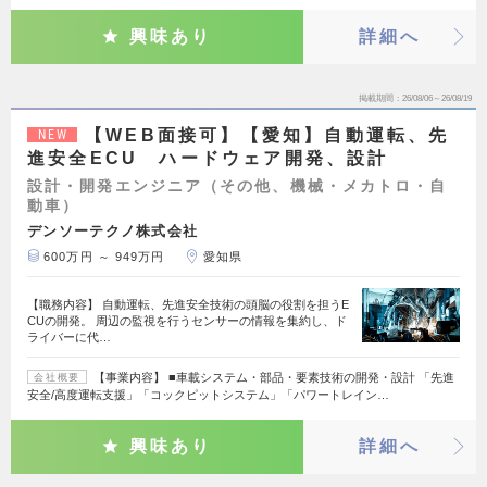
興味あり
詳細へ
掲載期間
26/08/06～26/08/19
【WEB面接可】【愛知】自動運転、先
NEW
進安全ECU ハードウェア開発、設計
設計・開発エンジニア（その他、機械・メカトロ・自
動車）
デンソーテクノ株式会社
600万円 ～ 949万円
愛知県
【職務内容】 自動運転、先進安全技術の頭脳の役割を担うE
CUの開発。 周辺の監視を行うセンサーの情報を集約し、ド
ライバーに代…
【事業内容】 ■車載システム・部品・要素技術の開発・設計 「先進
会社概要
安全/高度運転支援」「コックピットシステム」「パワートレイン…
興味あり
詳細へ