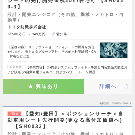
シートの先行開発※残25h/在宅可 【SH002
0-3】
設計・開発エンジニア（その他、機械・メカトロ・自
動車）
トヨタ紡織株式会社
500万円 ～ 949万円
愛知県
【業務内容】 リラックス＆セーフティシートの開発をお任
せします。 ※トヨタグループ各社、その他当社実験部・CA
E解析などと連…
【事業内容】 (1)内装システムサプライヤー事業と内装製品の製造お
会社概要
よび販売 (2)自動車用フィルターおよびパワートレーン機器…
興味あり
詳細へ
掲載期間
26/08/06～26/08/19
【愛知/豊田】＜ポジションサーチ＞自
NEW
動車用シート先行開発(更なる高付加価値へ)
【SH0032】
設計・開発エンジニア（その他、機械・メカトロ・自