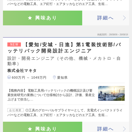
バーなどの電動工具、エア釘打・エアタッカなどのエア工具、生垣…
興味あり
詳細へ
掲載期間
26/08/06～26/08/19
【愛知/安城・日進】第1電装技術部/バ
NEW
ッテリパック開発設計エンジニア
設計・開発エンジニア（その他、機械・メカトロ・自
動車）
株式会社マキタ
600万円 ～ 1049万円
愛知県
【職務内容】 電動工具用バッテリパックの機構設計及び要
素技術研究の業務について仕様検討から設計、評価、量産立
上げまで担当し…
◎工具のグローバルサプライヤーとして、充電式インパクトドライ
会社概要
バーなどの電動工具、エア釘打・エアタッカなどのエア工具、生垣…
興味あり
詳細へ