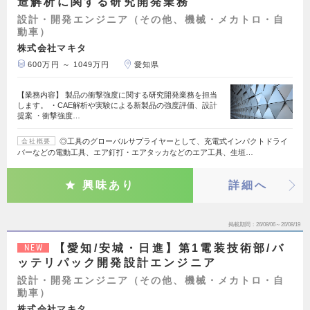
造解析に関する研究開発業務
設計・開発エンジニア（その他、機械・メカトロ・自
動車）
株式会社マキタ
600万円 ～ 1049万円
愛知県
【業務内容】 製品の衝撃強度に関する研究開発業務を担当
します。 ・CAE解析や実験による新製品の強度評価、設計
提案 ・衝撃強度…
◎工具のグローバルサプライヤーとして、充電式インパクトドライ
会社概要
バーなどの電動工具、エア釘打・エアタッカなどのエア工具、生垣…
興味あり
詳細へ
掲載期間
26/08/06～26/08/19
【愛知/安城・日進】第1電装技術部/バ
NEW
ッテリパック開発設計エンジニア
設計・開発エンジニア（その他、機械・メカトロ・自
動車）
株式会社マキタ