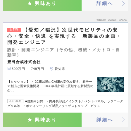
興味あり
詳細へ
掲載期間
26/08/06～26/08/19
【愛知／稲沢】次世代モビリティの安
NEW
心・安全・快適 を実現する 新製品の企画・
開発エンジニア
設計・開発エンジニア（その他、機械・メカトロ・自
動車）
豊田合成株式会社
500万円 ～ 749万円
愛知県
【ミッション】 ・ 2035以降のCASEの変化を捉え、新テー
マ創出と要素技術開発 ・ 2030事業計画に貢献する新製品の
企…
■自動車分野 ・内外装部品／インストルメントパネル、ラジエータ
会社概要
グリル等 ・ボディシーリング製品／ウェザストリップ、ガラス…
興味あり
詳細へ