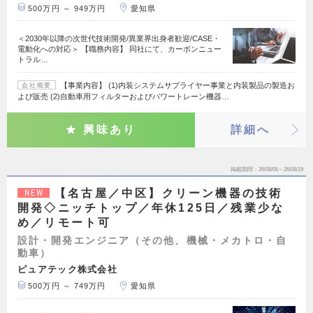
500万円 ～ 949万円
愛知県
＜2030年以降の次世代技術開発/異業界出身者歓迎/CASE・
電動化への対応＞ 【職務内容】 同社にて、カーボンニュー
トラル…
【事業内容】 (1)内装システムサプライヤー事業と内装製品の製造お
会社概要
よび販売 (2)自動車用フィルターおよびパワートレーン機器…
興味あり
詳細へ
掲載期間
26/08/06～26/08/19
【名古屋／中区】クリーン機器の技術
NEW
開発◇ニッチトップ／年休125日／残業少な
め／リモート可
設計・開発エンジニア（その他、機械・メカトロ・自
動車）
ピュアテック株式会社
500万円 ～ 749万円
愛知県