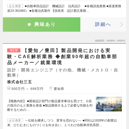
■自動車部品設計 機械設計 治具設計 ■各種請負業務 ■派遣業務
会社概要
派23-301983） ■各種治具製作 【技術系 設計委託業務…
興味あり
詳細へ
掲載期間
26/08/06～26/08/19
【愛知／豊田】製品開発における実
NEW
験・CAE解析業務 ◆創業90年超の自動車部
品メーカー／就業環境
設計・開発エンジニア（その他、機械・メカトロ・自
動車）
株式会社三五
500万円 ～ 699万円
愛知県
【職務内容】 ■開発設計部門の製品要求事項を受けて、G長
の指示のもと業務を推進 ■製品開発する上で必要な性能を判
断するための…
～伝統を継承しつつ、変革を恐れない～ ■同社は1928年の創業以
会社概要
来、ひたむきにものづくりを向き合い、とりわけ自動車排気系部…