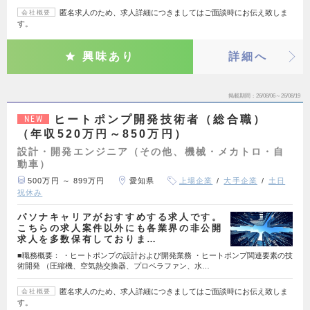
匿名求人のため、求人詳細につきましてはご面談時にお伝え致しま
会社概要
す。
興味あり
詳細へ
掲載期間
26/08/06～26/08/19
ヒートポンプ開発技術者（総合職）
NEW
（年収520万円～850万円）
設計・開発エンジニア（その他、機械・メカトロ・自
動車）
500万円 ～ 899万円
愛知県
上場企業
大手企業
土日
祝休み
パソナキャリアがおすすめする求人です。
こちらの求人案件以外にも各業界の非公開
求人を多数保有しておりま…
■職務概要： ・ヒートポンプの設計および開発業務 ・ヒートポンプ関連要素の技
術開発 （圧縮機、空気熱交換器、プロベラファン、水…
匿名求人のため、求人詳細につきましてはご面談時にお伝え致しま
会社概要
す。