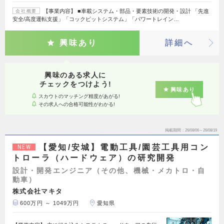
【事業内容】 ■車載システム・部品・要素技術の開発・設計 「先進
会社概要
安全/高度運転支援」「コックピットシステム」「パワートレイン…
興味あり
詳細へ
興味のある求人に
チェックをつけよう!
興味あり
スカウトのマッチング精度があがる!
その求人への合格可能性がわかる!
掲載期間
26/08/06～26/08/19
【愛知/安城】電動工具/園芸工具用コン
NEW
トローラ（ハードウェア）の研究開発
設計・開発エンジニア（その他、機械・メカトロ・自
動車）
株式会社マキタ
600万円 ～ 1049万円
愛知県