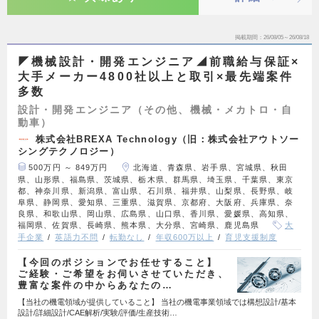
掲載期間
26/08/05～26/08/18
◤機械設計・開発エンジニア◢前職給与保証×
大手メーカー4800社以上と取引×最先端案件
多数
設計・開発エンジニア（その他、機械・メカトロ・自
動車）
株式会社BREXA Technology（旧：株式会社アウトソー
シングテクノロジー）
500万円 ～ 849万円
北海道、青森県、岩手県、宮城県、秋田
県、山形県、福島県、茨城県、栃木県、群馬県、埼玉県、千葉県、東京
都、神奈川県、新潟県、富山県、石川県、福井県、山梨県、長野県、岐
阜県、静岡県、愛知県、三重県、滋賀県、京都府、大阪府、兵庫県、奈
良県、和歌山県、岡山県、広島県、山口県、香川県、愛媛県、高知県、
福岡県、佐賀県、長崎県、熊本県、大分県、宮崎県、鹿児島県
大
手企業
英語力不問
転勤なし
年収600万以上
育児支援制度
【今回のポジションでお任せすること】
ご経験・ご希望をお伺いさせていただき、
豊富な案件の中からあなたの…
【当社の機電領域が提供していること】 当社の機電事業領域では構想設計/基本
設計/詳細設計/CAE解析/実験/評価/生産技術…