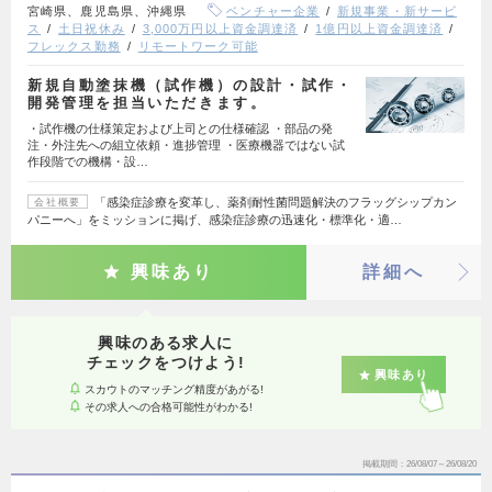
宮崎県、鹿児島県、沖縄県
ベンチャー企業
新規事業・新サービ
ス
土日祝休み
3,000万円以上資金調達済
1億円以上資金調達済
フレックス勤務
リモートワーク可能
新規自動塗抹機（試作機）の設計・試作・
開発管理を担当いただきます。
・試作機の仕様策定および上司との仕様確認 ・部品の発
注・外注先への組立依頼・進捗管理 ・医療機器ではない試
作段階での機構・設…
「感染症診療を変革し、薬剤耐性菌問題解決のフラッグシップカン
会社概要
パニーへ」をミッションに掲げ、感染症診療の迅速化・標準化・適…
興味あり
詳細へ
興味のある求人に
チェックをつけよう!
興味あり
スカウトのマッチング精度があがる!
その求人への合格可能性がわかる!
掲載期間
26/08/07～26/08/20