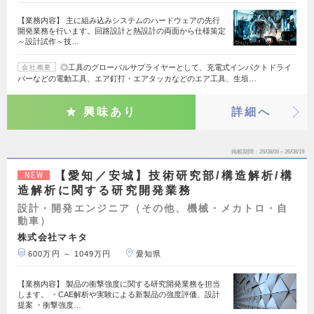
【業務内容】 主に組み込みシステムのハードウェアの先行
開発業務を行います。回路設計と熱設計の両面から仕様策定
～設計試作～技…
◎工具のグローバルサプライヤーとして、充電式インパクトドライ
会社概要
バーなどの電動工具、エア釘打・エアタッカなどのエア工具、生垣…
興味あり
詳細へ
掲載期間
26/08/06～26/08/19
【愛知／安城】技術研究部/構造解析/構
NEW
造解析に関する研究開発業務
設計・開発エンジニア（その他、機械・メカトロ・自
動車）
株式会社マキタ
600万円 ～ 1049万円
愛知県
【業務内容】 製品の衝撃強度に関する研究開発業務を担当
します。 ・CAE解析や実験による新製品の強度評価、設計
提案 ・衝撃強度…