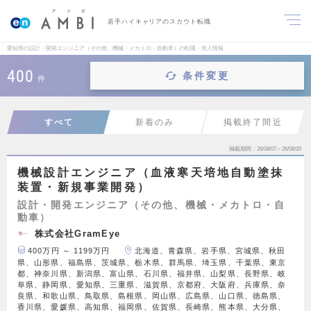
若手ハイキャリアのスカウト転職
愛知県の設計・開発エンジニア（その他、機械・メカトロ・自動車）の転職・求人情報
400
条件変更
件
すべて
新着のみ
掲載終了間近
掲載期間
26/08/07～26/08/20
機械設計エンジニア（血液寒天培地自動塗抹
装置・新規事業開発）
設計・開発エンジニア（その他、機械・メカトロ・自
動車）
株式会社GramEye
400万円 ～ 1199万円
北海道、青森県、岩手県、宮城県、秋田
県、山形県、福島県、茨城県、栃木県、群馬県、埼玉県、千葉県、東京
都、神奈川県、新潟県、富山県、石川県、福井県、山梨県、長野県、岐
阜県、静岡県、愛知県、三重県、滋賀県、京都府、大阪府、兵庫県、奈
良県、和歌山県、鳥取県、島根県、岡山県、広島県、山口県、徳島県、
香川県、愛媛県、高知県、福岡県、佐賀県、長崎県、熊本県、大分県、