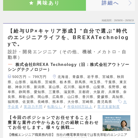
興味あり
詳細へ
掲載期間
26/08/06～26/08/19
【給与UP×キャリア形成】“自分で選ぶ”時代
のエンジニアライフを、BREXATechnolog
yで。
設計・開発エンジニア（その他、機械・メカトロ・自
動車）
株式会社BREXA Technology（旧：株式会社アウトソー
シングテクノロジー）
500万円 ～ 799万円
北海道、青森県、岩手県、宮城県、秋田
県、山形県、福島県、茨城県、栃木県、群馬県、埼玉県、千葉県、東京
都、神奈川県、新潟県、富山県、石川県、福井県、山梨県、長野県、岐
阜県、静岡県、愛知県、三重県、滋賀県、京都府、大阪府、兵庫県、奈
良県、和歌山県、岡山県、広島県、山口県、香川県、愛媛県、高知県、
福岡県、佐賀県、長崎県、熊本県、大分県、宮崎県、鹿児島県
大
手企業
英語力不問
転勤なし
年収600万以上
育児支援制度
【今回のポジションでお任せすること】
豊富な案件の中からあなたの経験に合わせ
てお任せします。様々な挑戦…
【機械エンジニア職業務内容】 当社の機電事業領域では客先常駐のエンジニア