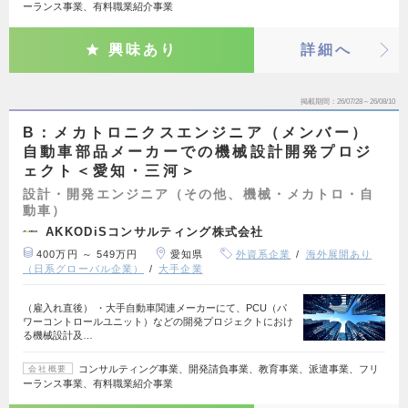
ーランス事業、有料職業紹介事業
興味あり
詳細へ
掲載期間
26/07/28～26/08/10
B：メカトロニクスエンジニア（メンバー）
自動車部品メーカーでの機械設計開発プロジ
ェクト＜愛知・三河＞
設計・開発エンジニア（その他、機械・メカトロ・自
動車）
AKKODiSコンサルティング株式会社
400万円 ～ 549万円
愛知県
外資系企業
海外展開あり
（日系グローバル企業）
大手企業
（雇入れ直後） ・大手自動車関連メーカーにて、PCU（パ
ワーコントロールユニット）などの開発プロジェクトにおけ
る機械設計及…
コンサルティング事業、開発請負事業、教育事業、派遣事業、フリ
会社概要
ーランス事業、有料職業紹介事業