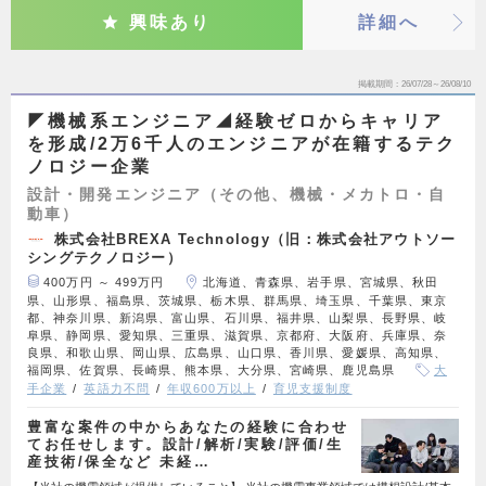
興味あり
詳細へ
掲載期間
26/07/28～26/08/10
◤機械系エンジニア◢経験ゼロからキャリア
を形成/2万6千人のエンジニアが在籍するテク
ノロジー企業
設計・開発エンジニア（その他、機械・メカトロ・自
動車）
株式会社BREXA Technology（旧：株式会社アウトソー
シングテクノロジー）
400万円 ～ 499万円
北海道、青森県、岩手県、宮城県、秋田
県、山形県、福島県、茨城県、栃木県、群馬県、埼玉県、千葉県、東京
都、神奈川県、新潟県、富山県、石川県、福井県、山梨県、長野県、岐
阜県、静岡県、愛知県、三重県、滋賀県、京都府、大阪府、兵庫県、奈
良県、和歌山県、岡山県、広島県、山口県、香川県、愛媛県、高知県、
福岡県、佐賀県、長崎県、熊本県、大分県、宮崎県、鹿児島県
大
手企業
英語力不問
年収600万以上
育児支援制度
豊富な案件の中からあなたの経験に合わせ
てお任せします。設計/解析/実験/評価/生
産技術/保全など 未経…