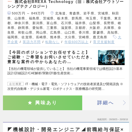
株式会社BREXA Technology（旧：株式会社アウトソー
シングテクノロジー）
500万円 ～ 849万円
北海道、青森県、岩手県、宮城県、秋田
県、山形県、福島県、茨城県、栃木県、群馬県、埼玉県、千葉県、東京
都、神奈川県、新潟県、富山県、石川県、福井県、山梨県、長野県、岐
阜県、静岡県、愛知県、三重県、滋賀県、京都府、大阪府、兵庫県、奈
良県、和歌山県、岡山県、広島県、山口県、香川県、愛媛県、高知県、
福岡県、佐賀県、長崎県、熊本県、大分県、宮崎県、鹿児島県
大
手企業
英語力不問
転勤なし
年収600万以上
育児支援制度
【今回のポジションでお任せすること】
ご経験・ご希望をお伺いさせていただき、
豊富な案件の中からあなたの…
【当社の機電領域が提供していること】 当社の機電事業領域では構想設計/基本
設計/詳細設計/CAE解析/実験/評価/生産技術…
IT・機械・電子・電気・ソフトウェアの技術者派遣及び開発請負 ※
会社概要
次世代自動車・デジタル家電・ロボティクス・医療機器の研究開…
興味あり
詳細へ
掲載期間
26/08/05～26/08/18
◤機械設計・開発エンジニア◢前職給与保証×