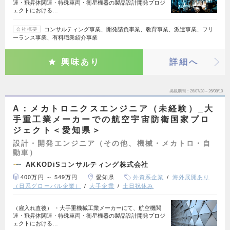
連・飛昇体関連・特殊車両・衛星機器の製品設計開発プロジ
ェクトにおける…
コンサルティング事業、開発請負事業、教育事業、派遣事業、フリ
会社概要
ーランス事業、有料職業紹介事業
興味あり
詳細へ
掲載期間
26/07/28～26/08/10
A：メカトロニクスエンジニア（未経験）_大
手重工業メーカーでの航空宇宙防衛国家プロ
ジェクト＜愛知県＞
設計・開発エンジニア（その他、機械・メカトロ・自
動車）
AKKODiSコンサルティング株式会社
400万円 ～ 549万円
愛知県
外資系企業
海外展開あり
（日系グローバル企業）
大手企業
土日祝休み
（雇入れ直後） ・大手重機械工業メーカーにて、航空機関
連・飛昇体関連・特殊車両・衛星機器の製品設計開発プロジ
ェクトにおける…