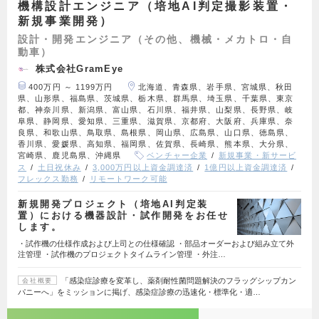
機構設計エンジニア（培地AI判定撮影装置・
新規事業開発）
設計・開発エンジニア（その他、機械・メカトロ・自
動車）
株式会社GramEye
400万円 ～ 1199万円
北海道、青森県、岩手県、宮城県、秋田
県、山形県、福島県、茨城県、栃木県、群馬県、埼玉県、千葉県、東京
都、神奈川県、新潟県、富山県、石川県、福井県、山梨県、長野県、岐
阜県、静岡県、愛知県、三重県、滋賀県、京都府、大阪府、兵庫県、奈
良県、和歌山県、鳥取県、島根県、岡山県、広島県、山口県、徳島県、
香川県、愛媛県、高知県、福岡県、佐賀県、長崎県、熊本県、大分県、
宮崎県、鹿児島県、沖縄県
ベンチャー企業
新規事業・新サービ
ス
土日祝休み
3,000万円以上資金調達済
1億円以上資金調達済
フレックス勤務
リモートワーク可能
新規開発プロジェクト（培地AI判定装
置）における機器設計・試作開発をお任せ
します。
・試作機の仕様作成および上司との仕様確認 ・部品オーダーおよび組み立て外
注管理 ・試作機のプロジェクトタイムライン管理 ・外注…
「感染症診療を変革し、薬剤耐性菌問題解決のフラッグシップカン
会社概要
パニーへ」をミッションに掲げ、感染症診療の迅速化・標準化・適…