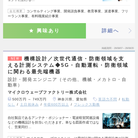
コンサルティング事業、開発請負事業、教育事業、派遣事業、フリ
会社概要
ーランス事業、有料職業紹介事業
興味あり
詳細へ
掲載期間
26/08/07～26/08/20
機構設計／次世代通信・防衛領域を支
NEW
える計測システム◆5G・自動運転・防衛領域
に関わる最先端機器
設計・開発エンジニア（その他、機械・メカトロ・自
動車）
マイクロウェーブファクトリー株式会社
500万円 ～ 749万円
神奈川県、愛知県
英語力不問
転勤
なし
土日祝休み
年収600万以上
フレックス勤務
自社製品であるアンテナ・ポジショナー・電波暗室関連設備
などの機構設計を担当いただきます。単なる図面作成ではな
く、営業同行…