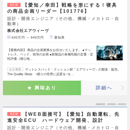
【愛知／幸田】戦略を形にする！寝具
NEW
の商品企画リーダー【101776】
設計・開発エンジニア（その他、機械・メカトロ・自
動車）
株式会社エアウィーヴ
600万円 ～ 849万円
愛知県
【業務内容】 商品の企画業務をお任せいたします。 ●マッ
トレス、ベッド、枕等の企画 ●新製品の各種性能の定量・定
性評価（寝心地…
マットレスパッド・クッション材「エアウィーヴ」の製造・販売。
会社概要
The Quality Sleep ~眠りの世界に品質を~を…
興味あり
詳細へ
掲載期間
26/08/06～26/08/19
【WEB面接可】【愛知】自動運転、先
NEW
進安全ECU ハードウェア開発、設計
設計・開発エンジニア（その他、機械・メカトロ・自