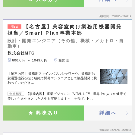
掲載期間
26/08/06～26/08/19
【名古屋】美容室向け業務用機器開発
NEW
担当／Smart Plan事業本部
設計・開発エンジニア（その他、機械・メカトロ・自
動車）
株式会社MTG
600万円 ～ 1049万円
愛知県
【業務内容】 業務用ファインバブルシャワーや、業務用毛
髪浸透機器を担う組織で開発エンジニアとして製品開発に携
わっていただき…
【事業内容】 事業ビジョンに「VITAL LIFE～世界中の人々の健康で
会社概要
美しく生き生きとした人生を実現します～」を掲げ、H…
興味あり
詳細へ
掲載期間
26/08/06～26/08/19