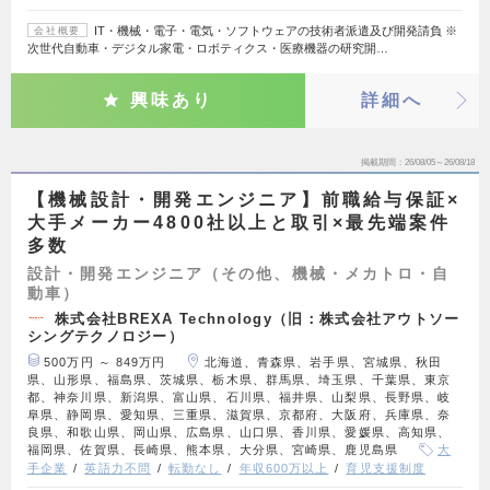
IT・機械・電子・電気・ソフトウェアの技術者派遣及び開発請負 ※
会社概要
次世代自動車・デジタル家電・ロボティクス・医療機器の研究開…
興味あり
詳細へ
掲載期間
26/08/05～26/08/18
【機械設計・開発エンジニア】前職給与保証×
大手メーカー4800社以上と取引×最先端案件
多数
設計・開発エンジニア（その他、機械・メカトロ・自
動車）
株式会社BREXA Technology（旧：株式会社アウトソー
シングテクノロジー）
500万円 ～ 849万円
北海道、青森県、岩手県、宮城県、秋田
県、山形県、福島県、茨城県、栃木県、群馬県、埼玉県、千葉県、東京
都、神奈川県、新潟県、富山県、石川県、福井県、山梨県、長野県、岐
阜県、静岡県、愛知県、三重県、滋賀県、京都府、大阪府、兵庫県、奈
良県、和歌山県、岡山県、広島県、山口県、香川県、愛媛県、高知県、
福岡県、佐賀県、長崎県、熊本県、大分県、宮崎県、鹿児島県
大
手企業
英語力不問
転勤なし
年収600万以上
育児支援制度