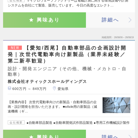
マイクロウェーブファクトリーは電磁計測に関する環境設備や計測
会社概要
システムを自社にて製造、販売しています。 今日の高度なエレクト…
興味あり
詳細へ
掲載期間
26/08/06～26/08/19
【愛知/西尾】自動車部品の企画設計開
NEW
発｜次世代電動車向け新製品（業界未経験／
第二新卒歓迎）
設計・開発エンジニア（その他、機械・メカトロ・自
動車）
株式会社オティックスホールディングス
600万円 ～ 849万円
愛知県
【業務内容】 次世代電動車向けの新製品・自動車部品の企
画・設計開発を担当いただきます。 ■eAxle用の新製品（減
速機構（ギ…
●自動車部品製造 ●自動車開発試作部品製造 ●専用工作機械設計製作
会社概要
興味あり
詳細へ