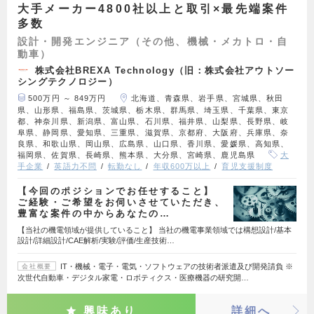
大手メーカー4800社以上と取引×最先端案件
多数
設計・開発エンジニア（その他、機械・メカトロ・自
動車）
株式会社BREXA Technology（旧：株式会社アウトソー
シングテクノロジー）
500万円 ～ 849万円
北海道、青森県、岩手県、宮城県、秋田
県、山形県、福島県、茨城県、栃木県、群馬県、埼玉県、千葉県、東京
都、神奈川県、新潟県、富山県、石川県、福井県、山梨県、長野県、岐
阜県、静岡県、愛知県、三重県、滋賀県、京都府、大阪府、兵庫県、奈
良県、和歌山県、岡山県、広島県、山口県、香川県、愛媛県、高知県、
福岡県、佐賀県、長崎県、熊本県、大分県、宮崎県、鹿児島県
大
手企業
英語力不問
転勤なし
年収600万以上
育児支援制度
【今回のポジションでお任せすること】
ご経験・ご希望をお伺いさせていただき、
豊富な案件の中からあなたの…
【当社の機電領域が提供していること】 当社の機電事業領域では構想設計/基本
設計/詳細設計/CAE解析/実験/評価/生産技術…
IT・機械・電子・電気・ソフトウェアの技術者派遣及び開発請負 ※
会社概要
次世代自動車・デジタル家電・ロボティクス・医療機器の研究開…
興味あり
詳細へ