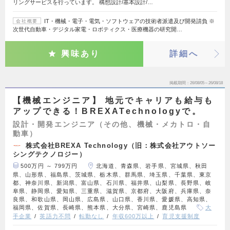
リングサービスを行っています。 構想設計/基本設計/…
IT・機械・電子・電気・ソフトウェアの技術者派遣及び開発請負 ※
会社概要
次世代自動車・デジタル家電・ロボティクス・医療機器の研究開…
興味あり
詳細へ
掲載期間
26/08/05～26/08/18
【機械エンジニア】 地元でキャリアも給与も
アップできる！BREXATechnologyで。
設計・開発エンジニア（その他、機械・メカトロ・自
動車）
株式会社BREXA Technology（旧：株式会社アウトソー
シングテクノロジー）
500万円 ～ 799万円
北海道、青森県、岩手県、宮城県、秋田
県、山形県、福島県、茨城県、栃木県、群馬県、埼玉県、千葉県、東京
都、神奈川県、新潟県、富山県、石川県、福井県、山梨県、長野県、岐
阜県、静岡県、愛知県、三重県、滋賀県、京都府、大阪府、兵庫県、奈
良県、和歌山県、岡山県、広島県、山口県、香川県、愛媛県、高知県、
福岡県、佐賀県、長崎県、熊本県、大分県、宮崎県、鹿児島県
大
手企業
英語力不問
転勤なし
年収600万以上
育児支援制度