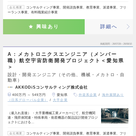
コンサルティング事業、開発請負事業、教育事業、派遣事業、フリ
会社概要
ーランス事業、有料職業紹介事業
興味あり
詳細へ
掲載期間
26/07/28～26/08/10
A：メカトロニクスエンジニア（メンバー
職）航空宇宙防衛開発プロジェクト＜愛知県
＞
設計・開発エンジニア（その他、機械・メカトロ・自
動車）
AKKODiSコンサルティング株式会社
400万円 ～ 549万円
愛知県
外資系企業
海外展開あり
（日系グローバル企業）
大手企業
（雇入れ直後） ・大手重機械工業メーカーにて、航空機関
連・飛昇体関連・特殊車両・衛星機器の製品設計開発プロジ
ェクトにおける…
コンサルティング事業、開発請負事業、教育事業、派遣事業、フリ
会社概要