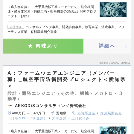
（雇入れ直後） ・大手重機械工業メーカーにて、航空機関
連・飛昇体関連・特殊車両・衛星機器の製品設計開発プロジ
ェクトにおける…
コンサルティング事業、開発請負事業、教育事業、派遣事業、フリ
会社概要
ーランス事業、有料職業紹介事業
興味あり
詳細へ
掲載期間
26/07/28～26/08/10
A：ファームウェアエンジニア（メンバー
職）_航空宇宙防衛開発プロジェクト＜愛知県
＞
設計・開発エンジニア（その他、機械・メカトロ・自
動車）
AKKODiSコンサルティング株式会社
400万円 ～ 549万円
愛知県
外資系企業
海外展開あり
（日系グローバル企業）
大手企業
土日祝休み
（雇入れ直後） ・大手重機械工業メーカーにて、航空機関