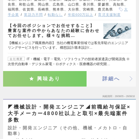
良県、和歌山県、岡山県、広島県、山口県、香川県、愛媛県、高知県、
福岡県、佐賀県、長崎県、熊本県、大分県、宮崎県、鹿児島県
大
手企業
英語力不問
転勤なし
年収600万以上
育児支援制度
【今回のポジションでお任せすること】
豊富な案件の中からあなたの経験に合わせ
てお任せします。様々な挑戦…
【機械エンジニア職業務内容】 当社の機電事業領域では客先常駐のエンジニア
リングサービスを行っています。 構想設計/基本設計/…
IT・機械・電子・電気・ソフトウェアの技術者派遣及び開発請負 ※
会社概要
次世代自動車・デジタル家電・ロボティクス・医療機器の研究開…
興味あり
詳細へ
掲載期間
26/08/05～26/08/18
◤機械設計・開発エンジニア◢前職給与保証×
大手メーカー4800社以上と取引×最先端案件
多数
設計・開発エンジニア（その他、機械・メカトロ・自
動車）