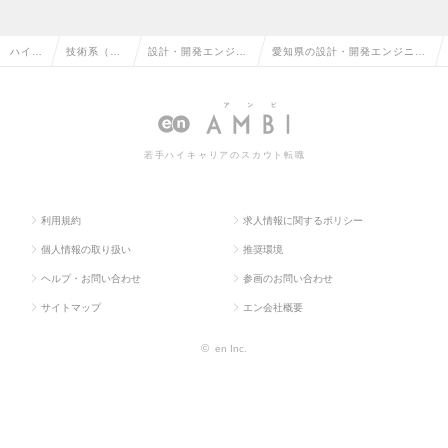
ハイク
技術系（機
設計・開発エンジニ
愛知県の設計・開発エンジニア
ラス求
械・メカト
ア（その他、機械・
（その他、機械・メカトロ・自
人TOP
ロ・自動
メカトロ・自動車）
動車）の転職・求人情報一覧
車）
若手ハイキャリアのスカウト転職
利用規約
求人情報に関するポリシー
個人情報の取り扱い
推奨環境
ヘルプ・お問い合わせ
参画のお問い合わせ
サイトマップ
エン会社概要
©
en Inc.