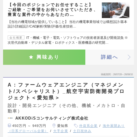
【今回のポジションでお任せすること】
ご経験・ご希望をお伺いさせていただき、
豊富な案件の中からあなたの…
【当社の機電領域が提供していること】 当社の機電事業領域では構想設計/基本
設計/詳細設計/CAE解析/実験/評価/生産技術…
IT・機械・電子・電気・ソフトウェアの技術者派遣及び開発請負 ※
会社概要
次世代自動車・デジタル家電・ロボティクス・医療機器の研究開…
興味あり
詳細へ
掲載期間
26/07/28～26/08/10
A：ファームウェアエンジニア（マネジメン
ト/スペシャリスト）_航空宇宙防衛開発プロ
ジェクト＜愛知県＞
設計・開発エンジニア（その他、機械・メカトロ・自
動車）
AKKODiSコンサルティング株式会社
450万円 ～ 949万円
愛知県
外資系企業
海外展開あり
（日系グローバル企業）
大手企業
土日祝休み