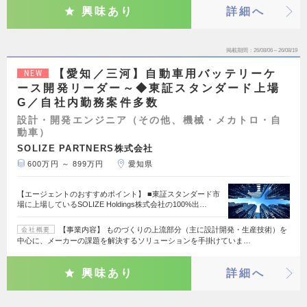
興味あり
詳細へ
掲載期間
26/08/06～26/08/19
【愛知／三河】自動車用バッテリーケ
NEW
ース開発リーダー～◆東証スタンダード上場
G／自社内勤務案件多数
設計・開発エンジニア（その他、機械・メカトロ・自
動車）
SOLIZE PARTNERS株式会社
600万円 ～ 899万円
愛知県
【エージェントのおすすめポイント】 ■東証スタンダード市
場に上場しているSOLIZE Holdings株式会社の100%出…
【事業内容】 ものづくりの上流部分（主に設計開発・生産技術）を
会社概要
中心に、メーカーの課題を解決するソリューションを手掛けていま…
興味あり
詳細へ