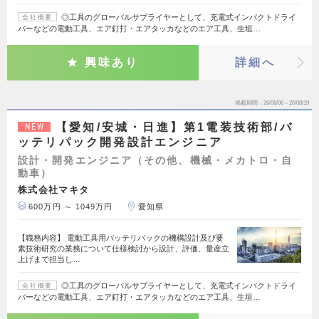
◎工具のグローバルサプライヤーとして、充電式インパクトドライ
会社概要
バーなどの電動工具、エア釘打・エアタッカなどのエア工具、生垣…
興味あり
詳細へ
掲載期間
26/08/06～26/08/19
【愛知/安城・日進】第1電装技術部/バ
NEW
ッテリパック開発設計エンジニア
設計・開発エンジニア（その他、機械・メカトロ・自
動車）
株式会社マキタ
600万円 ～ 1049万円
愛知県
【職務内容】 電動工具用バッテリパックの機構設計及び要
素技術研究の業務について仕様検討から設計、評価、量産立
上げまで担当し…
◎工具のグローバルサプライヤーとして、充電式インパクトドライ
会社概要
バーなどの電動工具、エア釘打・エアタッカなどのエア工具、生垣…