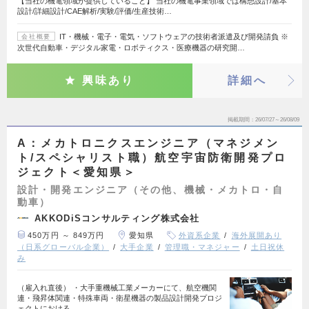
【当社の機電領域が提供していること】 当社の機電事業領域では構想設計/基本
設計/詳細設計/CAE解析/実験/評価/生産技術…
IT・機械・電子・電気・ソフトウェアの技術者派遣及び開発請負 ※
会社概要
次世代自動車・デジタル家電・ロボティクス・医療機器の研究開…
興味あり
詳細へ
掲載期間
26/07/27～26/08/09
A：メカトロニクスエンジニア（マネジメン
ト/スペシャリスト職）航空宇宙防衛開発プロ
ジェクト＜愛知県＞
設計・開発エンジニア（その他、機械・メカトロ・自
動車）
AKKODiSコンサルティング株式会社
450万円 ～ 849万円
愛知県
外資系企業
海外展開あり
（日系グローバル企業）
大手企業
管理職・マネジャー
土日祝休
み
（雇入れ直後） ・大手重機械工業メーカーにて、航空機関
連・飛昇体関連・特殊車両・衛星機器の製品設計開発プロジ
ェクトにおける…