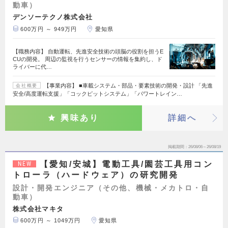
動車）
デンソーテクノ株式会社
600万円 ～ 949万円
愛知県
【職務内容】 自動運転、先進安全技術の頭脳の役割を担うE
CUの開発。 周辺の監視を行うセンサーの情報を集約し、ド
ライバーに代…
【事業内容】 ■車載システム・部品・要素技術の開発・設計 「先進
会社概要
安全/高度運転支援」「コックピットシステム」「パワートレイン…
興味あり
詳細へ
掲載期間
26/08/06～26/08/19
【愛知/安城】電動工具/園芸工具用コン
NEW
トローラ（ハードウェア）の研究開発
設計・開発エンジニア（その他、機械・メカトロ・自
動車）
株式会社マキタ
600万円 ～ 1049万円
愛知県