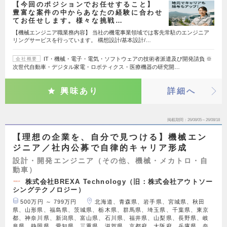
【今回のポジションでお任せすること】
豊富な案件の中からあなたの経験に合わせ
てお任せします。様々な挑戦…
【機械エンジニア職業務内容】 当社の機電事業領域では客先常駐のエンジニア
リングサービスを行っています。 構想設計/基本設計/…
IT・機械・電子・電気・ソフトウェアの技術者派遣及び開発請負 ※
会社概要
次世代自動車・デジタル家電・ロボティクス・医療機器の研究開…
興味あり
詳細へ
掲載期間
26/08/05～26/08/18
【理想の企業を、自分で見つける】機械エン
ジニア／社内公募で自律的キャリア形成
設計・開発エンジニア（その他、機械・メカトロ・自
動車）
株式会社BREXA Technology（旧：株式会社アウトソー
シングテクノロジー）
500万円 ～ 799万円
北海道、青森県、岩手県、宮城県、秋田
県、山形県、福島県、茨城県、栃木県、群馬県、埼玉県、千葉県、東京
都、神奈川県、新潟県、富山県、石川県、福井県、山梨県、長野県、岐
阜県、静岡県、愛知県、三重県、滋賀県、京都府、大阪府、兵庫県、奈