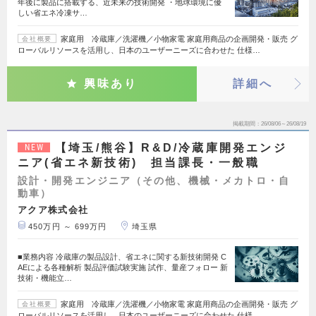
年後に製品に搭載する、近未来の技術開発 ・地球環境に優
しい省エネ冷凍サ…
家庭用 冷蔵庫／洗濯機／小物家電 家庭用商品の企画開発・販売 グ
会社概要
ローバルリソースを活用し、日本のユーザーニーズに合わせた 仕様…
興味あり
詳細へ
掲載期間
26/08/06～26/08/19
【埼玉/熊谷】R&D/冷蔵庫開発エンジ
NEW
ニア(省エネ新技術) 担当課長・一般職
設計・開発エンジニア（その他、機械・メカトロ・自
動車）
アクア株式会社
450万円 ～ 699万円
埼玉県
■業務内容 冷蔵庫の製品設計、省エネに関する新技術開発 C
AEによる各種解析 製品評価試験実施 試作、量産フォロー 新
技術・機能立…
家庭用 冷蔵庫／洗濯機／小物家電 家庭用商品の企画開発・販売 グ
会社概要
ローバルリソースを活用し、日本のユーザーニーズに合わせた 仕様…