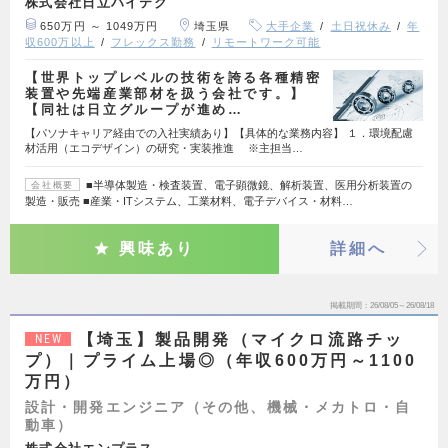
株式会社日立ハイテク
650万円 ～ 1049万円
埼玉県
大手企業
土日祝休み
年
収600万以上
フレックス勤務
リモートワーク可能
【世界トップレベルの技術を誇る各種精密
装置や先端産業部材を扱う会社です。】
【同社は日立グループが進め…
【パソナキャリア経由での入社実績あり】【具体的な業務内容】 １．環境配慮
材活用（エコデザイン）の研究・実装推進 ※主担当…
■半導体製造・検査装置、電子顕微鏡、解析装置、医用分析装置の
会社概要
製造・販売 ■産業・ITシステム、工業材料、電子デバイス・材料…
興味あり
詳細へ
掲載期間
26/08/05～26/08/18
【埼玉】製品開発（マイクロ流路チッ
NEW
プ）｜プライム上場◎（年収600万円～1100
万円）
設計・開発エンジニア（その他、機械・メカトロ・自
動車）