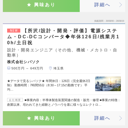
興味あり
詳細へ
掲載期間
26/08/06～26/08/19
【所沢/設計・開発・評価】電源システ
NEW
ム・DC-DCコンバータ◆年休126日/残業月1
0h/土日祝
設計・開発エンジニア（その他、機械・メカトロ・自
動車）
株式会社シバソク
500万円 ～ 649万円
埼玉県
★データで見るシバソク★ 年間休日：126日（完全週休2日
制） 勤務時間：7時間55分（8:30～17:15の勤務です） 平
均…
■事業内容：半導体製造装置関連の製造・販売・修理 ■事業の特徴：
会社概要
創業以来、培われてきた経験とノウハウを基に様々なエレクトロ…
興味あり
詳細へ