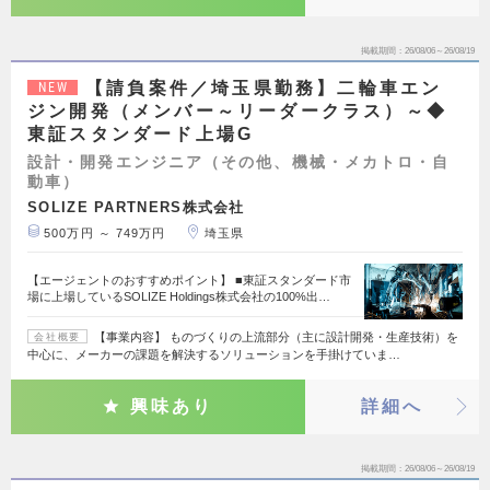
掲載期間
26/08/06～26/08/19
【請負案件／埼玉県勤務】二輪車エン
NEW
ジン開発（メンバー～リーダークラス）～◆
東証スタンダード上場G
設計・開発エンジニア（その他、機械・メカトロ・自
動車）
SOLIZE PARTNERS株式会社
500万円 ～ 749万円
埼玉県
【エージェントのおすすめポイント】 ■東証スタンダード市
場に上場しているSOLIZE Holdings株式会社の100%出…
【事業内容】 ものづくりの上流部分（主に設計開発・生産技術）を
会社概要
中心に、メーカーの課題を解決するソリューションを手掛けていま…
興味あり
詳細へ
掲載期間
26/08/06～26/08/19