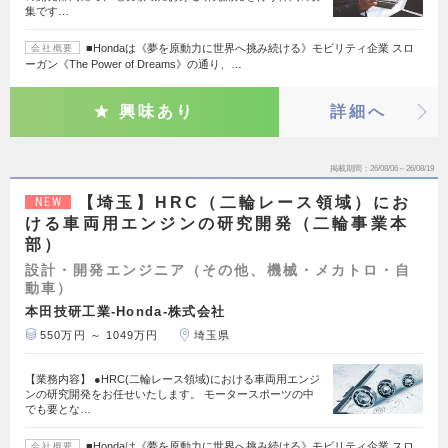
集です…
■Hondaは《夢を原動力に世界へ挑み続ける》モビリティ企業 スロ
会社概要
ーガン《The Power of Dreams》の通り、…
興味あり
詳細へ
掲載期間
26/08/06～26/08/19
【埼玉】HRC（二輪レース領域）にお
NEW
ける車両用エンジンの研究開発（二輪事業本
部）
設計・開発エンジニア（その他、機械・メカトロ・自
動車）
本田技研工業-Honda-株式会社
550万円 ～ 1049万円
埼玉県
【業務内容】 ●HRC(二輪レース領域)における車両用エンジ
ンの研究開発をお任せいたします。 モータースポーツの中
でも要とな…
■Hondaは《夢を原動力に世界へ挑み続ける》モビリティ企業 スロ
会社概要