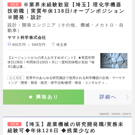
※業界未経験歓迎【埼玉】理化学機器
NEW
技術職｜実質年休138日/オープンポジション
※開発・設計
設計・開発エンジニア（その他、機械・メカトロ・自
動車）
ヤマト科学株式会社
450万円 ～ 599万円
埼玉県
【エージェントからの求人おすすめポイント】 ★実質年間
休日138日！年間休日126日＋月に一度特別休暇が支給 └毎
月1週は週…
世界中のあらゆる研究施設で使用される科学機器の企画・マーケテ
会社概要
ィング・開発・製造・販売・保守点検/修理・移送・コンサルティ…
興味あり
詳細へ
掲載期間
26/08/06～26/08/19
【埼玉】産業機械の研究開発職/実務未
NEW
経験可◆年休126日 ◆残業少なめ