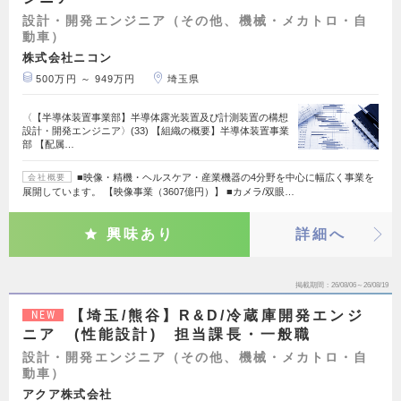
設計・開発エンジニア（その他、機械・メカトロ・自
動車）
株式会社ニコン
500万円 ～ 949万円
埼玉県
〈【半導体装置事業部】半導体露光装置及び計測装置の構想
設計・開発エンジニア〉(33) 【組織の概要】半導体装置事業
部 【配属…
■映像・精機・ヘルスケア・産業機器の4分野を中心に幅広く事業を
会社概要
展開しています。 【映像事業（3607億円）】 ■カメラ/双眼…
興味あり
詳細へ
掲載期間
26/08/06～26/08/19
【埼玉/熊谷】R&D/冷蔵庫開発エンジ
NEW
ニア (性能設計) 担当課長・一般職
設計・開発エンジニア（その他、機械・メカトロ・自
動車）
アクア株式会社