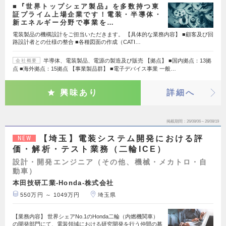
■『世界トップシェア製品』を多数持つ東
証プライム上場企業です！電装・半導体・
新エネルギー分野で事業を…
電装製品の機構設計をご担当いただきます。 【具体的な業務内容】 ■顧客及び回
路設計者との仕様の整合 ■各種図面の作成（CATI…
半導体、電装製品、電源の製造及び販売 【拠点】 ■国内拠点：13拠
会社概要
点 ■海外拠点：15拠点 【事業製品群】 ■電子デバイス事業 一般…
興味あり
詳細へ
掲載期間
26/08/06～26/08/19
【埼玉】電装システム開発における評
NEW
価・解析・テスト業務（二輪ICE）
設計・開発エンジニア（その他、機械・メカトロ・自
動車）
本田技研工業-Honda-株式会社
550万円 ～ 1049万円
埼玉県
【業務内容】 世界シェアNo.1のHonda二輪（内燃機関車）
の開発部門にて、電装領域における研究開発を行う仲間の募