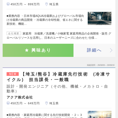
450万円 ～ 899万円
埼玉県
■業務内容 ・日本市場AQUA冷蔵庫およびグローバル市場向
け冷蔵庫の商品開発 ・冷蔵庫の冷却性能、省エネに関する
新技術、機能…
家庭用 冷蔵庫／洗濯機／小物家電 家庭用商品の企画開発・販売 グ
会社概要
ローバルリソースを活用し、日本のユーザーニーズに合わせた 仕様…
興味あり
詳細へ
掲載期間
26/08/06～26/08/19
【埼玉/熊谷】冷蔵庫先行技術 (冷凍サ
NEW
イクル) 担当課長・一般職
設計・開発エンジニア（その他、機械・メカトロ・自
動車）
アクア株式会社
450万円 ～ 649万円
埼玉県
■業務内容 ・家庭用冷蔵庫に関する先行技術開発 ・２～３