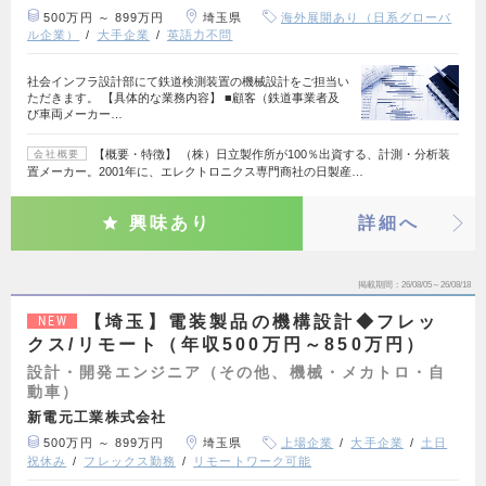
500万円 ～ 899万円
埼玉県
海外展開あり（日系グローバ
ル企業）
大手企業
英語力不問
社会インフラ設計部にて鉄道検測装置の機械設計をご担当い
ただきます。 【具体的な業務内容】 ■顧客（鉄道事業者及
び車両メーカー…
【概要・特徴】 （株）日立製作所が100％出資する、計測・分析装
会社概要
置メーカー。2001年に、エレクトロニクス専門商社の日製産…
興味あり
詳細へ
掲載期間
26/08/05～26/08/18
【埼玉】電装製品の機構設計◆フレッ
NEW
クス/リモート（年収500万円～850万円）
設計・開発エンジニア（その他、機械・メカトロ・自
動車）
新電元工業株式会社
500万円 ～ 899万円
埼玉県
上場企業
大手企業
土日
祝休み
フレックス勤務
リモートワーク可能