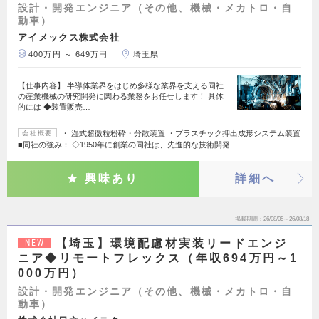
設計・開発エンジニア（その他、機械・メカトロ・自
動車）
アイメックス株式会社
400万円 ～ 649万円
埼玉県
【仕事内容】 半導体業界をはじめ多様な業界を支える同社
の産業機械の研究開発に関わる業務をお任せします！ 具体
的には ◆装置販売…
・ 湿式超微粒粉砕・分散装置 ・プラスチック押出成形システム装置
会社概要
■同社の強み： ◇1950年に創業の同社は、先進的な技術開発…
興味あり
詳細へ
掲載期間
26/08/05～26/08/18
【埼玉】環境配慮材実装リードエンジ
NEW
ニア◆リモートフレックス（年収694万円～1
000万円）
設計・開発エンジニア（その他、機械・メカトロ・自
動車）