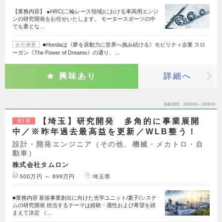
【業務内容】 ●HRC(二輪レース領域)における車両用エンジ
ンの研究開発をお任せいたします。 モータースポーツの中
でも要とな…
■Hondaは《夢を原動力に世界へ挑み続ける》モビリティ企業 スロ
会社概要
ーガン《The Power of Dreams》の通り、…
興味あり
詳細へ
掲載期間
26/08/06～26/08/19
【埼玉】研究開発 多角的に事業展開
NEW
中／※昨年過去最高益を更新／WLB整う！
設計・開発エンジニア（その他、機械・メカトロ・自
動車）
株式会社タムロン
500万円 ～ 899万円
埼玉県
■業務内容 新規事業創出に向けた光学ユニット/素子/システ
ムの研究開発 担当するテーマは経験・適性および希望を踏
まえて決定 （…