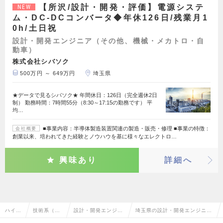
【所沢/設計・開発・評価】電源システ
NEW
ム・DC-DCコンバータ◆年休126日/残業月1
0h/土日祝
設計・開発エンジニア（その他、機械・メカトロ・自
動車）
株式会社シバソク
500万円 ～ 649万円
埼玉県
★データで見るシバソク★ 年間休日：126日（完全週休2日
制） 勤務時間：7時間55分（8:30～17:15の勤務です） 平
均…
■事業内容：半導体製造装置関連の製造・販売・修理 ■事業の特徴：
会社概要
創業以来、培われてきた経験とノウハウを基に様々なエレクトロ…
興味あり
詳細へ
ハイク
技術系（機
設計・開発エンジニ
埼玉県の設計・開発エンジニア