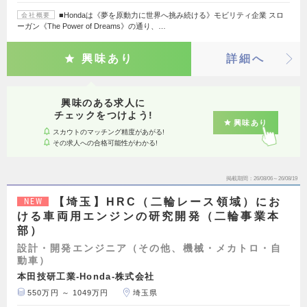
■Hondaは《夢を原動力に世界へ挑み続ける》モビリティ企業 スロ
会社概要
ーガン《The Power of Dreams》の通り、…
興味あり
詳細へ
興味のある求人に
チェックをつけよう!
興味あり
スカウトのマッチング精度があがる!
その求人への合格可能性がわかる!
掲載期間
26/08/06～26/08/19
【埼玉】HRC（二輪レース領域）にお
NEW
ける車両用エンジンの研究開発（二輪事業本
部）
設計・開発エンジニア（その他、機械・メカトロ・自
動車）
本田技研工業-Honda-株式会社
550万円 ～ 1049万円
埼玉県