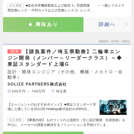
■総合光学機器製造および販売 1）写真関連 － 一眼レフカメラ
会社概要
用交換レンズ－ 中判カメラおよび交換レンズ 2）レンズ…
興味あり
詳細へ
掲載期間
26/08/06～26/08/19
【請負案件／埼玉県勤務】二輪車エン
NEW
ジン開発（メンバー～リーダークラス）～◆
東証スタンダード上場G
設計・開発エンジニア（その他、機械・メカトロ・自
動車）
SOLIZE PARTNERS株式会社
500万円 ～ 749万円
埼玉県
【エージェントのおすすめポイント】 ■東証スタンダード市
場に上場しているSOLIZE Holdings株式会社の100%出…
【事業内容】 ものづくりの上流部分（主に設計開発・生産技術）を
会社概要
中心に、メーカーの課題を解決するソリューションを手掛けていま…