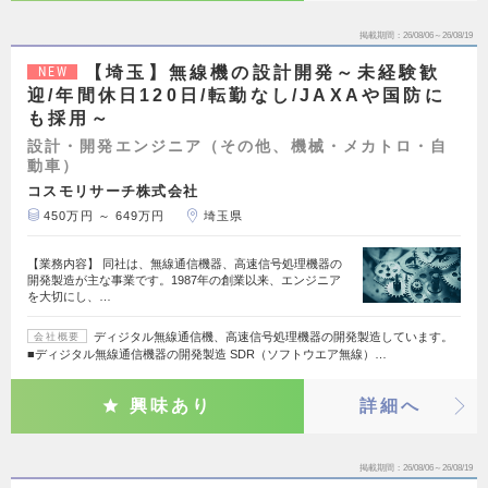
掲載期間
26/08/06～26/08/19
【埼玉】無線機の設計開発～未経験歓
NEW
迎/年間休日120日/転勤なし/JAXAや国防に
も採用～
設計・開発エンジニア（その他、機械・メカトロ・自
動車）
コスモリサーチ株式会社
450万円 ～ 649万円
埼玉県
【業務内容】 同社は、無線通信機器、高速信号処理機器の
開発製造が主な事業です。1987年の創業以来、エンジニア
を大切にし、…
ディジタル無線通信機、高速信号処理機器の開発製造しています。
会社概要
■ディジタル無線通信機器の開発製造 SDR（ソフトウエア無線）…
興味あり
詳細へ
掲載期間
26/08/06～26/08/19