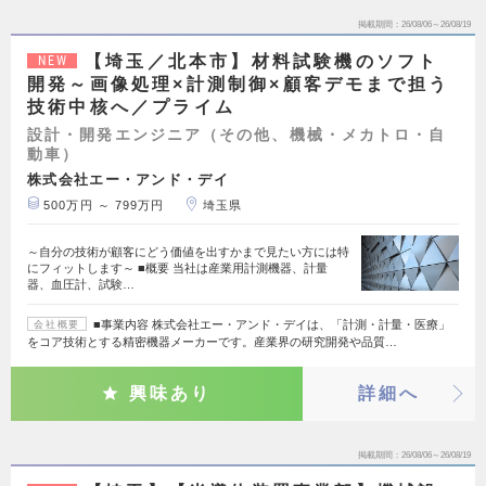
掲載期間
26/08/06～26/08/19
【埼玉／北本市】材料試験機のソフト
NEW
開発～画像処理×計測制御×顧客デモまで担う
技術中核へ／プライム
設計・開発エンジニア（その他、機械・メカトロ・自
動車）
株式会社エー・アンド・デイ
500万円 ～ 799万円
埼玉県
～自分の技術が顧客にどう価値を出すかまで見たい方には特
にフィットします～ ■概要 当社は産業用計測機器、計量
器、血圧計、試験…
■事業内容 株式会社エー・アンド・デイは、「計測・計量・医療」
会社概要
をコア技術とする精密機器メーカーです。産業界の研究開発や品質…
興味あり
詳細へ
掲載期間
26/08/06～26/08/19