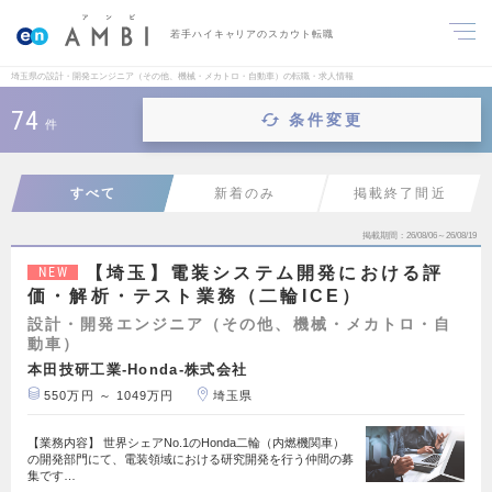
若手ハイキャリアのスカウト転職
埼玉県の設計・開発エンジニア（その他、機械・メカトロ・自動車）の転職・求人情報
74
条件変更
件
すべて
新着のみ
掲載終了間近
掲載期間
26/08/06～26/08/19
【埼玉】電装システム開発における評
NEW
価・解析・テスト業務（二輪ICE）
設計・開発エンジニア（その他、機械・メカトロ・自
動車）
本田技研工業-Honda-株式会社
550万円 ～ 1049万円
埼玉県
【業務内容】 世界シェアNo.1のHonda二輪（内燃機関車）
の開発部門にて、電装領域における研究開発を行う仲間の募
集です…