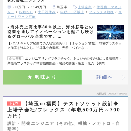
株式会社エンプラス
600万円 ～ 1149万円
埼玉県
上場企業
管理職・マネジ
ャー
転勤なし
土日祝休み
年収600万以上
フレックス勤務
リ
モートワーク可能
●海外売上高比率80％以上。海外顧客との
協業を通してイノベーションを起こし続け
るグローバル企業です。…
【パソナキャリア経由での入社実績あり】【ミッション/背景】 精密プラスチッ
ク加工を強みとし、半導体や自動車、光学、バイオな…
エンジニアリングプラスチック、およびその複合材による高精度・
会社概要
高機能プラスチック精密機構部品・製品の開発・製造・販売 【事業…
興味あり
詳細へ
掲載期間
26/08/05～26/08/18
【埼玉or福岡】テストソケット設計◆
NEW
上場子会社/フレックス（年収500万円～700
万円）
設計・開発エンジニア（その他、機械・メカトロ・自
動車）