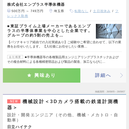
株式会社エンプラス半導体機器
500万円 ～ 749万円
埼玉県
転勤なし
土日祝休み
フ
レックス勤務
■東証プライム上場メーカーであるエンプ
ラスの半導体事業を中心とした企業です。
グループの約5割の売上を…
【パソナキャリア経由での入社実績あり】ご経験やご希望に合わせて、以下の業
務をお任せいたします。 【入社後にお任せしたい業務…
■半導体機器等の各種製品用エンジニアリングプラスチックおよび
会社概要
その複合材料による各種精密部品および製品の製造、加工ならびに…
興味あり
詳細へ
掲載期間
26/08/05～26/09/07
機械設計＜3Dカメラ搭載の鉄道計測機
NEW
器＞
設計・開発エンジニア（その他、機械・メカトロ・自
動車）
日立ハイテク