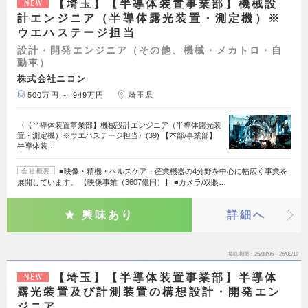
【埼玉】【半導体装置事業部】機械設
NEW
計エンジニア（半導体露光装置・測定機）※
ウエハステージ担当
設計・開発エンジニア（その他、機械・メカトロ・自
動車）
株式会社ニコン
500万円 ～ 949万円
埼玉県
〈【半導体装置事業部】機械設計エンジニア（半導体露光装
置・測定機）※ウエハステージ担当〉(39) 【本部/事業部】
半導体装…
■映像・精機・ヘルスケア・産業機器の4分野を中心に幅広く事業を
会社概要
展開しています。 【映像事業（3607億円）】 ■カメラ/双眼…
興味あり
詳細へ
掲載期間
26/08/06～26/08/19
【埼玉】【半導体装置事業部】半導体
NEW
露光装置及び計測装置の構想設計・開発エン
ジニア