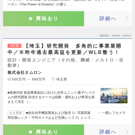
ーガン《The Power of Dreams》の通り、…
興味あり
詳細へ
掲載期間
26/08/06～26/08/19
【埼玉】研究開発 多角的に事業展開
NEW
中／※昨年過去最高益を更新／WLB整う！
設計・開発エンジニア（その他、機械・メカトロ・自
動車）
株式会社タムロン
500万円 ～ 899万円
埼玉県
■業務内容 新規事業創出に向けた光学ユニット/素子/システ
ムの研究開発 担当するテーマは経験・適性および希望を踏
まえて決定 （…
■総合光学機器製造および販売 1）写真関連 － 一眼レフカメラ
会社概要
用交換レンズ－ 中判カメラおよび交換レンズ 2）レンズ…
興味あり
詳細へ