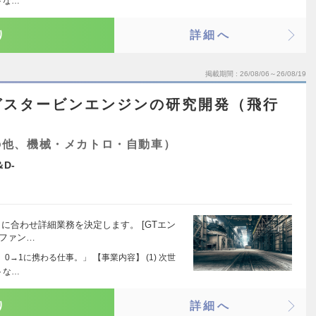
トな…
り
詳細へ
掲載期間
26/08/06～26/08/19
ガスタービンエンジンの研究開発（飛行
の他、機械・メカトロ・自動車）
D-
に合わせ詳細業務を決定します。 [GTエン
ボファン…
→1に携わる仕事。」 【事業内容】 (1) 次世
トな…
り
詳細へ