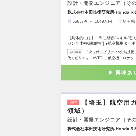
設計・開発エンジニア（そ
株式会社本田技術研究所-Honda R＆
550万円 ～ 1049万円
埼玉県
【具体的には】 ※ご経験/スキル/志向
ジン全体軸振動解析] ●航空機用ター
「次世代モビリティ×先端技術。0
会社概要
代モビリティ（eVTOL、航空機、ロケッ
興味あ
【埼玉】航空用
NEW
領域）
設計・開発エンジニア（そ
株式会社本田技術研究所-Honda R＆