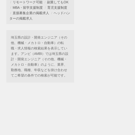
リモートワーク可能
副業してもOK
MBA・留学支援制度
育児支援制度
直接募集企業の掲載求人
ヘッドハン
ターの掲載求人
埼玉県の設計・開発エンジニア（その
他、機械・メカトロ・自動車）の転
職・求人情報の検索結果を表示してい
ます。アンビ（AMBI）では埼玉県の設
計・開発エンジニア（その他、機械・
メカトロ・自動車）のように、業界、
勤務地、職種、年収などを掛け合わせ
てご希望の条件での検索が可能です。