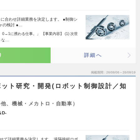
向に合わせ詳細業務を決定します。 ●制御シ
の検討 ●…
→1に携わる仕事。」 【事業内容】 (1) 次世
トな…
り
詳細へ
掲載期間
26/08/06～26/08/19
ボット研究・開発(ロボット制御設計／知
の他、機械・メカトロ・自動車）
D-
せて詳細業務を決定します。 遠隔操縦ロボ