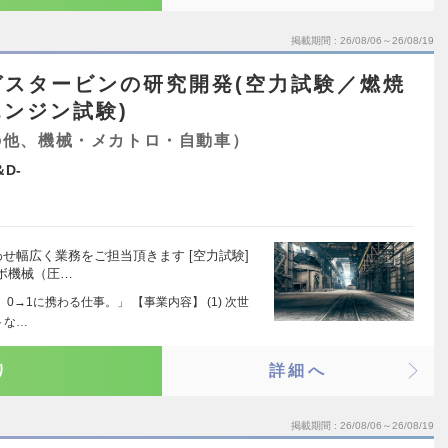
掲載期間
26/08/06～26/08/19
ガスタービンの研究開発(空力試験／燃焼
ンジン試験)
の他、機械・メカトロ・自動車）
D-
せ幅広く業務をご担当頂きます [空力試験]
ボ機械（圧…
→1に携わる仕事。」 【事業内容】 (1) 次世
トな…
り
詳細へ
掲載期間
26/08/06～26/08/19