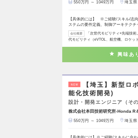
550万円 ～ 1049万円
埼玉県
【具体的には】 ※ご経験/スキル/志
ステムの要件定義、制御アーキテクチャ
「次世代モビリティ×先端技術。0
会社概要
代モビリティ（eVTOL、航空機、ロケッ
興味あ
【埼玉】新型ロ
NEW
能化技術開発)
設計・開発エンジニア（そ
株式会社本田技術研究所-Honda R＆
550万円 ～ 1049万円
埼玉県
【具体的には】※ご経験/スキルに合わ