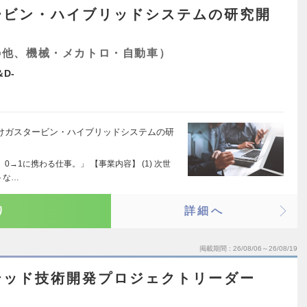
ービン・ハイブリッドシステムの研究開
の他、機械・メカトロ・自動車）
D-
機)向けガスタービン・ハイブリッドシステムの研
→1に携わる仕事。」 【事業内容】 (1) 次世
トな…
り
詳細へ
掲載期間
26/08/06～26/08/19
テッド技術開発プロジェクトリーダー