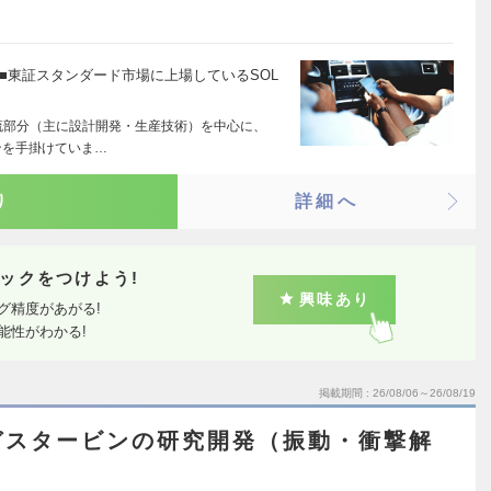
■東証スタンダード市場に上場しているSOL
流部分（主に設計開発・生産技術）を中心に、
ンを手掛けていま…
り
詳細へ
ックをつけよう!
興味あり
グ精度があがる!
能性がわかる!
掲載期間
26/08/06～26/08/19
ガスタービンの研究開発（振動・衝撃解