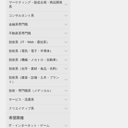
マーケティング・販促企画・商品開発
系
コンサルタント系
金融系専門職
不動産系専門職
技術系（IT・Web・通信系）
技術系（電気・電子・半導体）
技術系（機械・メカトロ・自動車）
技術系（化学・素材・食品・衣料）
技術系（建築・設備・土木・プラン
ト）
技術・専門職系（メディカル）
サービス・流通系
クリエイティブ系
希望業種
IT・インターネット・ゲーム