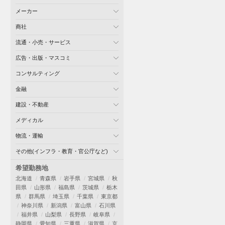
メーカー
商社
流通・小売・サービス
広告・出版・マスコミ
コンサルティング
金融
建設・不動産
メディカル
物流・運輸
その他(インフラ・教育・官公庁など)
希望勤務地
北海道
青森県
岩手県
宮城県
秋
田県
山形県
福島県
茨城県
栃木
県
群馬県
埼玉県
千葉県
東京都
神奈川県
新潟県
富山県
石川県
福井県
山梨県
長野県
岐阜県
静岡県
愛知県
三重県
滋賀県
京