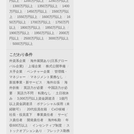
円以上
1200万円以上
1250万円以上
1300万円以上
1350万円以上
1400
万円以上
1450万円以上
1500万円以
上
1550万円以上
1600万円以上
16
50万円以上
1700万円以上
1750万円
以上
1800万円以上
1850万円以上
1900万円以上
1950万円以上
2000万
円以上
2500万円以上
3000万円以上
5000万円以上
こだわり条件
外資系企業
海外展開あり(日系グロー
バル企業)
上場企業
株式公開準備
大手企業
ベンチャー企業
管理職・
マネジャー
マネジメント業務なし
新規事業・新サービス
海外出張
海
外折衝
英語力が必要
中国語力が必
要
英語力不問
転勤なし
土日祝休
み
3,000万円以上資金調達済
1億円
以上資金調達済
ポテンシャル採用（未
経験可）
20代役員在籍
CxO候補
社長・役員直下
事業責任者
サービ
ス責任者
開発責任者
海外転勤
年
収600万以上
インセンティブ制度
ス
トックオプションあり
フレックス勤務