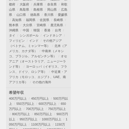
都府
大阪府
兵庫県
奈良県
和歌
山県
鳥取県
島根県
岡山県
広島
県
山口県
徳島県
香川県
愛媛県
高知県
福岡県
佐賀県
長崎県
熊本県
大分県
宮崎県
鹿児島県
沖縄県
中国
韓国
香港
台湾
タイ
シンガポール
インドネシア
フィリピン
インド
その他アジア
（ベトナム、ミャンマー等）
北米（ア
メリカ、カナダ等）
中南米（メキシ
コ、ブラジル、アルゼンチン等）
オセ
アニア（オーストラリア、ニュージーラ
ンド等）
ヨーロッパ（イギリス、フラ
ンス、ドイツ、ロシア等）
中近東・ア
フリカ（モロッコ、エジプト、UAE、南
アフリカ等）
その他の海外
希望年収
400万円以上
450万円以上
500万円以
上
550万円以上
600万円以上
650
万円以上
700万円以上
750万円以上
800万円以上
850万円以上
900万円
以上
950万円以上
1000万円以上
1
050万円以上
1100万円以上
1150万