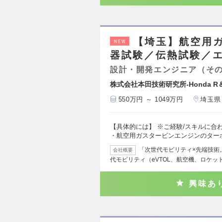
【埼玉】航空用
NEW
器試験／伝熱試験／エ
設計・開発エンジニア（そ
株式会社本田技術研究所-Honda R＆
550万円 ～ 1049万円
埼玉県
【具体的には】 ※ご経験/スキルに合わ
・航空用ガスタービンエンジンのター
「次世代モビリティ×先端技術。0
会社概要
代モビリティ（eVTOL、航空機、ロケッ
興味あ