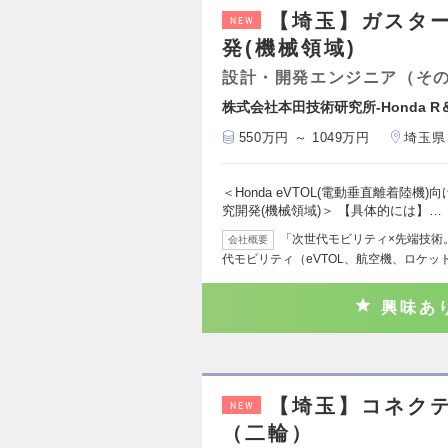
【埼玉】ガスタ
NEW
発(機械領域)
設計・開発エンジニア（そ
株式会社本田技術研究所-Honda R＆
550万円 ～ 1049万円
埼玉県
＜Honda eVTOL(電動垂直離着陸
究開発(機械領域)＞ 【具体的には】…
「次世代モビリティ×先端技術。0
会社概要
代モビリティ（eVTOL、航空機、ロケッ
興味あ
【埼玉】コネク
NEW
（二輪）