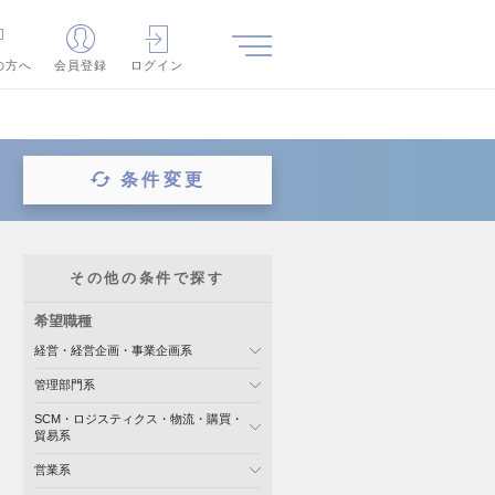
の方へ
会員登録
ログイン
条件変更
その他の条件で探す
希望職種
経営・経営企画・事業企画系
管理部門系
SCM・ロジスティクス・物流・購買・
貿易系
営業系