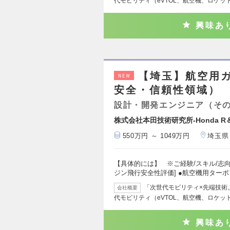
代モビリティ（eVTOL、航空機、ロケッ
興味あ
【埼玉】航空用
NEW
安全・信頼性領域）
設計・開発エンジニア（そ
株式会社本田技術研究所-Honda R＆
550万円 ～ 1049万円
埼玉県
【具体的には】 ※ご経験/スキル/志向
ジン飛行安全性評価] ●航空機用ター
「次世代モビリティ×先端技術。0
会社概要
代モビリティ（eVTOL、航空機、ロケッ
興味あ