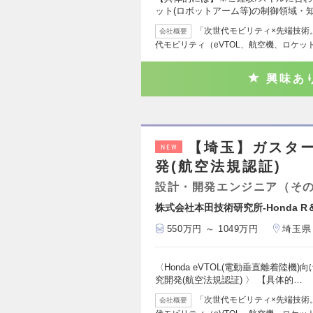
ット(ロボットアーム等)の制御領域・
「次世代モビリティ×先端技術。0
会社概要
代モビリティ（eVTOL、航空機、ロケッ
興味あ
【埼玉】ガスタ
NEW
発(航空法規認証)
設計・開発エンジニア（そ
株式会社本田技術研究所-Honda R＆
550万円 ～ 1049万円
埼玉県
〈Honda eVTOL(電動垂直離着陸
究開発(航空法規認証) 〉 【具体的…
「次世代モビリティ×先端技術。0
会社概要