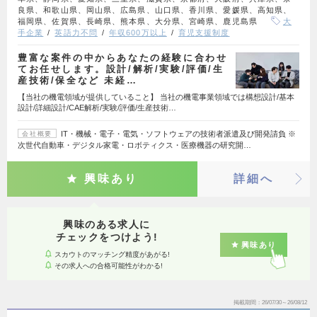
良県、和歌山県、岡山県、広島県、山口県、香川県、愛媛県、高知県、
福岡県、佐賀県、長崎県、熊本県、大分県、宮崎県、鹿児島県
大
手企業
英語力不問
年収600万以上
育児支援制度
豊富な案件の中からあなたの経験に合わせ
てお任せします。設計/解析/実験/評価/生
産技術/保全など 未経…
【当社の機電領域が提供していること】 当社の機電事業領域では構想設計/基本
設計/詳細設計/CAE解析/実験/評価/生産技術…
IT・機械・電子・電気・ソフトウェアの技術者派遣及び開発請負 ※
会社概要
次世代自動車・デジタル家電・ロボティクス・医療機器の研究開…
興味あり
詳細へ
興味のある求人に
チェックをつけよう!
興味あり
スカウトのマッチング精度があがる!
その求人への合格可能性がわかる!
掲載期間
26/07/30～26/08/12