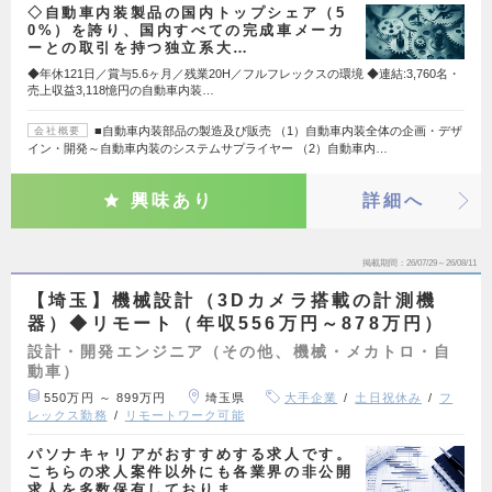
◇自動車内装製品の国内トップシェア（5
0%）を誇り、国内すべての完成車メーカ
ーとの取引を持つ独立系大…
◆年休121日／賞与5.6ヶ月／残業20H／フルフレックスの環境 ◆連結:3,760名・
売上収益3,118憶円の自動車内装…
■自動車内装部品の製造及び販売 （1）自動車内装全体の企画・デザ
会社概要
イン・開発～自動車内装のシステムサプライヤー （2）自動車内…
興味あり
詳細へ
掲載期間
26/07/29～26/08/11
【埼玉】機械設計（3Dカメラ搭載の計測機
器）◆リモート（年収556万円～878万円）
設計・開発エンジニア（その他、機械・メカトロ・自
動車）
550万円 ～ 899万円
埼玉県
大手企業
土日祝休み
フ
レックス勤務
リモートワーク可能
パソナキャリアがおすすめする求人です。
こちらの求人案件以外にも各業界の非公開
求人を多数保有しておりま…