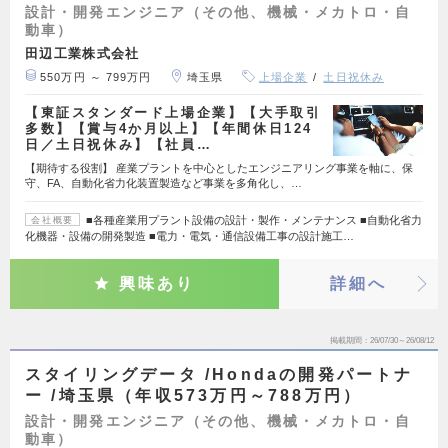
設計・開発エンジニア（その他、機械・メカトロ・自
動車）
田辺工業株式会社
550万円 ～ 799万円
埼玉県
上場企業
土日祝休み
【東証スタンダード上場企業】【大手取引
多数】【賞与4か月以上】【年間休日124
日／土日祝休み】【社員…
【期待する役割】 産業プラントを中心としたエンジニアリング事業を軸に、保
守、FA、自動化省力化装置製造など事業を多角化し、…
■各種産業用プラント設備の設計・製作・メンテナンス ■自動化省力
会社概要
化機器・設備の開発製造 ■電力・電気・通信設備工事の設計施工…
興味あり
詳細へ
掲載期間
26/07/30～26/08/12
スタイリングデータ /Hondaの開発パートナ
ー /埼玉県（年収573万円～788万円）
設計・開発エンジニア（その他、機械・メカトロ・自
動車）