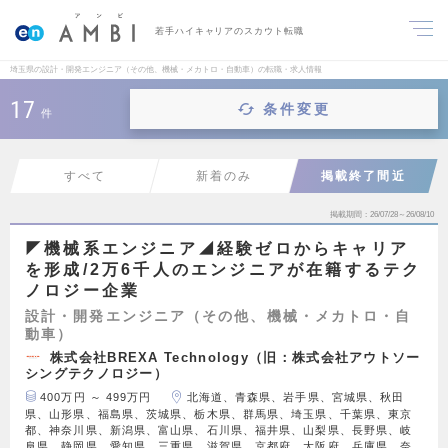
若手ハイキャリアのスカウト転職
埼玉県の設計・開発エンジニア（その他、機械・メカトロ・自動車）の転職・求人情報
17
条件変更
件
すべて
新着のみ
掲載終了間近
掲載期間
26/07/28～26/08/10
◤機械系エンジニア◢経験ゼロからキャリア
を形成/2万6千人のエンジニアが在籍するテク
ノロジー企業
設計・開発エンジニア（その他、機械・メカトロ・自
動車）
株式会社BREXA Technology（旧：株式会社アウトソー
シングテクノロジー）
400万円 ～ 499万円
北海道、青森県、岩手県、宮城県、秋田
県、山形県、福島県、茨城県、栃木県、群馬県、埼玉県、千葉県、東京
都、神奈川県、新潟県、富山県、石川県、福井県、山梨県、長野県、岐
阜県、静岡県、愛知県、三重県、滋賀県、京都府、大阪府、兵庫県、奈