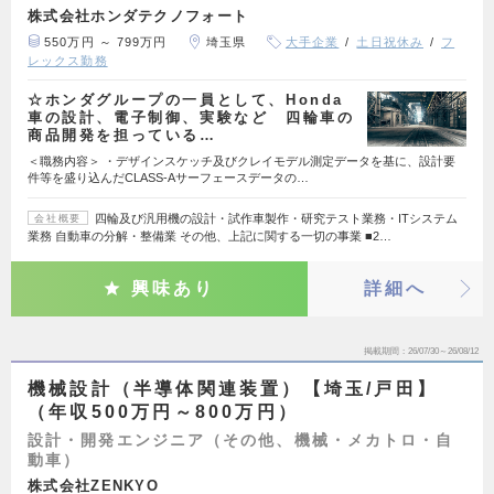
株式会社ホンダテクノフォート
550万円 ～ 799万円
埼玉県
大手企業
土日祝休み
フ
レックス勤務
☆ホンダグループの一員として、Honda
車の設計、電子制御、実験など 四輪車の
商品開発を担っている…
＜職務内容＞ ・デザインスケッチ及びクレイモデル測定データを基に、設計要
件等を盛り込んだCLASS-Aサーフェースデータの…
四輪及び汎用機の設計・試作車製作・研究テスト業務・ITシステム
会社概要
業務 自動車の分解・整備業 その他、上記に関する一切の事業 ■2…
興味あり
詳細へ
掲載期間
26/07/30～26/08/12
機械設計（半導体関連装置）【埼玉/戸田】
（年収500万円～800万円）
設計・開発エンジニア（その他、機械・メカトロ・自
動車）
株式会社ZENKYO