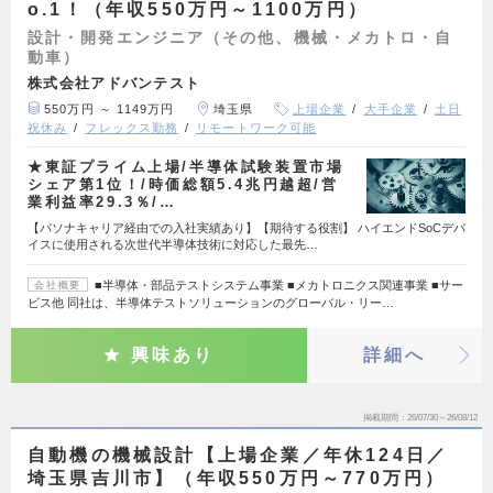
o.1！（年収550万円～1100万円）
設計・開発エンジニア（その他、機械・メカトロ・自
動車）
株式会社アドバンテスト
550万円 ～ 1149万円
埼玉県
上場企業
大手企業
土日
祝休み
フレックス勤務
リモートワーク可能
★東証プライム上場/半導体試験装置市場
シェア第1位！/時価総額5.4兆円越超/営
業利益率29.3％/…
【パソナキャリア経由での入社実績あり】【期待する役割】 ハイエンドSoCデバ
イスに使用される次世代半導体技術に対応した最先…
■半導体・部品テストシステム事業 ■メカトロニクス関連事業 ■サー
会社概要
ビス他 同社は、半導体テストソリューションのグローバル・リー…
興味あり
詳細へ
掲載期間
26/07/30～26/08/12
自動機の機械設計【上場企業／年休124日／
埼玉県吉川市】（年収550万円～770万円）