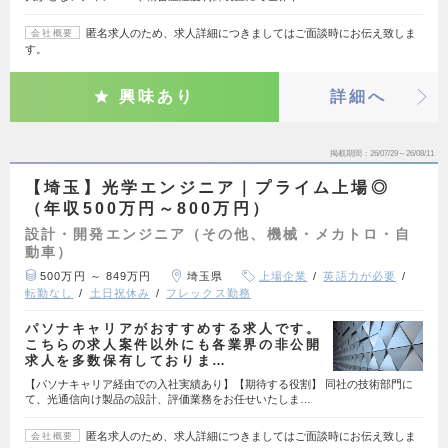
匿名求人のため、求人詳細につきましてはご面談時にお伝え致しま
会社概要
す。
興味あり
詳細へ
掲載期間
26/07/29～26/08/11
【埼玉】光学エンジニア｜プライム上場◎
（年収500万円～800万円）
設計・開発エンジニア（その他、機械・メカトロ・自
動車）
500万円 ～ 849万円
埼玉県
上場企業
英語力が必要
転勤なし
土日祝休み
フレックス勤務
パソナキャリアがおすすめする求人です。
こちらの求人案件以外にも各業界の非公開
求人を多数保有しておりま…
【パソナキャリア経由での入社実績あり】【期待する役割】 同社の技術部門に
て、光通信向け製品の設計、評価業務をお任せいたしま…
匿名求人のため、求人詳細につきましてはご面談時にお伝え致しま
会社概要