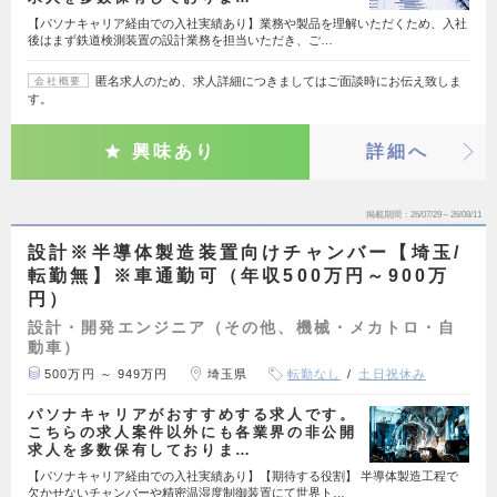
【パソナキャリア経由での入社実績あり】業務や製品を理解いただくため、入社
後はまず鉄道検測装置の設計業務を担当いただき、ご…
匿名求人のため、求人詳細につきましてはご面談時にお伝え致しま
会社概要
す。
興味あり
詳細へ
掲載期間
26/07/29～26/08/11
設計※半導体製造装置向けチャンバー【埼玉/
転勤無】※車通勤可（年収500万円～900万
円）
設計・開発エンジニア（その他、機械・メカトロ・自
動車）
500万円 ～ 949万円
埼玉県
転勤なし
土日祝休み
パソナキャリアがおすすめする求人です。
こちらの求人案件以外にも各業界の非公開
求人を多数保有しておりま…
【パソナキャリア経由での入社実績あり】【期待する役割】 半導体製造工程で
欠かせないチャンバーや精密温湿度制御装置にて世界ト…