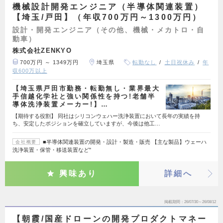
機械設計開発エンジニア（半導体関連装置）
【埼玉/戸田】（年収700万円～1300万円）
設計・開発エンジニア（その他、機械・メカトロ・自
動車）
株式会社ZENKYO
700万円 ～ 1349万円
埼玉県
転勤なし
土日祝休み
年
収600万以上
【埼玉県戸田市勤務・転勤無し・業界最大
手信越化学社と強い関係性を持つ!老舗半
導体洗浄装置メーカー!】…
【期待する役割】 同社はシリコンウェハー洗浄装置において長年の実績を持
ち、安定したポジションを確立していますが、今後は他工…
■半導体関連装置の開発・設計・製造・販売 【主な製品】ウェーハ
会社概要
洗浄装置・保管・移送装置など"
興味あり
詳細へ
掲載期間
26/07/30～26/08/12
【朝霞/国産ドローンの開発プロダクトマネー