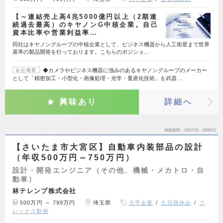
【～連結売上高4兆5000億円以上（2期連
続過去最高）のキヤノンG中核企業。自己
資本比率や営業利益率…
同社はキヤノングループの中核企業として、ビジネス機器から人工衛星まで世界
基準の製品開発を行っております。こちらのポジショ…
◆カメラやビジネス機器に強みのあるキヤノングループのメーカー
会社概要
として「精密加工・小型化・画像処理・光学・量産化技術」を武器…
興味あり
詳細へ
掲載期間
26/07/30～26/08/12
【さいたま市大宮区】自動車内装部品の設計
（年収500万円～750万円）
設計・開発エンジニア（その他、機械・メカトロ・自
動車）
林テレンプ株式会社
500万円 ～ 799万円
埼玉県
大手企業
土日祝休み
フ
レックス勤務