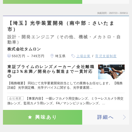
掲載期間
26/07/23～26/08/11
【埼玉】光学装置開発（南中部：さいたま
市）
設計・開発エンジニア（その他、機械・メカトロ・自
動車）
株式会社タムロン
550万円 ～ 749万円
埼玉県
上場企業
育児支援制度
東証プライムのレンズメーカー／全社離職
率は3％未満／開発から製造まで一貫対応
◎
【職務概要】 同社にて光学要素開発担当としての業務をお任せします。 【職務
詳細】 光学測定機、光学デバイスに関する、光学要素開…
【事業内容】 一眼レフカメラ用交換レンズ、ミラーレスカメラ用交
会社概要
換レンズ、監視カメラ用レンズ、FA／マシンビジョン用レンズ、…
興味あり
詳細へ