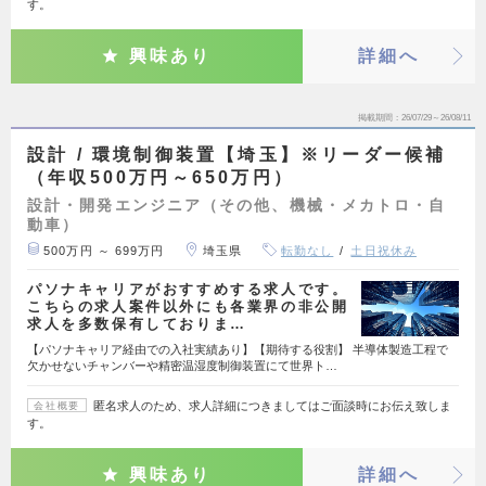
す。
興味あり
詳細へ
掲載期間
26/07/29～26/08/11
設計 / 環境制御装置【埼玉】※リーダー候補
（年収500万円～650万円）
設計・開発エンジニア（その他、機械・メカトロ・自
動車）
500万円 ～ 699万円
埼玉県
転勤なし
土日祝休み
パソナキャリアがおすすめする求人です。
こちらの求人案件以外にも各業界の非公開
求人を多数保有しておりま…
【パソナキャリア経由での入社実績あり】【期待する役割】 半導体製造工程で
欠かせないチャンバーや精密温湿度制御装置にて世界ト…
匿名求人のため、求人詳細につきましてはご面談時にお伝え致しま
会社概要
す。
興味あり
詳細へ