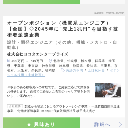
掲載期間
26/07/28～26/08/10
オープンポジション（機電系エンジニア）
【全国】◇2045年に“売上1兆円”を目指す技
術者派遣企業
設計・開発エンジニア（その他、機械・メカトロ・自
動車）
株式会社ヨコタエンタープライズ
400万円 ～ 749万円
北海道、茨城県、栃木県、群馬県、埼玉
県、千葉県、東京都、神奈川県、岐阜県、静岡県、愛知県、三重県、京
都府、大阪府、奈良県、福岡県
英語力不問
土日祝休み
ポテン
シャル採用（未経験可）
※取引のある顧客先への常駐です。 ご経験に応じて業務を
お任せします。 面接でご経歴とご希望のキャリア等をお伺
いし、ご案内いた…
製造から物流におけるアウトソーシング事業 ・一般貨物自動車運送
会社概要
事業 ・労働者派遣事業 1996年に代表取締役社長 横田成人氏が…
興味あり
詳細へ