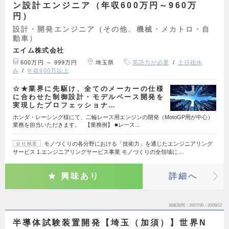
ン設計エンジニア（年収600万円～960万
円）
設計・開発エンジニア（その他、機械・メカトロ・自
動車）
エイム株式会社
600万円 ～ 999万円
埼玉県
英語力が必要
土日祝休
み
年収600万以上
☆★業界に先駆け、全てのメーカーの仕様
に合わせた制御設計・モデルベース開発を
実現したプロフェッショナ…
ホンダ・レーシング様にて、二輪レース用エンジンの開発（MotoGP用が中心）
業務を担当いただきます。 【業務例】 ■レ一ス…
モノづくりの各分野における「技術力」を通じたエンジニアリング
会社概要
サービス 1.エンジニアリングサービス事業 モノづくりの全領域に…
興味あり
詳細へ
掲載期間
26/07/30～26/08/12
半導体試験装置開発【埼玉（加須）】世界N