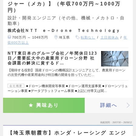
ジャー（メカ）】（年収700万円～1000万
円）
設計・開発エンジニア（その他、機械・メカトロ・自
動車）
株式会社ＮＴＴ ｅ－Ｄｒｏｎｅ Ｔｅｃｈｎｏｌｏｇｙ
700万円 ～ 1049万円
埼玉県
転勤なし
土日祝休み
年
収600万以上
NTT東日本のグループ会社／年間休日123
日／需要拡大中の産業用ドローン分野 社
会課題の解決に資するド…
【期待する役割】 国産ドローンの機構設計エンジニアとして、農業用ドローン
の次世代機や産業用途向け特注機の開発を担っていただ…
■ドローン機体開発等事業 ■ドローン運用支援事業 ■ドローンソリュ
会社概要
ーション事業 ■データプラットフォーム事業 ■上記に付帯又は関…
興味あり
詳細へ
掲載期間
26/07/30～26/08/12
【埼玉県朝霞市】ホンダ・レーシング エンジ