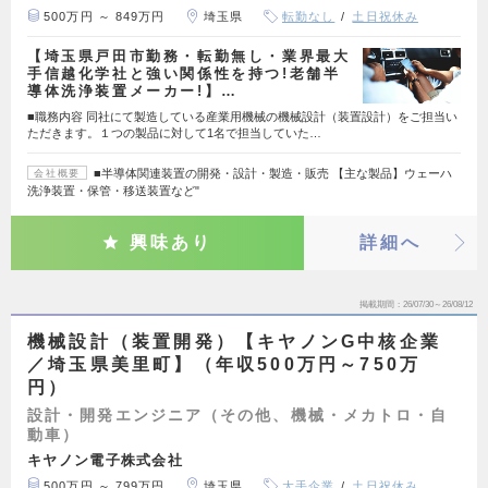
500万円 ～ 849万円
埼玉県
転勤なし
土日祝休み
【埼玉県戸田市勤務・転勤無し・業界最大
手信越化学社と強い関係性を持つ!老舗半
導体洗浄装置メーカー!】…
■職務内容 同社にて製造している産業用機械の機械設計（装置設計）をご担当い
ただきます。１つの製品に対して1名で担当していた…
■半導体関連装置の開発・設計・製造・販売 【主な製品】ウェーハ
会社概要
洗浄装置・保管・移送装置など"
興味あり
詳細へ
掲載期間
26/07/30～26/08/12
機械設計（装置開発）【キヤノンG中核企業
／埼玉県美里町】（年収500万円～750万
円）
設計・開発エンジニア（その他、機械・メカトロ・自
動車）
キヤノン電子株式会社
500万円 ～ 799万円
埼玉県
大手企業
土日祝休み