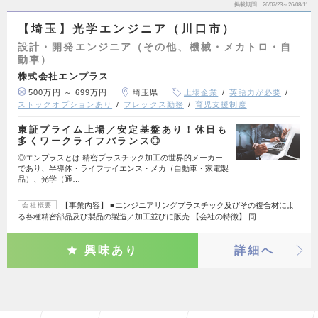
掲載期間
26/07/23～26/08/11
【埼玉】光学エンジニア（川口市）
設計・開発エンジニア（その他、機械・メカトロ・自
動車）
株式会社エンプラス
500万円 ～ 699万円
埼玉県
上場企業
英語力が必要
ストックオプションあり
フレックス勤務
育児支援制度
東証プライム上場／安定基盤あり！休日も
多くワークライフバランス◎
◎エンプラスとは 精密プラスチック加工の世界的メーカー
であり、半導体・ライフサイエンス・メカ（自動車・家電製
品）、光学（通…
【事業内容】 ■エンジニアリングプラスチック及びその複合材によ
会社概要
る各種精密部品及び製品の製造／加工並びに販売 【会社の特徴】 同…
興味あり
詳細へ