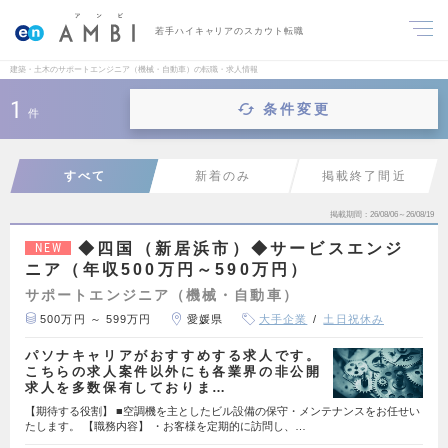
若手ハイキャリアのスカウト転職
建築・土木のサポートエンジニア（機械・自動車）の転職・求人情報
1
条件変更
件
すべて
新着のみ
掲載終了間近
掲載期間
26/08/06～26/08/19
◆四国（新居浜市）◆サービスエンジ
NEW
ニア（年収500万円～590万円）
サポートエンジニア（機械・自動車）
500万円 ～ 599万円
愛媛県
大手企業
土日祝休み
パソナキャリアがおすすめする求人です。
こちらの求人案件以外にも各業界の非公開
求人を多数保有しておりま…
【期待する役割】 ■空調機を主としたビル設備の保守・メンテナンスをお任せい
たします。 【職務内容】 ・お客様を定期的に訪問し、…