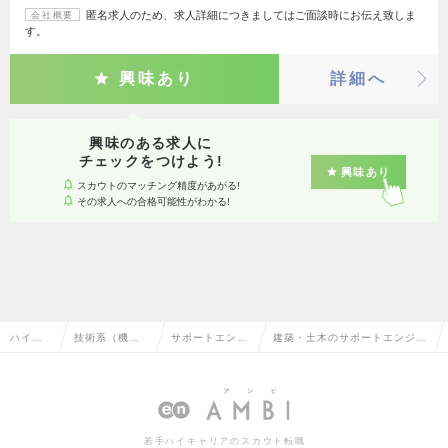
匿名求人のため、求人詳細につきましてはご面談時にお伝え致しま
会社概要
す。
興味あり
詳細へ
興味のある求人に
チェックをつけよう!
興味あり
スカウトのマッチング精度があがる!
その求人への合格可能性がわかる!
ハイク
技術系（機
サポートエンジ
建築・土木のサポートエンジニ
ラス求
械・メカト
ニア（機械・自
ア（機械・自動車）の転職・求
人TOP
ロ・自動車）
動車）
人情報一覧
若手ハイキャリアのスカウト転職