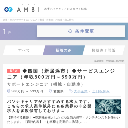
若手ハイキャリアのスカウト転職
建築・土木のサポートエンジニア（機械・自動車）の転職・求人情報
1
条件変更
件
すべて
新着のみ
掲載終了間近
掲載期間
26/08/06～26/08/19
◆四国（新居浜市）◆サービスエンジ
NEW
ニア（年収500万円～590万円）
サポートエンジニア（機械・自動車）
500万円 ～ 599万円
愛媛県
大手企業
土日祝休み
パソナキャリアがおすすめする求人です。
こちらの求人案件以外にも各業界の非公開
求人を多数保有しておりま…
【期待する役割】 ■空調機を主としたビル設備の保守・メンテナンスをお任せい
たします。 【職務内容】 ・お客様を定期的に訪問し、…