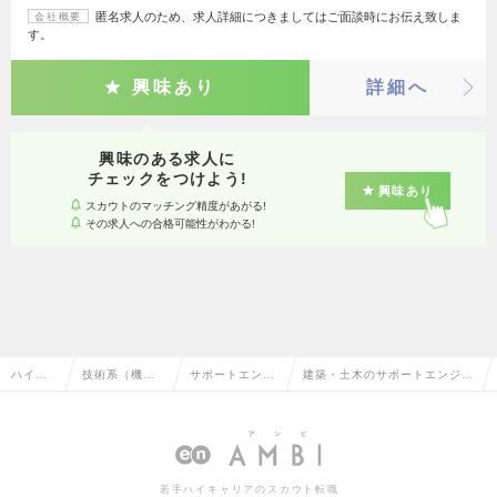
匿名求人のため、求人詳細につきましてはご面談時にお伝え致しま
会社概要
す。
興味あり
詳細へ
興味のある求人に
チェックをつけよう!
興味あり
スカウトのマッチング精度があがる!
その求人への合格可能性がわかる!
ハイク
技術系（機
サポートエンジ
建築・土木のサポートエンジニ
ラス求
械・メカト
ニア（機械・自
ア（機械・自動車）の転職・求
人TOP
ロ・自動車）
動車）
人情報一覧
若手ハイキャリアのスカウト転職