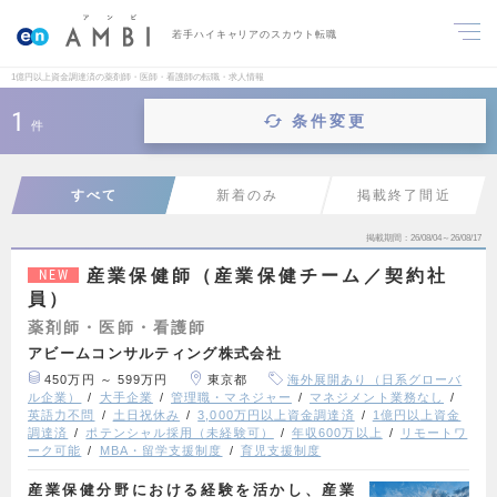
若手ハイキャリアのスカウト転職
1億円以上資金調達済の薬剤師・医師・看護師の転職・求人情報
1
条件変更
件
すべて
新着のみ
掲載終了間近
掲載期間
26/08/04～26/08/17
産業保健師（産業保健チーム／契約社
NEW
員）
薬剤師・医師・看護師
アビームコンサルティング株式会社
450万円 ～ 599万円
東京都
海外展開あり（日系グローバ
ル企業）
大手企業
管理職・マネジャー
マネジメント業務なし
英語力不問
土日祝休み
3,000万円以上資金調達済
1億円以上資金
調達済
ポテンシャル採用（未経験可）
年収600万以上
リモートワ
ーク可能
MBA・留学支援制度
育児支援制度
産業保健分野における経験を活かし、産業