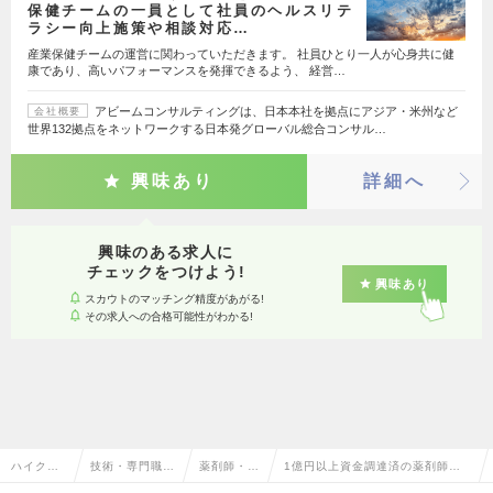
保健チームの一員として社員のヘルスリテ
ラシー向上施策や相談対応…
産業保健チームの運営に関わっていただきます。 社員ひとり一人が心身共に健
康であり、高いパフォーマンスを発揮できるよう、 経営…
アビームコンサルティングは、日本本社を拠点にアジア・米州など
会社概要
世界132拠点をネットワークする日本発グローバル総合コンサル…
興味あり
詳細へ
興味のある求人に
チェックをつけよう!
興味あり
スカウトのマッチング精度があがる!
その求人への合格可能性がわかる!
ハイクラ
技術・専門職系
薬剤師・医
1億円以上資金調達済の薬剤師・