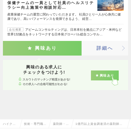
保健チームの一員として社員のヘルスリテ
ラシー向上施策や相談対応…
産業保健チームの運営に関わっていただきます。 社員ひとり一人が心身共に健
康であり、高いパフォーマンスを発揮できるよう、 経営…
アビームコンサルティングは、日本本社を拠点にアジア・米州など
会社概要
世界132拠点をネットワークする日本発グローバル総合コンサル…
興味あり
詳細へ
興味のある求人に
チェックをつけよう!
興味あり
スカウトのマッチング精度があがる!
その求人への合格可能性がわかる!
ハイクラ
技術・専門職系
薬剤師・医
1億円以上資金調達済の薬剤師・