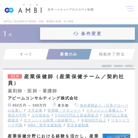
若手ハイキャリアのスカウト転職
1億円以上資金調達済の薬剤師・医師・看護師の転職・求人情報
1
条件変更
件
すべて
新着のみ
掲載終了間近
掲載期間
26/08/04～26/08/17
産業保健師（産業保健チーム／契約社
NEW
員）
薬剤師・医師・看護師
アビームコンサルティング株式会社
450万円 ～ 599万円
東京都
海外展開あり（日系グローバ
ル企業）
大手企業
管理職・マネジャー
マネジメント業務なし
英語力不問
土日祝休み
3,000万円以上資金調達済
1億円以上資金
調達済
ポテンシャル採用（未経験可）
年収600万以上
リモートワ
ーク可能
MBA・留学支援制度
育児支援制度
産業保健分野における経験を活かし、産業