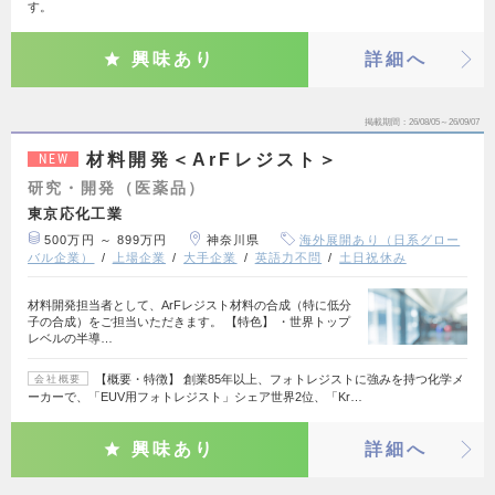
す。
興味あり
詳細へ
掲載期間
26/08/05～26/09/07
材料開発＜ArFレジスト＞
NEW
研究・開発（医薬品）
東京応化工業
500万円 ～ 899万円
神奈川県
海外展開あり（日系グロー
バル企業）
上場企業
大手企業
英語力不問
土日祝休み
材料開発担当者として、ArFレジスト材料の合成（特に低分
子の合成）をご担当いただきます。 【特色】 ・世界トップ
レベルの半導…
【概要・特徴】 創業85年以上、フォトレジストに強みを持つ化学メ
会社概要
ーカーで、「EUV用フォトレジスト」シェア世界2位、「Kr…
興味あり
詳細へ