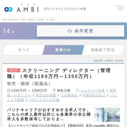
若手ハイキャリアのスカウト転職
神奈川県の研究・開発（医薬品）の転職・求人情報
14
条件変更
件
すべて
新着のみ
掲載終了間近
掲載期間
26/08/06～26/08/19
スクリーニング ディレクター（管理
NEW
職）（年収1180万円～1350万円）
研究・開発（医薬品）
1150万円 ～ 1399万円
神奈川県
ベンチャー企業
管理
職・マネジャー
英語力が必要
土日祝休み
年収600万以上
フレ
ックス勤務
リモートワーク可能
パソナキャリアがおすすめする求人です。
こちらの求人案件以外にも各業界の非公開
求人を多数保有しておりま…
【パソナキャリア経由での入社実績あり】【職務内容】 新規 capability 獲得をお