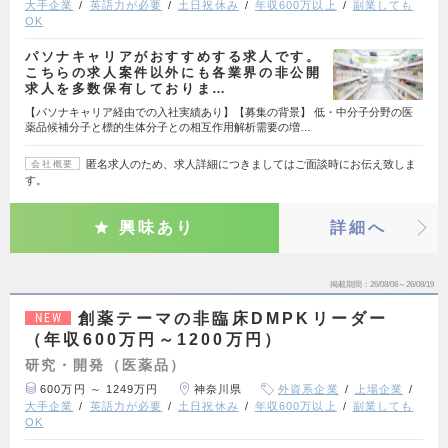
大手企業
英語力が必要
土日祝休み
年収600万以上
副業しても
OK
パソナキャリアがおすすめする求人です。
こちらの求人案件以外にも各業界の非公開
求人を多数保有しておりま…
【パソナキャリア経由での入社実績あり】【募集の背景】 低・中分子分野の医
薬品候補分子と標的生体分子との相互作用解析需要の増…
匿名求人のため、求人詳細につきましてはご面談時にお伝え致しま
会社概要
す。
興味あり
詳細へ
掲載期間
26/08/06～26/08/19
創薬テーマの非臨床DMPKリーダー
NEW
（年収600万円～1200万円）
研究・開発（医薬品）
600万円 ～ 1249万円
神奈川県
外資系企業
上場企業
大手企業
英語力が必要
土日祝休み
年収600万以上
副業しても
OK