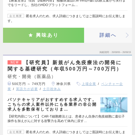
【募集背景】 増員 【職務内容】 核酸医薬品のin vivo評価の試験立案から実行ま
でをリードし、当社のHDOプラットフォーム…
匿名求人のため、求人詳細につきましてはご面談時にお伝え致しま
会社概要
す。
興味あり
詳細へ
掲載期間
26/08/06～26/08/19
【研究員】新規がん免疫療法の開発に
NEW
関する基礎研究（年収500万円～700万円）
研究・開発（医薬品）
500万円 ～ 749万円
神奈川県
上場企業
ベンチャー企
業
英語力が必要
土日祝休み
パソナキャリアがおすすめする求人です。
こちらの求人案件以外にも各業界の非公開
求人を多数保有しておりま…
【研究内容について】 CAR-T細胞療法とは、患者さん自身の免疫細胞に遺伝子
操作を加えがんに対する攻撃力を高めて体内に戻す…
匿名求人のため、求人詳細につきましてはご面談時にお伝え致しま
会社概要