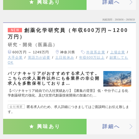
興味あり
詳細へ
掲載期間
26/08/06～26/08/19
創薬化学研究員（年収600万円～1200
NEW
万円）
研究・開発（医薬品）
600万円 ～ 1249万円
神奈川県
外資系企業
上場企業
大手企業
英語力が必要
土日祝休み
年収600万以上
副業しても
OK
パソナキャリアがおすすめする求人です。
こちらの求人案件以外にも各業界の非公開
求人を多数保有しておりま…
【パソナキャリア経由での入社実績あり】【募集の背景】 低・中分子による化
学創薬研究の強化、及び次世代創薬技術開発の加速のた…
匿名求人のため、求人詳細につきましてはご面談時にお伝え致しま
会社概要
す。
興味あり
詳細へ