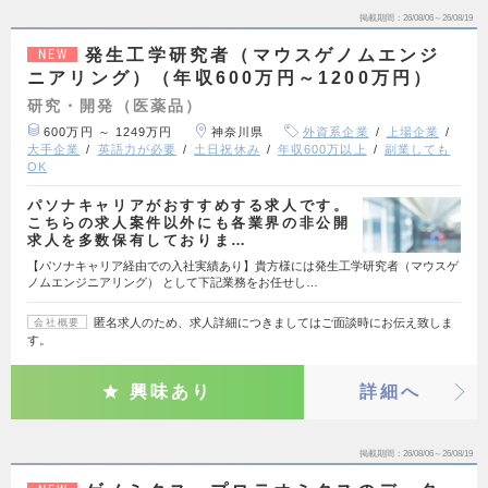
掲載期間
26/08/06～26/08/19
発生工学研究者（マウスゲノムエンジ
NEW
ニアリング）（年収600万円～1200万円）
研究・開発（医薬品）
600万円 ～ 1249万円
神奈川県
外資系企業
上場企業
大手企業
英語力が必要
土日祝休み
年収600万以上
副業しても
OK
パソナキャリアがおすすめする求人です。
こちらの求人案件以外にも各業界の非公開
求人を多数保有しておりま…
【パソナキャリア経由での入社実績あり】貴方様には発生工学研究者（マウスゲ
ノムエンジニアリング） として下記業務をお任せし…
匿名求人のため、求人詳細につきましてはご面談時にお伝え致しま
会社概要
す。
興味あり
詳細へ
掲載期間
26/08/06～26/08/19