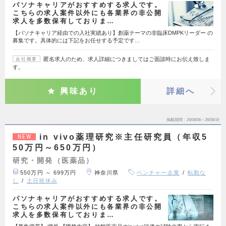
パソナキャリアがおすすめする求人です。
こちらの求人案件以外にも各業界の非公開
求人を多数保有しておりま…
【パソナキャリア経由での入社実績あり】創薬テーマの非臨床DMPKリーダー の
募集です。具体的には下記をお任せする予定です…
匿名求人のため、求人詳細につきましてはご面談時にお伝え致しま
会社概要
す。
興味あり
詳細へ
掲載期間
26/08/06～26/08/19
in vivo薬理研究※主任研究員（年収5
NEW
50万円～650万円）
研究・開発（医薬品）
550万円 ～ 699万円
神奈川県
ベンチャー企業
転勤な
し
土日祝休み
パソナキャリアがおすすめする求人です。
こちらの求人案件以外にも各業界の非公開
求人を多数保有しておりま…