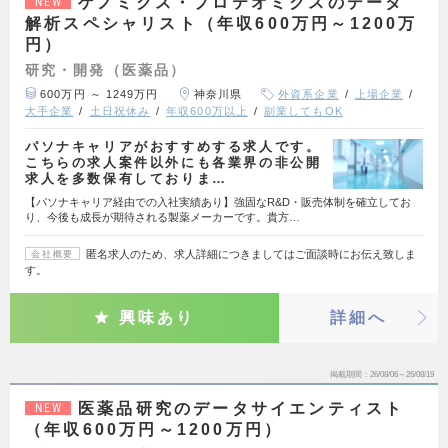
ゲノミクス・プロテオミクスのデータ
NEW
解析スペシャリスト（年収600万円～1200万
円）
研究・開発（医薬品）
600万円 ～ 1249万円
神奈川県
外資系企業
上場企業
大手企業
土日祝休み
年収600万以上
副業してもOK
パソナキャリアがおすすめする求人です。
こちらの求人案件以外にも各業界の非公開
求人を多数保有しておりま…
【パソナキャリア経由での入社実績あり】強固なR&D・販売体制を確立してお
り、今後も成長が期待される製薬メーカーです。貴方…
匿名求人のため、求人詳細につきましてはご面談時にお伝え致しま
会社概要
す。
興味あり
詳細へ
掲載期間
26/08/06～26/08/19
医薬品研究のデータサイエンティスト
NEW
（年収600万円～1200万円）