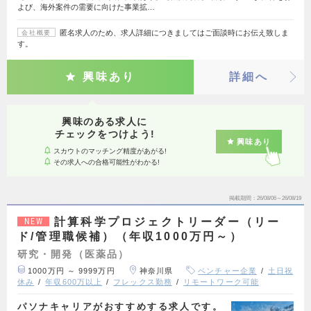
よび、海外案件の需要に向けた事業拡…
匿名求人のため、求人詳細につきましてはご面談時にお伝え致しま
会社概要
す。
興味あり
詳細へ
興味のある求人に
チェックをつけよう!
興味あり
スカウトのマッチング精度があがる!
その求人への合格可能性がわかる!
掲載期間
26/08/06～26/08/19
計算科学プロジェクトリーダー（リー
NEW
ド/管理職候補）（年収1000万円～）
研究・開発（医薬品）
1000万円 ～ 9999万円
神奈川県
ベンチャー企業
土日祝
休み
年収600万以上
フレックス勤務
リモートワーク可能
パソナキャリアがおすすめする求人です。