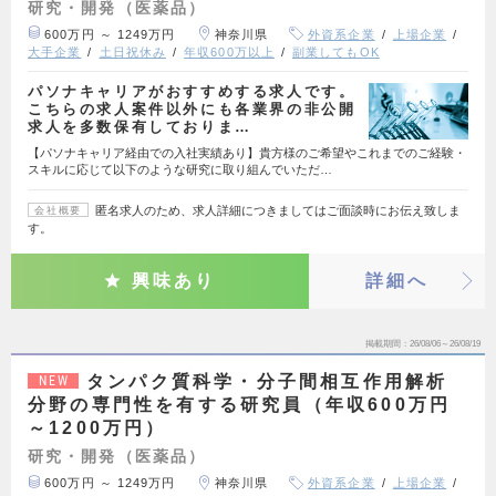
研究・開発（医薬品）
600万円 ～ 1249万円
神奈川県
外資系企業
上場企業
大手企業
土日祝休み
年収600万以上
副業してもOK
パソナキャリアがおすすめする求人です。
こちらの求人案件以外にも各業界の非公開
求人を多数保有しておりま…
【パソナキャリア経由での入社実績あり】貴方様のご希望やこれまでのご経験・
スキルに応じて以下のような研究に取り組んでいただ…
匿名求人のため、求人詳細につきましてはご面談時にお伝え致しま
会社概要
す。
興味あり
詳細へ
掲載期間
26/08/06～26/08/19
タンパク質科学・分子間相互作用解析
NEW
分野の専門性を有する研究員（年収600万円
～1200万円）
研究・開発（医薬品）
600万円 ～ 1249万円
神奈川県
外資系企業
上場企業