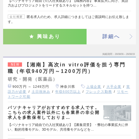
【パソナキャリア経由での入社実績あり】【職務内容】 事業拡大に向け、英語
力およびプロジェクトをリードするスキルセットを持つ…
匿名求人のため、求人詳細につきましてはご面談時にお伝え致しま
会社概要
す。
興味あり
詳細へ
掲載期間
26/08/06～26/08/19
【湘南】高次in vitro評価を担う専門
NEW
職（年収940万円～1200万円）
研究・開発（医薬品）
900万円 ～ 1249万円
神奈川県
上場企業
大手企業
英
語力が必要
土日祝休み
年収600万以上
フレックス勤務
リモー
トワーク可能
パソナキャリアがおすすめする求人です。
こちらの求人案件以外にも各業界の非公開
求人を多数保有しておりま…
【パソナキャリア経由での入社実績あり】【募集背景】 ・弊社の事業拡大に伴
い、動的培養モデル、3Dモデル、共培養モデルなどを…