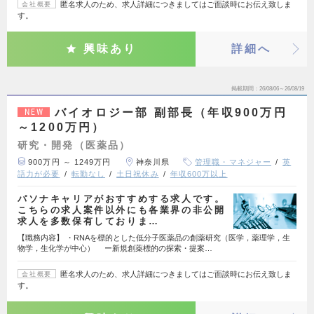
匿名求人のため、求人詳細につきましてはご面談時にお伝え致しま
会社概要
す。
興味あり
詳細へ
掲載期間
26/08/06～26/08/19
バイオロジー部 副部長（年収900万円
NEW
～1200万円）
研究・開発（医薬品）
900万円 ～ 1249万円
神奈川県
管理職・マネジャー
英
語力が必要
転勤なし
土日祝休み
年収600万以上
パソナキャリアがおすすめする求人です。
こちらの求人案件以外にも各業界の非公開
求人を多数保有しておりま…
【職務内容】 ・RNAを標的とした低分子医薬品の創薬研究（医学，薬理学，生
物学，生化学が中心） ー新規創薬標的の探索・提案…
匿名求人のため、求人詳細につきましてはご面談時にお伝え致しま
会社概要
す。