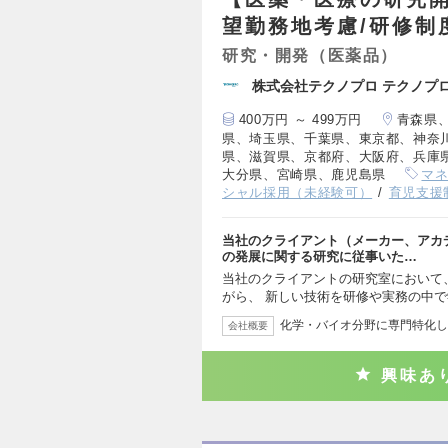
望勤務地考慮/研修制
研究・開発（医薬品）
株式会社テクノプロ テクノプ
400万円 ～ 499万円
青森県
県、埼玉県、千葉県、東京都、神奈
県、滋賀県、京都府、大阪府、兵庫
大分県、宮崎県、鹿児島県
マ
シャル採用（未経験可）
育児支援
当社のクライアント（メーカー、アカ
の発展に関する研究に従事いた…
当社のクライアントの研究室において
がら、 新しい技術を研修や実務の中
化学・バイオ分野に専門特化し
会社概要
興味あ