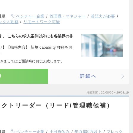
川県
ベンチャー企業
管理職・マネジャー
英語力が必要
ックス勤務
リモートワーク可能
す。 こちらの求人案件以外にも各業界の非
務内容】 新規 capability 獲得をお
…
きましてはご面談時にお伝え致します。
り
詳細へ
掲載期間
26/08/06～26/08/19
ェクトリーダー（リード/管理職候補）
川県
ベンチャー企業
土日祝休み
年収600万以上
フレック