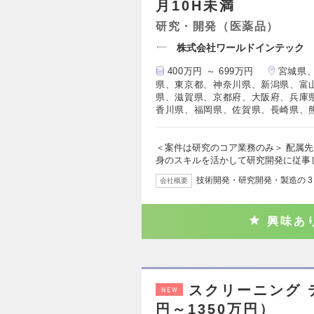
月10H未満
研究・開発（医薬品）
株式会社ワールドインテック
400万円 ～ 699万円
宮城県
県、東京都、神奈川県、新潟県、富
県、滋賀県、京都府、大阪府、兵庫
香川県、福岡県、佐賀県、長崎県、
＜案件は研究のコア業務のみ＞ 配属
身のスキルを活かして研究開発に従事
技術開発・研究開発・製造の 
会社概要
興味あ
スクリーニング 
NEW
円～1350万円）