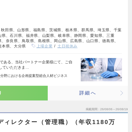
、秋田県、山形県、福島県、茨城県、栃木県、群馬県、埼玉県、千葉
山県、石川県、福井県、山梨県、岐阜県、静岡県、愛知県、三重
県、奈良県、鳥取県、島根県、岡山県、広島県、山口県、徳島県、
熊本県、大分県
上場企業
土日祝休み
先である、当社パートナー企業様にて、ご自
していただきま…
3 分野における企画提案型総合人材ビジネス
り
詳細へ
掲載期間
26/08/06～26/08/19
ディレクター（管理職）（年収1180万