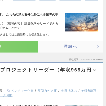
す。 こちらの求人案件以外にも各業界の非
り】【職務内容】 計算化学をリードできる
任せることがで…
きましてはご面談時にお伝え致します。
り
詳細へ
掲載期間
26/08/06～26/08/19
部門 プロジェクトリーダー（年収965万円～
県
ベンチャー企業
英語力が必要
土日祝休み
年収600万
ーク可能