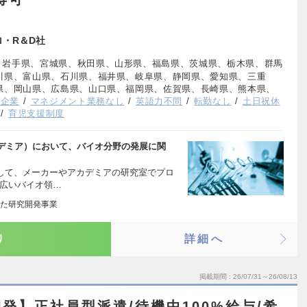
ロ・R＆D社
、岩手県、宮城県、秋田県、山形県、福島県、茨城県、栃木県、群馬
川県、富山県、石川県、福井県、岐阜県、静岡県、愛知県、三重
県、岡山県、広島県、山口県、福岡県、佐賀県、長崎県、熊本県、
手企業
マネジメント業務なし
英語力不問
転勤なし
土日祝休
育児支援制度
デミア）において、バイオ分野の発展に関
として、メーカーやアカデミアの研究室でプロ
幅広いバイオ領…
た研究開発事業
り
詳細へ
掲載期間
26/07/31～26/08/13
発】正社員型派遣/待機中100%給与/希