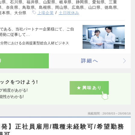
山県、石川県、福井県、山梨県、岐阜県、静岡県、愛知県、三重
県、奈良県、鳥取県、島根県、岡山県、広島県、山口県、徳島県、
熊本県、大分県
上場企業
土日祝休み
先である、当社パートナー企業様にて、ご自
開発に従事して…
3 分野における企画提案型総合人材ビジネス
り
詳細へ
ックをつけよう!
興味あり
グ精度があがる!
能性がわかる!
掲載期間
26/08/03～26/08/16
発】正社員雇用/職種未経験可/希望勤務
得可