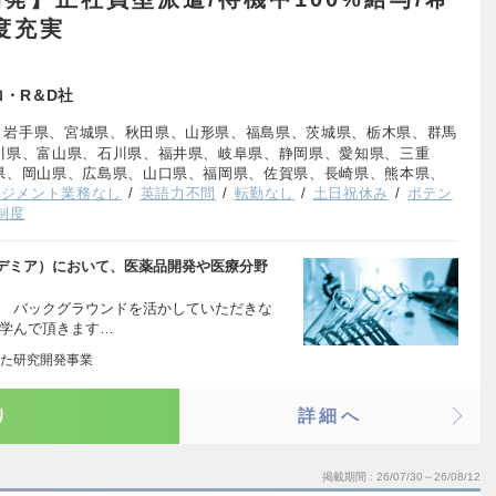
度充実
ロ・R＆D社
、岩手県、宮城県、秋田県、山形県、福島県、茨城県、栃木県、群馬
川県、富山県、石川県、福井県、岐阜県、静岡県、愛知県、三重
県、岡山県、広島県、山口県、福岡県、佐賀県、長崎県、熊本県、
ネジメント業務なし
英語力不問
転勤なし
土日祝休み
ポテン
制度
デミア）において、医薬品開発や医療分野
、 バックグラウンドを活かしていただきな
で学んで頂きます…
た研究開発事業
り
詳細へ
掲載期間
26/07/30～26/08/12