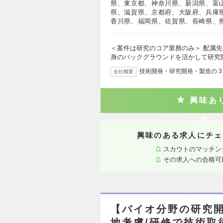
県、東京都、神奈川県、新潟県、富
県、滋賀県、京都府、大阪府、兵庫
香川県、福岡県、佐賀県、長崎県、
＜案件は研究のコア業務のみ＞ 配属
身のバックグラウンドを活かして研究
技術開発・研究開発・製造の 
会社概要
興味あ
興味のある求人にチェ
スカウトのマッチン
その求人への合格可
【バイオ分野の研究開
地考慮/研修で技術取