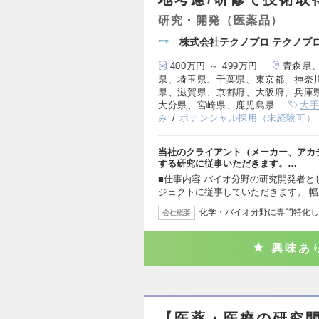
研究・開発（医薬品）
株式会社テクノプロ テクノプ
400万円 ～ 499万円
青森県
県、埼玉県、千葉県、東京都、神奈
県、滋賀県、京都府、大阪府、兵庫
大分県、宮崎県、鹿児島県
大
み
ポテンシャル採用（未経験可）
当社のクライアント（メーカー、アカ
する研究に従事いただきます。…
■仕事内容 バイオ分野の研究開発者
ジェクトに従事していただきます。 
化学・バイオ分野に専門特化し
会社概要
興味あ
【医薬・医療の研究開