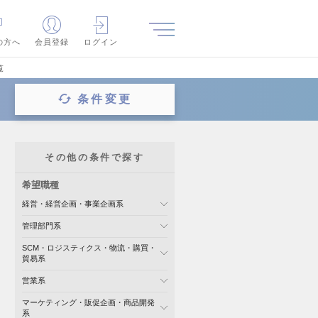
の方へ
会員登録
ログイン
覧
条件変更
その他の条件で探す
希望職種
経営・経営企画・事業企画系
管理部門系
SCM・ロジスティクス・物流・購買・
貿易系
営業系
マーケティング・販促企画・商品開発
系