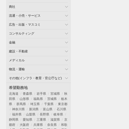
商社
流通・小売・サービス
広告・出版・マスコミ
コンサルティング
金融
建設・不動産
メディカル
物流・運輸
その他(インフラ・教育・官公庁など)
希望勤務地
北海道
青森県
岩手県
宮城県
秋
田県
山形県
福島県
茨城県
栃木
県
群馬県
埼玉県
千葉県
東京都
神奈川県
新潟県
富山県
石川県
福井県
山梨県
長野県
岐阜県
静岡県
愛知県
三重県
滋賀県
京
都府
大阪府
兵庫県
奈良県
和歌