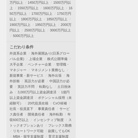
万円以上
1450万円以上
1500万円以
上
1550万円以上
1600万円以上
16
50万円以上
1700万円以上
1750万円
以上
1800万円以上
1850万円以上
1900万円以上
1950万円以上
2000万
円以上
2500万円以上
3000万円以上
5000万円以上
こだわり条件
外資系企業
海外展開あり(日系グロー
バル企業)
上場企業
株式公開準備
大手企業
ベンチャー企業
管理職・
マネジャー
マネジメント業務なし
新規事業・新サービス
海外出張
海
外折衝
英語力が必要
中国語力が必
要
英語力不問
転勤なし
土日祝休
み
3,000万円以上資金調達済
1億円
以上資金調達済
ポテンシャル採用（未
経験可）
20代役員在籍
CxO候補
社長・役員直下
事業責任者
サービ
ス責任者
開発責任者
海外転勤
年
収600万以上
インセンティブ制度
ス
トックオプションあり
フレックス勤務
リモートワーク可能
副業してもOK
MBA・留学支援制度
育児支援制度