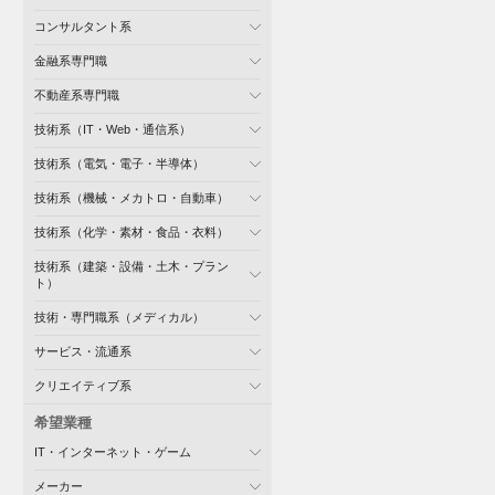
コンサルタント系
金融系専門職
不動産系専門職
技術系（IT・Web・通信系）
技術系（電気・電子・半導体）
技術系（機械・メカトロ・自動車）
技術系（化学・素材・食品・衣料）
技術系（建築・設備・土木・プラン
ト）
技術・専門職系（メディカル）
サービス・流通系
クリエイティブ系
希望業種
IT・インターネット・ゲーム
メーカー