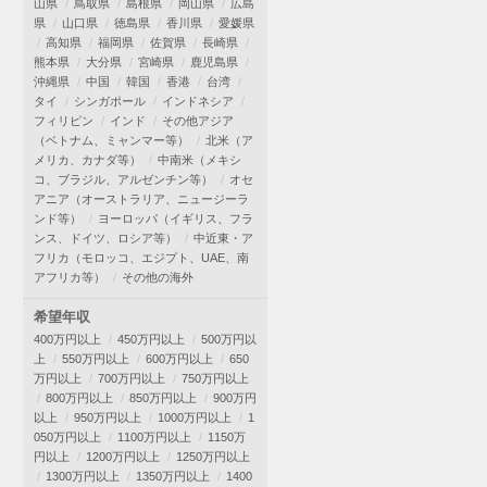
山県
鳥取県
島根県
岡山県
広島
県
山口県
徳島県
香川県
愛媛県
高知県
福岡県
佐賀県
長崎県
熊本県
大分県
宮崎県
鹿児島県
沖縄県
中国
韓国
香港
台湾
タイ
シンガポール
インドネシア
フィリピン
インド
その他アジア
（ベトナム、ミャンマー等）
北米（ア
メリカ、カナダ等）
中南米（メキシ
コ、ブラジル、アルゼンチン等）
オセ
アニア（オーストラリア、ニュージーラ
ンド等）
ヨーロッパ（イギリス、フラ
ンス、ドイツ、ロシア等）
中近東・ア
フリカ（モロッコ、エジプト、UAE、南
アフリカ等）
その他の海外
希望年収
400万円以上
450万円以上
500万円以
上
550万円以上
600万円以上
650
万円以上
700万円以上
750万円以上
800万円以上
850万円以上
900万円
以上
950万円以上
1000万円以上
1
050万円以上
1100万円以上
1150万
円以上
1200万円以上
1250万円以上
1300万円以上
1350万円以上
1400