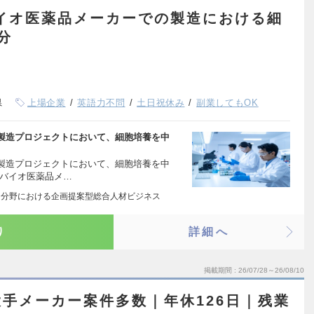
イオ医薬品メーカーでの製造における細
分
県
上場企業
英語力不問
土日祝休み
副業してもOK
製造プロジェクトにおいて、細胞培養を中
製造プロジェクトにおいて、細胞培養を中
手バイオ医薬品メ…
3 分野における企画提案型総合人材ビジネス
り
詳細へ
掲載期間
26/07/28～26/08/10
手メーカー案件多数｜年休126日｜残業