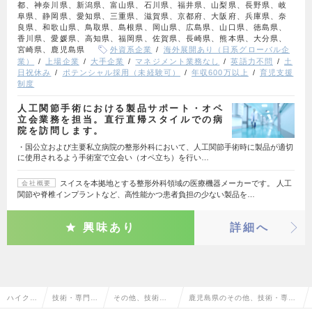
都、神奈川県、新潟県、富山県、石川県、福井県、山梨県、長野県、岐
阜県、静岡県、愛知県、三重県、滋賀県、京都府、大阪府、兵庫県、奈
良県、和歌山県、鳥取県、島根県、岡山県、広島県、山口県、徳島県、
香川県、愛媛県、高知県、福岡県、佐賀県、長崎県、熊本県、大分県、
宮崎県、鹿児島県
外資系企業
海外展開あり（日系グローバル企
業）
上場企業
大手企業
マネジメント業務なし
英語力不問
土
日祝休み
ポテンシャル採用（未経験可）
年収600万以上
育児支援
制度
人工関節手術における製品サポート・オペ
立会業務を担当。直行直帰スタイルでの病
院を訪問します。
・国公立および主要私立病院の整形外科において、人工関節手術時に製品が適切
に使用されるよう手術室で立会い（オペ立ち）を行い…
スイスを本拠地とする整形外科領域の医療機器メーカーです。 人工
会社概要
関節や脊椎インプラントなど、高性能かつ患者負担の少ない製品を…
興味あり
詳細へ
ハイクラ
技術・専門職
その他、技術・
鹿児島県のその他、技術・専門