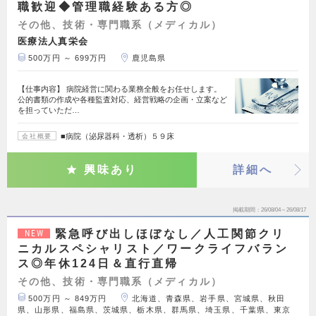
職歓迎◆管理職経験ある方◎
その他、技術・専門職系（メディカル）
医療法人真栄会
500万円 ～ 699万円
鹿児島県
【仕事内容】 病院経営に関わる業務全般をお任せします。
公的書類の作成や各種監査対応、経営戦略の企画・立案など
を担っていただ…
■病院（泌尿器科・透析）５９床
会社概要
興味あり
詳細へ
掲載期間
26/08/04～26/08/17
緊急呼び出しほぼなし／人工関節クリ
NEW
ニカルスペシャリスト／ワークライフバラン
ス◎年休124日＆直行直帰
その他、技術・専門職系（メディカル）
500万円 ～ 849万円
北海道、青森県、岩手県、宮城県、秋田
県、山形県、福島県、茨城県、栃木県、群馬県、埼玉県、千葉県、東京