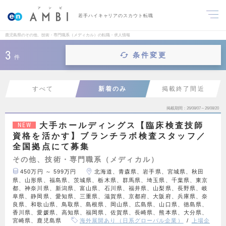
若手ハイキャリアのスカウト転職
鹿児島県のその他、技術・専門職系（メディカル）の転職・求人情報
3
条件変更
件
すべて
新着のみ
掲載終了間近
掲載期間
26/08/07～26/08/20
大手ホールディングス【臨床検査技師
NEW
資格を活かす】ブランチラボ検査スタッフ／
全国拠点にて募集
その他、技術・専門職系（メディカル）
450万円 ～ 599万円
北海道、青森県、岩手県、宮城県、秋田
県、山形県、福島県、茨城県、栃木県、群馬県、埼玉県、千葉県、東京
都、神奈川県、新潟県、富山県、石川県、福井県、山梨県、長野県、岐
阜県、静岡県、愛知県、三重県、滋賀県、京都府、大阪府、兵庫県、奈
良県、和歌山県、鳥取県、島根県、岡山県、広島県、山口県、徳島県、
香川県、愛媛県、高知県、福岡県、佐賀県、長崎県、熊本県、大分県、
宮崎県、鹿児島県
海外展開あり（日系グローバル企業）
上場企