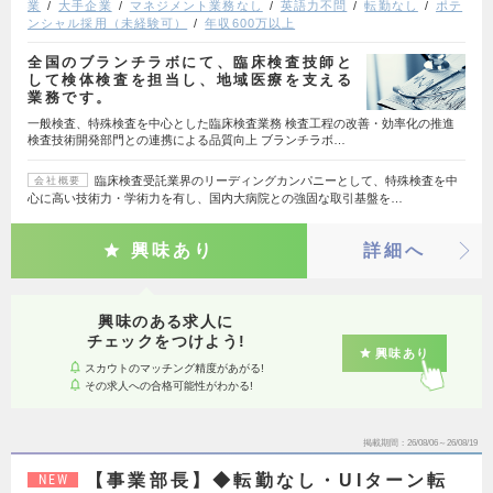
業
大手企業
マネジメント業務なし
英語力不問
転勤なし
ポテ
ンシャル採用（未経験可）
年収600万以上
全国のブランチラボにて、臨床検査技師と
して検体検査を担当し、地域医療を支える
業務です。
一般検査、特殊検査を中心とした臨床検査業務 検査工程の改善・効率化の推進
検査技術開発部門との連携による品質向上 ブランチラボ…
臨床検査受託業界のリーディングカンパニーとして、特殊検査を中
会社概要
心に高い技術力・学術力を有し、国内大病院との強固な取引基盤を…
興味あり
詳細へ
興味のある求人に
チェックをつけよう!
興味あり
スカウトのマッチング精度があがる!
その求人への合格可能性がわかる!
掲載期間
26/08/06～26/08/19
【事業部長】◆転勤なし・UIターン転
NEW