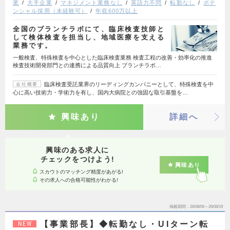
業
大手企業
マネジメント業務なし
英語力不問
転勤なし
ポテ
ンシャル採用（未経験可）
年収600万以上
全国のブランチラボにて、臨床検査技師と
して検体検査を担当し、地域医療を支える
業務です。
一般検査、特殊検査を中心とした臨床検査業務 検査工程の改善・効率化の推進
検査技術開発部門との連携による品質向上 ブランチラボ…
臨床検査受託業界のリーディングカンパニーとして、特殊検査を中
会社概要
心に高い技術力・学術力を有し、国内大病院との強固な取引基盤を…
興味あり
詳細へ
興味のある求人に
チェックをつけよう!
興味あり
スカウトのマッチング精度があがる!
その求人への合格可能性がわかる!
掲載期間
26/08/06～26/08/19
【事業部長】◆転勤なし・UIターン転
NEW