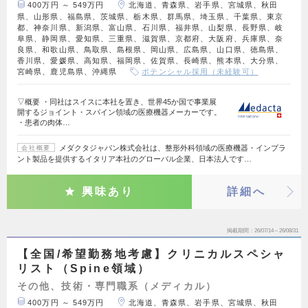
400万円 ～ 549万円
北海道、青森県、岩手県、宮城県、秋田
県、山形県、福島県、茨城県、栃木県、群馬県、埼玉県、千葉県、東京
都、神奈川県、新潟県、富山県、石川県、福井県、山梨県、長野県、岐
阜県、静岡県、愛知県、三重県、滋賀県、京都府、大阪府、兵庫県、奈
良県、和歌山県、鳥取県、島根県、岡山県、広島県、山口県、徳島県、
香川県、愛媛県、高知県、福岡県、佐賀県、長崎県、熊本県、大分県、
宮崎県、鹿児島県、沖縄県
ポテンシャル採用（未経験可）
▽概要 ・同社はスイスに本社を置き、世界45か国で事業展
開するジョイント・スパイン領域の医療機器メーカーです。
・患者の肉体…
メダクタジャパン株式会社は、整形外科領域の医療機器・インプラ
会社概要
ント製品を提供するイタリア本社のグローバル企業、日本法人です…
興味あり
詳細へ
掲載期間
26/07/14～26/08/31
【全国/希望勤務地考慮】クリニカルスペシャ
リスト（Spine領域）
その他、技術・専門職系（メディカル）
400万円 ～ 549万円
北海道、青森県、岩手県、宮城県、秋田