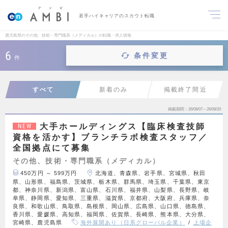
若手ハイキャリアのスカウト転職
鹿児島県のその他、技術・専門職系（メディカル）の転職・求人情報
6
条件変更
件
すべて
新着のみ
掲載終了間近
掲載期間
26/08/07～26/08/20
大手ホールディングス【臨床検査技師
NEW
資格を活かす】ブランチラボ検査スタッフ／
全国拠点にて募集
その他、技術・専門職系（メディカル）
450万円 ～ 599万円
北海道、青森県、岩手県、宮城県、秋田
県、山形県、福島県、茨城県、栃木県、群馬県、埼玉県、千葉県、東京
都、神奈川県、新潟県、富山県、石川県、福井県、山梨県、長野県、岐
阜県、静岡県、愛知県、三重県、滋賀県、京都府、大阪府、兵庫県、奈
良県、和歌山県、鳥取県、島根県、岡山県、広島県、山口県、徳島県、
香川県、愛媛県、高知県、福岡県、佐賀県、長崎県、熊本県、大分県、
宮崎県、鹿児島県
海外展開あり（日系グローバル企業）
上場企