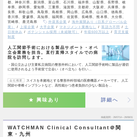
都、神奈川県、新潟県、富山県、石川県、福井県、山梨県、長野県、岐
阜県、静岡県、愛知県、三重県、滋賀県、京都府、大阪府、兵庫県、奈
良県、和歌山県、鳥取県、島根県、岡山県、広島県、山口県、徳島県、
香川県、愛媛県、高知県、福岡県、佐賀県、長崎県、熊本県、大分県、
宮崎県、鹿児島県
外資系企業
海外展開あり（日系グローバル企
業）
上場企業
大手企業
マネジメント業務なし
英語力不問
土
日祝休み
ポテンシャル採用（未経験可）
年収600万以上
育児支援
制度
人工関節手術における製品サポート・オペ
立会業務を担当。直行直帰スタイルでの病
院を訪問します。
・国公立および主要私立病院の整形外科において、人工関節手術時に製品が適切
に使用されるよう手術室で立会い（オペ立ち）を行い…
スイスを本拠地とする整形外科領域の医療機器メーカーです。 人工
会社概要
関節や脊椎インプラントなど、高性能かつ患者負担の少ない製品を…
興味あり
詳細へ
掲載期間
26/07/14～26/08/31
WATCHMAN Clinical Consultant＠関
東・九州