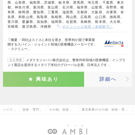
県、山形県、福島県、茨城県、栃木県、群馬県、埼玉県、千葉県、東京
都、神奈川県、新潟県、富山県、石川県、福井県、山梨県、長野県、岐
阜県、静岡県、愛知県、三重県、滋賀県、京都府、大阪府、兵庫県、奈
良県、和歌山県、鳥取県、島根県、岡山県、広島県、山口県、徳島県、
香川県、愛媛県、高知県、福岡県、佐賀県、長崎県、熊本県、大分県、
宮崎県、鹿児島県、沖縄県
ポテンシャル採用（未経験可）
▽概要 ・同社はスイスに本社を置き、世界45か国で事業展
開するスパイン・ジョイント領域の医療機器メーカーです。
・スクリュー…
メダクタジャパン株式会社は、整形外科領域の医療機器・インプラ
会社概要
ント製品を提供するイタリア本社のグローバル企業、日本法人です…
興味あり
詳細へ
ハイクラ
技術・専門職
その他、技術・
鹿児島県のその他、技術・専門
ス求人T
系（メディカ
専門職系（メデ
職系（メディカル）の転職・求
OP
ル）
ィカル）
人情報一覧