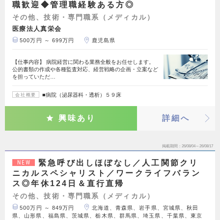
職歓迎◆管理職経験ある方◎
その他、技術・専門職系（メディカル）
医療法人真栄会
500万円 ～ 699万円
鹿児島県
【仕事内容】 病院経営に関わる業務全般をお任せします。
公的書類の作成や各種監査対応、経営戦略の企画・立案など
を担っていただ…
■病院（泌尿器科・透析）５９床
会社概要
興味あり
詳細へ
掲載期間
26/08/04～26/08/17
緊急呼び出しほぼなし／人工関節クリ
NEW
ニカルスペシャリスト／ワークライフバラン
ス◎年休124日＆直行直帰
その他、技術・専門職系（メディカル）
500万円 ～ 849万円
北海道、青森県、岩手県、宮城県、秋田
県、山形県、福島県、茨城県、栃木県、群馬県、埼玉県、千葉県、東京