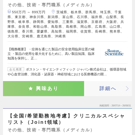
その他、技術・専門職系（メディカル）
550万円 ～ 899万円
茨城県、栃木県、群馬県、埼玉県、千葉
県、東京都、神奈川県、新潟県、富山県、石川県、福井県、山梨県、長
野県、岐阜県、静岡県、愛知県、三重県、滋賀県、京都府、大阪府、兵
庫県、奈良県、和歌山県、鳥取県、島根県、岡山県、広島県、山口県、
徳島県、香川県、愛媛県、高知県、福岡県、佐賀県、長崎県、熊本県、
大分県、宮崎県、鹿児島県、沖縄県
【職務概要】 ・症例を通じた製品の安全使用臨床位置の確
立 ・製品の使用を最大化するために、高い製品知識、臨床
知識を保持し、正…
ボストン・サイエンティフィック ジャパン株式会社は、循環器領域
会社概要
や心血管治療、消化器・泌尿器・神経領域における医療機器の開…
興味あり
詳細へ
掲載期間
26/07/14～26/08/31
【全国/希望勤務地考慮】クリニカルスペシャ
リスト（Joint領域）
その他、技術・専門職系（メディカル）