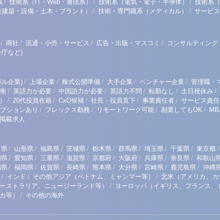
/
/
/
職
技術系（IT・Web・通信系）
技術系（電気・電子・半導体）
技術系
/
/
（建築・設備・土木・プラント）
技術・専門職系（メディカル）
サービス
/
/
/
/
商社
流通・小売・サービス
広告・出版・マスコミ
コンサルティング
庁など)
/
/
/
/
/
ル企業)
上場企業
株式公開準備
大手企業
ベンチャー企業
管理職・
/
/
/
/
/
/
衝
英語力が必要
中国語力が必要
英語力不問
転勤なし
土日祝休み
/
/
/
/
/
）
20代役員在籍
CxO候補
社長・役員直下
事業責任者
サービス責任
/
/
/
/
プションあり
フレックス勤務
リモートワーク可能
副業してもOK
M
掲載求人
/
/
/
/
/
/
/
/
/
田県
山形県
福島県
茨城県
栃木県
群馬県
埼玉県
千葉県
東京都
/
/
/
/
/
/
/
/
岡県
愛知県
三重県
滋賀県
京都府
大阪府
兵庫県
奈良県
和歌山
/
/
/
/
/
/
/
/
知県
福岡県
佐賀県
長崎県
熊本県
大分県
宮崎県
鹿児島県
沖縄
/
/
/
インド
その他アジア（ベトナム、ミャンマー等）
北米（アメリカ、カ
/
ーストラリア、ニュージーランド等）
ヨーロッパ（イギリス、フランス、
/
リカ等）
その他の海外