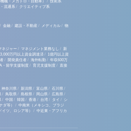
/
（機械・メカトロ・自動車）
技術系
/
・流通系
クリエイティブ系
/
/
/
/
金融
建設・不動産
メディカル
物
/
/
マネジャー
マネジメント業務なし
新
/
3,000万円以上資金調達済
1億円以上資
/
/
/
者
開発責任者
海外転勤
年収600万
/
/
BA・留学支援制度
育児支援制度
直接
/
/
/
/
神奈川県
新潟県
富山県
石川県
/
/
/
/
/
県
鳥取県
島根県
岡山県
広島県
/
/
/
/
/
/
県
中国
韓国
香港
台湾
タイ
シ
/
ナダ等）
中南米（メキシコ、ブラジ
/
ドイツ、ロシア等）
中近東・アフリカ