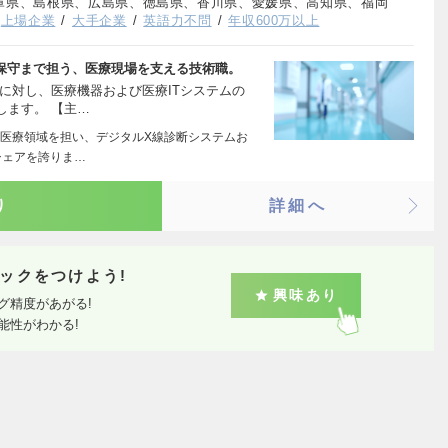
庫県、島根県、広島県、徳島県、香川県、愛媛県、高知県、福岡
上場企業
大手企業
英語力不問
年収600万以上
ら保守まで担う、医療現場を支える技術職。
に対し、医療機器および医療ITシステムの
します。 【主…
医療領域を担い、デジタルX線診断システムお
シェアを誇りま…
り
詳細へ
ックをつけよう!
興味あり
グ精度があがる!
能性がわかる!