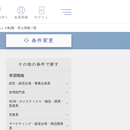
の方へ
会員登録
ログイン
ル）の転職・求人情報一覧
条件変更
その他の条件で探す
希望職種
経営・経営企画・事業企画系
管理部門系
SCM・ロジスティクス・物流・購買・
貿易系
営業系
マーケティング・販促企画・商品開発
系