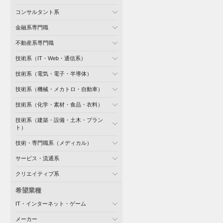
コンサルタント系
金融系専門職
不動産系専門職
技術系（IT・Web・通信系）
技術系（電気・電子・半導体）
技術系（機械・メカトロ・自動車）
技術系（化学・素材・食品・衣料）
技術系（建築・設備・土木・プラン
ト）
技術・専門職系（メディカル）
サービス・流通系
クリエイティブ系
希望業種
IT・インターネット・ゲーム
メーカー