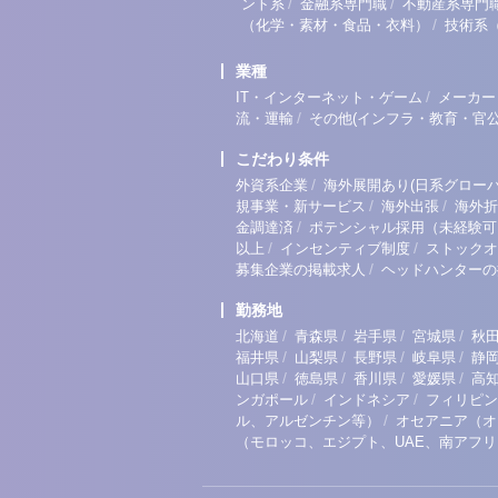
/
/
ント系
金融系専門職
不動産系専門
/
（化学・素材・食品・衣料）
技術系
業種
/
IT・インターネット・ゲーム
メーカー
/
流・運輸
その他(インフラ・教育・官公
こだわり条件
/
外資系企業
海外展開あり(日系グローバ
/
/
規事業・新サービス
海外出張
海外折
/
金調達済
ポテンシャル採用（未経験可
/
/
以上
インセンティブ制度
ストックオ
/
募集企業の掲載求人
ヘッドハンターの
勤務地
/
/
/
/
北海道
青森県
岩手県
宮城県
秋
/
/
/
/
福井県
山梨県
長野県
岐阜県
静
/
/
/
/
山口県
徳島県
香川県
愛媛県
高
/
/
ンガポール
インドネシア
フィリピン
/
ル、アルゼンチン等）
オセアニア（オ
（モロッコ、エジプト、UAE、南アフ