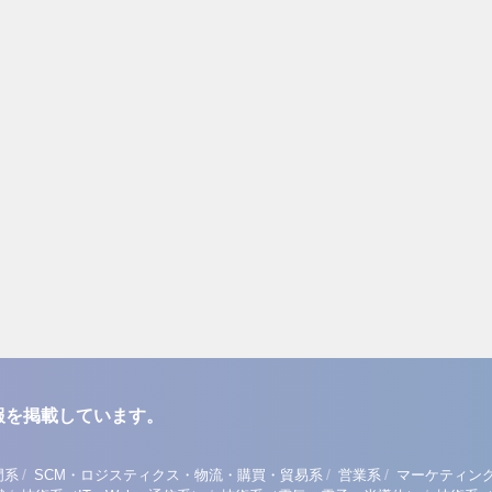
報を掲載しています。
/
/
/
門系
SCM・ロジスティクス・物流・購買・貿易系
営業系
マーケティン