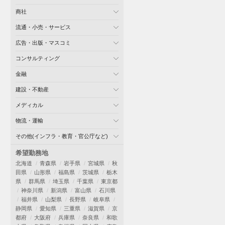
商社
流通・小売・サービス
広告・出版・マスコミ
コンサルティング
金融
建設・不動産
メディカル
物流・運輸
その他(インフラ・教育・官公庁など)
希望勤務地
北海道
青森県
岩手県
宮城県
秋
田県
山形県
福島県
茨城県
栃木
県
群馬県
埼玉県
千葉県
東京都
神奈川県
新潟県
富山県
石川県
福井県
山梨県
長野県
岐阜県
静岡県
愛知県
三重県
滋賀県
京
都府
大阪府
兵庫県
奈良県
和歌