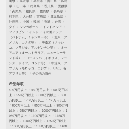
山県
鳥取県
島根県
岡山県
広島
県
山口県
徳島県
香川県
愛媛県
高知県
福岡県
佐賀県
長崎県
熊本県
大分県
宮崎県
鹿児島県
沖縄県
中国
韓国
香港
台湾
タイ
シンガポール
インドネシア
フィリピン
インド
その他アジア
（ベトナム、ミャンマー等）
北米（ア
メリカ、カナダ等）
中南米（メキシ
コ、ブラジル、アルゼンチン等）
オセ
アニア（オーストラリア、ニュージーラ
ンド等）
ヨーロッパ（イギリス、フラ
ンス、ドイツ、ロシア等）
中近東・ア
フリカ（モロッコ、エジプト、UAE、南
アフリカ等）
その他の海外
希望年収
400万円以上
450万円以上
500万円以
上
550万円以上
600万円以上
650
万円以上
700万円以上
750万円以上
800万円以上
850万円以上
900万円
以上
950万円以上
1000万円以上
1
050万円以上
1100万円以上
1150万
円以上
1200万円以上
1250万円以上
1300万円以上
1350万円以上
1400