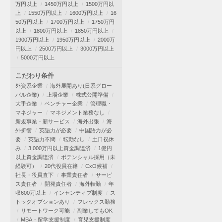
万円以上
1450万円以上
1500万円以
上
1550万円以上
1600万円以上
16
50万円以上
1700万円以上
1750万円
以上
1800万円以上
1850万円以上
1900万円以上
1950万円以上
2000万
円以上
2500万円以上
3000万円以上
5000万円以上
こだわり条件
外資系企業
海外展開あり(日系グロー
バル企業)
上場企業
株式公開準備
大手企業
ベンチャー企業
管理職・
マネジャー
マネジメント業務なし
新規事業・新サービス
海外出張
海
外折衝
英語力が必要
中国語力が必
要
英語力不問
転勤なし
土日祝休
み
3,000万円以上資金調達済
1億円
以上資金調達済
ポテンシャル採用（未
経験可）
20代役員在籍
CxO候補
社長・役員直下
事業責任者
サービ
ス責任者
開発責任者
海外転勤
年
収600万以上
インセンティブ制度
ス
トックオプションあり
フレックス勤務
リモートワーク可能
副業してもOK
MBA・留学支援制度
育児支援制度