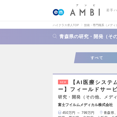
若手
ハイクラス求人TOP
技術・専門職系（メディ
青森県の研究・開発（そ
すべて
【AI医療システ
NEW
ー】フィールドサービ
研究・開発（その他、メデ
富士フイルムメディカル株式会社
450万円 ～ 799万円
青森県