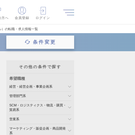
の方へ
会員登録
ログイン
ル）の転職・求人情報一覧
条件変更
その他の条件で探す
希望職種
経営・経営企画・事業企画系
管理部門系
SCM・ロジスティクス・物流・購買・
貿易系
営業系
マーケティング・販促企画・商品開発
系