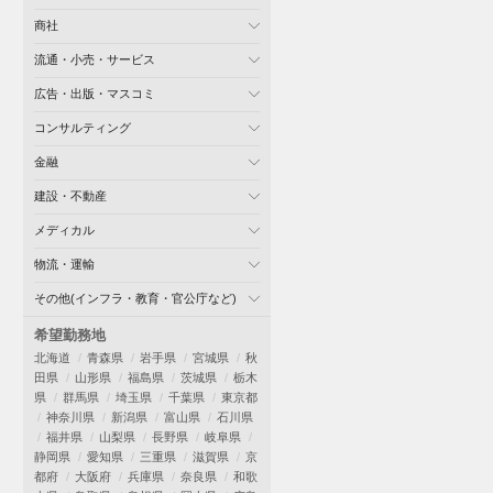
商社
流通・小売・サービス
広告・出版・マスコミ
コンサルティング
金融
建設・不動産
メディカル
物流・運輸
その他(インフラ・教育・官公庁など)
希望勤務地
北海道
青森県
岩手県
宮城県
秋
田県
山形県
福島県
茨城県
栃木
県
群馬県
埼玉県
千葉県
東京都
神奈川県
新潟県
富山県
石川県
福井県
山梨県
長野県
岐阜県
静岡県
愛知県
三重県
滋賀県
京
都府
大阪府
兵庫県
奈良県
和歌