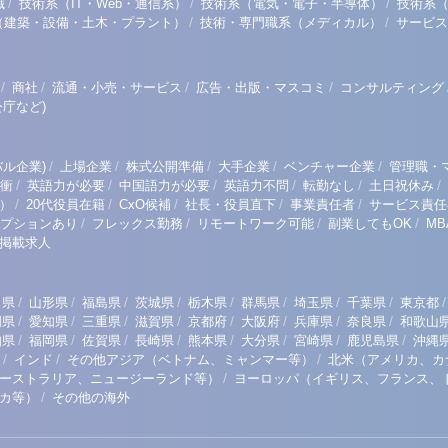
/
/
/
職
技術系（IT・Web・通信系）
技術系（電気・電子・半導体）
技術系
/
/
（建築・設備・土木・プラント）
技術・専門職系（メディカル）
サービス
/
/
/
/
商社
流通・小売・サービス
広告・出版・マスコミ
コンサルティング
庁など)
/
/
/
/
/
ル企業)
上場企業
株式公開準備
大手企業
ベンチャー企業
管理職・
/
/
/
/
/
/
衝
英語力が必要
中国語力が必要
英語力不問
転勤なし
土日祝休み
/
/
/
/
/
）
20代役員在籍
CxO候補
社長・役員直下
事業責任者
サービス責任
/
/
/
/
プションあり
フレックス勤務
リモートワーク可能
副業してもOK
M
掲載求人
/
/
/
/
/
/
/
/
/
田県
山形県
福島県
茨城県
栃木県
群馬県
埼玉県
千葉県
東京都
/
/
/
/
/
/
/
/
岡県
愛知県
三重県
滋賀県
京都府
大阪府
兵庫県
奈良県
和歌山
/
/
/
/
/
/
/
/
知県
福岡県
佐賀県
長崎県
熊本県
大分県
宮崎県
鹿児島県
沖縄
/
/
/
インド
その他アジア（ベトナム、ミャンマー等）
北米（アメリカ、カ
/
ーストラリア、ニュージーランド等）
ヨーロッパ（イギリス、フランス、
/
リカ等）
その他の海外