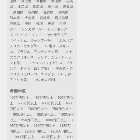
山県
鳥取県
島根県
岡山県
広島
県
山口県
徳島県
香川県
愛媛県
高知県
福岡県
佐賀県
長崎県
熊本県
大分県
宮崎県
鹿児島県
沖縄県
中国
韓国
香港
台湾
タイ
シンガポール
インドネシア
フィリピン
インド
その他アジア
（ベトナム、ミャンマー等）
北米（ア
メリカ、カナダ等）
中南米（メキシ
コ、ブラジル、アルゼンチン等）
オセ
アニア（オーストラリア、ニュージーラ
ンド等）
ヨーロッパ（イギリス、フラ
ンス、ドイツ、ロシア等）
中近東・ア
フリカ（モロッコ、エジプト、UAE、南
アフリカ等）
その他の海外
希望年収
400万円以上
450万円以上
500万円以
上
550万円以上
600万円以上
650
万円以上
700万円以上
750万円以上
800万円以上
850万円以上
900万円
以上
950万円以上
1000万円以上
1
050万円以上
1100万円以上
1150万
円以上
1200万円以上
1250万円以上
1300万円以上
1350万円以上
1400