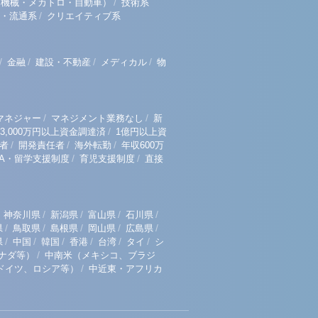
/
（機械・メカトロ・自動車）
技術系
/
・流通系
クリエイティブ系
/
/
/
/
金融
建設・不動産
メディカル
物
/
/
マネジャー
マネジメント業務なし
新
/
3,000万円以上資金調達済
1億円以上資
/
/
/
者
開発責任者
海外転勤
年収600万
/
/
BA・留学支援制度
育児支援制度
直接
/
/
/
/
神奈川県
新潟県
富山県
石川県
/
/
/
/
/
県
鳥取県
島根県
岡山県
広島県
/
/
/
/
/
/
県
中国
韓国
香港
台湾
タイ
シ
/
ナダ等）
中南米（メキシコ、ブラジ
/
ドイツ、ロシア等）
中近東・アフリカ