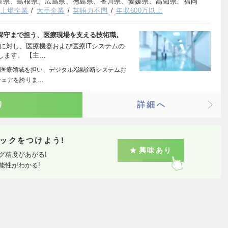
庫県、島根県、広島県、徳島県、香川県、愛媛県、高知県、福岡
上場企業
大手企業
英語力不問
年収600万以上
ら保守まで担う、医療現場を支える技術職。
に対し、医療機器および医療ITシステムの
します。 【主…
医療領域を担い、デジタルX線診断システムお
シェアを誇りま…
り
詳細へ
ックをつけよう!
興味あり
グ精度があがる!
能性がわかる!