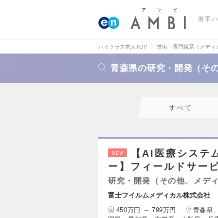
若手
ハイクラス求人TOP
技術・専門職系（メディ
青森県の研究・開発（そ
すべて
【AI医療システ
NEW
ー】フィールドサービ
研究・開発（その他、メデ
富士フイルムメディカル株式会社
450万円 ～ 799万円
青森県