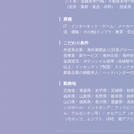
/
/
ント系
金融系専門職
不動産系専門
/
（化学・素材・食品・衣料）
技術系
業種
/
IT・インターネット・ゲーム
メーカー
/
流・運輸
その他(インフラ・教育・官公
こだわり条件
/
外資系企業
海外展開あり(日系グローバ
/
/
規事業・新サービス
海外出張
海外折
/
金調達済
ポテンシャル採用（未経験可
/
/
以上
インセンティブ制度
ストックオ
/
募集企業の掲載求人
ヘッドハンターの
勤務地
/
/
/
/
北海道
青森県
岩手県
宮城県
秋
/
/
/
/
福井県
山梨県
長野県
岐阜県
静
/
/
/
/
山口県
徳島県
香川県
愛媛県
高
/
/
ンガポール
インドネシア
フィリピン
/
ル、アルゼンチン等）
オセアニア（オ
（モロッコ、エジプト、UAE、南アフ