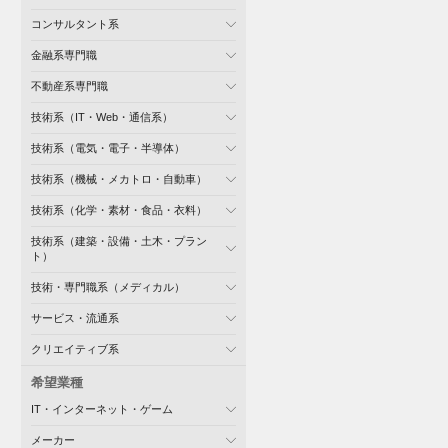
コンサルタント系
金融系専門職
不動産系専門職
技術系（IT・Web・通信系）
技術系（電気・電子・半導体）
技術系（機械・メカトロ・自動車）
技術系（化学・素材・食品・衣料）
技術系（建築・設備・土木・プラン
ト）
技術・専門職系（メディカル）
サービス・流通系
クリエイティブ系
希望業種
IT・インターネット・ゲーム
メーカー