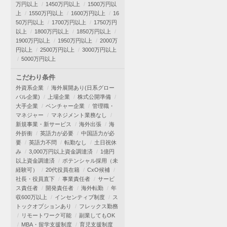
万円以上
1450万円以上
1500万円以
上
1550万円以上
1600万円以上
16
50万円以上
1700万円以上
1750万円
以上
1800万円以上
1850万円以上
1900万円以上
1950万円以上
2000万
円以上
2500万円以上
3000万円以上
5000万円以上
こだわり条件
外資系企業
海外展開あり(日系グロー
バル企業)
上場企業
株式公開準備
大手企業
ベンチャー企業
管理職・
マネジャー
マネジメント業務なし
新規事業・新サービス
海外出張
海
外折衝
英語力が必要
中国語力が必
要
英語力不問
転勤なし
土日祝休
み
3,000万円以上資金調達済
1億円
以上資金調達済
ポテンシャル採用（未
経験可）
20代役員在籍
CxO候補
社長・役員直下
事業責任者
サービ
ス責任者
開発責任者
海外転勤
年
収600万以上
インセンティブ制度
ス
トックオプションあり
フレックス勤務
リモートワーク可能
副業してもOK
MBA・留学支援制度
育児支援制度