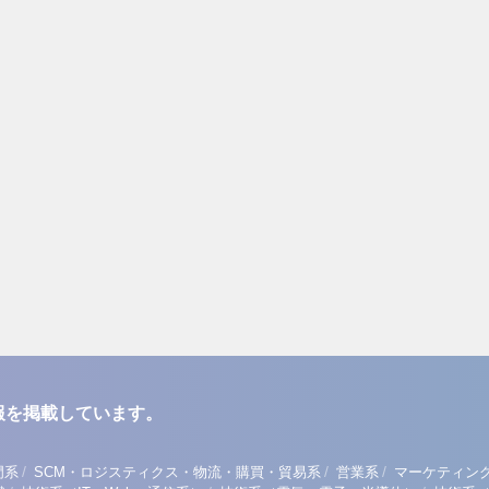
報を掲載しています。
/
/
/
門系
SCM・ロジスティクス・物流・購買・貿易系
営業系
マーケティン