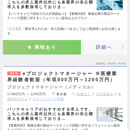
こちらの求人案件以外にも各業界の非公開
求人を多数保有しておりま…
【パソナキャリア経由での入社実績あり】【業務内容】 製薬企業の製品マーケ
ティング課題に対するソリューション提供およびプロジ…
匿名求人のため、求人詳細につきましてはご面談時にお伝え致しま
会社概要
す。
興味あり
詳細へ
掲載期間
26/08/06～26/08/19
eプロジェクトマネージャー ※医療業
NEW
界経験者歓迎（年収800万円～1200万円）
プロジェクトマネージャー（メディカル）
800万円 ～ 1249万円
東京都
転勤なし
土日祝休み
年
収600万以上
リモートワーク可能
パソナキャリアがおすすめする求人です。
こちらの求人案件以外にも各業界の非公開
求人を多数保有しておりま…
【業務内容】 製薬企業の製品マーケティング課題に対するソリューション提供
およびプロジェクトマネジメントをお任せします。 メデ…