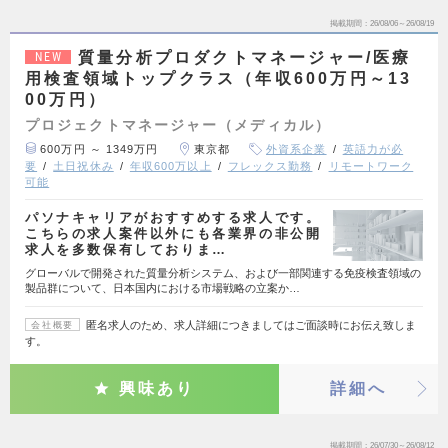
掲載期間
26/08/06～26/08/19
質量分析プロダクトマネージャー/医療
NEW
用検査領域トップクラス（年収600万円～13
00万円）
プロジェクトマネージャー（メディカル）
600万円 ～ 1349万円
東京都
外資系企業
英語力が必
要
土日祝休み
年収600万以上
フレックス勤務
リモートワーク
可能
パソナキャリアがおすすめする求人です。
こちらの求人案件以外にも各業界の非公開
求人を多数保有しておりま…
グローバルで開発された質量分析システム、および一部関連する免疫検査領域の
製品群について、日本国内における市場戦略の立案か…
匿名求人のため、求人詳細につきましてはご面談時にお伝え致しま
会社概要
す。
興味あり
詳細へ
掲載期間
26/07/30～26/08/12