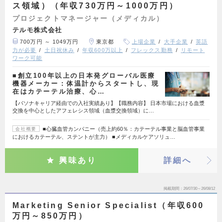
ス領域）（年収730万円～1000万円）
プロジェクトマネージャー（メディカル）
テルモ株式会社
700万円 ～ 1049万円
東京都
上場企業
大手企業
英語
力が必要
土日祝休み
年収600万以上
フレックス勤務
リモート
ワーク可能
■創立100年以上の日本発グローバル医療
機器メーカー：体温計からスタートし、現
在はカテーテル治療、心…
【パソナキャリア経由での入社実績あり】【職務内容】 日本市場における血漿
交換を中心としたアフェレシス領域（血漿交換領域）に…
■心臓血管カンパニー（売上約60％：カテーテル事業と脳血管事業
会社概要
におけるカテーテル、ステントが主力） ■メディカルケアソリュ…
興味あり
詳細へ
掲載期間
26/07/30～26/08/12
Marketing Senior Specialist（年収600
万円～850万円）