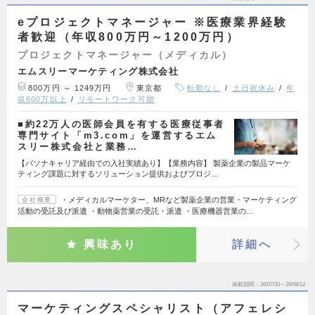
eプロジェクトマネージャー ※医療業界経験
者歓迎（年収800万円～1200万円）
プロジェクトマネージャー（メディカル）
エムスリーマーケティング株式会社
800万円 ～ 1249万円
東京都
転勤なし
土日祝休み
年
収600万以上
リモートワーク可能
■約22万人の医師会員を有する医療従事者
専門サイト「m3.com」を運営するエム
スリー株式会社と業務…
【パソナキャリア経由での入社実績あり】【業務内容】 製薬企業の製品マーケ
ティング課題に対するソリューション提供およびプロジ…
・メディカルマーケター、MRなど製薬企業の営業・マーケティング
会社概要
活動の受託及び派遣 ・動物薬営業の受託・派遣 ・医療機器営業の…
興味あり
詳細へ
掲載期間
26/07/30～26/08/12
マーケティングスペシャリスト（アフェレシ