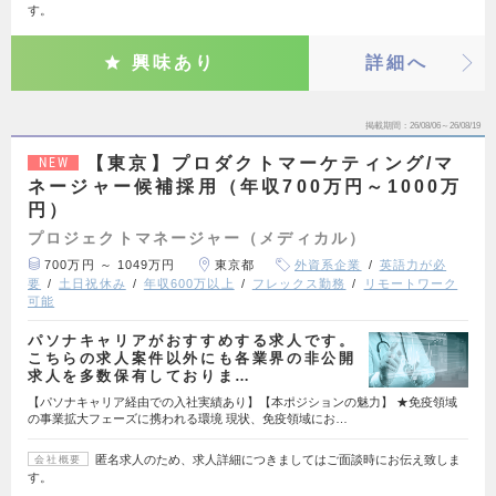
す。
興味あり
詳細へ
掲載期間
26/08/06～26/08/19
【東京】プロダクトマーケティング/マ
NEW
ネージャー候補採用（年収700万円～1000万
円）
プロジェクトマネージャー（メディカル）
700万円 ～ 1049万円
東京都
外資系企業
英語力が必
要
土日祝休み
年収600万以上
フレックス勤務
リモートワーク
可能
パソナキャリアがおすすめする求人です。
こちらの求人案件以外にも各業界の非公開
求人を多数保有しておりま…
【パソナキャリア経由での入社実績あり】【本ポジションの魅力】 ★免疫領域
の事業拡大フェーズに携われる環境 現状、免疫領域にお…
匿名求人のため、求人詳細につきましてはご面談時にお伝え致しま
会社概要
す。