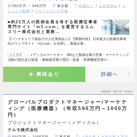
550万円 ～ 849万円
東京都
転勤なし
土日祝休み
フ
レックス勤務
リモートワーク可能
■約22万人の医師会員を有する医療従事者
専門サイト「m3.com」を運営するエム
スリー株式会社と業務…
【パソナキャリア経由での入社実績あり】【業務内容】 日本最大の医療従事者
向けウェブサイト「m3.com」を活用し、製薬企業…
・メディカルマーケター、MRなど製薬企業の営業・マーケティング
会社概要
活動の受託及び派遣 ・動物薬営業の受託・派遣 ・医療機器営業の…
興味あり
詳細へ
掲載期間
26/07/30～26/08/12
グローバルプロダクトマネージャー/マーケテ
ィング（医療機器）（年収590万円～1000万
円）
プロジェクトマネージャー（メディカル）
テルモ株式会社
550万円 ～ 1049万円
東京都
上場企業
大手企業
英語