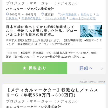
プロジェクトマネージャー（メディカル）
バクスター・ジャパン株式会社
600万円 ～ 899万円
東京都
外資系企業
転勤なし
土
日祝休み
年収600万以上
フレックス勤務
リモートワーク可能
日本市場に進出してから約50年経過して
おり、伝統もある落ち着いた社風。グロー
バルにおける日本の発言権…
※本求人は英文を直訳した内容が含まれます。 【主な職務内容】 ■製品マーケテ
ィング ・事業戦略に沿ったマーケティング計画の策定…
■医薬品、医療機器、並びに関連製品及びサービスの輸入、輸出、
会社概要
販売 【分社化について】 バクスター株式会社は1969年に設立。…
興味あり
詳細へ
掲載期間
26/07/30～26/08/12
【メディカルマーケター】転勤なし／エムス
リーG（年収550万円～800万円）
プロジェクトマネージャー（メディカル）
エムスリーマーケティング株式会社