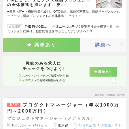
PMとして、エビデンス構築プロジェクト
の全体推進を担います。要…
■業務内容■ ・機能性表示食品、OTC薬品、保険関連商品、保健サービスなどの
エビデンス構築プロジェクトの全体推進 ・クライア…
THE PHAGEは、「生体ニーズに基づく提案型社会を構築する」を
会社概要
ミッションに掲げ、糖尿病管理を中心としたデジタルヘルス…
興味あり
詳細へ
興味のある求人に
チェックをつけよう!
興味あり
スカウトのマッチング精度があがる!
その求人への合格可能性がわかる!
掲載期間
26/08/06～26/08/19
プロダクトマネージャー（年収1000万
NEW
円～2000万円）
プロジェクトマネージャー（メディカル）
1000万円 ～ 2499万円
東京都
外資系企業
管理職・マネ