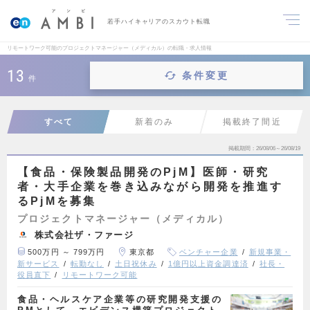
若手ハイキャリアのスカウト転職
リモートワーク可能のプロジェクトマネージャー（メディカル）の転職・求人情報
13
条件変更
件
すべて
新着のみ
掲載終了間近
掲載期間
26/08/06～26/08/19
【食品・保険製品開発のPjM】医師・研究
者・大手企業を巻き込みながら開発を推進す
るPjMを募集
プロジェクトマネージャー（メディカル）
株式会社ザ・ファージ
500万円 ～ 799万円
東京都
ベンチャー企業
新規事業・
新サービス
転勤なし
土日祝休み
1億円以上資金調達済
社長・
役員直下
リモートワーク可能
食品・ヘルスケア企業等の研究開発支援の