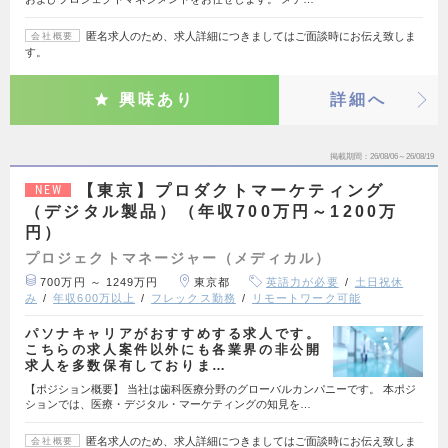
匿名求人のため、求人詳細につきましてはご面談時にお伝え致しま
会社概要
す。
興味あり
詳細へ
掲載期間
26/08/06～26/08/19
【東京】プロダクトマーケティング
NEW
（デジタル製品）（年収700万円～1200万
円）
プロジェクトマネージャー（メディカル）
700万円 ～ 1249万円
東京都
英語力が必要
土日祝休
み
年収600万以上
フレックス勤務
リモートワーク可能
パソナキャリアがおすすめする求人です。
こちらの求人案件以外にも各業界の非公開
求人を多数保有しておりま…
【ポジション概要】 当社は歯科医療分野のグローバルカンパニーです。 本ポジ
ションでは、医療・デジタル・マーケティングの知見を…
匿名求人のため、求人詳細につきましてはご面談時にお伝え致しま
会社概要