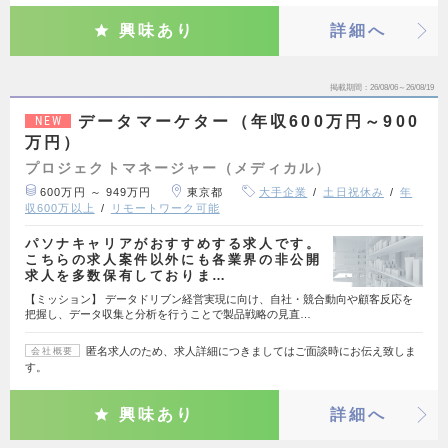
興味あり
詳細へ
掲載期間
26/08/06～26/08/19
データマーケター（年収600万円～900
NEW
万円）
プロジェクトマネージャー（メディカル）
600万円 ～ 949万円
東京都
大手企業
土日祝休み
年
収600万以上
リモートワーク可能
パソナキャリアがおすすめする求人です。
こちらの求人案件以外にも各業界の非公開
求人を多数保有しておりま…
【ミッション】 データドリブン経営実現に向け、自社・競合動向や顧客反応を
把握し、データ収集と分析を行うことで製品戦略の見直…
匿名求人のため、求人詳細につきましてはご面談時にお伝え致しま
会社概要
す。
興味あり
詳細へ