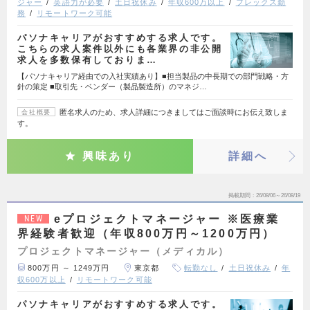
ジャー
英語力が必要
土日祝休み
年収600万以上
フレックス勤
務
リモートワーク可能
パソナキャリアがおすすめする求人です。
こちらの求人案件以外にも各業界の非公開
求人を多数保有しておりま…
【パソナキャリア経由での入社実績あり】■担当製品の中長期での部門戦略・方
針の策定 ■取引先・ベンダー（製品製造所）のマネジ…
匿名求人のため、求人詳細につきましてはご面談時にお伝え致しま
会社概要
す。
興味あり
詳細へ
掲載期間
26/08/06～26/08/19
eプロジェクトマネージャー ※医療業
NEW
界経験者歓迎（年収800万円～1200万円）
プロジェクトマネージャー（メディカル）
800万円 ～ 1249万円
東京都
転勤なし
土日祝休み
年
収600万以上
リモートワーク可能
パソナキャリアがおすすめする求人です。