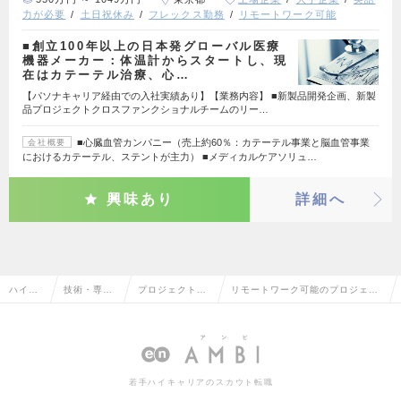
力が必要
土日祝休み
フレックス勤務
リモートワーク可能
■創立100年以上の日本発グローバル医療
機器メーカー：体温計からスタートし、現
在はカテーテル治療、心…
【パソナキャリア経由での入社実績あり】【業務内容】 ■新製品開発企画、新製
品プロジェクトクロスファンクショナルチームのリー…
■心臓血管カンパニー（売上約60％：カテーテル事業と脳血管事業
会社概要
におけるカテーテル、ステントが主力） ■メディカルケアソリュ…
興味あり
詳細へ
ハイク
技術・専門
プロジェクトマ
リモートワーク可能のプロジェク
ラス求
職系（メデ
ネージャー（メ
トマネージャー（メディカル）の
人TOP
ィカル）
ディカル）
転職・求人情報一覧
若手ハイキャリアのスカウト転職