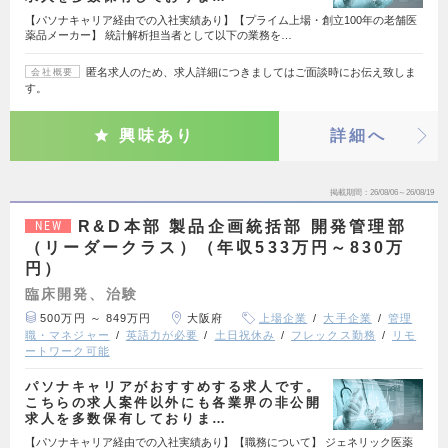
【パソナキャリア経由での入社実績あり】【プライム上場・創立100年の老舗医
薬品メーカー】 統計解析担当者として以下の業務を…
匿名求人のため、求人詳細につきましてはご面談時にお伝え致しま
会社概要
す。
興味あり
詳細へ
掲載期間
26/08/06～26/08/19
R&D本部 製品企画統括部 開発管理部
NEW
（リーダークラス）（年収533万円～830万
円）
臨床開発、治験
500万円 ～ 849万円
大阪府
上場企業
大手企業
管理
職・マネジャー
英語力が必要
土日祝休み
フレックス勤務
リモ
ートワーク可能
パソナキャリアがおすすめする求人です。
こちらの求人案件以外にも各業界の非公開
求人を多数保有しておりま…
【パソナキャリア経由での入社実績あり】【職務について】 ジェネリック医薬