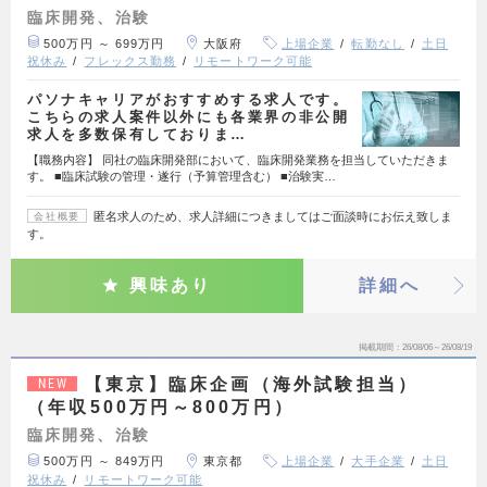
臨床開発、治験
500万円 ～ 699万円
大阪府
上場企業
転勤なし
土日
祝休み
フレックス勤務
リモートワーク可能
パソナキャリアがおすすめする求人です。
こちらの求人案件以外にも各業界の非公開
求人を多数保有しておりま…
【職務内容】 同社の臨床開発部において、臨床開発業務を担当していただきま
す。 ■臨床試験の管理・遂行（予算管理含む） ■治験実…
匿名求人のため、求人詳細につきましてはご面談時にお伝え致しま
会社概要
す。
興味あり
詳細へ
掲載期間
26/08/06～26/08/19
【東京】臨床企画（海外試験担当）
NEW
（年収500万円～800万円）
臨床開発、治験
500万円 ～ 849万円
東京都
上場企業
大手企業
土日
祝休み
リモートワーク可能