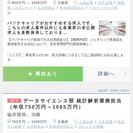
850万円 ～ 1049万円
大阪府
上場企業
大手企業
管理
職・マネジャー
土日祝休み
年収600万以上
リモートワーク可
能
パソナキャリアがおすすめする求人です。
こちらの求人案件以外にも各業界の非公開
求人を多数保有しておりま…
【パソナキャリア経由での入社実績あり】【職務内容】 ジェネリック医薬品を
製造販売する当社において、安全管理部門の課長候補と…
匿名求人のため、求人詳細につきましてはご面談時にお伝え致しま
会社概要
す。
興味あり
詳細へ
掲載期間
26/08/06～26/08/19
データサイエンス部 統計解析業務担当
NEW
（年収750万円～1065万円）
臨床開発、治験
750万円 ～ 1099万円
京都府
上場企業
大手企業
英語
力が必要
土日祝休み
年収600万以上
フレックス勤務