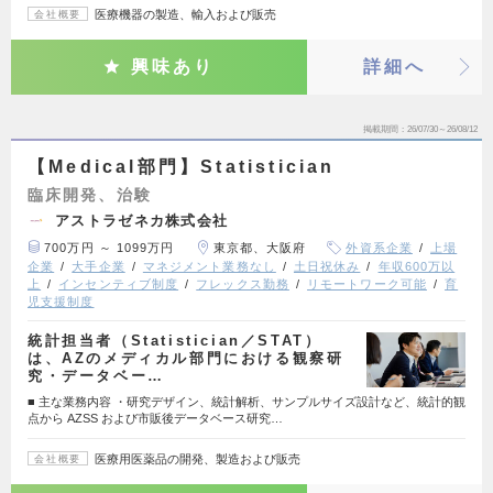
医療機器の製造、輸入および販売
会社概要
興味あり
詳細へ
掲載期間
26/07/30～26/08/12
【Medical部門】Statistician
臨床開発、治験
アストラゼネカ株式会社
700万円 ～ 1099万円
東京都、大阪府
外資系企業
上場
企業
大手企業
マネジメント業務なし
土日祝休み
年収600万以
上
インセンティブ制度
フレックス勤務
リモートワーク可能
育
児支援制度
統計担当者（Statistician／STAT）
は、AZのメディカル部門における観察研
究・データベー…
■ 主な業務内容 ・研究デザイン、統計解析、サンプルサイズ設計など、統計的観
点から AZSS および市販後データベース研究…
医療用医薬品の開発、製造および販売
会社概要