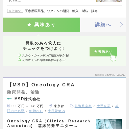
（Clinic…
医療用医薬品、ワクチンの開発・輸入・製造・販売
会社概要
興味あり
詳細へ
興味のある求人に
チェックをつけよう!
興味あり
スカウトのマッチング精度があがる!
その求人への合格可能性がわかる!
掲載期間
26/07/31～26/08/13
【MSD】Oncology CRA
臨床開発、治験
MSD株式会社
500万円 ～ 749万円
東京都
外資系企業
大手企業
英
語力が必要
転勤なし
土日祝休み
Oncology CRA（Clinical Research
Associate) 臨床開発モニター…