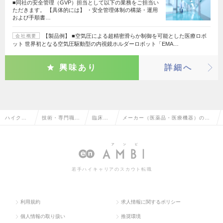
■同社の安全管理（GVP）担当として以下の業務をご担当い
ただきます。 【具体的には】 ・安全管理体制の構築・運用
および手順書…
【製品例】 ■空気圧による超精密滑らか制御を可能とした医療ロボ
会社概要
ット 世界初となる空気圧駆動型の内視鏡ホルダーロボット「EMA…
興味あり
詳細へ
ハイクラ
技術・専門職系
臨床開
メーカー（医薬品・医療機器）の臨
ス求人TO
（メディカル）
発、治
床開発、治験の転職・求人情報一覧
P
験
若手ハイキャリアのスカウト転職
利用規約
求人情報に関するポリシー
個人情報の取り扱い
推奨環境