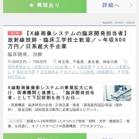
興味あり
詳細へ
掲載期間
26/08/07～26/08/20
【X線画像システムの臨床開発担当者】
NEW
放射線技師・臨床工学技士歓迎／～年収800
万円／日系超大手企業
臨床開発、治験
500万円 ～ 799万円
埼玉県、千葉県、東京都、神奈川県
海外展開あり（日系グローバル企業）
上場企業
マネジメント業務な
し
英語力不問
土日祝休み
ポテンシャル採用（未経験可）
年収
600万以上
X線動画像撮影システムの事業拡大に向
け、医療機関と連携し、「臨床開発担当
者」として下記役割を担うお仕…
・医療機器 臨床研究の企画・計画立案・推進 ・製造販売認証/承認（国内
外）、販促活動、認知普及活動等に必要な臨床エビデンス…
創業から140年間培った4つのコア技術「材料・光学・微細加工・画
会社概要
像」を武器に、オフィスサービスや医療機器、プラネタリウム…