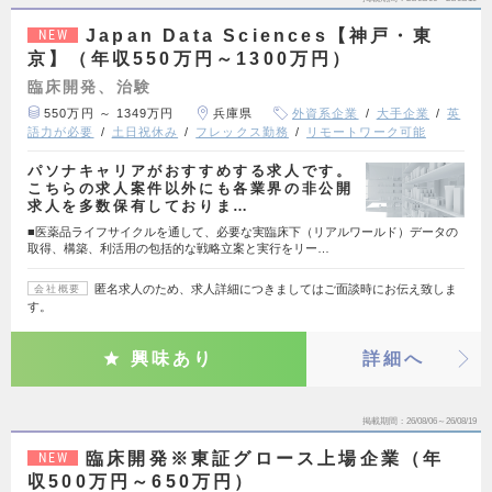
Japan Data Sciences【神戸・東
NEW
京】（年収550万円～1300万円）
臨床開発、治験
550万円 ～ 1349万円
兵庫県
外資系企業
大手企業
英
語力が必要
土日祝休み
フレックス勤務
リモートワーク可能
パソナキャリアがおすすめする求人です。
こちらの求人案件以外にも各業界の非公開
求人を多数保有しておりま…
■医薬品ライフサイクルを通して、必要な実臨床下（リアルワールド）データの
取得、構築、利活用の包括的な戦略立案と実行をリー…
匿名求人のため、求人詳細につきましてはご面談時にお伝え致しま
会社概要
す。
興味あり
詳細へ
掲載期間
26/08/06～26/08/19
臨床開発※東証グロース上場企業（年
NEW
収500万円～650万円）