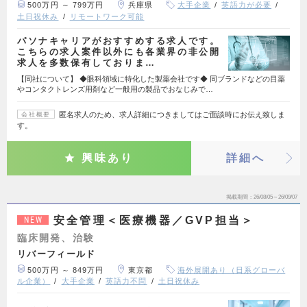
500万円 ～ 799万円
兵庫県
大手企業
英語力が必要
土日祝休み
リモートワーク可能
パソナキャリアがおすすめする求人です。
こちらの求人案件以外にも各業界の非公開
求人を多数保有しておりま…
【同社について】 ◆眼科領域に特化した製薬会社です◆ 同ブランドなどの目薬
やコンタクトレンズ用剤など一般用の製品でおなじみで…
匿名求人のため、求人詳細につきましてはご面談時にお伝え致しま
会社概要
す。
興味あり
詳細へ
掲載期間
26/08/05～26/09/07
安全管理＜医療機器／GVP担当＞
NEW
臨床開発、治験
リバーフィールド
500万円 ～ 849万円
東京都
海外展開あり（日系グローバ
ル企業）
大手企業
英語力不問
土日祝休み