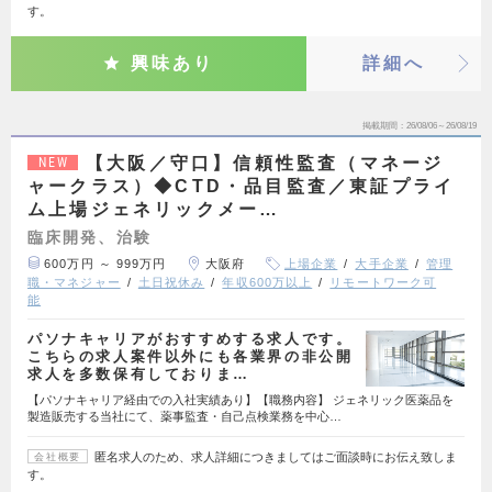
す。
興味あり
詳細へ
掲載期間
26/08/06～26/08/19
【大阪／守口】信頼性監査（マネージ
NEW
ャークラス）◆CTD・品目監査／東証プライ
ム上場ジェネリックメー…
臨床開発、治験
600万円 ～ 999万円
大阪府
上場企業
大手企業
管理
職・マネジャー
土日祝休み
年収600万以上
リモートワーク可
能
パソナキャリアがおすすめする求人です。
こちらの求人案件以外にも各業界の非公開
求人を多数保有しておりま…
【パソナキャリア経由での入社実績あり】【職務内容】 ジェネリック医薬品を
製造販売する当社にて、薬事監査・自己点検業務を中心…
匿名求人のため、求人詳細につきましてはご面談時にお伝え致しま
会社概要
す。