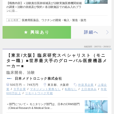
【職務内容】 • 治験責任医師候補及び治験実施医療機関候補
の調査 • 治験の依頼及び契約 • 各治験施設での組み入れプラ
ンに沿…
医療用医薬品、ワクチンの開発・輸入・製造・販売
会社概要
興味あり
詳細へ
掲載期間
26/07/31～26/08/13
【東京/大阪】臨床研究スペシャリスト（モニ
ター職）■世界最大手のグローバル医療機器メ
ーカー■
臨床開発、治験
日本メドトロニック株式会社
500万円 ～ 749万円
東京都、大阪府
外資系企業
上場企
業
大手企業
マネジメント業務なし
転勤なし
土日祝休み
年収
600万以上
リモートワーク可能
＜部門について＞ モニタリング部門は、日本のCRMS部門
（Clinical Research & Medical Scie…