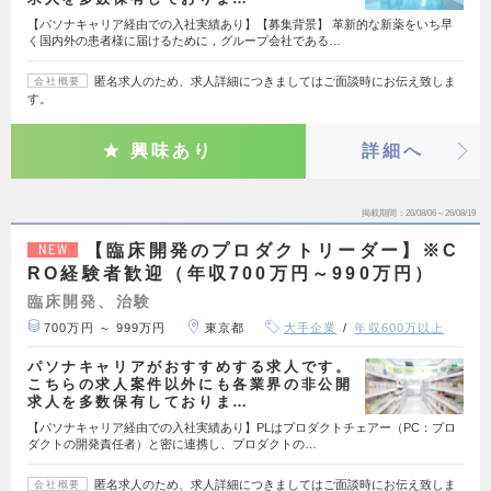
【パソナキャリア経由での入社実績あり】【募集背景】 革新的な新薬をいち早
く国内外の患者様に届けるために，グループ会社である…
匿名求人のため、求人詳細につきましてはご面談時にお伝え致しま
会社概要
す。
興味あり
詳細へ
掲載期間
26/08/06～26/08/19
【臨床開発のプロダクトリーダー】※C
NEW
RO経験者歓迎（年収700万円～990万円）
臨床開発、治験
700万円 ～ 999万円
東京都
大手企業
年収600万以上
パソナキャリアがおすすめする求人です。
こちらの求人案件以外にも各業界の非公開
求人を多数保有しておりま…
【パソナキャリア経由での入社実績あり】PLはプロダクトチェアー（PC：プロ
ダクトの開発責任者）と密に連携し、プロダクトの…
匿名求人のため、求人詳細につきましてはご面談時にお伝え致しま
会社概要