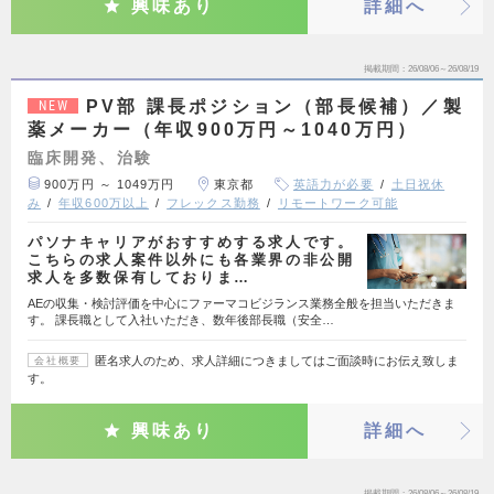
興味あり
詳細へ
掲載期間
26/08/06～26/08/19
PV部 課長ポジション（部長候補）／製
NEW
薬メーカー（年収900万円～1040万円）
臨床開発、治験
900万円 ～ 1049万円
東京都
英語力が必要
土日祝休
み
年収600万以上
フレックス勤務
リモートワーク可能
パソナキャリアがおすすめする求人です。
こちらの求人案件以外にも各業界の非公開
求人を多数保有しておりま…
AEの収集・検討評価を中心にファーマコビジランス業務全般を担当いただきま
す。 課長職として入社いただき、数年後部長職（安全…
匿名求人のため、求人詳細につきましてはご面談時にお伝え致しま
会社概要
す。
興味あり
詳細へ
掲載期間
26/08/06～26/08/19