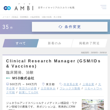
若手ハイキャリアのスカウト転職
メーカー（医薬品・医療機器）の臨床開発、治験の転職・求人情報
35
条件変更
件
すべて
新着のみ
掲載終了間近
掲載期間
26/08/05～26/08/18
Clinical Research Manager (GSM/IDs
& Vaccines)
臨床開発、治験
MSD株式会社
500万円 ～ 849万円
東京都
外資系企業
上場企業
大
手企業
英語力が必要
土日祝休み
フレックス勤務
リモートワー
ク可能
副業してもOK
ジェネラルアンドスペシャルティメディスン/感染症・ワク
チン領域での募集です。 本ポジションは、将来的にCRM