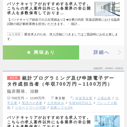
パソナキャリアがおすすめする求人です。
こちらの求人案件以外にも各業界の非公開
求人を多数保有しておりま…
【パソナキャリア経由での入社実績あり】■仕事の内容 医薬品開発における臨床
試験の統計解析業務を担当いただきます。 ・ 統計…
匿名求人のため、求人詳細につきましてはご面談時にお伝え致しま
会社概要
す。
興味あり
詳細へ
掲載期間
26/08/06～26/08/19
統計プログラミング及び申請電子デー
NEW
タ作成担当者（年収700万円～1100万円）
臨床開発、治験
700万円 ～ 1149万円
東京都
外資系企業
上場企業
大
手企業
英語力が必要
土日祝休み
年収600万以上
フレックス勤
務
リモートワーク可能
副業してもOK
パソナキャリアがおすすめする求人です。
こちらの求人案件以外にも各業界の非公開
求人を多数保有しておりま…