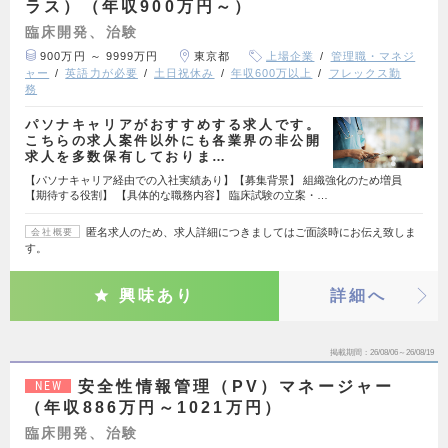
ラス）（年収900万円～）
臨床開発、治験
900万円 ～ 9999万円
東京都
上場企業
管理職・マネジ
ャー
英語力が必要
土日祝休み
年収600万以上
フレックス勤
務
パソナキャリアがおすすめする求人です。
こちらの求人案件以外にも各業界の非公開
求人を多数保有しておりま…
【パソナキャリア経由での入社実績あり】【募集背景】 組織強化のため増員
【期待する役割】 【具体的な職務内容】 臨床試験の立案・…
匿名求人のため、求人詳細につきましてはご面談時にお伝え致しま
会社概要
す。
興味あり
詳細へ
掲載期間
26/08/06～26/08/19
安全性情報管理（PV）マネージャー
NEW
（年収886万円～1021万円）
臨床開発、治験