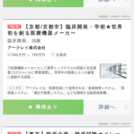
掲載期間
26/08/06～26/08/19
【京都/京都市】臨床開発・学術★世界
NEW
初を創る医療機器メーカー
臨床開発、治験
アークレイ株式会社
500万円 ～ 749万円
京都府
◎医療機器メーカーとして業界トップクラスの実績と安定基
盤 ◎グローバルに事業展開し、世界中の医療と人々の健康
に貢献する成長…
アークレイは、医療現場にて使用される「血液検査システム」「尿
会社概要
検査システム」「遺伝子検査システム」などを開発する臨床検査機…
興味あり
詳細へ
掲載期間
26/08/06～26/08/19
NEW