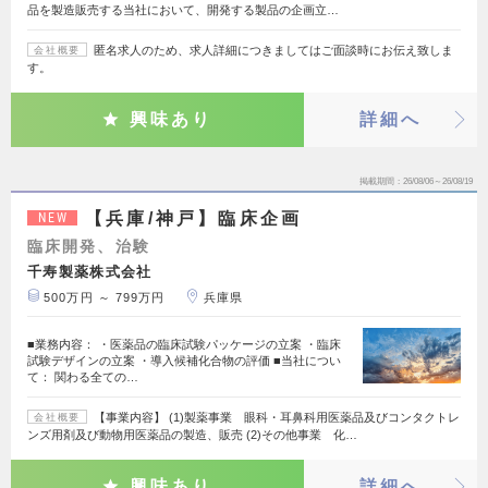
品を製造販売する当社において、開発する製品の企画立…
匿名求人のため、求人詳細につきましてはご面談時にお伝え致しま
会社概要
す。
興味あり
詳細へ
掲載期間
26/08/06～26/08/19
【兵庫/神戸】臨床企画
NEW
臨床開発、治験
千寿製薬株式会社
500万円 ～ 799万円
兵庫県
■業務内容： ・医薬品の臨床試験パッケージの立案 ・臨床
試験デザインの立案 ・導入候補化合物の評価 ■当社につい
て： 関わる全ての…
【事業内容】 (1)製薬事業 眼科・耳鼻科用医薬品及びコンタクトレ
会社概要
ンズ用剤及び動物用医薬品の製造、販売 (2)その他事業 化…
興味あり
詳細へ