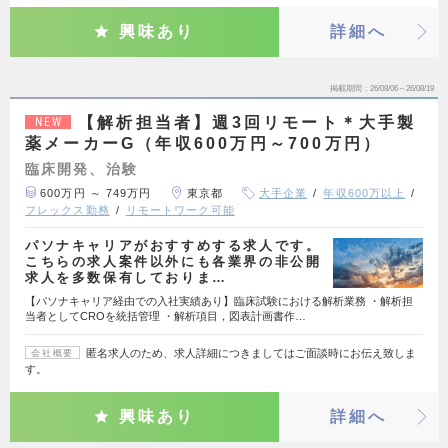
興味あり
詳細へ
掲載期間
26/08/06～26/08/19
【解析担当者】週3回リモート＊大手製
NEW
薬メーカーG（年収600万円～700万円）
臨床開発、治験
600万円 ～ 749万円
東京都
大手企業
年収600万以上
フレックス勤務
リモートワーク可能
パソナキャリアがおすすめする求人です。
こちらの求人案件以外にも各業界の非公開
求人を多数保有しておりま…
【パソナキャリア経由での入社実績あり】臨床試験における解析業務 ・解析担
当者としてCROを統括管理 ・解析項目，図表計画書作…
匿名求人のため、求人詳細につきましてはご面談時にお伝え致しま
会社概要
す。
興味あり
詳細へ