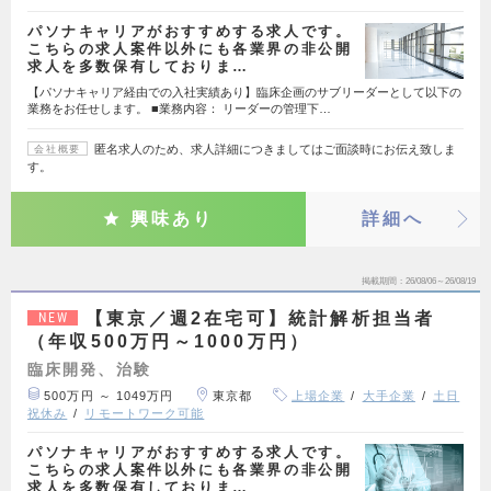
パソナキャリアがおすすめする求人です。
こちらの求人案件以外にも各業界の非公開
求人を多数保有しておりま…
【パソナキャリア経由での入社実績あり】臨床企画のサブリーダーとして以下の
業務をお任せします。 ■業務内容： リーダーの管理下…
匿名求人のため、求人詳細につきましてはご面談時にお伝え致しま
会社概要
す。
興味あり
詳細へ
掲載期間
26/08/06～26/08/19
【東京／週2在宅可】統計解析担当者
NEW
（年収500万円～1000万円）
臨床開発、治験
500万円 ～ 1049万円
東京都
上場企業
大手企業
土日
祝休み
リモートワーク可能
パソナキャリアがおすすめする求人です。
こちらの求人案件以外にも各業界の非公開
求人を多数保有しておりま…