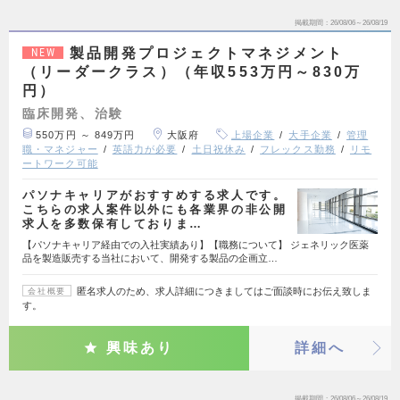
掲載期間
26/08/06～26/08/19
製品開発プロジェクトマネジメント
NEW
（リーダークラス）（年収553万円～830万
円）
臨床開発、治験
550万円 ～ 849万円
大阪府
上場企業
大手企業
管理
職・マネジャー
英語力が必要
土日祝休み
フレックス勤務
リモ
ートワーク可能
パソナキャリアがおすすめする求人です。
こちらの求人案件以外にも各業界の非公開
求人を多数保有しておりま…
【パソナキャリア経由での入社実績あり】【職務について】 ジェネリック医薬
品を製造販売する当社において、開発する製品の企画立…
匿名求人のため、求人詳細につきましてはご面談時にお伝え致しま
会社概要
す。
興味あり
詳細へ
掲載期間
26/08/06～26/08/19