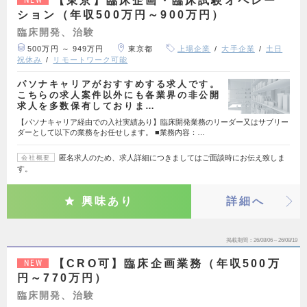
【東京】臨床企画・臨床試験オペレー
ション（年収500万円～900万円）
臨床開発、治験
500万円 ～ 949万円
東京都
上場企業
大手企業
土日
祝休み
リモートワーク可能
パソナキャリアがおすすめする求人です。
こちらの求人案件以外にも各業界の非公開
求人を多数保有しておりま…
【パソナキャリア経由での入社実績あり】臨床開発業務のリーダー又はサブリー
ダーとして以下の業務をお任せします。 ■業務内容：…
匿名求人のため、求人詳細につきましてはご面談時にお伝え致しま
会社概要
す。
興味あり
詳細へ
掲載期間
26/08/06～26/08/19
【CRO可】臨床企画業務（年収500万
NEW
円～770万円）
臨床開発、治験