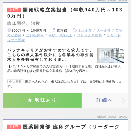
開発戦略立案担当（年収940万円～103
NEW
0万円）
臨床開発、治験
900万円 ～ 1049万円
東京都
上場企業
大手企業
英語
力が必要
土日祝休み
年収600万以上
フレックス勤務
リモート
ワーク可能
パソナキャリアがおすすめする求人です。
こちらの求人案件以外にも各業界の非公開
求人を多数保有しておりま…
【パソナキャリア経由での入社実績あり】【期待する役割】 自社品および導入
品の臨床評価および開発戦略立案業務 【具体的な職務内…
匿名求人のため、求人詳細につきましてはご面談時にお伝え致しま
会社概要
す。
興味あり
詳細へ
掲載期間
26/08/06～26/08/19
医薬開発部 臨床グループ（リーダーク
NEW