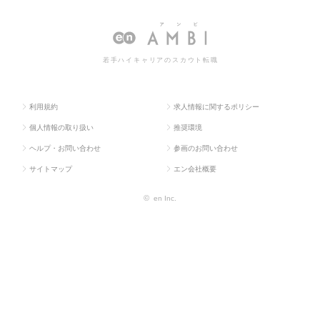
ス求人TO
（メディカル）
発、治
床開発、治験の転職・求人情報一覧
P
験
若手ハイキャリアのスカウト転職
利用規約
求人情報に関するポリシー
個人情報の取り扱い
推奨環境
ヘルプ・お問い合わせ
参画のお問い合わせ
サイトマップ
エン会社概要
©
en Inc.