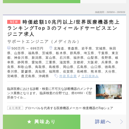
掲載期間
26/08/04～26/09/28
時価総額10兆円以上/世界医療機器売上
NEW
ランキングTop３のフィールドサービスエン
ジニア求人
サポートエンジニア（メディカル）
500万円 ～ 699万円
北海道、青森県、岩手県、宮城県、秋田
県、山形県、福島県、茨城県、栃木県、群馬県、埼玉県、千葉県、東京
都、神奈川県、新潟県、富山県、石川県、福井県、山梨県、長野県、岐
阜県、静岡県、愛知県、三重県、滋賀県、京都府、大阪府、兵庫県、奈
良県、和歌山県、鳥取県、島根県、岡山県、広島県、山口県、徳島県、
香川県、愛媛県、高知県、福岡県、佐賀県、長崎県、熊本県、大分県、
宮崎県、鹿児島県、沖縄県
外資系企業
土日祝休み
臨床医療における診断・検査に不可欠な診断機器のメンテナ
ンス業務となります。 臨床検査の分野では、癌やHIV・C型
肝炎ウイル…
グローバルを代表する医療機器メーカー 検査機器のTopシェア
会社概要
興味あり
詳細へ