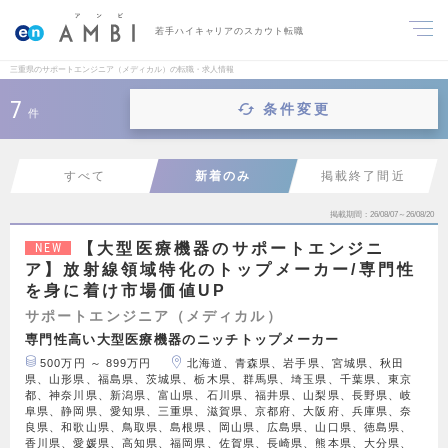
若手ハイキャリアのスカウト転職
三重県のサポートエンジニア（メディカル）の転職・求人情報
7
条件変更
件
すべて
新着のみ
掲載終了間近
掲載期間
26/08/07～26/08/20
【大型医療機器のサポートエンジニ
NEW
ア】放射線領域特化のトップメーカー/専門性
を身に着け市場価値UP
サポートエンジニア（メディカル）
専門性高い大型医療機器のニッチトップメーカー
500万円 ～ 899万円
北海道、青森県、岩手県、宮城県、秋田
県、山形県、福島県、茨城県、栃木県、群馬県、埼玉県、千葉県、東京
都、神奈川県、新潟県、富山県、石川県、福井県、山梨県、長野県、岐
阜県、静岡県、愛知県、三重県、滋賀県、京都府、大阪府、兵庫県、奈
良県、和歌山県、鳥取県、島根県、岡山県、広島県、山口県、徳島県、
香川県、愛媛県、高知県、福岡県、佐賀県、長崎県、熊本県、大分県、