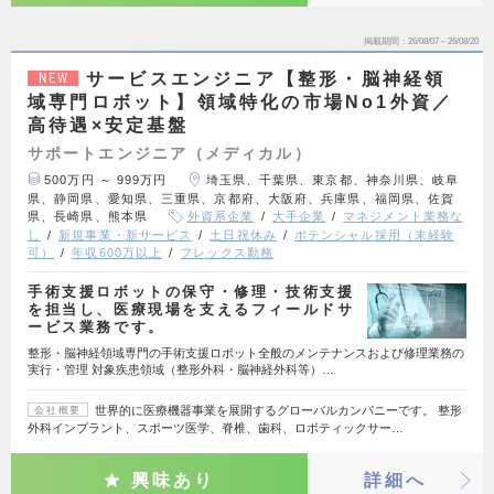
掲載期間
26/08/07～26/08/20
サービスエンジニア【整形・脳神経領
NEW
域専門ロボット】領域特化の市場No1外資／
高待遇×安定基盤
サポートエンジニア（メディカル）
500万円 ～ 999万円
埼玉県、千葉県、東京都、神奈川県、岐阜
県、静岡県、愛知県、三重県、京都府、大阪府、兵庫県、福岡県、佐賀
県、長崎県、熊本県
外資系企業
大手企業
マネジメント業務な
し
新規事業・新サービス
土日祝休み
ポテンシャル採用（未経験
可）
年収600万以上
フレックス勤務
手術支援ロボットの保守・修理・技術支援
を担当し、医療現場を支えるフィールドサ
ービス業務です。
整形・脳神経領域専門の手術支援ロボット全般のメンテナンスおよび修理業務の
実行・管理 対象疾患領域（整形外科・脳神経外科等）…
世界的に医療機器事業を展開するグローバルカンパニーです。 整形
会社概要
外科インプラント、スポーツ医学、脊椎、歯科、ロボティックサー…
興味あり
詳細へ