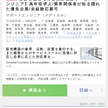
ンジニア】高年収求人/業界関係者が知る隠れ
た優良企業/未経験応募可
サポートエンジニア（メディカル）
500万円 ～ 999万円
北海道、宮城県、栃木県、群馬県、埼玉
県、千葉県、東京都、神奈川県、三重県、滋賀県、京都府、大阪府、兵
庫県、奈良県、岡山県、広島県、徳島県、香川県、愛媛県、高知県、福
岡県、佐賀県、長崎県、熊本県、大分県
外資系企業
大手企業
マネジメント業務なし
土日祝休み
ポテンシャル採用（未経験
可）
育児支援制度
販売機器の修理、点検、設置を遂行する。
また顧客からのサービスコールに迅速に対
応し必要に応じた対応策を…
Essential Functions & Accountabilities: 施設における導入機器の最適なメンテナ
ンス…
グローバル企業グループの日本法人です。 世界中に13の拠点とその
会社概要
他数多くの代理店を擁し、不妊治療（ART）とウーマンズヘル…
興味あり
詳細へ
掲載期間
26/08/07～26/08/20