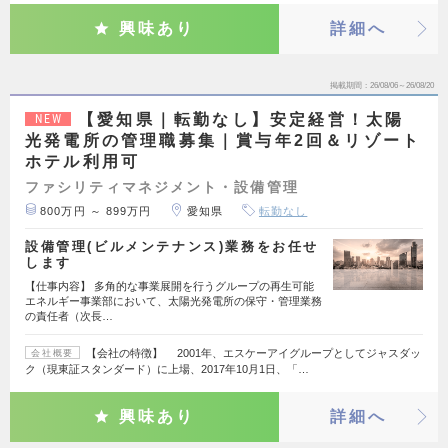
興味あり
詳細へ
掲載期間
26/08/06～26/08/20
【愛知県｜転勤なし】安定経営！太陽
NEW
光発電所の管理職募集｜賞与年2回＆リゾート
ホテル利用可
ファシリティマネジメント・設備管理
800万円 ～ 899万円
愛知県
転勤なし
設備管理(ビルメンテナンス)業務をお任せ
します
【仕事内容】 多角的な事業展開を行うグループの再生可能
エネルギー事業部において、太陽光発電所の保守・管理業務
の責任者（次長…
【会社の特徴】 2001年、エスケーアイグループとしてジャスダッ
会社概要
ク（現東証スタンダード）に上場、2017年10月1日、「…
興味あり
詳細へ