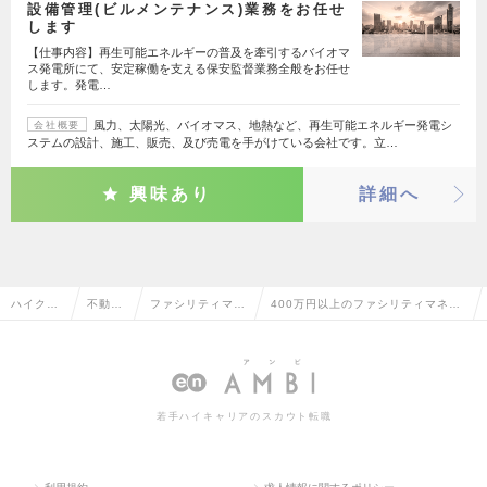
設備管理(ビルメンテナンス)業務をお任せ
します
【仕事内容】再生可能エネルギーの普及を牽引するバイオマ
ス発電所にて、安定稼働を支える保安監督業務全般をお任せ
します。発電…
風力、太陽光、バイオマス、地熱など、再生可能エネルギー発電シ
会社概要
ステムの設計、施工、販売、及び売電を手がけている会社です。立…
興味あり
詳細へ
ハイクラ
不動産
ファシリティマネ
400万円以上のファシリティマネジ
ス求人T
系専門
ジメント・設備管
メント・設備管理の転職・求人情報
OP
職
理
一覧
若手ハイキャリアのスカウト転職