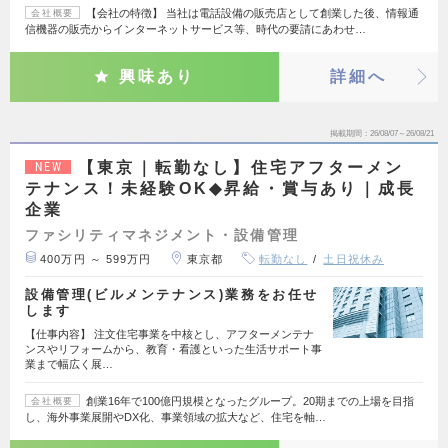
【会社の特徴】 当社は電話設備の販売店として創業した後、情報通
会社概要
信機器の販売からインターネットサービス等、時代の要請にあわせ…
興味あり
詳細へ
掲載期間
26/08/07～26/08/21
【東京｜転勤なし】住宅アフターメン
NEW
テナンス！未経験OK◆昇給・賞与あり｜成長
企業
ファシリティマネジメント・設備管理
400万円 ～ 599万円
東京都
転勤なし
土日祝休み
設備管理(ビルメンテナンス)業務をお任せ
します
【仕事内容】 注文住宅事業を中核とし、アフターメンテナ
ンスやリフォームから、教育・看護といった生活サポート事
業まで幅広く展…
創業16年で100億円規模となったグループ。20期までの上場を目指
会社概要
し、海外事業展開やDX化、事業領域の拡大など、住宅を軸…