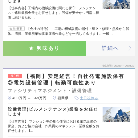
します
【仕事内容】工場内の機械設備に関わる保守・メンテナン
ス・修理業務全般をお任せします。設備が安全かつ円滑に稼
働し続けるため…
【会社の特徴】 工場の機械設備の据付・組立・修理・点検から解
会社概要
体、清掃、産業廃棄物収集運搬作業などを一括して承ります。一般…
興味あり
詳細へ
掲載期間
26/08/07～26/08/21
【福岡】安定経営！自社発電施設保有
NEW
◎電気設備管理｜転勤可能性あり
ファシリティマネジメント・設備管理
400万円 ～ 549万円
福岡県
土日祝休み
設備管理(ビルメンテナンス)業務をお任せ
します
【仕事内容】 マンション等の集合住宅における電気設備の
保全、および協力会社・作業員のマネジメント業務全般をお
任せします。 I…