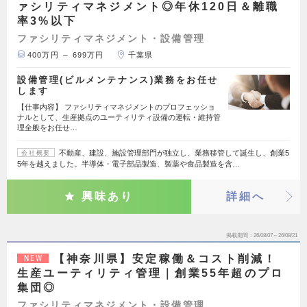
ァシリティマネジメント◎年休120日＆離職
率3%以下
ファシリティマネジメント・設備管理
400万円 ～ 699万円
千葉県
設備管理(ビルメンテナンス)業務をお任せ
します
【仕事内容】 ファシリティマネジメントのプロフェッショ
ナルとして、生産拠点のユーティリティ設備の運転・維持管
理全般をお任せ…
不動産、建設、施設管理部門が独立し、業務移管して誕生し、創業5
会社概要
5年を越えました。半導体・電子部品製造、製薬や食品製造を含…
興味あり
詳細へ
掲載期間
26/08/07～26/08/21
【神奈川県】安定稼働＆コスト削減！
NEW
生産ユーティリティ管理｜創業55年超のプロ
集団◎
ファシリティマネジメント・設備管理