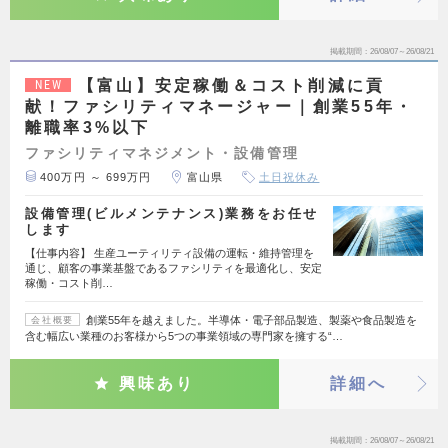
掲載期間
26/08/07～26/08/21
【富山】安定稼働＆コスト削減に貢
NEW
献！ファシリティマネージャー｜創業55年・
離職率3%以下
ファシリティマネジメント・設備管理
400万円 ～ 699万円
富山県
土日祝休み
設備管理(ビルメンテナンス)業務をお任せ
します
【仕事内容】 生産ユーティリティ設備の運転・維持管理を
通じ、顧客の事業基盤であるファシリティを最適化し、安定
稼働・コスト削…
創業55年を越えました。半導体・電子部品製造、製薬や食品製造を
会社概要
含む幅広い業種のお客様から5つの事業領域の専門家を擁する“…
興味あり
詳細へ
掲載期間
26/08/07～26/08/21