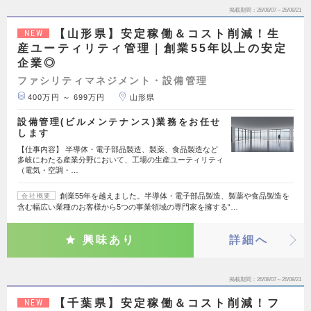
掲載期間
26/08/07～26/08/21
【山形県】安定稼働＆コスト削減！生
NEW
産ユーティリティ管理｜創業55年以上の安定
企業◎
ファシリティマネジメント・設備管理
400万円 ～ 699万円
山形県
設備管理(ビルメンテナンス)業務をお任せ
します
【仕事内容】 半導体・電子部品製造、製薬、食品製造など
多岐にわたる産業分野において、工場の生産ユーティリティ
（電気・空調・…
創業55年を越えました。半導体・電子部品製造、製薬や食品製造を
会社概要
含む幅広い業種のお客様から5つの事業領域の専門家を擁する“…
興味あり
詳細へ
掲載期間
26/08/07～26/08/21
【千葉県】安定稼働＆コスト削減！フ
NEW