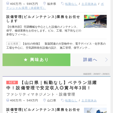
400万円 ～ 599万円
福井県
転勤なし
土日祝休み
ポ
テンシャル採用（未経験可）
設備管理(ビルメンテナンス)業務をお任せ
します
【仕事内容】 空調機械を中心とした設備のメンテナンス、
保守、修繕業務をお任せします。ビル、工場、地下街などの
多様なフィール…
【会社の特徴】 製薬関連の大型物件や、電子デバイス・化学系の
会社概要
工場を中心に、空気調和衛生設備の設計、 施工管理、保守メンテ…
興味あり
詳細へ
掲載期間
26/08/07～26/08/21
【山口県｜転勤なし】ベテラン活躍
NEW
中！設備管理で安定収入◎賞与年3回！
ファシリティマネジメント・設備管理
400万円 ～ 549万円
山口県
転勤なし
土日祝休み
設備管理(ビルメンテナンス)業務をお任せ