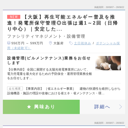
掲載期間
26/08/07～26/08/22
【大阪】再生可能エネルギー普及を推
NEW
進！発電所保守管理◎出張は週1～2回（日帰
り中心）｜安定した...
ファシリティマネジメント・設備管理
550万円 ～ 599万円
大阪府
土日祝休み
ポテンシャル採
用（未経験可）
設備管理(ビルメンテナンス)業務をお任せ
します
【仕事内容】 全国に展開する太陽光発電事業所において、
電力売電量を最大化するための予防保全・運用管理業務全般
をお任せします…
【事業内容】 ［省エネルギー事業］ 建物の快適性を維持しながら
会社概要
設備機器・施設の増設や改修における省エネ・省メンテナンス・環…
興味あり
詳細へ
掲載期間
26/08/07～26/08/22