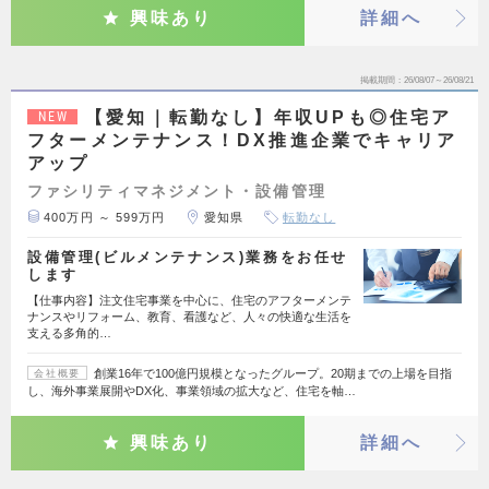
興味あり
詳細へ
掲載期間
26/08/07～26/08/21
【愛知｜転勤なし】年収UPも◎住宅ア
NEW
フターメンテナンス！DX推進企業でキャリア
アップ
ファシリティマネジメント・設備管理
400万円 ～ 599万円
愛知県
転勤なし
設備管理(ビルメンテナンス)業務をお任せ
します
【仕事内容】注文住宅事業を中心に、住宅のアフターメンテ
ナンスやリフォーム、教育、看護など、人々の快適な生活を
支える多角的…
創業16年で100億円規模となったグループ。20期までの上場を目指
会社概要
し、海外事業展開やDX化、事業領域の拡大など、住宅を軸…
興味あり
詳細へ