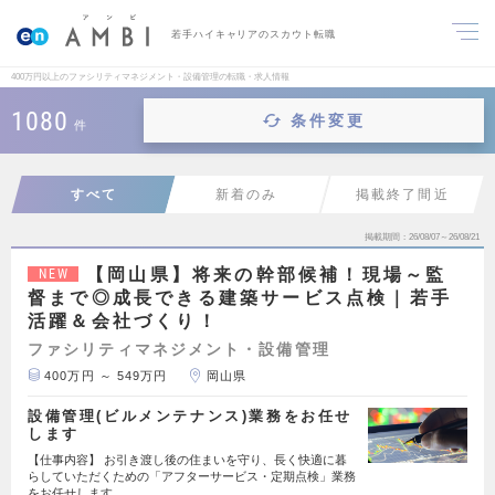
若手ハイキャリアのスカウト転職
400万円以上のファシリティマネジメント・設備管理の転職・求人情報
1080
条件変更
件
すべて
新着のみ
掲載終了間近
掲載期間
26/08/07～26/08/21
【岡山県】将来の幹部候補！現場～監
NEW
督まで◎成長できる建築サービス点検｜若手
活躍＆会社づくり！
ファシリティマネジメント・設備管理
400万円 ～ 549万円
岡山県
設備管理(ビルメンテナンス)業務をお任せ
します
【仕事内容】 お引き渡し後の住まいを守り、長く快適に暮
らしていただくための「アフターサービス・定期点検」業務
をお任せします…