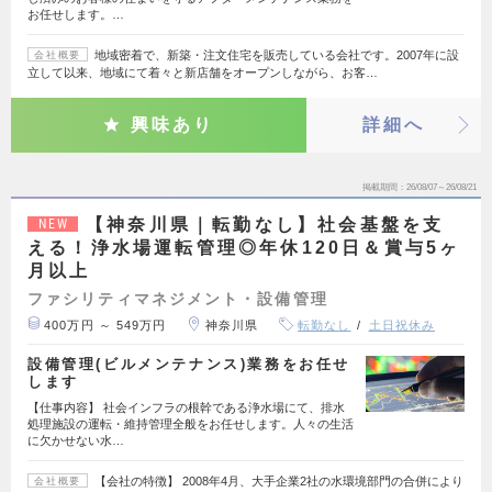
お任せします。…
地域密着で、新築・注文住宅を販売している会社です。2007年に設
会社概要
立して以来、地域にて着々と新店舗をオープンしながら、お客…
興味あり
詳細へ
掲載期間
26/08/07～26/08/21
【神奈川県｜転勤なし】社会基盤を支
NEW
える！浄水場運転管理◎年休120日＆賞与5ヶ
月以上
ファシリティマネジメント・設備管理
400万円 ～ 549万円
神奈川県
転勤なし
土日祝休み
設備管理(ビルメンテナンス)業務をお任せ
します
【仕事内容】 社会インフラの根幹である浄水場にて、排水
処理施設の運転・維持管理全般をお任せします。人々の生活
に欠かせない水…
【会社の特徴】 2008年4月、大手企業2社の水環境部門の合併により
会社概要