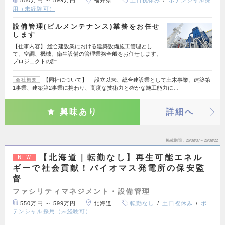
550万円 ～ 599万円
福井県
土日祝休み
ポテンシャル採
用（未経験可）
設備管理(ビルメンテナンス)業務をお任せ
します
【仕事内容】 総合建設業における建築設備施工管理とし
て、空調、機械、衛生設備の管理業務全般をお任せします。
プロジェクトの計…
【同社について】 設立以来、総合建設業として土木事業、建築第
会社概要
1事業、建築第2事業に携わり、高度な技術力と確かな施工能力に…
興味あり
詳細へ
掲載期間
26/08/07～26/08/22
【北海道｜転勤なし】再生可能エネル
NEW
ギーで社会貢献！バイオマス発電所の保安監
督
ファシリティマネジメント・設備管理
550万円 ～ 599万円
北海道
転勤なし
土日祝休み
ポ
テンシャル採用（未経験可）