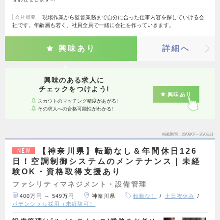
現場作業から監督業務まで自分に合った仕事内容を探していける会
会社概要
社です。年齢層も若く、社員全員で一緒に会社を作っていきます。
興味あり
詳細へ
興味のある求人に
チェックをつけよう!
興味あり
スカウトのマッチング精度があがる!
その求人への合格可能性がわかる!
掲載期間
26/08/07～26/08/21
【神奈川県】転勤なし＆年間休日126
NEW
日！空調制御システムのメンテナンス｜未経
験OK・資格取得支援あり
ファシリティマネジメント・設備管理
400万円 ～ 549万円
神奈川県
転勤なし
土日祝休み
ポテンシャル採用（未経験可）