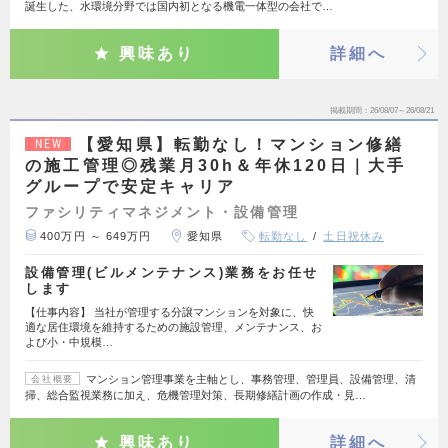
誕生した、水環境分野では国内初となる機電一体型の会社で…
興味あり
詳細へ
掲載期間
26/08/07～26/08/21
【愛知県】転勤なし！マンション修繕
NEW
の施工管理◎残業月30h＆年休120日｜大手
グループで安定キャリア
ファシリティマネジメント・設備管理
400万円 ～ 649万円
愛知県
転勤なし
土日祝休み
設備管理(ビルメンテナンス)業務をお任せ
します
【仕事内容】 当社が管理する分譲マンションを対象に、快
適な居住環境を維持するための施設管理、メンテナンス、お
よび小・中規模…
マンション管理事業を主軸とし、事務管理、管理員、設備管理、清
会社概要
掃、総合監視業務に加え、危機管理対策、長期修繕計画の作成・見…
興味あり
詳細へ