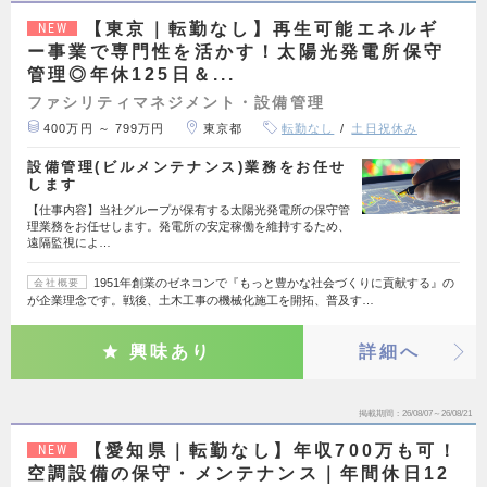
【東京｜転勤なし】再生可能エネルギ
NEW
ー事業で専門性を活かす！太陽光発電所保守
管理◎年休125日＆...
ファシリティマネジメント・設備管理
400万円 ～ 799万円
東京都
転勤なし
土日祝休み
設備管理(ビルメンテナンス)業務をお任せ
します
【仕事内容】当社グループが保有する太陽光発電所の保守管
理業務をお任せします。発電所の安定稼働を維持するため、
遠隔監視によ…
1951年創業のゼネコンで『もっと豊かな社会づくりに貢献する』の
会社概要
が企業理念です。戦後、土木工事の機械化施工を開拓、普及す…
興味あり
詳細へ
掲載期間
26/08/07～26/08/21
【愛知県｜転勤なし】年収700万も可！
NEW
空調設備の保守・メンテナンス｜年間休日12