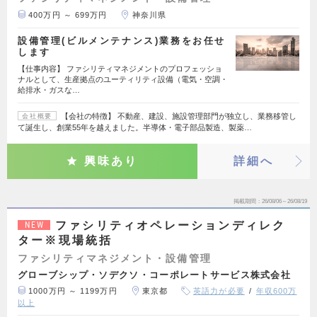
400万円 ～ 699万円
神奈川県
設備管理(ビルメンテナンス)業務をお任せ
します
【仕事内容】 ファシリティマネジメントのプロフェッショ
ナルとして、生産拠点のユーティリティ設備（電気・空調・
給排水・ガスな…
【会社の特徴】 不動産、建設、施設管理部門が独立し、業務移管し
会社概要
て誕生し、創業55年を越えました。半導体・電子部品製造、製薬…
興味あり
詳細へ
掲載期間
26/08/06～26/08/19
ファシリティオペレーションディレク
NEW
ター※現場統括
ファシリティマネジメント・設備管理
グローブシップ・ソデクソ・コーポレートサービス株式会社
1000万円 ～ 1199万円
東京都
英語力が必要
年収600万
以上