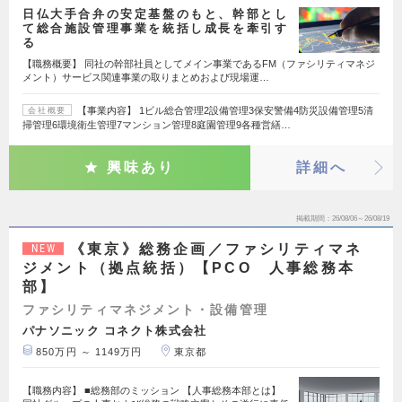
日仏大手合弁の安定基盤のもと、幹部とし
て総合施設管理事業を統括し成長を牽引す
る
【職務概要】 同社の幹部社員としてメイン事業であるFM（ファシリティマネジ
メント）サービス関連事業の取りまとめおよび現場運…
【事業内容】 1ビル総合管理2設備管理3保安警備4防災設備管理5清
会社概要
掃管理6環境衛生管理7マンション管理8庭園管理9各種営繕…
興味あり
詳細へ
掲載期間
26/08/06～26/08/19
《東京》総務企画／ファシリティマネ
NEW
ジメント（拠点統括）【PCO 人事総務本
部】
ファシリティマネジメント・設備管理
パナソニック コネクト株式会社
850万円 ～ 1149万円
東京都
【職務内容】 ■総務部のミッション 【人事総務本部とは】