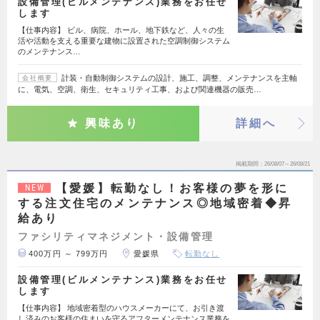
設備管理(ビルメンテナンス)業務をお任せ
します
【仕事内容】 ビル、病院、ホール、地下鉄など、人々の生
活や活動を支える重要な建物に設置された空調制御システム
のメンテナンス…
計装・自動制御システムの設計、施工、調整、メンテナンスを主軸
会社概要
に、電気、空調、衛生、セキュリティ工事、および関連機器の販売…
興味あり
詳細へ
掲載期間
26/08/07～26/08/21
【愛媛】転勤なし！お客様の夢を形に
NEW
する注文住宅のメンテナンス◎地域密着◆昇
給あり
ファシリティマネジメント・設備管理
400万円 ～ 799万円
愛媛県
転勤なし
設備管理(ビルメンテナンス)業務をお任せ
します
【仕事内容】 地域密着型のハウスメーカーにて、お引き渡
し済みのお客様の住まいを守るアフターメンテナンス業務を