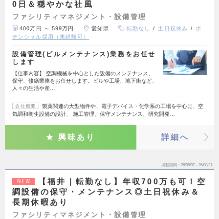
0日＆穏やかな社風
ファシリティマネジメント・設備管理
400万円 ～ 599万円
愛知県
転勤なし
土日祝休み
ポ
テンシャル採用（未経験可）
設備管理(ビルメンテナンス)業務をお任せ
します
【仕事内容】 空調機械を中心とした設備のメンテナンス、
保守、修繕業務をお任せします。ビルや工場、地下街など、
人々の生活や産…
製薬関連の大型物件や、電子デバイス・化学系の工場を中心に、空
会社概要
気調和衛生設備の設計、 施工管理、保守メンテナンス、研究開発…
興味あり
詳細へ
掲載期間
26/08/07～26/08/21
【福井｜転勤なし】年収700万も可！空
NEW
調設備の保守・メンテナンス◎土日祝休み＆
長期休暇あり
ファシリティマネジメント・設備管理