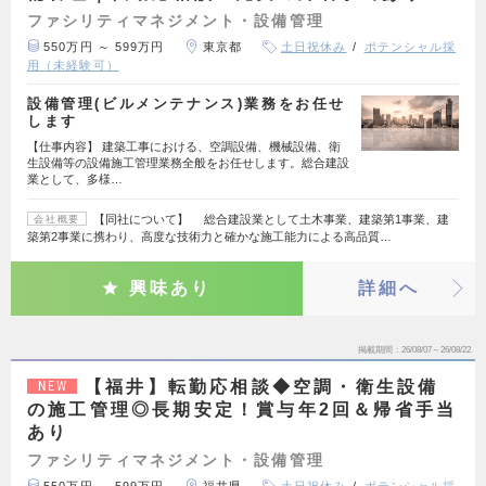
ファシリティマネジメント・設備管理
550万円 ～ 599万円
東京都
土日祝休み
ポテンシャル採
用（未経験可）
設備管理(ビルメンテナンス)業務をお任せ
します
【仕事内容】 建築工事における、空調設備、機械設備、衛
生設備等の設備施工管理業務全般をお任せします。総合建設
業として、多様…
【同社について】 総合建設業として土木事業、建築第1事業、建
会社概要
築第2事業に携わり、高度な技術力と確かな施工能力による高品質…
興味あり
詳細へ
掲載期間
26/08/07～26/08/22
【福井】転勤応相談◆空調・衛生設備
NEW
の施工管理◎長期安定！賞与年2回＆帰省手当
あり
ファシリティマネジメント・設備管理