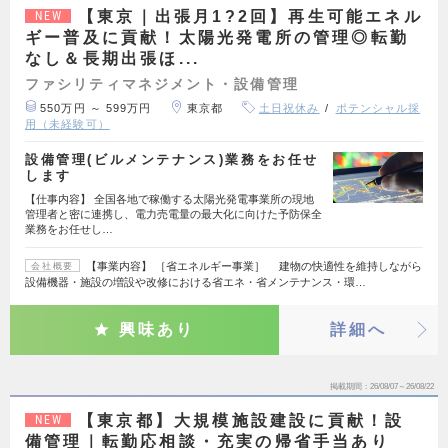
【東京｜出張月1?2回】再生可能エネル
NEW
ギー普及に貢献！太陽光発電所の管理◎転勤
なし＆長期出張ほ...
ファシリティマネジメント・設備管理
550万円 ～ 599万円
東京都
土日祝休み
ポテンシャル採
用（未経験可）
設備管理(ビルメンテナンス)業務をお任せ
します
【仕事内容】 全国各地で稼働する太陽光発電事業所の現地
管理者と密に連携し、電力売電量の最大化に向けた予防保全
業務をお任せし…
【事業内容】 ［省エネルギー事業］ 建物の快適性を維持しながら
会社概要
設備機器・施設の増設や改修における省エネ・省メンテナンス・環…
興味あり
詳細へ
掲載期間
26/08/07～26/08/22
【東京都】大規模施設建設に貢献！設
NEW
備管理｜転勤応相談・充実の帰省手当あり