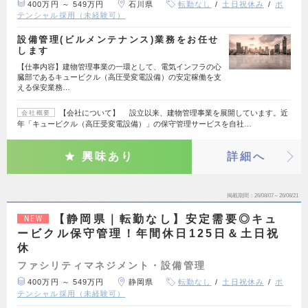
400万円 ～ 549万円
石川県
転勤なし
土日祝休み
ポ
テンシャル採用（未経験可）
設備管理(ビルメンテナンス)業務をお任せ
します
【仕事内容】建物管理事業の一環として、電気インフラの心
臓部であるキュービクル（高圧受変電設備）の安定稼働を支
える保安業務…
【会社について】 設立以来、建物管理事業を展開しています。近
会社概要
年「キュービクル（高圧受変電設備）」の保守管理サービスを自社…
興味あり
詳細へ
掲載期間
26/08/07～26/08/21
【静岡県｜転勤なし】安定需要◎キュ
NEW
ービクル保守管理！年間休日125日＆土日祝
休
ファシリティマネジメント・設備管理
400万円 ～ 549万円
静岡県
転勤なし
土日祝休み
ポ
テンシャル採用（未経験可）