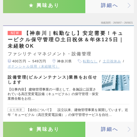
興味あり
詳細へ
掲載期間
26/08/07～26/08/21
【神奈川｜転勤なし】安定需要！キュ
NEW
ービクル保守管理◎土日祝休＆年休125日｜
未経験OK
ファシリティマネジメント・設備管理
400万円 ～ 549万円
神奈川県
転勤なし
土日祝休み
ポテンシャル採用（未経験可）
設備管理(ビルメンテナンス)業務をお任せ
します
【仕事内容】 建物管理事業の一環として、各施設に設置さ
れている高圧受変電設備（キュービクル）の保守管理・保安
業務全般をお任…
【会社について】 設立以来、建物管理事業を展開しています。近
会社概要
年「キュービクル（高圧受変電設備）」の保守管理サービスを自社…
興味あり
詳細へ