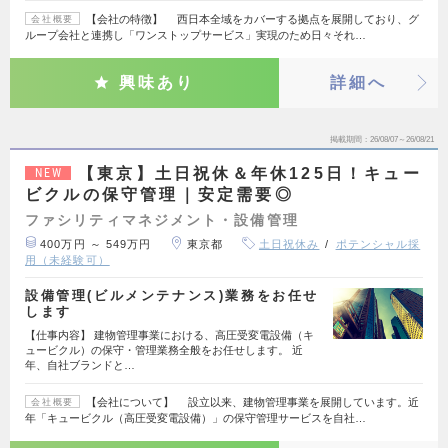
【会社の特徴】 西日本全域をカバーする拠点を展開しており、グ
会社概要
ループ会社と連携し「ワンストップサービス」実現のため日々それ…
興味あり
詳細へ
掲載期間
26/08/07～26/08/21
【東京】土日祝休＆年休125日！キュー
NEW
ビクルの保守管理｜安定需要◎
ファシリティマネジメント・設備管理
400万円 ～ 549万円
東京都
土日祝休み
ポテンシャル採
用（未経験可）
設備管理(ビルメンテナンス)業務をお任せ
します
【仕事内容】 建物管理事業における、高圧受変電設備（キ
ュービクル）の保守・管理業務全般をお任せします。 近
年、自社ブランドと…
【会社について】 設立以来、建物管理事業を展開しています。近
会社概要
年「キュービクル（高圧受変電設備）」の保守管理サービスを自社…