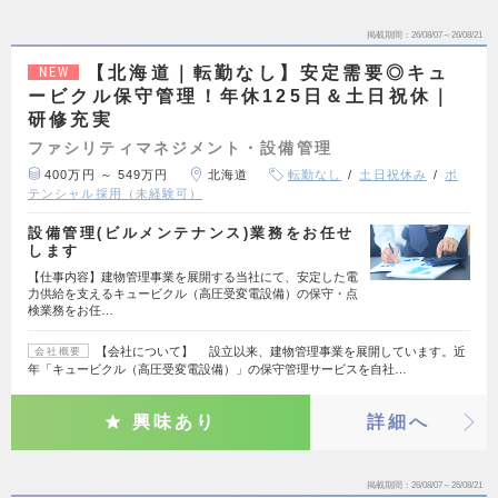
掲載期間
26/08/07～26/08/21
【北海道｜転勤なし】安定需要◎キュ
NEW
ービクル保守管理！年休125日＆土日祝休｜
研修充実
ファシリティマネジメント・設備管理
400万円 ～ 549万円
北海道
転勤なし
土日祝休み
ポ
テンシャル採用（未経験可）
設備管理(ビルメンテナンス)業務をお任せ
します
【仕事内容】建物管理事業を展開する当社にて、安定した電
力供給を支えるキュービクル（高圧受変電設備）の保守・点
検業務をお任…
【会社について】 設立以来、建物管理事業を展開しています。近
会社概要
年「キュービクル（高圧受変電設備）」の保守管理サービスを自社…
興味あり
詳細へ
掲載期間
26/08/07～26/08/21