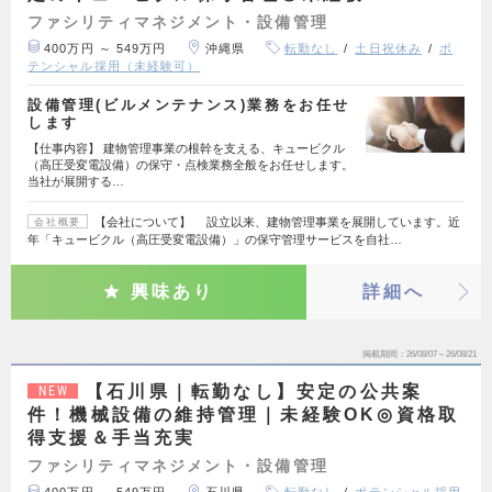
ファシリティマネジメント・設備管理
400万円 ～ 549万円
沖縄県
転勤なし
土日祝休み
ポ
テンシャル採用（未経験可）
設備管理(ビルメンテナンス)業務をお任せ
します
【仕事内容】 建物管理事業の根幹を支える、キュービクル
（高圧受変電設備）の保守・点検業務全般をお任せします。
当社が展開する…
【会社について】 設立以来、建物管理事業を展開しています。近
会社概要
年「キュービクル（高圧受変電設備）」の保守管理サービスを自社…
興味あり
詳細へ
掲載期間
26/08/07～26/08/21
【石川県｜転勤なし】安定の公共案
NEW
件！機械設備の維持管理｜未経験OK◎資格取
得支援＆手当充実
ファシリティマネジメント・設備管理