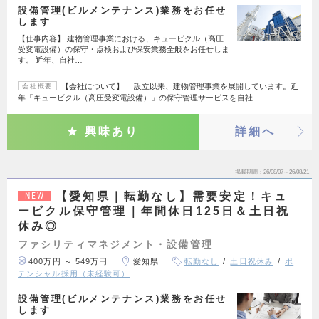
設備管理(ビルメンテナンス)業務をお任せ
します
【仕事内容】 建物管理事業における、キュービクル（高圧
受変電設備）の保守・点検および保安業務全般をお任せしま
す。 近年、自社…
【会社について】 設立以来、建物管理事業を展開しています。近
会社概要
年「キュービクル（高圧受変電設備）」の保守管理サービスを自社…
興味あり
詳細へ
掲載期間
26/08/07～26/08/21
【愛知県｜転勤なし】需要安定！キュ
NEW
ービクル保守管理｜年間休日125日＆土日祝
休み◎
ファシリティマネジメント・設備管理
400万円 ～ 549万円
愛知県
転勤なし
土日祝休み
ポ
テンシャル採用（未経験可）
設備管理(ビルメンテナンス)業務をお任せ
します