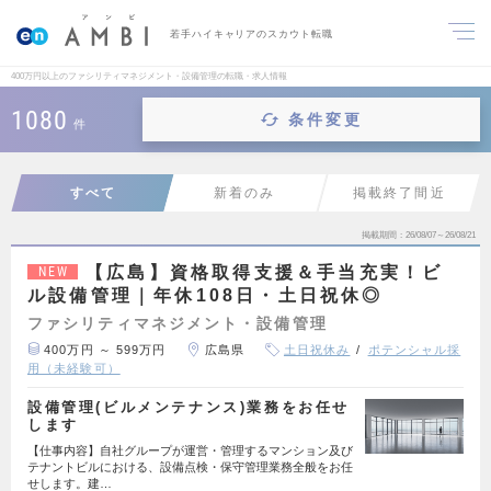
若手ハイキャリアのスカウト転職
400万円以上のファシリティマネジメント・設備管理の転職・求人情報
1080
条件変更
件
すべて
新着のみ
掲載終了間近
掲載期間
26/08/07～26/08/21
【広島】資格取得支援＆手当充実！ビ
NEW
ル設備管理｜年休108日・土日祝休◎
ファシリティマネジメント・設備管理
400万円 ～ 599万円
広島県
土日祝休み
ポテンシャル採
用（未経験可）
設備管理(ビルメンテナンス)業務をお任せ
します
【仕事内容】自社グループが運営・管理するマンション及び
テナントビルにおける、設備点検・保守管理業務全般をお任
せします。建…