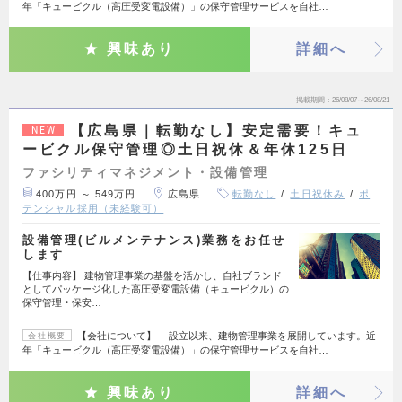
年「キュービクル（高圧受変電設備）」の保守管理サービスを自社…
興味あり
詳細へ
掲載期間
26/08/07～26/08/21
【広島県｜転勤なし】安定需要！キュ
NEW
ービクル保守管理◎土日祝休＆年休125日
ファシリティマネジメント・設備管理
400万円 ～ 549万円
広島県
転勤なし
土日祝休み
ポ
テンシャル採用（未経験可）
設備管理(ビルメンテナンス)業務をお任せ
します
【仕事内容】 建物管理事業の基盤を活かし、自社ブランド
としてパッケージ化した高圧受変電設備（キュービクル）の
保守管理・保安…
【会社について】 設立以来、建物管理事業を展開しています。近
会社概要
年「キュービクル（高圧受変電設備）」の保守管理サービスを自社…
興味あり
詳細へ