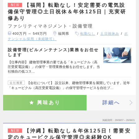
【福岡】転勤なし！安定需要の電気設
NEW
備保守管理◎土日祝休＆年休125日｜充実研
修あり
ファシリティマネジメント・設備管理
400万円 ～ 549万円
福岡県
転勤なし
土日祝休み
ポ
テンシャル採用（未経験可）
設備管理(ビルメンテナンス)業務をお任せ
します
【仕事内容】 建物管理事業の要である「キュービクル（高
圧受変電設備）」の保守・管理業務全般をお任せします。当
社独自の低コス…
【会社について】 設立以来、建物管理事業を展開しています。近年
会社概要
「キュービクル（高圧受変電設備）」の保守管理サービスを自社ブ…
興味あり
詳細へ
掲載期間
26/08/07～26/08/21
【沖縄】転勤なし＆年休125日！需要安
NEW
定のキュービクル保守管理◎未経験OK