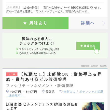
【会社の特徴】 西日本全域をカバーする拠点を展開しています。
会社概要
グループ企業と連携し「ワンストップサービス」実現のため日々そ…
興味あり
詳細へ
興味のある求人に
チェックをつけよう!
興味あり
スカウトのマッチング精度があがる!
その求人への合格可能性がわかる!
掲載期間
26/08/07～26/08/21
【転勤なし】未経験OK！資格手当＆昇
NEW
給・賞与あり◎ビル設備管理
ファシリティマネジメント・設備管理
400万円 ～ 549万円
愛媛県
転勤なし
ポテンシャル採用
（未経験可）
設備管理(ビルメンテナンス)業務をお任せ
します