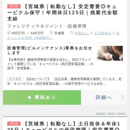
【宮城県｜転勤なし】安定需要◎キュ
NEW
ービクル保守！年間休日125日｜残業代全額
支給
ファシリティマネジメント・設備管理
400万円 ～ 549万円
宮城県
転勤なし
土日祝休み
ポ
テンシャル採用（未経験可）
設備管理(ビルメンテナンス)業務をお任せ
します
【仕事内容】 建物管理事業の基盤を活かし、自社ブランド
として展開している「キュービクル（高圧受変電設備）」の
保守・管理業務…
【会社について】 設立以来、建物管理事業を展開しています。近
会社概要
年「キュービクル（高圧受変電設備）」の保守管理サービスを自社…
興味あり
詳細へ
掲載期間
26/08/07～26/08/21
【茨城県｜転勤なし】土日祝休＆年休1
NEW
25日！キュービクルの保守管理｜安定需要◎