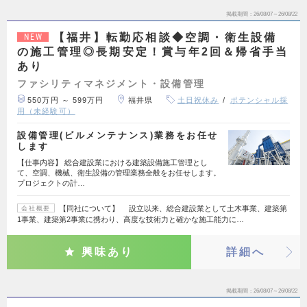
掲載期間
26/08/07～26/08/22
【福井】転勤応相談◆空調・衛生設備
NEW
の施工管理◎長期安定！賞与年2回＆帰省手当
あり
ファシリティマネジメント・設備管理
550万円 ～ 599万円
福井県
土日祝休み
ポテンシャル採
用（未経験可）
設備管理(ビルメンテナンス)業務をお任せ
します
【仕事内容】 総合建設業における建築設備施工管理とし
て、空調、機械、衛生設備の管理業務全般をお任せします。
プロジェクトの計…
【同社について】 設立以来、総合建設業として土木事業、建築第
会社概要
1事業、建築第2事業に携わり、高度な技術力と確かな施工能力に…
興味あり
詳細へ
掲載期間
26/08/07～26/08/22