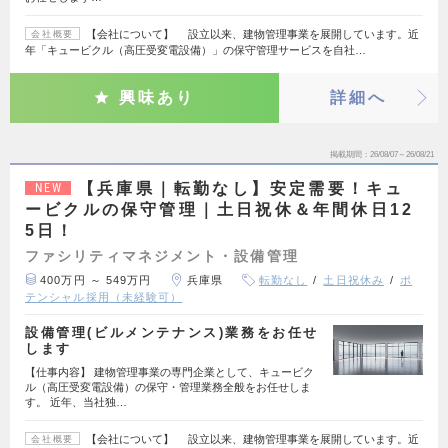
【会社について】 設立以来、建物管理事業を展開しています。近
会社概要
年「キュービクル（高圧受変電設備）」の保守管理サービスを自社…
興味あり
詳細へ
掲載期間
26/08/07～26/08/21
【兵庫県｜転勤なし】安定需要！キュ
NEW
ービクルの保守管理｜土日祝休＆年間休日12
5日！
ファシリティマネジメント・設備管理
400万円 ～ 549万円
兵庫県
転勤なし
土日祝休み
ポ
テンシャル採用（未経験可）
設備管理(ビルメンテナンス)業務をお任せ
します
【仕事内容】 建物管理事業の専門企業として、キュービク
ル（高圧受変電設備）の保守・管理業務全般をお任せしま
す。 近年、当社独…
【会社について】 設立以来、建物管理事業を展開しています。近
会社概要