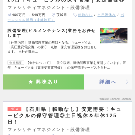
ファシリティマネジメント・設備管理
400万円 ～ 549万円
茨城県
転勤なし
土日祝休み
ポ
テンシャル採用（未経験可）
設備管理(ビルメンテナンス)業務をお任せ
します
【仕事内容】 建物管理事業の基盤となる、キュービクル
（高圧受変電設備）の保守・点検・保安管理業務をお任せし
ます。 当社が独自…
【会社について】 設立以来、建物管理事業を展開しています。近
会社概要
年「キュービクル（高圧受変電設備）」の保守管理サービスを自社…
興味あり
詳細へ
掲載期間
26/08/07～26/08/21
【石川県｜転勤なし】安定需要！キュ
NEW
ービクルの保守管理◎土日祝休＆年休125
日！
ファシリティマネジメント・設備管理