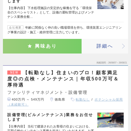
します
【仕事内容】 下水処理施設の安定的な稼働を守る「環境保
全のスペシャリスト」として、設備の運転管理およびメンテ
ナンス業務全般…
年齢に関係なく仲の良い職場環境を持ち、環境装置エンジニアリン
会社概要
グ事業の設計・施工・維持管理に注力しています。
興味あり
詳細へ
掲載期間
26/08/07～26/08/21
【転勤なし】住まいのプロ！顧客満足
NEW
度◎の点検・メンテナンス｜年収500万可＆
厚待遇
ファシリティマネジメント・設備管理
400万円 ～ 549万円
徳島県
転勤なし
ポテンシャル採用
（未経験可）
設備管理(ビルメンテナンス)業務をお任せ
します
【仕事内容】 当社で建築されたお客様の住まいにおける、
定期点検やメンテナンス業務を担当していただきます。お客