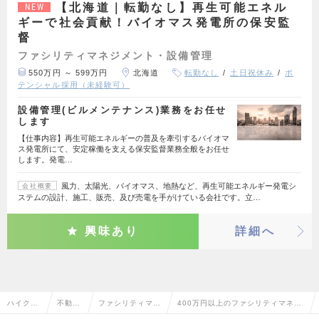
【北海道｜転勤なし】再生可能エネル
NEW
ギーで社会貢献！バイオマス発電所の保安監
督
ファシリティマネジメント・設備管理
550万円 ～ 599万円
北海道
転勤なし
土日祝休み
ポ
テンシャル採用（未経験可）
設備管理(ビルメンテナンス)業務をお任せ
します
【仕事内容】再生可能エネルギーの普及を牽引するバイオマ
ス発電所にて、安定稼働を支える保安監督業務全般をお任せ
します。発電…
風力、太陽光、バイオマス、地熱など、再生可能エネルギー発電シ
会社概要
ステムの設計、施工、販売、及び売電を手がけている会社です。立…
興味あり
詳細へ
ハイクラ
不動産
ファシリティマネ
400万円以上のファシリティマネジ