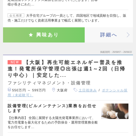
様が長きにわた…
大手住宅グループの一員として、四国地区で地域貢献を目指し、販
会社概要
売・施工だけでなく資産活用事業まで幅広く展開しています。
興味あり
詳細へ
掲載期間
26/08/07～26/08/22
【大阪】再生可能エネルギー普及を推
NEW
進！発電所保守管理◎出張は週1～2回（日帰
り中心）｜安定した...
ファシリティマネジメント・設備管理
550万円 ～ 599万円
大阪府
土日祝休み
ポテンシャル採
用（未経験可）
設備管理(ビルメンテナンス)業務をお任せ
します
【仕事内容】 全国に展開する太陽光発電事業所において、
電力売電量を最大化するための予防保全・運用管理業務全般
をお任せします…