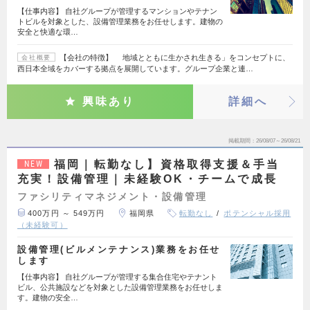
【仕事内容】 自社グループが管理するマンションやテナン
トビルを対象とした、設備管理業務をお任せします。建物の
安全と快適な環…
【会社の特徴】 地域とともに生かされ生きる」をコンセプトに、
会社概要
西日本全域をカバーする拠点を展開しています。グループ企業と連…
興味あり
詳細へ
掲載期間
26/08/07～26/08/21
福岡｜転勤なし】資格取得支援＆手当
NEW
充実！設備管理｜未経験OK・チームで成長
ファシリティマネジメント・設備管理
400万円 ～ 549万円
福岡県
転勤なし
ポテンシャル採用
（未経験可）
設備管理(ビルメンテナンス)業務をお任せ
します
【仕事内容】 自社グループが管理する集合住宅やテナント
ビル、公共施設などを対象とした設備管理業務をお任せしま
す。建物の安全…