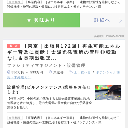
【事業内容】 ［省エネルギー事業］ 建物の快適性を維持しながら
会社概要
設備機器・施設の増設や改修における省エネ・省メンテナンス・環…
興味あり
詳細へ
掲載期間
26/08/07～26/08/22
【東京｜出張月1?2回】再生可能エネル
NEW
ギー普及に貢献！太陽光発電所の管理◎転勤
なし＆長期出張ほ...
ファシリティマネジメント・設備管理
550万円 ～ 599万円
東京都
土日祝休み
ポテンシャル採
用（未経験可）
設備管理(ビルメンテナンス)業務をお任せ
します
【仕事内容】 全国各地で稼働する太陽光発電事業所の現地
管理者と密に連携し、電力売電量の最大化に向けた予防保全
業務をお任せし…
【事業内容】 ［省エネルギー事業］ 建物の快適性を維持しながら
会社概要
設備機器・施設の増設や改修における省エネ・省メンテナンス・環…