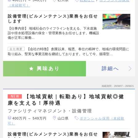
400万円 ～ 549万円
石川県
転勤なし
ポテンシャル採用
（未経験可）
設備管理(ビルメンテナンス)業務をお任せ
します
【仕事内容】 地域社会のライフラインを支える、下水道施
設や排水処理設備の保全・管理業務をお任せします。機械設
備が正常に稼働…
【会社の特徴】 創業以来、報恩、奉仕の精神で、地域の環境問題に
会社概要
取り組み、堅実な事業活動を継続しております。そして今、循環型…
興味あり
詳細へ
掲載期間
26/08/07～26/08/21
【地域貢献｜転勤あり】地域貢献◎健
NEW
康を支える！厚待遇
ファシリティマネジメント・設備管理
400万円 ～ 549万円
山口県
ポテンシャル採用（未経験
可）
設備管理(ビルメンテナンス)業務をお任せ