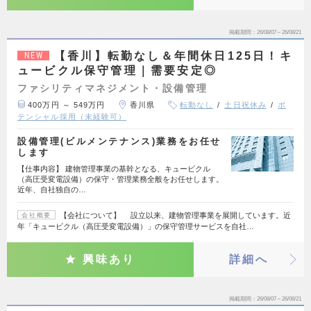
掲載期間
26/08/07～26/08/21
【香川】転勤なし＆年間休日125日！キ
NEW
ュービクル保守管理｜需要安定◎
ファシリティマネジメント・設備管理
400万円 ～ 549万円
香川県
転勤なし
土日祝休み
ポ
テンシャル採用（未経験可）
設備管理(ビルメンテナンス)業務をお任せ
します
【仕事内容】 建物管理事業の基幹となる、キュービクル
（高圧受変電設備）の保守・管理業務全般をお任せします。
近年、自社独自の…
【会社について】 設立以来、建物管理事業を展開しています。近
会社概要
年「キュービクル（高圧受変電設備）」の保守管理サービスを自社…
興味あり
詳細へ
掲載期間
26/08/07～26/08/21