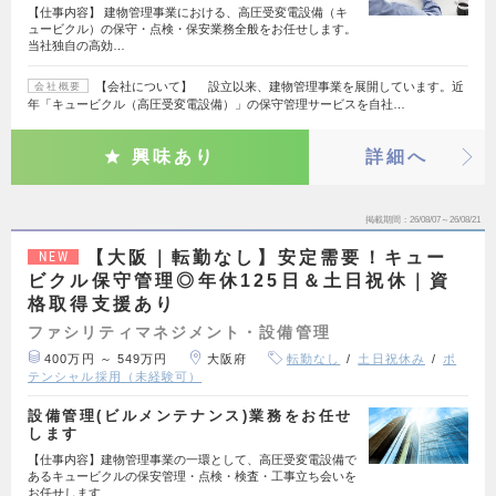
【仕事内容】 建物管理事業における、高圧受変電設備（キ
ュービクル）の保守・点検・保安業務全般をお任せします。
当社独自の高効…
【会社について】 設立以来、建物管理事業を展開しています。近
会社概要
年「キュービクル（高圧受変電設備）」の保守管理サービスを自社…
興味あり
詳細へ
掲載期間
26/08/07～26/08/21
【大阪｜転勤なし】安定需要！キュー
NEW
ビクル保守管理◎年休125日＆土日祝休｜資
格取得支援あり
ファシリティマネジメント・設備管理
400万円 ～ 549万円
大阪府
転勤なし
土日祝休み
ポ
テンシャル採用（未経験可）
設備管理(ビルメンテナンス)業務をお任せ
します
【仕事内容】建物管理事業の一環として、高圧受変電設備で
あるキュービクルの保安管理・点検・検査・工事立ち会いを
お任せします…