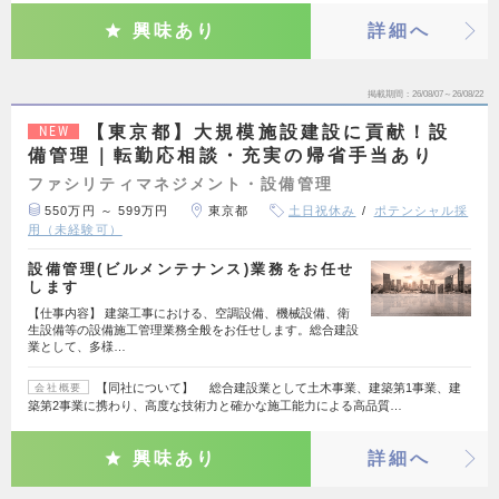
興味あり
詳細へ
掲載期間
26/08/07～26/08/22
【東京都】大規模施設建設に貢献！設
NEW
備管理｜転勤応相談・充実の帰省手当あり
ファシリティマネジメント・設備管理
550万円 ～ 599万円
東京都
土日祝休み
ポテンシャル採
用（未経験可）
設備管理(ビルメンテナンス)業務をお任せ
します
【仕事内容】 建築工事における、空調設備、機械設備、衛
生設備等の設備施工管理業務全般をお任せします。総合建設
業として、多様…
【同社について】 総合建設業として土木事業、建築第1事業、建
会社概要
築第2事業に携わり、高度な技術力と確かな施工能力による高品質…
興味あり
詳細へ