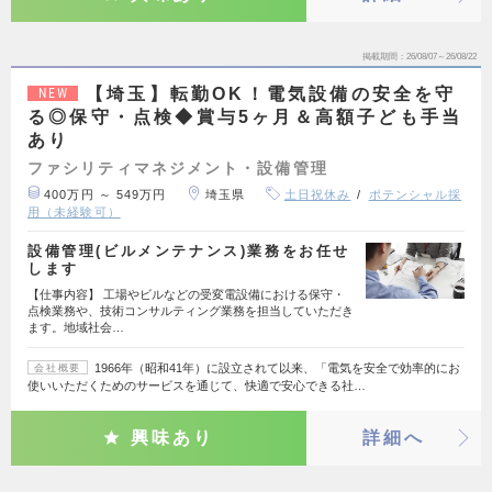
掲載期間
26/08/07～26/08/22
【埼玉】転勤OK！電気設備の安全を守
NEW
る◎保守・点検◆賞与5ヶ月＆高額子ども手当
あり
ファシリティマネジメント・設備管理
400万円 ～ 549万円
埼玉県
土日祝休み
ポテンシャル採
用（未経験可）
設備管理(ビルメンテナンス)業務をお任せ
します
【仕事内容】 工場やビルなどの受変電設備における保守・
点検業務や、技術コンサルティング業務を担当していただき
ます。地域社会…
1966年（昭和41年）に設立されて以来、「電気を安全で効率的にお
会社概要
使いいただくためのサービスを通じて、快適で安心できる社…
興味あり
詳細へ