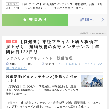
【会社について】 建物設備のメンテナンス・維持管理、設備・環境
会社概要
診断、ソリューション提案を行うサービス部門を中核に、リニュー…
興味あり
詳細へ
掲載期間
26/08/07～26/08/22
【愛知県】東証プライム上場＆株価右
NEW
肩上がり！建物設備の保守メンテナンス｜年
間休日122日◎
ファシリティマネジメント・設備管理
400万円 ～ 549万円
愛知県
土日祝休み
ポテンシャル採
用（未経験可）
設備管理(ビルメンテナンス)業務をお任せ
します
【仕事内容】 工場やビル、研究施設、特殊施設などに設置
された空調設備を中心とした、建物設備の保守メンテナンス
業務をお任せし…
建物設備のメンテナンス・維持管理、設備・環境診断、ソリューシ
会社概要
ョン提案を行うサービス部門を中核に、リニューアル工事を主体と…