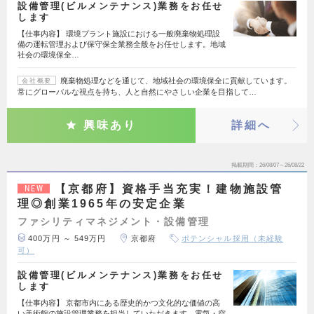
設備管理(ビルメンテナンス)業務をお任せ
します
【仕事内容】 環境プラント施設における一般廃棄物処理設
備の運転管理および保守保全業務全般をお任せします。地域
社会の環境保全…
廃棄物処理などを通じて、地域社会の環境保全に貢献しています。
会社概要
常にグローバルな視点を持ち、人と自然にやさしい企業を目指して…
興味あり
詳細へ
掲載期間
26/08/07～26/08/22
【京都府】資格手当充実！建物施設管
NEW
理◎創業1965年の安定企業
ファシリティマネジメント・設備管理
400万円 ～ 549万円
京都府
ポテンシャル採用（未経験
可）
設備管理(ビルメンテナンス)業務をお任せ
します
【仕事内容】 京都市内にある歴史的かつ文化的な価値の高
い美術館の施設管理業務を担当していただきます。電気・空