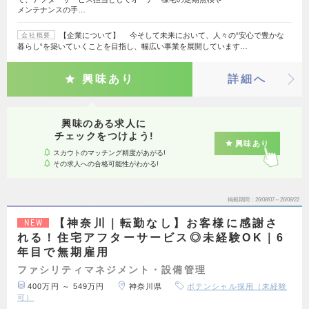
メンテナンスの手…
【企業について】 今そして未来において、人々の“安心で豊かな
会社概要
暮らし“を築いていくことを目指し、幅広い事業を展開しています…
興味あり
詳細へ
興味のある求人に
チェックをつけよう!
興味あり
スカウトのマッチング精度があがる!
その求人への合格可能性がわかる!
掲載期間
26/08/07～26/08/22
【神奈川｜転勤なし】お客様に感謝さ
NEW
れる！住宅アフターサービス◎未経験OK｜6
年目で無期雇用
ファシリティマネジメント・設備管理
400万円 ～ 549万円
神奈川県
ポテンシャル採用（未経験
可）