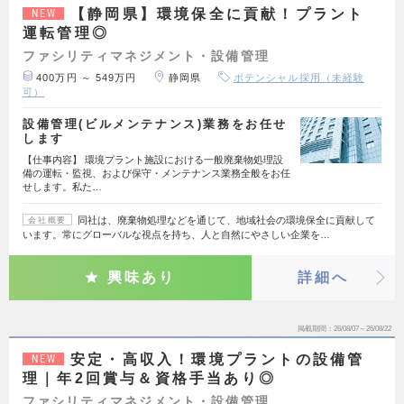
【静岡県】環境保全に貢献！プラント
NEW
運転管理◎
ファシリティマネジメント・設備管理
400万円 ～ 549万円
静岡県
ポテンシャル採用（未経験
可）
設備管理(ビルメンテナンス)業務をお任せ
します
【仕事内容】 環境プラント施設における一般廃棄物処理設
備の運転・監視、および保守・メンテナンス業務全般をお任
せします。私た…
同社は、廃棄物処理などを通じて、地域社会の環境保全に貢献して
会社概要
います。常にグローバルな視点を持ち、人と自然にやさしい企業を…
興味あり
詳細へ
掲載期間
26/08/07～26/08/22
安定・高収入！環境プラントの設備管
NEW
理｜年2回賞与＆資格手当あり◎
ファシリティマネジメント・設備管理