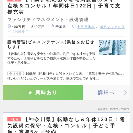
点検＆コンサル！年間休日122日｜子育て支
援充実
ファシリティマネジメント・設備管理
400万円 ～ 549万円
千葉県
土日祝休み
ポテンシャル採
用（未経験可）
設備管理(ビルメンテナンス)業務をお任せ
します
【仕事内容】電気を安全かつ効率的に利用できる社会を実現
するため、工場やビルなどの自家用電気工作物を中心とした
保守・点検業…
1966年（昭和41年）に設立されて以来、「電気を安全で効率的にお
会社概要
使いいただくためのサービスを通じて、快適で安心できる社…
興味あり
詳細へ
掲載期間
26/08/07～26/08/22
【神奈川県】転勤なし＆年休120日！電
NEW
気設備の保守・点検・コンサル｜子ども手
当・賞与5ヶ月分◎