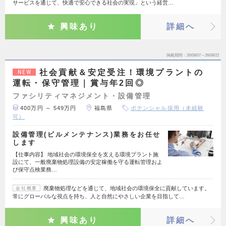
サービスを通じて、快適で安心できる社会の実現」という経営…
興味あり
詳細へ
掲載期間
26/08/07～26/08/22
社会貢献＆安定受注！環境プラントの
NEW
運転・保守管理｜賞与年2回◎
ファシリティマネジメント・設備管理
400万円 ～ 549万円
福島県
ポテンシャル採用（未経験
可）
設備管理(ビルメンテナンス)業務をお任せ
します
【仕事内容】 地域社会の環境保全を支える環境プラント施
設にて、一般廃棄物処理設備の安定稼働を守る運転管理およ
び保守点検業務…
廃棄物処理などを通じて、地域社会の環境保全に貢献しています。
会社概要
常にグローバルな視点を持ち、人と自然にやさしい企業を目指して…
興味あり
詳細へ