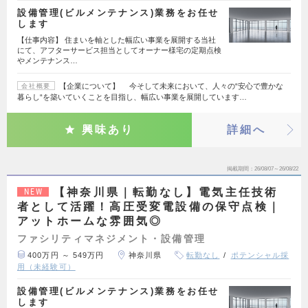
設備管理(ビルメンテナンス)業務をお任せ
します
【仕事内容】 住まいを軸とした幅広い事業を展開する当社
にて、アフターサービス担当としてオーナー様宅の定期点検
やメンテナンス…
【企業について】 今そして未来において、人々の“安心で豊かな
会社概要
暮らし“を築いていくことを目指し、幅広い事業を展開しています…
興味あり
詳細へ
掲載期間
26/08/07～26/08/22
【神奈川県｜転勤なし】電気主任技術
NEW
者として活躍！高圧受変電設備の保守点検｜
アットホームな雰囲気◎
ファシリティマネジメント・設備管理
400万円 ～ 549万円
神奈川県
転勤なし
ポテンシャル採
用（未経験可）
設備管理(ビルメンテナンス)業務をお任せ
します