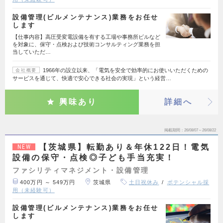
設備管理(ビルメンテナンス)業務をお任せ
します
【仕事内容】高圧受変電設備を有する工場や事務所ビルなど
を対象に、保守・点検および技術コンサルティング業務を担
当していただ…
1966年の設立以来、「電気を安全で効率的にお使いいただくための
会社概要
サービスを通じて、快適で安心できる社会の実現」という経営…
興味あり
詳細へ
掲載期間
26/08/07～26/08/22
【茨城県】転勤あり＆年休122日！電気
NEW
設備の保守・点検◎子ども手当充実！
ファシリティマネジメント・設備管理
400万円 ～ 549万円
茨城県
土日祝休み
ポテンシャル採
用（未経験可）
設備管理(ビルメンテナンス)業務をお任せ
します