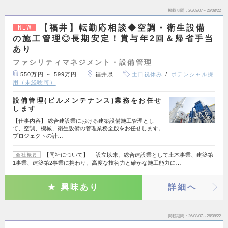
掲載期間
26/08/07～26/08/22
【福井】転勤応相談◆空調・衛生設備
NEW
の施工管理◎長期安定！賞与年2回＆帰省手当
あり
ファシリティマネジメント・設備管理
550万円 ～ 599万円
福井県
土日祝休み
ポテンシャル採
用（未経験可）
設備管理(ビルメンテナンス)業務をお任せ
します
【仕事内容】 総合建設業における建築設備施工管理とし
て、空調、機械、衛生設備の管理業務全般をお任せします。
プロジェクトの計…
【同社について】 設立以来、総合建設業として土木事業、建築第
会社概要
1事業、建築第2事業に携わり、高度な技術力と確かな施工能力に…
興味あり
詳細へ
掲載期間
26/08/07～26/08/22