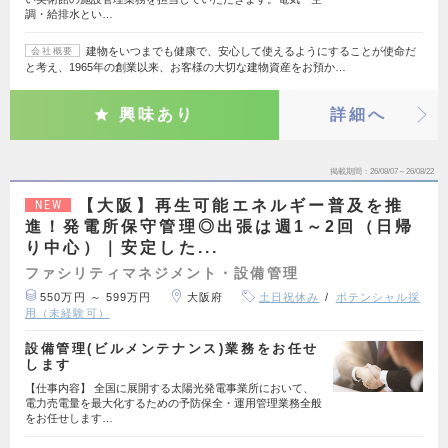
調・給排水とい…
建物をいつまでも健康で、安心して使えるようにすることが使命だ
会社概要
と考え、1965年の創業以来、お客様の大切な建物資産をお預か…
興味あり
詳細へ
掲載期間
26/08/07～26/08/22
【大阪】再生可能エネルギー普及を推
NEW
進！発電所保守管理◎出張は週1～2回（日帰
り中心）｜安定した...
ファシリティマネジメント・設備管理
550万円 ～ 599万円
大阪府
土日祝休み
ポテンシャル採
用（未経験可）
設備管理(ビルメンテナンス)業務をお任せ
します
【仕事内容】 全国に展開する太陽光発電事業所において、
電力売電量を最大化するための予防保全・運用管理業務全般
をお任せします…