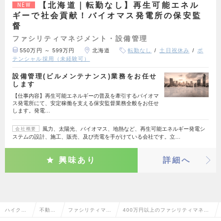
【北海道｜転勤なし】再生可能エネル
NEW
ギーで社会貢献！バイオマス発電所の保安監
督
ファシリティマネジメント・設備管理
550万円 ～ 599万円
北海道
転勤なし
土日祝休み
ポ
テンシャル採用（未経験可）
設備管理(ビルメンテナンス)業務をお任せ
します
【仕事内容】再生可能エネルギーの普及を牽引するバイオマ
ス発電所にて、安定稼働を支える保安監督業務全般をお任せ
します。発電…
風力、太陽光、バイオマス、地熱など、再生可能エネルギー発電シ
会社概要
ステムの設計、施工、販売、及び売電を手がけている会社です。立…
興味あり
詳細へ
ハイクラ
不動産
ファシリティマネ
400万円以上のファシリティマネジ