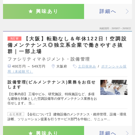
興味あり
詳細へ
掲載期間
26/08/07～26/08/22
【大阪】転勤なし＆年休122日！空調設
NEW
備メンテナンス◎独立系企業で働きやすさ抜
群｜一部上場
ファシリティマネジメント・設備管理
400万円 ～ 549万円
大阪府
土日祝休み
ポテンシャル採
用（未経験可）
設備管理(ビルメンテナンス)業務をお任せ
します
【仕事内容】 工場やビル、研究施設、特殊施設など、多様
な建物を対象とした空調設備等の保守メンテナンス業務をお
任せします。 当…
【会社について】 建物設備のメンテナンス・維持管理、設備・環境
会社概要
診断、ソリューション提案を行うサービス部門を中核に、リニュー…
興味あり
詳細へ