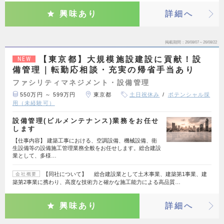
興味あり
詳細へ
掲載期間
26/08/07～26/08/22
【東京都】大規模施設建設に貢献！設
NEW
備管理｜転勤応相談・充実の帰省手当あり
ファシリティマネジメント・設備管理
550万円 ～ 599万円
東京都
土日祝休み
ポテンシャル採
用（未経験可）
設備管理(ビルメンテナンス)業務をお任せ
します
【仕事内容】 建築工事における、空調設備、機械設備、衛
生設備等の設備施工管理業務全般をお任せします。総合建設
業として、多様…
【同社について】 総合建設業として土木事業、建築第1事業、建
会社概要
築第2事業に携わり、高度な技術力と確かな施工能力による高品質…
興味あり
詳細へ