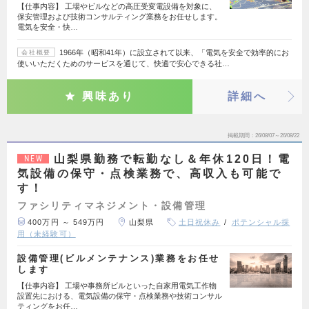
【仕事内容】 工場やビルなどの高圧受変電設備を対象に、
保安管理および技術コンサルティング業務をお任せします。
電気を安全・快…
1966年（昭和41年）に設立されて以来、「電気を安全で効率的にお
会社概要
使いいただくためのサービスを通じて、快適で安心できる社…
興味あり
詳細へ
掲載期間
26/08/07～26/08/22
山梨県勤務で転勤なし＆年休120日！電
NEW
気設備の保守・点検業務で、高収入も可能で
す！
ファシリティマネジメント・設備管理
400万円 ～ 549万円
山梨県
土日祝休み
ポテンシャル採
用（未経験可）
設備管理(ビルメンテナンス)業務をお任せ
します
【仕事内容】 工場や事務所ビルといった自家用電気工作物
設置先における、電気設備の保守・点検業務や技術コンサル
ティングをお任…