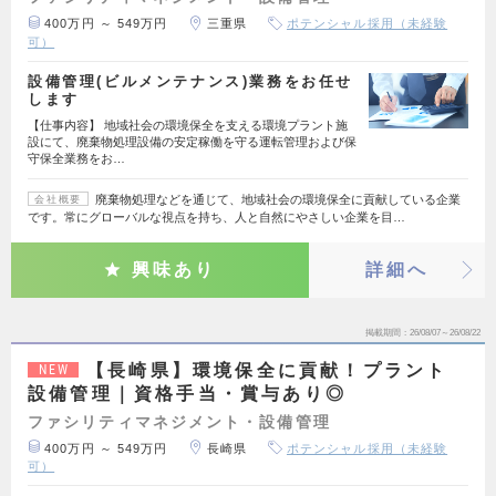
400万円 ～ 549万円
三重県
ポテンシャル採用（未経験
可）
設備管理(ビルメンテナンス)業務をお任せ
します
【仕事内容】 地域社会の環境保全を支える環境プラント施
設にて、廃棄物処理設備の安定稼働を守る運転管理および保
守保全業務をお…
廃棄物処理などを通じて、地域社会の環境保全に貢献している企業
会社概要
です。常にグローバルな視点を持ち、人と自然にやさしい企業を目…
興味あり
詳細へ
掲載期間
26/08/07～26/08/22
【長崎県】環境保全に貢献！プラント
NEW
設備管理｜資格手当・賞与あり◎
ファシリティマネジメント・設備管理
400万円 ～ 549万円
長崎県
ポテンシャル採用（未経験
可）