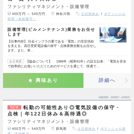
ファシリティマネジメント・設備管理
400万円 ～ 549万円
神奈川県
土日祝休み
ポテンシャル
採用（未経験可）
設備管理(ビルメンテナンス)業務をお任せ
します
【仕事内容】 社会インフラの要である「電気」の安定供給
を支える、高圧受変電設備の保守・点検業務全般をお任せし
ます。また、単…
【協会について】 1966年（昭和41年）の設立以来、「電気を安全
会社概要
で効率的にお使いいただくためのサービスを通じて、快適で…
興味あり
詳細へ
掲載期間
26/08/07～26/08/22
転勤の可能性あり◎電気設備の保守・
NEW
点検｜年122日休み＆高待遇◎
ファシリティマネジメント・設備管理
400万円 ～ 549万円
群馬県
土日祝休み
ポテンシャル採
用（未経験可）