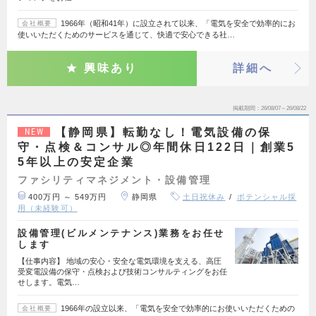
1966年（昭和41年）に設立されて以来、「電気を安全で効率的にお
会社概要
使いいただくためのサービスを通じて、快適で安心できる社…
興味あり
詳細へ
掲載期間
26/08/07～26/08/22
【静岡県】転勤なし！電気設備の保
NEW
守・点検＆コンサル◎年間休日122日｜創業5
5年以上の安定企業
ファシリティマネジメント・設備管理
400万円 ～ 549万円
静岡県
土日祝休み
ポテンシャル採
用（未経験可）
設備管理(ビルメンテナンス)業務をお任せ
します
【仕事内容】 地域の安心・安全な電気環境を支える、高圧
受変電設備の保守・点検および技術コンサルティングをお任
せします。電気…
1966年の設立以来、「電気を安全で効率的にお使いいただくための
会社概要