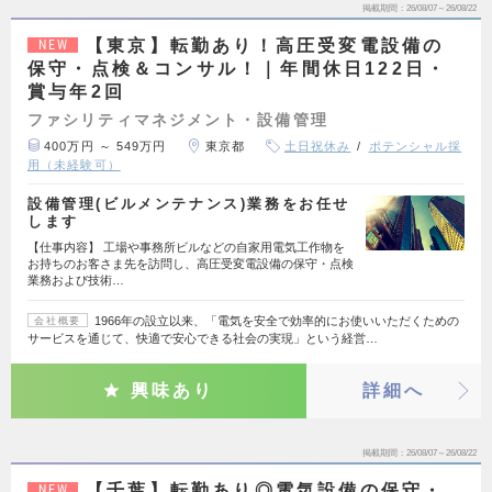
掲載期間
26/08/07～26/08/22
【東京】転勤あり！高圧受変電設備の
NEW
保守・点検＆コンサル！｜年間休日122日・
賞与年2回
ファシリティマネジメント・設備管理
400万円 ～ 549万円
東京都
土日祝休み
ポテンシャル採
用（未経験可）
設備管理(ビルメンテナンス)業務をお任せ
します
【仕事内容】 工場や事務所ビルなどの自家用電気工作物を
お持ちのお客さま先を訪問し、高圧受変電設備の保守・点検
業務および技術…
1966年の設立以来、「電気を安全で効率的にお使いいただくための
会社概要
サービスを通じて、快適で安心できる社会の実現」という経営…
興味あり
詳細へ
掲載期間
26/08/07～26/08/22
【千葉】転勤あり◎電気設備の保守・
NEW