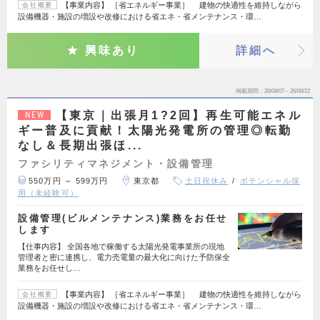
【事業内容】 ［省エネルギー事業］ 建物の快適性を維持しながら
会社概要
設備機器・施設の増設や改修における省エネ・省メンテナンス・環…
興味あり
詳細へ
掲載期間
26/08/07～26/08/22
【東京｜出張月1?2回】再生可能エネル
NEW
ギー普及に貢献！太陽光発電所の管理◎転勤
なし＆長期出張ほ...
ファシリティマネジメント・設備管理
550万円 ～ 599万円
東京都
土日祝休み
ポテンシャル採
用（未経験可）
設備管理(ビルメンテナンス)業務をお任せ
します
【仕事内容】 全国各地で稼働する太陽光発電事業所の現地
管理者と密に連携し、電力売電量の最大化に向けた予防保全
業務をお任せし…
【事業内容】 ［省エネルギー事業］ 建物の快適性を維持しながら
会社概要
設備機器・施設の増設や改修における省エネ・省メンテナンス・環…