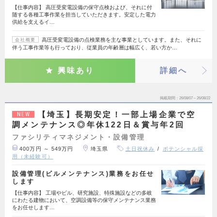
【仕事内容】 高圧受変電設備の保守点検および、それに付
随する各種工事作業を担当していただきます。安定した電力
供給を支えるイ…
高圧受変電設備の点検業務を主な事業としています。また、それに
会社概要
伴う工事作業等も行っており、従業員の年齢層は幅広く、若い方か…
興味あり
詳細へ
掲載期間
26/08/07～26/08/22
【埼玉】長期安定！一部上場企業で空
NEW
調メンテナンス◎年休122日＆賞与年2回
ファシリティマネジメント・設備管理
400万円 ～ 549万円
埼玉県
土日祝休み
ポテンシャル採
用（未経験可）
設備管理(ビルメンテナンス)業務をお任せ
します
【仕事内容】 工場やビル、研究施設、特殊施設などの多岐
にわたる建物において、空調設備等の保守メンテナンス業務
をお任せします…