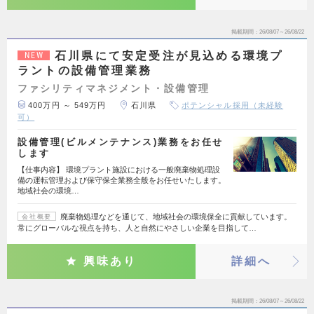
掲載期間
26/08/07～26/08/22
石川県にて安定受注が見込める環境プ
NEW
ラントの設備管理業務
ファシリティマネジメント・設備管理
400万円 ～ 549万円
石川県
ポテンシャル採用（未経験
可）
設備管理(ビルメンテナンス)業務をお任せ
します
【仕事内容】 環境プラント施設における一般廃棄物処理設
備の運転管理および保守保全業務全般をお任せいたします。
地域社会の環境…
廃棄物処理などを通じて、地域社会の環境保全に貢献しています。
会社概要
常にグローバルな視点を持ち、人と自然にやさしい企業を目指して…
興味あり
詳細へ
掲載期間
26/08/07～26/08/22