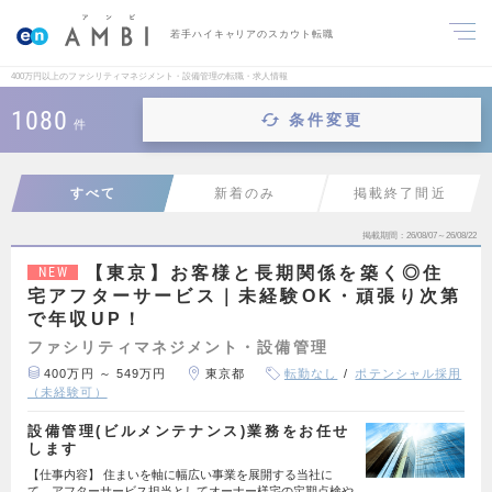
若手ハイキャリアのスカウト転職
400万円以上のファシリティマネジメント・設備管理の転職・求人情報
1080
条件変更
件
すべて
新着のみ
掲載終了間近
掲載期間
26/08/07～26/08/22
【東京】お客様と長期関係を築く◎住
NEW
宅アフターサービス｜未経験OK・頑張り次第
で年収UP！
ファシリティマネジメント・設備管理
400万円 ～ 549万円
東京都
転勤なし
ポテンシャル採用
（未経験可）
設備管理(ビルメンテナンス)業務をお任せ
します
【仕事内容】 住まいを軸に幅広い事業を展開する当社に
て、アフターサービス担当としてオーナー様宅の定期点検や