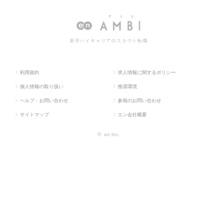
ス求人TO
系専門
ジメント・設備管
ント・設備管理の転職・求人情報一
P
職
理
覧
若手ハイキャリアのスカウト転職
利用規約
求人情報に関するポリシー
個人情報の取り扱い
推奨環境
ヘルプ・お問い合わせ
参画のお問い合わせ
サイトマップ
エン会社概要
©
en Inc.