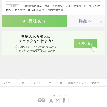
1. 自動車運送事業 冷凍・冷蔵輸送、チルド食品積合わせ運送 納品
会社概要
代行 2. 特別積合せ運送事業 3. 第 1 種利用運送事…
興味あり
詳細へ
興味のある求人に
チェックをつけよう!
興味あり
スカウトのマッチング精度があがる!
その求人への合格可能性がわかる!
ハイクラ
不動産
ファシリティマネ
物流・運輸のファシリティマネジメ
ス求人TO
系専門
ジメント・設備管
ント・設備管理の転職・求人情報一
P
職
理
覧