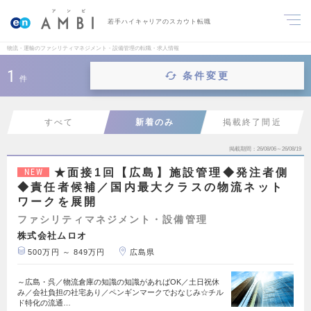
若手ハイキャリアのスカウト転職
物流・運輸のファシリティマネジメント・設備管理の転職・求人情報
1
条件変更
件
すべて
新着のみ
掲載終了間近
掲載期間
26/08/06～26/08/19
★面接1回【広島】施設管理◆発注者側
NEW
◆責任者候補／国内最大クラスの物流ネット
ワークを展開
ファシリティマネジメント・設備管理
株式会社ムロオ
500万円 ～ 849万円
広島県
～広島・呉／物流倉庫の知識の知識があればOK／土日祝休
み／会社負担の社宅あり／ペンギンマークでおなじみ☆チル
ド特化の流通…