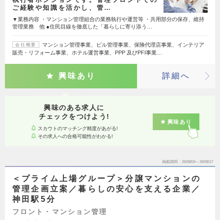
ご経験や知識を活かし、管…
▼業務内容 ・マンション管理組合の業務執行や運営等 ・共用部分の保存、維持
管理業務 他 ●住民目線を徹底した「暮らしに寄り添う…
マンション管理事業、ビル管理事業、保険代理店事業、インテリア
会社概要
販売・リフォーム事業、ホテル運営事業、PPP 及びPFI事業…
興味あり
詳細へ
興味のある求人に
チェックをつけよう!
興味あり
スカウトのマッチング精度があがる!
その求人への合格可能性がわかる!
掲載期間
26/08/04～26/08/17
＜プライム上場グループ＞分譲マンションの
管理企画立案／暮らしの安心を支える企業／
神田駅5分
フロント・マンション管理