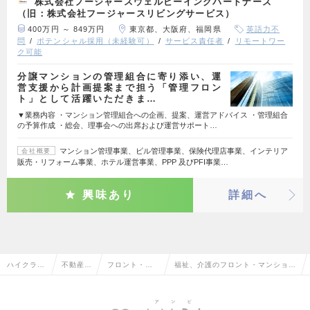
株式会社フージャースウェルビーイングパートナーズ
（旧：株式会社フージャースリビングサービス）
400万円 ～ 849万円
東京都、大阪府、福岡県
英語力不
問
ポテンシャル採用（未経験可）
サービス責任者
リモートワー
ク可能
分譲マンションの管理組合に寄り添い、運
営支援から計画提案まで担う「管理フロン
ト」として活躍いただきま…
▼業務内容 ・マンション管理組合への企画、提案、運営アドバイス ・管理組合
の予算作成 ・総会、理事会への出席および運営サポート…
マンション管理事業、ビル管理事業、保険代理店事業、インテリア
会社概要
販売・リフォーム事業、ホテル運営事業、PPP 及びPFI事業…
興味あり
詳細へ
ハイクラス
不動産系
フロント・マ
福祉、介護のフロント・マンション
求人TOP
専門職
ンション管理
管理の転職・求人情報一覧