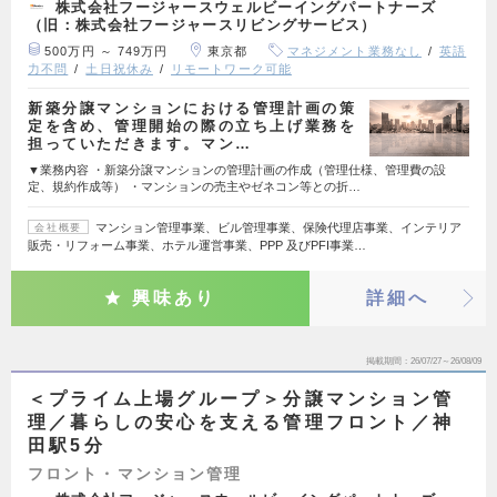
株式会社フージャースウェルビーイングパートナーズ
（旧：株式会社フージャースリビングサービス）
500万円 ～ 749万円
東京都
マネジメント業務なし
英語
力不問
土日祝休み
リモートワーク可能
新築分譲マンションにおける管理計画の策
定を含め、管理開始の際の立ち上げ業務を
担っていただきます。マン…
▼業務内容 ・新築分譲マンションの管理計画の作成（管理仕様、管理費の設
定、規約作成等） ・マンションの売主やゼネコン等との折…
マンション管理事業、ビル管理事業、保険代理店事業、インテリア
会社概要
販売・リフォーム事業、ホテル運営事業、PPP 及びPFI事業…
興味あり
詳細へ
掲載期間
26/07/27～26/08/09
＜プライム上場グループ＞分譲マンション管
理／暮らしの安心を支える管理フロント／神
田駅5分
フロント・マンション管理