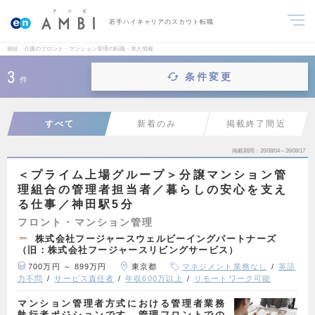
若手ハイキャリアのスカウト転職
福祉、介護のフロント・マンション管理の転職・求人情報
3
条件変更
件
すべて
新着のみ
掲載終了間近
掲載期間
26/08/04～26/08/17
＜プライム上場グループ＞分譲マンション管
理組合の管理者担当者／暮らしの安心を支え
る仕事／神田駅5分
フロント・マンション管理
株式会社フージャースウェルビーイングパートナーズ
（旧：株式会社フージャースリビングサービス）
700万円 ～ 899万円
東京都
マネジメント業務なし
英語
力不問
サービス責任者
年収600万以上
リモートワーク可能
マンション管理者方式における管理者業務
執行者ポジションです。管理フロントでの