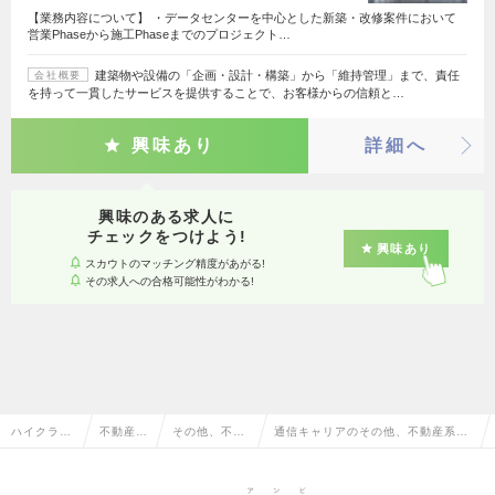
【業務内容について】 ・データセンターを中心とした新築・改修案件において
営業Phaseから施工Phaseまでのプロジェクト…
建築物や設備の「企画・設計・構築」から「維持管理」まで、責任
会社概要
を持って一貫したサービスを提供することで、お客様からの信頼と…
興味あり
詳細へ
興味のある求人に
チェックをつけよう!
興味あり
スカウトのマッチング精度があがる!
その求人への合格可能性がわかる!
ハイクラス
不動産系
その他、不動
通信キャリアのその他、不動産系専
求人TOP
専門職
産系専門職
門職の転職・求人情報一覧