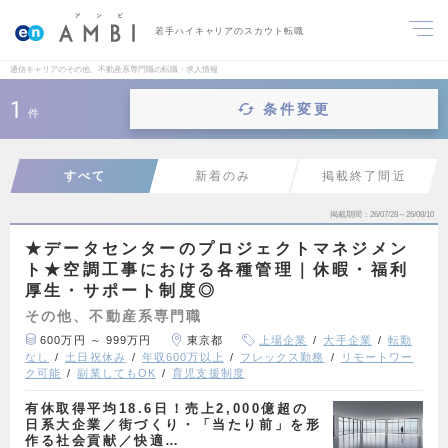
若手ハイキャリアのスカウト転職
通信キャリアのその他、不動産系専門職の転職・求人情報
1
条件変更
件
すべて
新着のみ
掲載終了間近
掲載期間
26/07/28～26/08/10
★データセンターのプロジェクトマネジメン
ト★空調工事における各種管理｜休暇・福利
厚生・サポート制度◎
その他、不動産系専門職
600万円 ～ 999万円
東京都
上場企業
大手企業
転勤
なし
土日祝休み
年収600万以上
フレックス勤務
リモートワー
ク可能
副業してもOK
育児支援制度
有休取得平均18.6日！売上2,000億超の
日系大企業／街づくり・「当たり前」を形
作る社会貢献／快適…