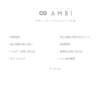
求人TOP
専門職
産系専門職
門職の転職・求人情報一覧
若手ハイキャリアのスカウト転職
利用規約
求人情報に関するポリシー
個人情報の取り扱い
推奨環境
ヘルプ・お問い合わせ
参画のお問い合わせ
サイトマップ
エン会社概要
©
en Inc.