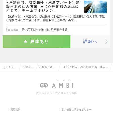
■戸建住宅、収益物件（木造アパート）建
設用地の仕入営業 ■（応募者様の適正に
応じて）チームマネジメン…
【業務内容】 ■戸建住宅、収益物件（木造アパート）建設用地の仕入営業 下記
は業務の流れでございます。 情報収集から事業計画立…
居住用不動産事業 収益用不動産事業
会社概要
興味あり
詳細へ
ハイクラス
不動産系
不動産企画・
1600万円以上の不動産企画・仕入・
求人TOP
専門職
仕入・開発
開発の転職・求人情報一覧
若手ハイキャリアのスカウト転職
利用規約
求人情報に関するポリシー