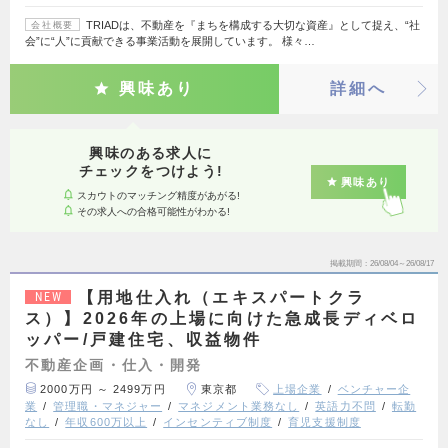
TRIADは、不動産を『まちを構成する大切な資産』として捉え、“社
会社概要
会”に“人”に貢献できる事業活動を展開しています。 様々…
興味あり
詳細へ
興味のある求人に
チェックをつけよう!
興味あり
スカウトのマッチング精度があがる!
その求人への合格可能性がわかる!
掲載期間
26/08/04～26/08/17
【用地仕入れ（エキスパートクラ
NEW
ス）】2026年の上場に向けた急成長ディベロ
ッパー/戸建住宅、収益物件
不動産企画・仕入・開発
2000万円 ～ 2499万円
東京都
上場企業
ベンチャー企
業
管理職・マネジャー
マネジメント業務なし
英語力不問
転勤
なし
年収600万以上
インセンティブ制度
育児支援制度