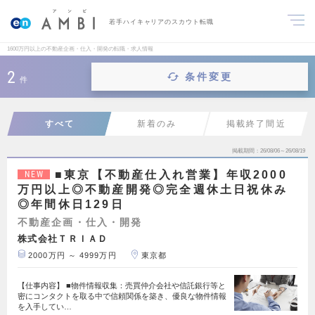
若手ハイキャリアのスカウト転職
1600万円以上の不動産企画・仕入・開発の転職・求人情報
2
条件変更
件
すべて
新着のみ
掲載終了間近
掲載期間
26/08/06～26/08/19
■東京【不動産仕入れ営業】年収2000
NEW
万円以上◎不動産開発◎完全週休土日祝休み
◎年間休日129日
不動産企画・仕入・開発
株式会社ＴＲＩＡＤ
2000万円 ～ 4999万円
東京都
【仕事内容】 ■物件情報収集：売買仲介会社や信託銀行等と
密にコンタクトを取る中で信頼関係を築き、優良な物件情報
を入手してい…