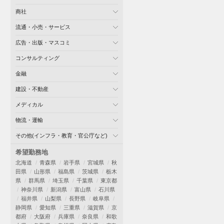
商社
流通・小売・サービス
広告・出版・マスコミ
コンサルティング
金融
建設・不動産
メディカル
物流・運輸
その他(インフラ・教育・官公庁など)
希望勤務地
北海道
青森県
岩手県
宮城県
秋
田県
山形県
福島県
茨城県
栃木
県
群馬県
埼玉県
千葉県
東京都
神奈川県
新潟県
富山県
石川県
福井県
山梨県
長野県
岐阜県
静岡県
愛知県
三重県
滋賀県
京
都府
大阪府
兵庫県
奈良県
和歌