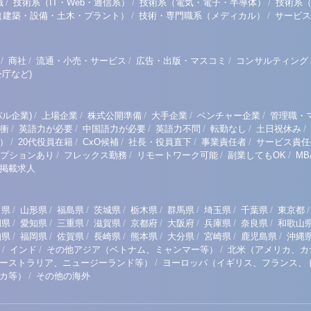
/
/
/
職
技術系（IT・Web・通信系）
技術系（電気・電子・半導体）
技術系
/
/
（建築・設備・土木・プラント）
技術・専門職系（メディカル）
サービス
/
/
/
/
商社
流通・小売・サービス
広告・出版・マスコミ
コンサルティング
庁など)
/
/
/
/
/
ル企業)
上場企業
株式公開準備
大手企業
ベンチャー企業
管理職・
/
/
/
/
/
/
衝
英語力が必要
中国語力が必要
英語力不問
転勤なし
土日祝休み
/
/
/
/
/
）
20代役員在籍
CxO候補
社長・役員直下
事業責任者
サービス責任
/
/
/
/
プションあり
フレックス勤務
リモートワーク可能
副業してもOK
M
掲載求人
/
/
/
/
/
/
/
/
/
田県
山形県
福島県
茨城県
栃木県
群馬県
埼玉県
千葉県
東京都
/
/
/
/
/
/
/
/
岡県
愛知県
三重県
滋賀県
京都府
大阪府
兵庫県
奈良県
和歌山
/
/
/
/
/
/
/
/
知県
福岡県
佐賀県
長崎県
熊本県
大分県
宮崎県
鹿児島県
沖縄
/
/
/
インド
その他アジア（ベトナム、ミャンマー等）
北米（アメリカ、カ
/
ーストラリア、ニュージーランド等）
ヨーロッパ（イギリス、フランス、
/
リカ等）
その他の海外