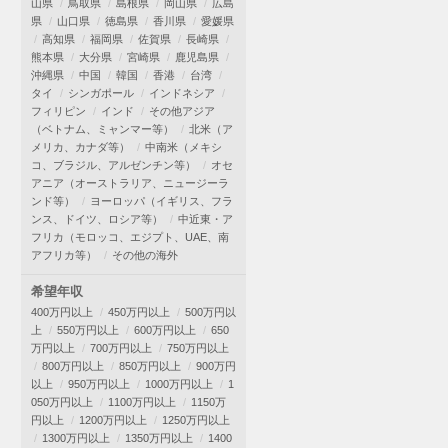
山県
鳥取県
島根県
岡山県
広島
県
山口県
徳島県
香川県
愛媛県
高知県
福岡県
佐賀県
長崎県
熊本県
大分県
宮崎県
鹿児島県
沖縄県
中国
韓国
香港
台湾
タイ
シンガポール
インドネシア
フィリピン
インド
その他アジア
（ベトナム、ミャンマー等）
北米（ア
メリカ、カナダ等）
中南米（メキシ
コ、ブラジル、アルゼンチン等）
オセ
アニア（オーストラリア、ニュージーラ
ンド等）
ヨーロッパ（イギリス、フラ
ンス、ドイツ、ロシア等）
中近東・ア
フリカ（モロッコ、エジプト、UAE、南
アフリカ等）
その他の海外
希望年収
400万円以上
450万円以上
500万円以
上
550万円以上
600万円以上
650
万円以上
700万円以上
750万円以上
800万円以上
850万円以上
900万円
以上
950万円以上
1000万円以上
1
050万円以上
1100万円以上
1150万
円以上
1200万円以上
1250万円以上
1300万円以上
1350万円以上
1400