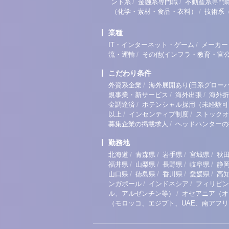
/
/
ント系
金融系専門職
不動産系専門
/
（化学・素材・食品・衣料）
技術系
業種
/
IT・インターネット・ゲーム
メーカー
/
流・運輸
その他(インフラ・教育・官公
こだわり条件
/
外資系企業
海外展開あり(日系グローバ
/
/
規事業・新サービス
海外出張
海外折
/
金調達済
ポテンシャル採用（未経験可
/
/
以上
インセンティブ制度
ストックオ
/
募集企業の掲載求人
ヘッドハンターの
勤務地
/
/
/
/
北海道
青森県
岩手県
宮城県
秋
/
/
/
/
福井県
山梨県
長野県
岐阜県
静
/
/
/
/
山口県
徳島県
香川県
愛媛県
高
/
/
ンガポール
インドネシア
フィリピン
/
ル、アルゼンチン等）
オセアニア（オ
（モロッコ、エジプト、UAE、南アフ