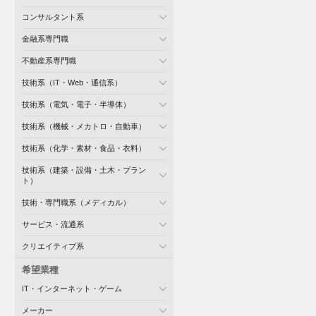
コンサルタント系
金融系専門職
不動産系専門職
技術系（IT・Web・通信系）
技術系（電気・電子・半導体）
技術系（機械・メカトロ・自動車）
技術系（化学・素材・食品・衣料）
技術系（建築・設備・土木・プラン
ト）
技術・専門職系（メディカル）
サービス・流通系
クリエイティブ系
希望業種
IT・インターネット・ゲーム
メーカー