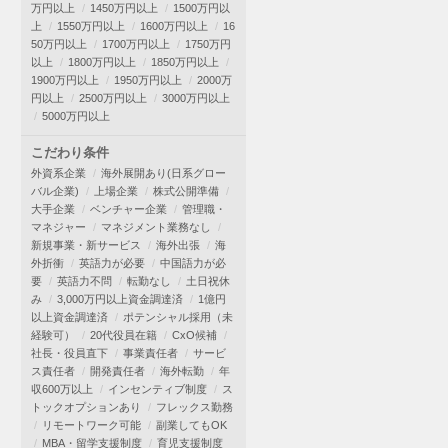
万円以上
1450万円以上
1500万円以
上
1550万円以上
1600万円以上
16
50万円以上
1700万円以上
1750万円
以上
1800万円以上
1850万円以上
1900万円以上
1950万円以上
2000万
円以上
2500万円以上
3000万円以上
5000万円以上
こだわり条件
外資系企業
海外展開あり(日系グロー
バル企業)
上場企業
株式公開準備
大手企業
ベンチャー企業
管理職・
マネジャー
マネジメント業務なし
新規事業・新サービス
海外出張
海
外折衝
英語力が必要
中国語力が必
要
英語力不問
転勤なし
土日祝休
み
3,000万円以上資金調達済
1億円
以上資金調達済
ポテンシャル採用（未
経験可）
20代役員在籍
CxO候補
社長・役員直下
事業責任者
サービ
ス責任者
開発責任者
海外転勤
年
収600万以上
インセンティブ制度
ス
トックオプションあり
フレックス勤務
リモートワーク可能
副業してもOK
MBA・留学支援制度
育児支援制度