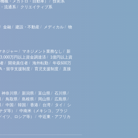
/
（機械・メカトロ・自動車）
技術系
/
・流通系
クリエイティブ系
/
/
/
/
金融
建設・不動産
メディカル
物
/
/
マネジャー
マネジメント業務なし
新
/
3,000万円以上資金調達済
1億円以上資
/
/
/
者
開発責任者
海外転勤
年収600万
/
/
BA・留学支援制度
育児支援制度
直接
/
/
/
/
神奈川県
新潟県
富山県
石川県
/
/
/
/
/
県
鳥取県
島根県
岡山県
広島県
/
/
/
/
/
/
県
中国
韓国
香港
台湾
タイ
シ
/
ナダ等）
中南米（メキシコ、ブラジ
/
ドイツ、ロシア等）
中近東・アフリカ