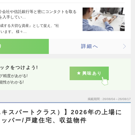
仲介会社や信託銀行等と密にコンタクトを取る
を入手してい…
構成する大切な資産』として捉え、“社
ています。 様々…
り
詳細へ
ックをつけよう!
興味あり
グ精度があがる!
能性がわかる!
掲載期間
26/08/04～26/08/17
キスパートクラス）】2026年の上場に
ッパー/戸建住宅、収益物件