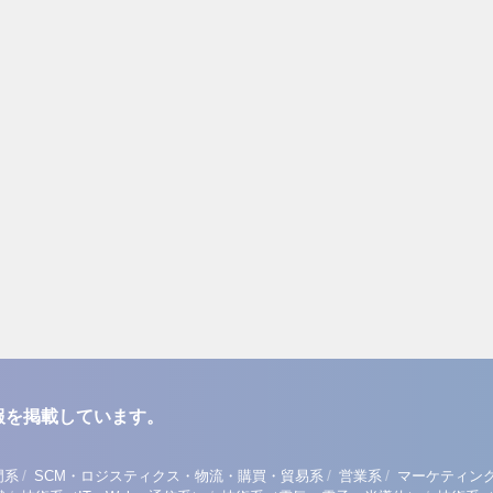
報を掲載しています。
/
/
/
門系
SCM・ロジスティクス・物流・購買・貿易系
営業系
マーケティン