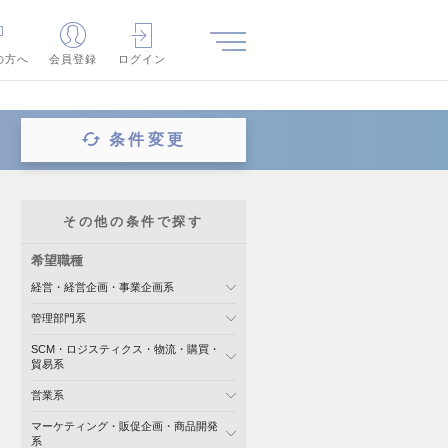
の方へ
会員登録
ログイン
条件変更
その他の条件で探す
希望職種
経営・経営企画・事業企画系
管理部門系
SCM・ロジスティクス・物流・購買・
貿易系
営業系
マーケティング・販促企画・商品開発
系