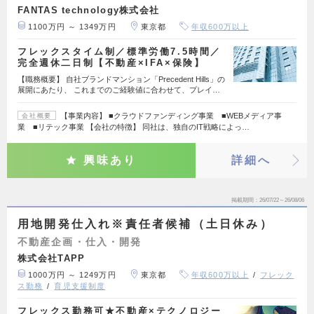
FANTAS technology株式会社
1100万円 ～ 1349万円
東京都
年収600万以上
フレックスタイム制／標準労働7.5時間／
完全週休二日制【不動産×IFA×保険】
【職務概要】 自社ブランドマンション「Precedent Hills」の
展開にあたり、 これまでのご経験値に合わせて、プレイ…
【事業内容】 ■クラウドファンディング事業 ■WEBメディア事
会社概要
業 ■リテック事業 【会社の特徴】 同社は、独自のIT戦略によっ…
興味あり
詳細へ
掲載期間
26/07/22～26/08/06
用地開発仕入れ※責任者候補（土日休み）
不動産企画・仕入・開発
株式会社TAPP
1000万円 ～ 1249万円
東京都
年収600万以上
フレック
ス勤務
育児支援制度
フレックス勤務可★不動産×テクノロジー