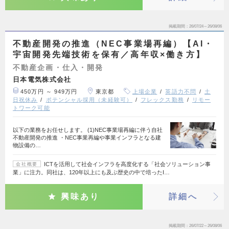
掲載期間
26/07/24～26/08/06
不動産開発の推進（NEC事業場再編）【AI・
宇宙開発先端技術を保有／高年収×働き方】
不動産企画・仕入・開発
日本電気株式会社
450万円 ～ 949万円
東京都
上場企業
英語力不問
土
日祝休み
ポテンシャル採用（未経験可）
フレックス勤務
リモー
トワーク可能
以下の業務をお任せします。 (1)NEC事業場再編に伴う自社
不動産開発の推進 ・NEC事業再編や事業インフラとなる建
物設備の…
ICTを活用して社会インフラを高度化する「社会ソリューション事
会社概要
業」に注力。同社は、120年以上にも及ぶ歴史の中で培ったI…
興味あり
詳細へ
掲載期間
26/07/22～26/08/06