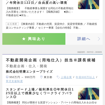
／年間休日122日／自由度の高い環境
【職務概要】 不動産事業を展開する同社の不動産用地仕
入れ営業をご担当いただきます！ 【職務詳細】 ■誰に：
不動産会社 ■何を…
【事業内容】 不動産の売買、賃貸仲介、賃貸管理業務 ／ 不動産投
会社概要
資コンサルティング事業 ／ セミナー事業 【会社の特徴】 不動…
興味あり
詳細へ
掲載期間
26/07/22～26/08/06
不動産開発企画（用地仕入）担当※課長候補
不動産企画・仕入・開発
株式会社明豊エンタープライズ
950万円 ～ 999万円
東京都
上場企業
年収600万以上
育児支援制度
スタンダード上場／福利厚生◎年間休日1
25日以上で残業少なくワークライフバラ
ンス◎
【職務概要】 同社が開発する賃貸マンション・アパートの用地仕入れをお任せ