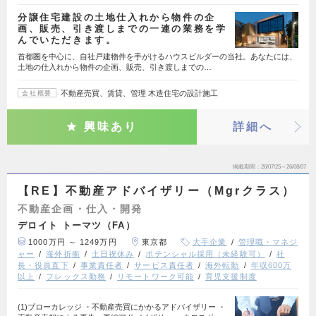
分譲住宅建設の土地仕入れから物件の企
画、販売、引き渡しまでの一連の業務を学
んでいただきます。
首都圏を中心に、自社戸建物件を手がけるハウスビルダーの当社。あなたには、
土地の仕入れから物件の企画、販売、引き渡しまでの…
不動産売買、賃貸、管理 木造住宅の設計施工
会社概要
興味あり
詳細へ
掲載期間
26/07/25～26/08/07
【RE】不動産アドバイザリー（Mgrクラス）
不動産企画・仕入・開発
デロイト トーマツ（FA）
1000万円 ～ 1249万円
東京都
大手企業
管理職・マネジ
ャー
海外折衝
土日祝休み
ポテンシャル採用（未経験可）
社
長・役員直下
事業責任者
サービス責任者
海外転勤
年収600万
以上
フレックス勤務
リモートワーク可能
育児支援制度
(1)ブローカレッジ ・不動産売買にかかるアドバイザリー ・