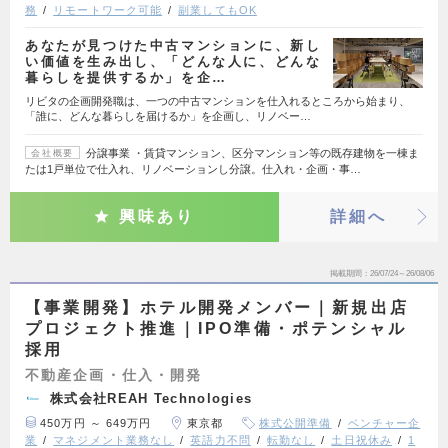
務
リモートワーク可能
副業してもOK
あなたが見つけた中古マンションに、新し
い価値を生み出し、「どんな人に、どんな
暮らしを提供するか」を企…
リビタの企画開発職は、一つの中古マンションを仕入れるところから始まり、
「誰に、どんな暮らしを届けるか」を企画し、リノベー…
分譲事業 ・賃貸マンション、区分マンション等の既存建物を一棟ま
会社概要
たは1戸単位で仕入れ、リノベーションし分譲。仕入れ・企画・事…
興味あり
詳細へ
掲載期間
26/07/24～26/08/06
【事業開発】ホテル開発メンバー｜新規出店
プロジェクト推進｜IPO準備・ポテンシャル
採用
不動産企画・仕入・開発
株式会社REAH Technologies
450万円 ～ 649万円
東京都
株式公開準備
ベンチャー企
業
マネジメント業務なし
英語力不問
転勤なし
土日祝休み
1