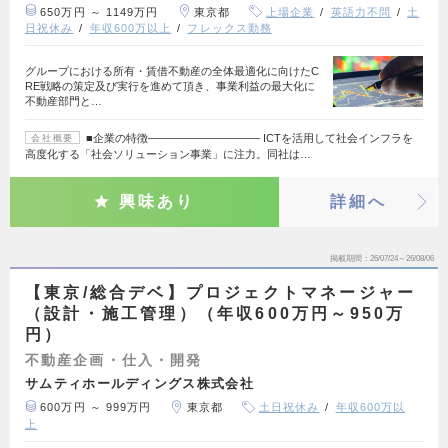
650万円 ～ 1149万円
東京都
上場企業
英語力不問
土
日祝休み
年収600万以上
フレックス勤務
グループにおける所有・賃借不動産の全体最適化に向けたC
RE戦略の策定及び実行を進めて頂き、事業利益の最大化に
不動産部門と…
■企業の特徴────────────── ICTを活用して社会インフラを
会社概要
高度化する「社会ソリューション事業」に注力。同社は…
興味あり
詳細へ
掲載期間
26/07/24～26/08/06
【東京/総合デベ】プロジェクトマネージャー
（設計・施工管理）（年収600万円～950万
円）
不動産企画・仕入・開発
サムティホールディングス株式会社
600万円 ～ 999万円
東京都
土日祝休み
年収600万以
上