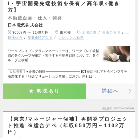
I・宇宙開発先端技術を保有／高年収×働き
方】
不動産企画・仕入・開発
日本電気株式会社
900万円 ～ 1149万円
東京都
上場企業
英語力不問
土
日祝休み
年収600万以上
フレックス勤務
ワークプレイプログラムマネージャーは、ワークプレイ統括
部の各グループが策定・実行する不動産戦略において、各グ
ループと横断…
■企業の特徴────────────── ICTを活用して社会インフラを
会社概要
高度化する「社会ソリューション事業」に注力。同社は…
興味あり
詳細へ
掲載期間
26/07/24～26/08/06
【東京/マネージャー候補】再開発プロジェク
ト推進 ※総合デベ（年収650万円～1102万
円）