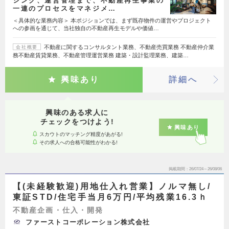
シング、運営管理まで、不動産再生事業の
一連のプロセスをマネジメ…
＜具体的な業務内容＞ 本ポジションでは、まず既存物件の運営やプロジェクト
への参画を通じて、当社独自の不動産再生モデルや価値…
不動産に関するコンサルタント業務、不動産売買業務 不動産仲介業
会社概要
務不動産賃貸業務、不動産管理運営業務 建築・設計監理業務、建築…
興味あり
詳細へ
興味のある求人に
チェックをつけよう!
興味あり
スカウトのマッチング精度があがる!
その求人への合格可能性がわかる!
掲載期間
26/07/24～26/08/06
【(未経験歓迎)用地仕入れ営業】ノルマ無し/
東証STD/住宅手当月6万円/平均残業16.3ｈ
不動産企画・仕入・開発
ファーストコーポレーション株式会社