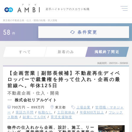
若手ハイキャリアのスカウト転職
東京都の不動産企画・仕入・開発の転職・求人情報
58
条件変更
件
すべて
新着のみ
掲載終了間近
掲載期間
26/07/24～26/08/06
【企画営業｜副部長候補】不動産再生ディベ
ロッパーで裁量権を持って仕入れ・企画の最
前線へ。年休125日
不動産企画・仕入・開発
株式会社リアルゲイト
700万円 ～ 899万円
東京都
上場企業
管理職・マネジャ
ー
英語力不問
転勤なし
土日祝休み
年収600万以上
フレック
ス勤務
副業してもOK
育児支援制度
物件の仕入れから企画、設計、施工、リー