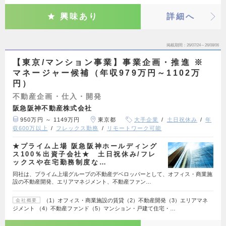
興味あり
詳細へ
掲載期間
26/07/24～26/08/06
【東京/マンション事業】事業企画・推進 ※
マネージャー候補（年収979万円～1102万
円）
不動産企画・仕入・開発
阪急阪神不動産株式会社
950万円 ～ 1149万円
東京都
大手企業
土日祝休み
年
収600万以上
フレックス勤務
リモートワーク可能
★プライム上場 阪急阪神ホールディング
ス100％出資子会社★ 土日祝休み/フレ
ックスや在宅勤務制度な…
同社は、プライム上場グループの不動産デベロッパーとして、オフィス・商業施
設の不動産開発、エリアマネジメント、不動産ファン…
（1）オフィス・商業施設の賃貸（2）不動産開発（3）エリアマネ
会社概要
ジメント （4）不動産ファンド（5）マンション・戸建て住宅・…