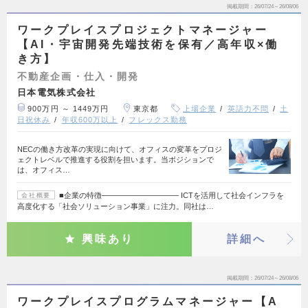
掲載期間
26/07/24～26/08/06
ワークプレイスプロジェクトマネージャー
【AI・宇宙開発先端技術を保有／高年収×働
き方】
不動産企画・仕入・開発
日本電気株式会社
900万円 ～ 1449万円
東京都
上場企業
英語力不問
土
日祝休み
年収600万以上
フレックス勤務
NECの働き方改革の実現に向けて、オフィスの変革をプロジ
ェクトレベルで推進する役割を担います。当ポジションで
は、オフィス…
■企業の特徴────────────── ICTを活用して社会インフラを
会社概要
高度化する「社会ソリューション事業」に注力。同社は…
興味あり
詳細へ
掲載期間
26/07/24～26/08/06
ワークプレイスプログラムマネージャー【A