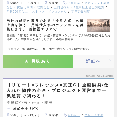
600万円 ～ 899万円
東京都
上場企業
マネジメント業務
なし
英語力不問
転勤なし
土日祝休み
1億円以上資金調達済
年収600万以上
ストックオプションあり
育児支援制度
当社の成長の源泉である「造注方式」の最
上流を担う、用地仕入れのポジションを募
集します。 首都圏エリアで…
首都圏（1都3県）を中心に、分譲・賃貸マンションやホテル等の開発に適した用
地の仕入れ業務全般をお任せします。 不動産仲介会…
総合建設業。一都三県の分譲マンション建設に特化
会社概要
興味あり
詳細へ
掲載期間
26/07/24～26/08/06
【リモート×フレックス×京王G】企画開発/仕
入れた物件の企画～プロジェクト運営まで一
気通貫で関わる！
不動産企画・仕入・開発
株式会社リビタ
550万円 ～ 749万円
東京都
転勤なし
フレックス勤