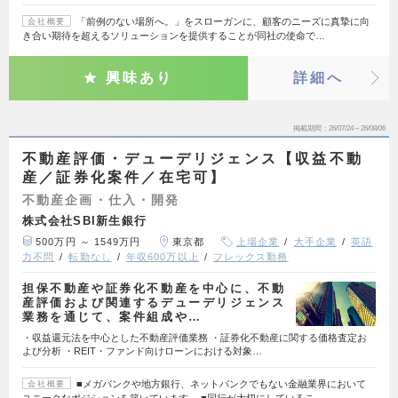
「前例のない場所へ。」をスローガンに、顧客のニーズに真摯に向
会社概要
き合い期待を超えるソリューションを提供することが同社の使命で…
興味あり
詳細へ
掲載期間
26/07/24～26/08/06
不動産評価・デューデリジェンス【収益不動
産／証券化案件／在宅可】
不動産企画・仕入・開発
株式会社SBI新生銀行
500万円 ～ 1549万円
東京都
上場企業
大手企業
英語
力不問
転勤なし
年収600万以上
フレックス勤務
担保不動産や証券化不動産を中心に、不動
産評価および関連するデューデリジェンス
業務を通じて、案件組成や…
・収益還元法を中心とした不動産評価業務 ・証券化不動産に関する価格査定お
よび分析 ・REIT・ファンド向けローンにおける対象…
■メガバンクや地方銀行、ネットバンクでもない金融業界において
会社概要
ユニークなポジションを築いています。 ■同行が大切にしているこ…