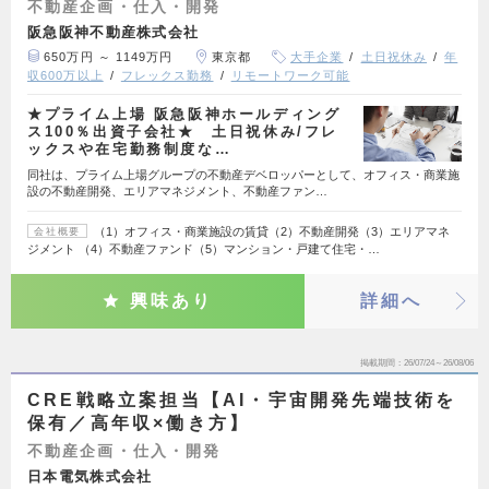
不動産企画・仕入・開発
阪急阪神不動産株式会社
650万円 ～ 1149万円
東京都
大手企業
土日祝休み
年
収600万以上
フレックス勤務
リモートワーク可能
★プライム上場 阪急阪神ホールディング
ス100％出資子会社★ 土日祝休み/フレ
ックスや在宅勤務制度な…
同社は、プライム上場グループの不動産デベロッパーとして、オフィス・商業施
設の不動産開発、エリアマネジメント、不動産ファン…
（1）オフィス・商業施設の賃貸（2）不動産開発（3）エリアマネ
会社概要
ジメント （4）不動産ファンド（5）マンション・戸建て住宅・…
興味あり
詳細へ
掲載期間
26/07/24～26/08/06
CRE戦略立案担当【AI・宇宙開発先端技術を
保有／高年収×働き方】
不動産企画・仕入・開発
日本電気株式会社