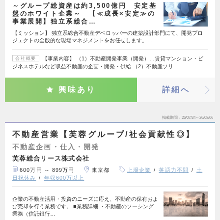
～グループ総資産は約3,500億円 安定基
盤のホワイト企業～ 【≪成長×安定≫の
事業展開】独立系総合…
【ミッション】 独立系総合不動産デベロッパーの建築設計部門にて、開発プロ
ジェクトの全般的な現場マネジメントをお任せします。…
【事業内容】 （1）不動産開発事業（開発）…賃貸マンション・ビ
会社概要
ジネスホテルなど収益不動産の企画・開発・供給 （2）不動産ソリ…
興味あり
詳細へ
掲載期間
26/07/24～26/08/06
不動産営業【芙蓉グループ/社会貢献性◎】
不動産企画・仕入・開発
芙蓉総合リース株式会社
600万円 ～ 899万円
東京都
上場企業
英語力不問
土
日祝休み
年収600万以上
企業の不動産活用・投資のニーズに応え、不動産の保有およ
び売却を行う業務です。 ■業務詳細 ・不動産のソーシング
業務（信託銀行…