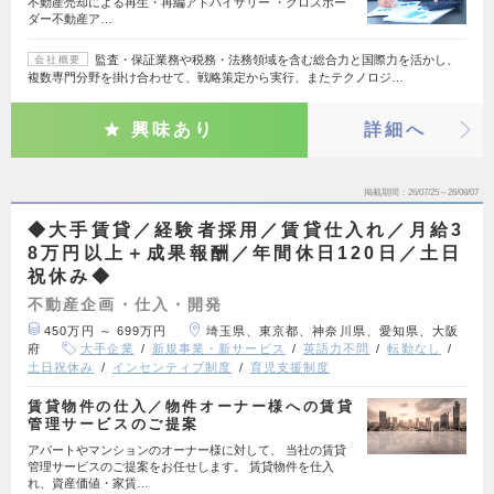
不動産売却による再生・再編アドバイザリー ・クロスボー
ダー不動産ア…
監査・保証業務や税務・法務領域を含む総合力と国際力を活かし、
会社概要
複数専門分野を掛け合わせて、戦略策定から実行、またテクノロジ…
興味あり
詳細へ
掲載期間
26/07/25～26/08/07
◆大手賃貸／経験者採用／賃貸仕入れ／月給3
8万円以上＋成果報酬／年間休日120日／土日
祝休み◆
不動産企画・仕入・開発
450万円 ～ 699万円
埼玉県、東京都、神奈川県、愛知県、大阪
府
大手企業
新規事業・新サービス
英語力不問
転勤なし
土日祝休み
インセンティブ制度
育児支援制度
賃貸物件の仕入／物件オーナー様への賃貸
管理サービスのご提案
アパートやマンションのオーナー様に対して、 当社の賃貸
管理サービスのご提案をお任せします。 賃貸物件を仕入
れ、資産価値・家賃…