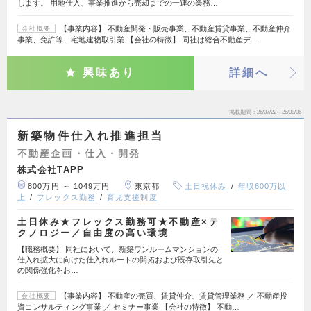
します。 用地仕入、事業推進から売却までの一連の業務…
【事業内容】 不動産開発・販売事業、不動産賃貸事業、不動産仲介
会社概要
事業、免許等、宅地建物取引業 【会社の特徴】 同社は総合不動産デ…
興味あり
詳細へ
掲載期間
26/07/22～26/08/06
新築物件仕入れ推進担当
不動産企画・仕入・開発
株式会社TAPP
800万円 ～ 1049万円
東京都
土日祝休み
年収600万以
上
フレックス勤務
育児支援制度
土日休み★フレックス勤務可★不動産×テ
クノロジー／自由度の高い環境
【職務概要】 同社において、新築ワンルームマンションの
仕入れ拡大に向けた仕入れルートの開拓および既存取引先と
の関係強化をお…
【事業内容】 不動産の売買、賃貸仲介、賃貸管理業務 ／ 不動産投
会社概要
資コンサルティング事業 ／ セミナー事業 【会社の特徴】 不動…