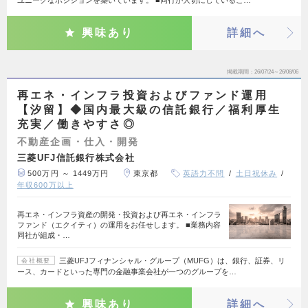
興味あり
詳細へ
掲載期間
26/07/24～26/08/06
再エネ・インフラ投資およびファンド運用
【汐留】◆国内最大級の信託銀行／福利厚生
充実／働きやすさ◎
不動産企画・仕入・開発
三菱UFJ信託銀行株式会社
500万円 ～ 1449万円
東京都
英語力不問
土日祝休み
年収600万以上
再エネ・インフラ資産の開発・投資および再エネ・インフラ
ファンド（エクイティ）の運用をお任せします。 ■業務内容
同社が組成・…
三菱UFJフィナンシャル・グループ（MUFG）は、銀行、証券、リ
会社概要
ース、カードといった専門の金融事業会社が一つのグループを…
興味あり
詳細へ