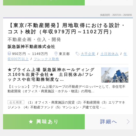
掲載期間
26/07/24～26/08/06
【東京/不動産開発】用地取得における設計・
コスト検討（年収979万円～1102万円）
不動産企画・仕入・開発
阪急阪神不動産株式会社
950万円 ～ 1149万円
東京都
大手企業
土日祝休み
年
収600万以上
フレックス勤務
★プライム上場 阪急阪神ホールディング
ス100％出資子会社★ 土日祝休み/フレ
ックスや在宅勤務制度な…
【ミッション】 プライム上場グループの不動産デベロッパーとして、非住宅不
動産開発（オフィス・商業施設・ホテル・物流）の用地…
（1）オフィス・商業施設の賃貸（2）不動産開発（3）エリアマネ
会社概要
ジメント （4）不動産ファンド（5）マンション・戸建て住宅・…
興味あり
詳細へ