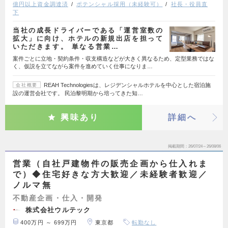
億円以上資金調達済
ポテンシャル採用（未経験可）
社長・役員直
下
当社の成長ドライバーである「運営室数の
拡大」に向け、ホテルの新規出店を担って
いただきます。 単なる営業…
案件ごとに立地・契約条件・収支構造などが大きく異なるため、定型業務ではな
く、仮説を立てながら案件を進めていく仕事になりま…
REAH Technologiesは、レジデンシャルホテルを中心とした宿泊施
会社概要
設の運営会社です。 民泊黎明期から培ってきた知…
興味あり
詳細へ
掲載期間
26/07/24～26/08/06
営業（自社戸建物件の販売企画から仕入れま
で）◆住宅好きな方大歓迎／未経験者歓迎／
ノルマ無
不動産企画・仕入・開発
株式会社ウルテック
400万円 ～ 699万円
東京都
転勤なし