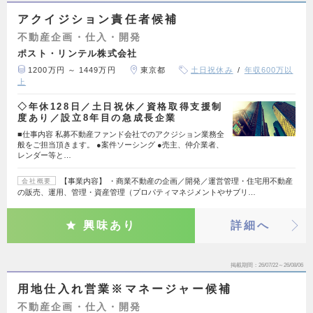
アクイジション責任者候補
不動産企画・仕入・開発
ポスト・リンテル株式会社
1200万円 ～ 1449万円
東京都
土日祝休み
年収600万以
上
◇年休128日／土日祝休／資格取得支援制
度あり／設立8年目の急成長企業
■仕事内容 私募不動産ファンド会社でのアクジション業務全
般をご担当頂きます。 ●案件ソーシング ●売主、仲介業者、
レンダー等と…
【事業内容】 ・商業不動産の企画／開発／運営管理・住宅用不動産
会社概要
の販売、運用、管理・資産管理（プロパティマネジメントやサブリ…
興味あり
詳細へ
掲載期間
26/07/22～26/08/06
用地仕入れ営業※マネージャー候補
不動産企画・仕入・開発