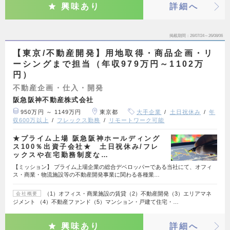
興味あり
詳細へ
掲載期間
26/07/24～26/08/06
【東京/不動産開発】用地取得・商品企画・リ
ーシングまで担当（年収979万円～1102万
円）
不動産企画・仕入・開発
阪急阪神不動産株式会社
950万円 ～ 1149万円
東京都
大手企業
土日祝休み
年
収600万以上
フレックス勤務
リモートワーク可能
★プライム上場 阪急阪神ホールディング
ス100％出資子会社★ 土日祝休み/フレ
ックスや在宅勤務制度な…
【ミッション】 プライム上場企業の総合デベロッパーである当社にて、オフィ
ス・商業・物流施設等の不動産開発事業に関わる各種業…
（1）オフィス・商業施設の賃貸（2）不動産開発（3）エリアマネ
会社概要
ジメント （4）不動産ファンド（5）マンション・戸建て住宅・…
興味あり
詳細へ