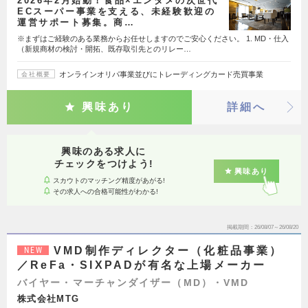
2026年2月始動！食品×エンタメの次世代
ECスーパー事業を支える、未経験歓迎の
運営サポート募集。商…
※まずはご経験のある業務からお任せしますのでご安心ください。 1. MD・仕入
（新規商材の検討・開拓、既存取引先とのリレー…
オンラインオリパ事業並びにトレーディングカード売買事業
会社概要
興味あり
詳細へ
興味のある求人に
チェックをつけよう!
興味あり
スカウトのマッチング精度があがる!
その求人への合格可能性がわかる!
掲載期間
26/08/07～26/08/20
VMD制作ディレクター（化粧品事業）
NEW
／ReFa・SIXPADが有名な上場メーカー
バイヤー・マーチャンダイザー（MD）・VMD
株式会社MTG