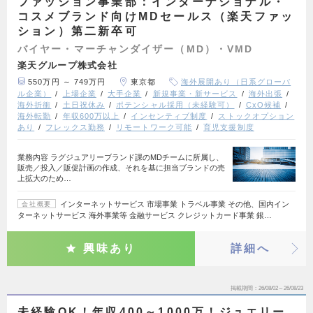
ファッション事業部：インターナショナル・
コスメブランド向けMDセールス（楽天ファッ
ション）第二新卒可
バイヤー・マーチャンダイザー（MD）・VMD
楽天グループ株式会社
550万円 ～ 749万円
東京都
海外展開あり（日系グローバ
ル企業）
上場企業
大手企業
新規事業・新サービス
海外出張
海外折衝
土日祝休み
ポテンシャル採用（未経験可）
CxO候補
海外転勤
年収600万以上
インセンティブ制度
ストックオプション
あり
フレックス勤務
リモートワーク可能
育児支援制度
業務内容 ラグジュアリーブランド課のMDチームに所属し、
販売／投入／販促計画の作成、それを基に担当ブランドの売
上拡大のため…
インターネットサービス 市場事業 トラベル事業 その他、国内イン
会社概要
ターネットサービス 海外事業等 金融サービス クレジットカード事業 銀…
興味あり
詳細へ
掲載期間
26/08/02～26/08/23
未経験OK！年収400～1000万！ジュエリー