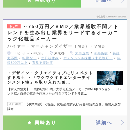
興味あり
詳細へ
掲載期間
26/08/06～26/08/26
～750万円／VMD／業界経験不問／ト
NEW
レンドを生み出し業界をリードするオーガニ
ック化粧品メーカー
バイヤー・マーチャンダイザー（MD）・VMD
500万円 ～ 799万円
東京都
大手企業
海外折衝
英語
力不問
転勤なし
土日祝休み
ポテンシャル採用（未経験可）
年
収600万以上
育児支援制度
・デザイン・クリエイティブにリスペクト
する風土 ・「ワクワクするエンターテイ
ンメント性」を取り入れた独…
【求人の魅力】 ・業界経験不問／大手化粧品メーカーのVMDポジション ・トレ
ンド感と自然の恵みを両立させた独自ブランドを多数…
【事業内容】化粧品、化粧品雑貨及び美容用品の企画、輸出入及び
会社概要
販売
興味あり
詳細へ