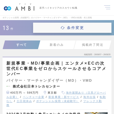
若手ハイキャリアのスカウト転職
ポテンシャル採用（未経験可）のバイヤー・マーチャンダイザー（MD）・VMDの転職・求人情報
13
条件変更
件
すべて
新着のみ
掲載終了間近
掲載期間
26/08/07～26/08/20
新規事業・MD/事業企画｜エンタメ×ECの次
世代EC事業をゼロからスケールさせるコアメ
ンバー
バイヤー・マーチャンダイザー（MD）・VMD
株式会社日本トレカセンター
400万円 ～ 599万円
東京都
海外展開あり（日系グローバ
ル企業）
ベンチャー企業
新規事業・新サービス
海外出張
転勤
なし
土日祝休み
ポテンシャル採用（未経験可）
フレックス勤
務