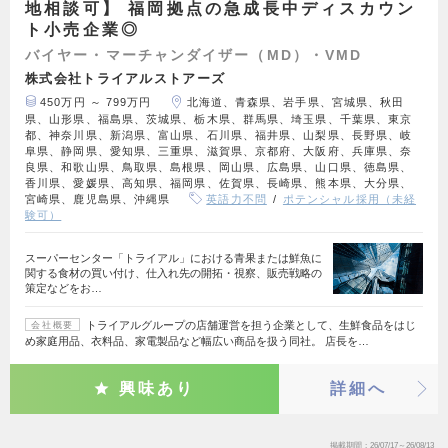
地相談可】 福岡拠点の急成長中ディスカウン
ト小売企業◎
バイヤー・マーチャンダイザー（MD）・VMD
株式会社トライアルストアーズ
450万円 ～ 799万円
北海道、青森県、岩手県、宮城県、秋田
県、山形県、福島県、茨城県、栃木県、群馬県、埼玉県、千葉県、東京
都、神奈川県、新潟県、富山県、石川県、福井県、山梨県、長野県、岐
阜県、静岡県、愛知県、三重県、滋賀県、京都府、大阪府、兵庫県、奈
良県、和歌山県、鳥取県、島根県、岡山県、広島県、山口県、徳島県、
香川県、愛媛県、高知県、福岡県、佐賀県、長崎県、熊本県、大分県、
宮崎県、鹿児島県、沖縄県
英語力不問
ポテンシャル採用（未経
験可）
スーパーセンター「トライアル」における青果または鮮魚に
関する食材の買い付け、仕入れ先の開拓・視察、販売戦略の
策定などをお…
トライアルグループの店舗運営を担う企業として、生鮮食品をはじ
会社概要
め家庭用品、衣料品、家電製品など幅広い商品を扱う同社。 店長を…
興味あり
詳細へ
掲載期間
26/07/17～26/08/13