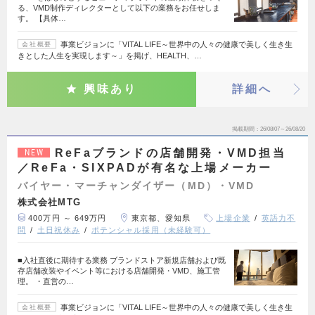
る、VMD制作ディレクターとして以下の業務をお任せしま
す。 【具体…
事業ビジョンに「VITAL LIFE～世界中の人々の健康で美しく生き生
会社概要
きとした人生を実現します～」を掲げ、HEALTH、…
興味あり
詳細へ
掲載期間
26/08/07～26/08/20
ReFaブランドの店舗開発・VMD担当
NEW
／ReFa・SIXPADが有名な上場メーカー
バイヤー・マーチャンダイザー（MD）・VMD
株式会社MTG
400万円 ～ 649万円
東京都、愛知県
上場企業
英語力不
問
土日祝休み
ポテンシャル採用（未経験可）
■入社直後に期待する業務 ブランドストア新規店舗および既
存店舗改装やイベント等における店舗開発・VMD、施工管
理。 ・直営の…
事業ビジョンに「VITAL LIFE～世界中の人々の健康で美しく生き生
会社概要