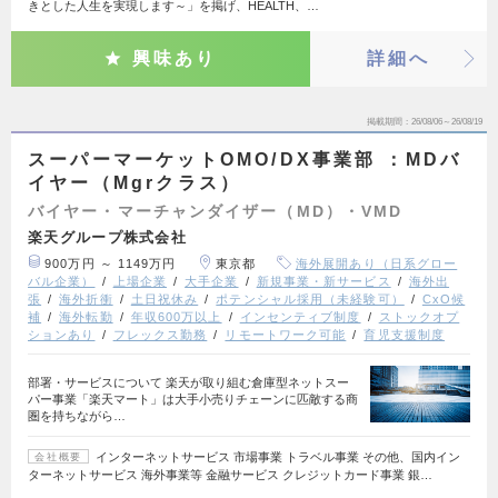
きとした人生を実現します～」を掲げ、HEALTH、…
興味あり
詳細へ
掲載期間
26/08/06～26/08/19
スーパーマーケットOMO/DX事業部 ：MDバ
イヤー（Mgrクラス）
バイヤー・マーチャンダイザー（MD）・VMD
楽天グループ株式会社
900万円 ～ 1149万円
東京都
海外展開あり（日系グロー
バル企業）
上場企業
大手企業
新規事業・新サービス
海外出
張
海外折衝
土日祝休み
ポテンシャル採用（未経験可）
CxO候
補
海外転勤
年収600万以上
インセンティブ制度
ストックオプ
ションあり
フレックス勤務
リモートワーク可能
育児支援制度
部署・サービスについて 楽天が取り組む倉庫型ネットスー
パー事業「楽天マート」は大手小売りチェーンに匹敵する商
圏を持ちながら…
インターネットサービス 市場事業 トラベル事業 その他、国内イン
会社概要
ターネットサービス 海外事業等 金融サービス クレジットカード事業 銀…