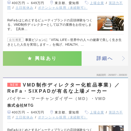
400万円 ～ 649万円
東京都、愛知県
上場企業
英語力不
問
土日祝休み
ポテンシャル採用（未経験可）
ReFaをはじめとするビューティブランドの店頭体験をつく
る、VMD制作ディレクターとして以下の業務をお任せしま
す。 【具体…
事業ビジョンに「VITAL LIFE～世界中の人々の健康で美しく生き生
会社概要
きとした人生を実現します～」を掲げ、HEALTH、…
興味あり
詳細へ
掲載期間
26/08/07～26/08/20
VMD制作ディレクター化粧品事業）／
NEW
ReFa・SIXPADが有名な上場メーカー
バイヤー・マーチャンダイザー（MD）・VMD
株式会社MTG
400万円 ～ 649万円
東京都、愛知県
上場企業
英語力不
問
土日祝休み
ポテンシャル採用（未経験可）
ReFaをはじめとするビューティブランドの店頭体験をつく