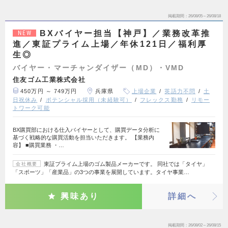
掲載期間
26/08/05～26/08/18
BXバイヤー担当【神戸】／業務改革推
NEW
進／東証プライム上場／年休121日／福利厚
生◎
バイヤー・マーチャンダイザー（MD）・VMD
住友ゴム工業株式会社
450万円 ～ 749万円
兵庫県
上場企業
英語力不問
土
日祝休み
ポテンシャル採用（未経験可）
フレックス勤務
リモー
トワーク可能
BX購買部における仕入バイヤーとして、購買データ分析に
基づく戦略的な購買活動を担当いただきます。 【業務内
容】 ■購買業務 ・…
東証プライム上場のゴム製品メーカーです。 同社では「タイヤ」
会社概要
「スポーツ」「産業品」の3つの事業を展開しています。タイヤ事業…
興味あり
詳細へ
掲載期間
26/08/02～26/08/15