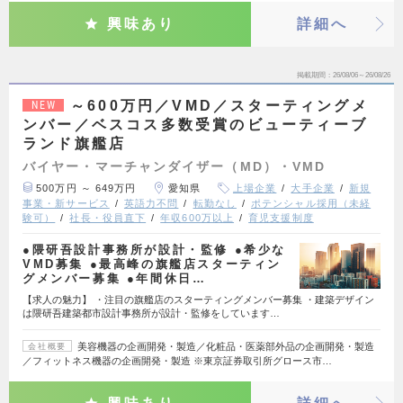
興味あり
詳細へ
掲載期間
26/08/06～26/08/26
～600万円／VMD／スターティングメ
NEW
ンバー／ベスコス多数受賞のビューティーブ
ランド旗艦店
バイヤー・マーチャンダイザー（MD）・VMD
500万円 ～ 649万円
愛知県
上場企業
大手企業
新規
事業・新サービス
英語力不問
転勤なし
ポテンシャル採用（未経
験可）
社長・役員直下
年収600万以上
育児支援制度
●隈研吾設計事務所が設計・監修 ●希少な
VMD募集 ●最高峰の旗艦店スターティン
グメンバー募集 ●年間休日…
【求人の魅力】 ・注目の旗艦店のスターティングメンバー募集 ・建築デザイン
は隈研吾建築都市設計事務所が設計・監修をしています…
美容機器の企画開発・製造／化粧品・医薬部外品の企画開発・製造
会社概要
／フィットネス機器の企画開発・製造 ※東京証券取引所グロース市…