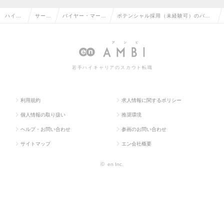
ハイク
サービ
バイヤー・マーチ
ポテンシャル採用（未経験可）のバイ
ラス求
ス・流
ャンダイザー（M
ヤー・マーチャンダイザー（MD）・V
人TOP
通系
D）・VMD
MDの転職・求人情報一覧
若手ハイキャリアのスカウト転職
利用規約
求人情報に関するポリシー
個人情報の取り扱い
推奨環境
ヘルプ・お問い合わせ
参画のお問い合わせ
サイトマップ
エン会社概要
©
en Inc.