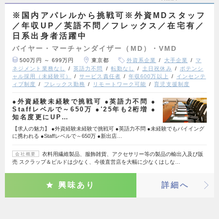
※国内アパレルから挑戦可※外資MDスタッフ
／年収UP／英語不問／フレックス／在宅有／
日系出身者活躍中
バイヤー・マーチャンダイザー（MD）・VMD
500万円 ～ 699万円
東京都
外資系企業
大手企業
マ
ネジメント業務なし
英語力不問
転勤なし
土日祝休み
ポテンシ
ャル採用（未経験可）
サービス責任者
年収600万以上
インセンテ
ィブ制度
フレックス勤務
リモートワーク可能
育児支援制度
●外資経験未経験で挑戦可 ●英語力不問 ●
Staffレベルで～650万 ●'25年も2桁増 ●
知名度更にUP…
【求人の魅力】 ●外資経験未経験で挑戦可 ●英語力不問 ●未経験でもバイイング
に携われる ●Staffレベルで～650万 ●新出店…
衣料用繊維製品、服飾雑貨、アクセサリー等の製品の輸出入及び販
会社概要
売 スクラップ＆ビルドは少なく、今後直営店を大幅に少なくはしな…
興味あり
詳細へ