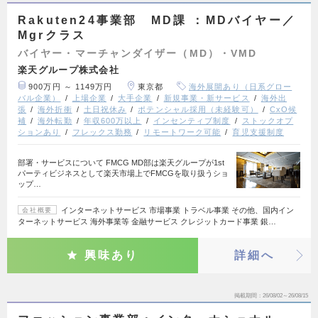
Rakuten24事業部 MD課 ：MDバイヤー／
Mgrクラス
バイヤー・マーチャンダイザー（MD）・VMD
楽天グループ株式会社
900万円 ～ 1149万円
東京都
海外展開あり（日系グロー
バル企業）
上場企業
大手企業
新規事業・新サービス
海外出
張
海外折衝
土日祝休み
ポテンシャル採用（未経験可）
CxO候
補
海外転勤
年収600万以上
インセンティブ制度
ストックオプ
ションあり
フレックス勤務
リモートワーク可能
育児支援制度
部署・サービスについて FMCG MD部は楽天グループが1st
パーティビジネスとして楽天市場上でFMCGを取り扱うショ
ップ…
インターネットサービス 市場事業 トラベル事業 その他、国内イン
会社概要
ターネットサービス 海外事業等 金融サービス クレジットカード事業 銀…
興味あり
詳細へ
掲載期間
26/08/02～26/08/15