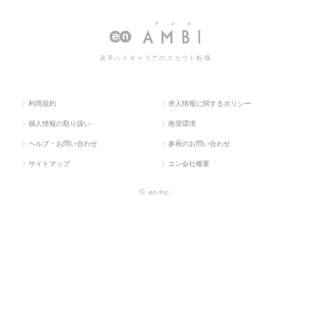
ラス求
ス・流
ャンダイザー（M
ヤー・マーチャンダイザー（MD）・V
人TOP
通系
D）・VMD
MDの転職・求人情報一覧
若手ハイキャリアのスカウト転職
利用規約
求人情報に関するポリシー
個人情報の取り扱い
推奨環境
ヘルプ・お問い合わせ
参画のお問い合わせ
サイトマップ
エン会社概要
©
en Inc.