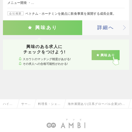
メニュー開発 ・…
ベトナム・ホーチミンを拠点に飲食事業を展開する成長企業。
会社概要
興味あり
詳細へ
興味のある求人に
チェックをつけよう!
興味あり
スカウトのマッチング精度があがる!
その求人への合格可能性がわかる!
ハイク
サービ
料理長・シェ
海外展開あり(日系グローバル企業)の料
ラス求
ス・流
フ・調理師・メ
理長・シェフ・調理師・メニュー開発の
人TOP
通系
ニュー開発
転職・求人情報一覧