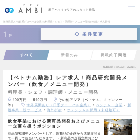
若手ハイキャリアのスカウト転職
海外展開あり(日系グローバル企業)の料理長・シェフ・調理師・メニュー開発の転職・求人情報
1
条件変更
件
すべて
新着のみ
掲載終了間近
掲載期間
26/07/29～26/08/11
【ベトナム勤務】レア求人！商品研究開発メ
ンバー（飲食／メニュー開発）
料理長・シェフ・調理師・メニュー開発
400万円 ～ 549万円
その他アジア（ベトナム、ミャンマー
等）
海外展開あり（日系グローバル企業）
ベンチャー企業
新
規事業・新サービス
海外折衝
ポテンシャル採用（未経験可）
飲食事業における新商品開発およびメニュ
ー企画を担うポジション
商品研究開発メンバーとして、新商品の企画から店舗展開ま
で一貫して担当いただきます。 ・新商品の企画立案および