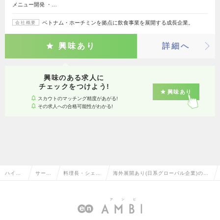
メニュー開発 ・…
ベトナム・ホーチミンを拠点に飲食事業を展開する成長企業。
会社概要
興味あり
詳細へ
興味のある求人に
チェックをつけよう!
興味あり
スカウトのマッチング精度があがる!
その求人への合格可能性がわかる!
ハイク
サービ
料理長・シェ
海外展開あり(日系グローバル企業)の料
ラス求
ス・流
フ・調理師・メ
理長・シェフ・調理師・メニュー開発の
人TOP
通系
ニュー開発
転職・求人情報一覧