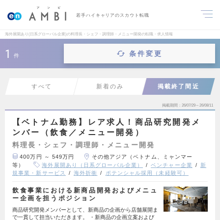
若手ハイキャリアのスカウト転職
海外展開あり(日系グローバル企業)の料理長・シェフ・調理師・メニュー開発の転職・求人情報
1
条件変更
件
すべて
新着のみ
掲載終了間近
掲載期間
26/07/29～26/08/11
【ベトナム勤務】レア求人！商品研究開発メ
ンバー（飲食／メニュー開発）
料理長・シェフ・調理師・メニュー開発
400万円 ～ 549万円
その他アジア（ベトナム、ミャンマー
等）
海外展開あり（日系グローバル企業）
ベンチャー企業
新
規事業・新サービス
海外折衝
ポテンシャル採用（未経験可）
飲食事業における新商品開発およびメニュ
ー企画を担うポジション
商品研究開発メンバーとして、新商品の企画から店舗展開ま
で一貫して担当いただきます。 ・新商品の企画立案および