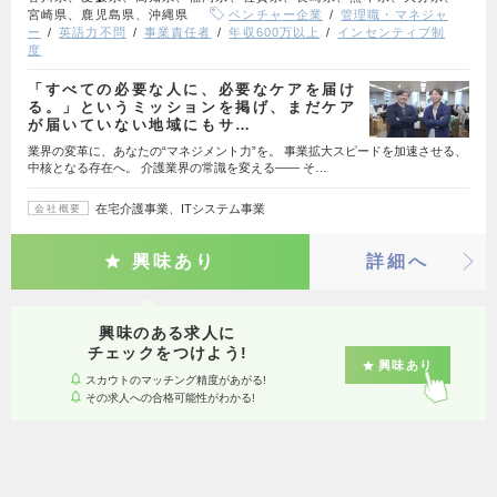
宮崎県、鹿児島県、沖縄県
ベンチャー企業
管理職・マネジャ
ー
英語力不問
事業責任者
年収600万以上
インセンティブ制
度
「すべての必要な人に、必要なケアを届け
る。」というミッションを掲げ、まだケア
が届いていない地域にもサ…
業界の変革に、あなたの“マネジメント力”を。 事業拡大スピードを加速させる、
中核となる存在へ。 介護業界の常識を変える―― そ…
在宅介護事業、ITシステム事業
会社概要
興味あり
詳細へ
興味のある求人に
チェックをつけよう!
興味あり
スカウトのマッチング精度があがる!
その求人への合格可能性がわかる!