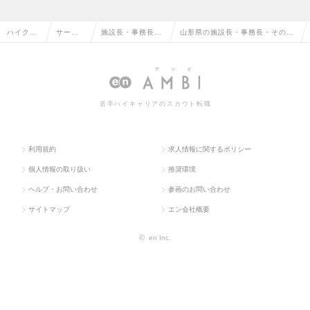
ハイクラ
サービ
施設長・事務長・
山形県の施設長・事務長・その他
ス求人TO
ス・流
その他介護福祉系
介護福祉系職の転職・求人情報一
P
通系
職
覧
若手ハイキャリアのスカウト転職
利用規約
求人情報に関するポリシー
個人情報の取り扱い
推奨環境
ヘルプ・お問い合わせ
参画のお問い合わせ
サイトマップ
エン会社概要
©
en Inc.