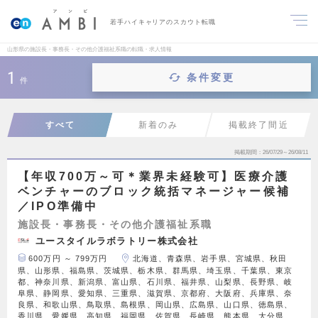
若手ハイキャリアのスカウト転職
山形県の施設長・事務長・その他介護福祉系職の転職・求人情報
1
条件変更
件
すべて
新着のみ
掲載終了間近
掲載期間
26/07/29～26/08/11
【年収700万～可＊業界未経験可】医療介護
ベンチャーのブロック統括マネージャー候補
／IPO準備中
施設長・事務長・その他介護福祉系職
ユースタイルラボラトリー株式会社
600万円 ～ 799万円
北海道、青森県、岩手県、宮城県、秋田
県、山形県、福島県、茨城県、栃木県、群馬県、埼玉県、千葉県、東京
都、神奈川県、新潟県、富山県、石川県、福井県、山梨県、長野県、岐
阜県、静岡県、愛知県、三重県、滋賀県、京都府、大阪府、兵庫県、奈
良県、和歌山県、鳥取県、島根県、岡山県、広島県、山口県、徳島県、
香川県、愛媛県、高知県、福岡県、佐賀県、長崎県、熊本県、大分県、