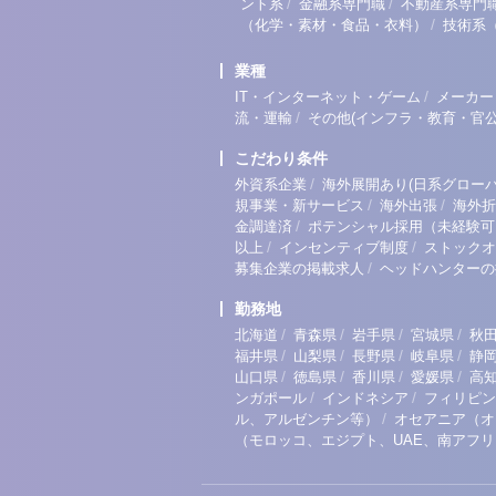
/
/
ント系
金融系専門職
不動産系専門
/
（化学・素材・食品・衣料）
技術系
業種
/
IT・インターネット・ゲーム
メーカー
/
流・運輸
その他(インフラ・教育・官公
こだわり条件
/
外資系企業
海外展開あり(日系グローバ
/
/
規事業・新サービス
海外出張
海外折
/
金調達済
ポテンシャル採用（未経験可
/
/
以上
インセンティブ制度
ストックオ
/
募集企業の掲載求人
ヘッドハンターの
勤務地
/
/
/
/
北海道
青森県
岩手県
宮城県
秋
/
/
/
/
福井県
山梨県
長野県
岐阜県
静
/
/
/
/
山口県
徳島県
香川県
愛媛県
高
/
/
ンガポール
インドネシア
フィリピン
/
ル、アルゼンチン等）
オセアニア（オ
（モロッコ、エジプト、UAE、南アフ