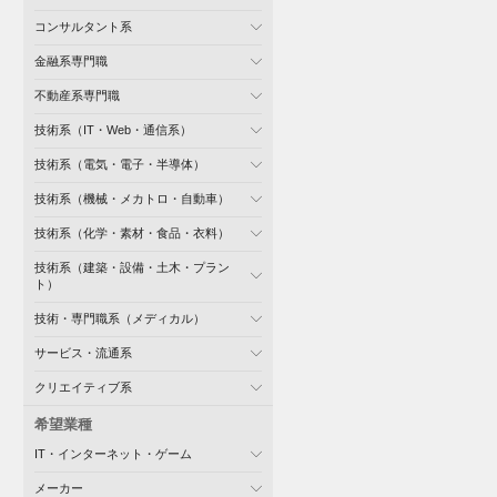
コンサルタント系
金融系専門職
不動産系専門職
技術系（IT・Web・通信系）
技術系（電気・電子・半導体）
技術系（機械・メカトロ・自動車）
技術系（化学・素材・食品・衣料）
技術系（建築・設備・土木・プラン
ト）
技術・専門職系（メディカル）
サービス・流通系
クリエイティブ系
希望業種
IT・インターネット・ゲーム
メーカー