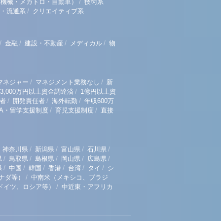
/
（機械・メカトロ・自動車）
技術系
/
・流通系
クリエイティブ系
/
/
/
/
金融
建設・不動産
メディカル
物
/
/
マネジャー
マネジメント業務なし
新
/
3,000万円以上資金調達済
1億円以上資
/
/
/
者
開発責任者
海外転勤
年収600万
/
/
BA・留学支援制度
育児支援制度
直接
/
/
/
/
神奈川県
新潟県
富山県
石川県
/
/
/
/
/
県
鳥取県
島根県
岡山県
広島県
/
/
/
/
/
/
県
中国
韓国
香港
台湾
タイ
シ
/
ナダ等）
中南米（メキシコ、ブラジ
/
ドイツ、ロシア等）
中近東・アフリカ