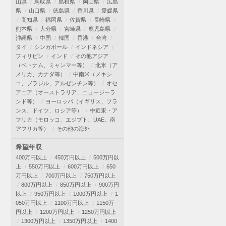
山県
鳥取県
島根県
岡山県
広島
県
山口県
徳島県
香川県
愛媛県
高知県
福岡県
佐賀県
長崎県
熊本県
大分県
宮崎県
鹿児島県
沖縄県
中国
韓国
香港
台湾
タイ
シンガポール
インドネシア
フィリピン
インド
その他アジア
（ベトナム、ミャンマー等）
北米（ア
メリカ、カナダ等）
中南米（メキシ
コ、ブラジル、アルゼンチン等）
オセ
アニア（オーストラリア、ニュージーラ
ンド等）
ヨーロッパ（イギリス、フラ
ンス、ドイツ、ロシア等）
中近東・ア
フリカ（モロッコ、エジプト、UAE、南
アフリカ等）
その他の海外
希望年収
400万円以上
450万円以上
500万円以
上
550万円以上
600万円以上
650
万円以上
700万円以上
750万円以上
800万円以上
850万円以上
900万円
以上
950万円以上
1000万円以上
1
050万円以上
1100万円以上
1150万
円以上
1200万円以上
1250万円以上
1300万円以上
1350万円以上
1400