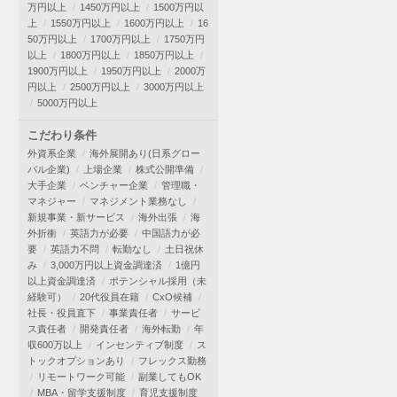
万円以上
1450万円以上
1500万円以
上
1550万円以上
1600万円以上
16
50万円以上
1700万円以上
1750万円
以上
1800万円以上
1850万円以上
1900万円以上
1950万円以上
2000万
円以上
2500万円以上
3000万円以上
5000万円以上
こだわり条件
外資系企業
海外展開あり(日系グロー
バル企業)
上場企業
株式公開準備
大手企業
ベンチャー企業
管理職・
マネジャー
マネジメント業務なし
新規事業・新サービス
海外出張
海
外折衝
英語力が必要
中国語力が必
要
英語力不問
転勤なし
土日祝休
み
3,000万円以上資金調達済
1億円
以上資金調達済
ポテンシャル採用（未
経験可）
20代役員在籍
CxO候補
社長・役員直下
事業責任者
サービ
ス責任者
開発責任者
海外転勤
年
収600万以上
インセンティブ制度
ス
トックオプションあり
フレックス勤務
リモートワーク可能
副業してもOK
MBA・留学支援制度
育児支援制度