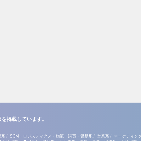
報を掲載しています。
/
/
/
門系
SCM・ロジスティクス・物流・購買・貿易系
営業系
マーケティン