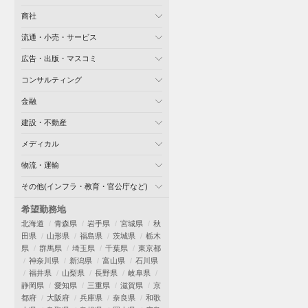
商社
流通・小売・サービス
広告・出版・マスコミ
コンサルティング
金融
建設・不動産
メディカル
物流・運輸
その他(インフラ・教育・官公庁など)
希望勤務地
北海道
青森県
岩手県
宮城県
秋
田県
山形県
福島県
茨城県
栃木
県
群馬県
埼玉県
千葉県
東京都
神奈川県
新潟県
富山県
石川県
福井県
山梨県
長野県
岐阜県
静岡県
愛知県
三重県
滋賀県
京
都府
大阪府
兵庫県
奈良県
和歌