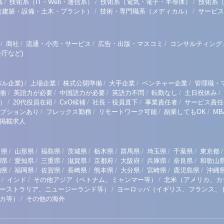
/
/
/
職
技術系（IT・Web・通信系）
技術系（電気・電子・半導体）
技術系
/
/
（建築・設備・土木・プラント）
技術・専門職系（メディカル）
サービス
/
/
/
/
商社
流通・小売・サービス
広告・出版・マスコミ
コンサルティング
庁など)
/
/
/
/
/
ル企業)
上場企業
株式公開準備
大手企業
ベンチャー企業
管理職・
/
/
/
/
/
/
衝
英語力が必要
中国語力が必要
英語力不問
転勤なし
土日祝休み
/
/
/
/
/
）
20代役員在籍
CxO候補
社長・役員直下
事業責任者
サービス責任
/
/
/
/
プションあり
フレックス勤務
リモートワーク可能
副業してもOK
M
掲載求人
/
/
/
/
/
/
/
/
/
田県
山形県
福島県
茨城県
栃木県
群馬県
埼玉県
千葉県
東京都
/
/
/
/
/
/
/
/
岡県
愛知県
三重県
滋賀県
京都府
大阪府
兵庫県
奈良県
和歌山
/
/
/
/
/
/
/
/
知県
福岡県
佐賀県
長崎県
熊本県
大分県
宮崎県
鹿児島県
沖縄
/
/
/
インド
その他アジア（ベトナム、ミャンマー等）
北米（アメリカ、カ
/
ーストラリア、ニュージーランド等）
ヨーロッパ（イギリス、フランス、
/
リカ等）
その他の海外