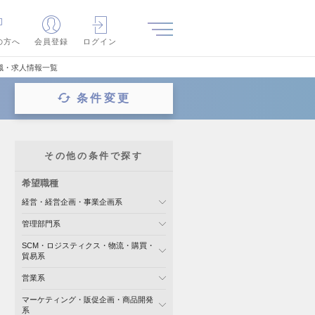
の方へ
会員登録
ログイン
職・求人情報一覧
条件変更
その他の条件で探す
希望職種
経営・経営企画・事業企画系
管理部門系
SCM・ロジスティクス・物流・購買・
貿易系
営業系
マーケティング・販促企画・商品開発
系