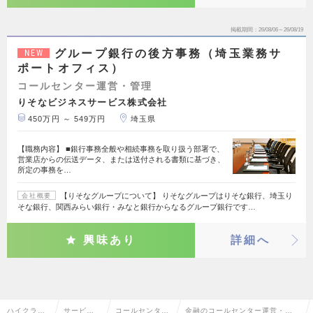
掲載期間
26/08/06～26/08/19
グループ銀行の後方事務（埼玉業務サ
NEW
ポートオフィス）
コールセンター運営・管理
りそなビジネスサービス株式会社
450万円 ～ 549万円
埼玉県
【職務内容】 ■銀行事務全般や相続事務を取り扱う部署で、
営業店からの伝送データ、または送付される書類に基づき、
所定の事務を…
【りそなグループについて】 りそなグループはりそな銀行、埼玉り
会社概要
そな銀行、関西みらい銀行・みなと銀行からなるグループ銀行です…
興味あり
詳細へ
ハイクラス
サービ
コールセンター
金融のコールセンター運営・管