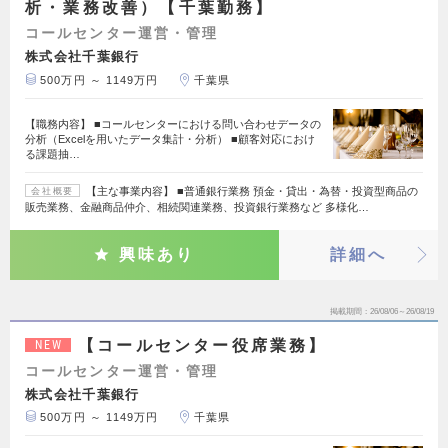
析・業務改善）【千葉勤務】
コールセンター運営・管理
株式会社千葉銀行
500万円 ～ 1149万円
千葉県
【職務内容】 ■コールセンターにおける問い合わせデータの
分析（Excelを用いたデータ集計・分析） ■顧客対応におけ
る課題抽…
【主な事業内容】 ■普通銀行業務 預金・貸出・為替・投資型商品の
会社概要
販売業務、金融商品仲介、相続関連業務、投資銀行業務など 多様化…
興味あり
詳細へ
掲載期間
26/08/06～26/08/19
【コールセンター役席業務】
NEW
コールセンター運営・管理
株式会社千葉銀行
500万円 ～ 1149万円
千葉県