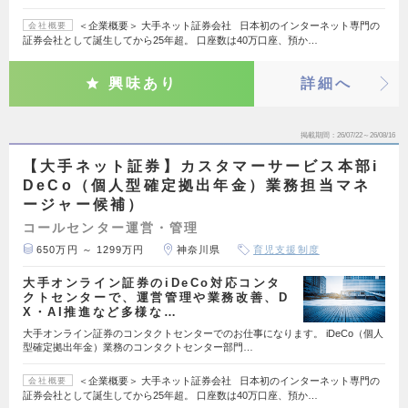
＜企業概要＞ 大手ネット証券会社 日本初のインターネット専門の
会社概要
証券会社として誕生してから25年超。 口座数は40万口座、預か…
興味あり
詳細へ
掲載期間
26/07/22～26/08/16
【大手ネット証券】カスタマーサービス本部i
DeCo（個人型確定拠出年金）業務担当マネ
ージャー候補）
コールセンター運営・管理
650万円 ～ 1299万円
神奈川県
育児支援制度
大手オンライン証券のiDeCo対応コンタ
クトセンターで、運営管理や業務改善、D
X・AI推進など多様な…
大手オンライン証券のコンタクトセンターでのお仕事になります。 iDeCo（個人
型確定拠出年金）業務のコンタクトセンター部門…
＜企業概要＞ 大手ネット証券会社 日本初のインターネット専門の
会社概要
証券会社として誕生してから25年超。 口座数は40万口座、預か…