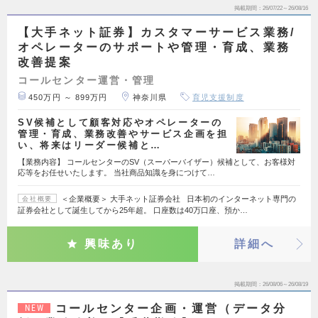
掲載期間
26/07/22～26/08/16
【大手ネット証券】カスタマーサービス業務/
オペレーターのサポートや管理・育成、業務
改善提案
コールセンター運営・管理
450万円 ～ 899万円
神奈川県
育児支援制度
SV候補として顧客対応やオペレーターの
管理・育成、業務改善やサービス企画を担
い、将来はリーダー候補と…
【業務内容】 コールセンターのSV（スーパーバイザー）候補として、お客様対
応等をお任せいたします。 当社商品知識を身につけて…
＜企業概要＞ 大手ネット証券会社 日本初のインターネット専門の
会社概要
証券会社として誕生してから25年超。 口座数は40万口座、預か…
興味あり
詳細へ
掲載期間
26/08/06～26/08/19
コールセンター企画・運営（データ分
NEW