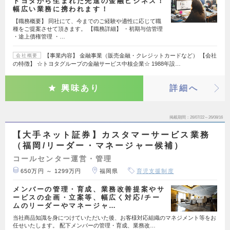
トヨタから生まれた先進の金融ビジネス！
幅広い業務に携われます！
【職務概要】 同社にて、今までのご経験や適性に応じて職
種をご提案させて頂きます。 【職務詳細】 ・初期与信管理
・途上債権管理 ・…
【事業内容】 金融事業（販売金融・クレジットカードなど） 【会社
会社概要
の特徴】 ☆トヨタグループの金融サービス中核企業☆ 1988年設…
興味あり
詳細へ
掲載期間
26/07/22～26/08/16
【大手ネット証券】カスタマーサービス業務
（福岡/リーダー・マネージャー候補）
コールセンター運営・管理
650万円 ～ 1299万円
福岡県
育児支援制度
メンバーの管理・育成、業務改善提案やサ
ービスの企画・立案等、幅広く対応/チー
ムのリーダーやマネージャ…
当社商品知識を身につけていただいた後、お客様対応組織のマネジメント等をお
任せいたします。 配下メンバーの管理・育成、業務改…