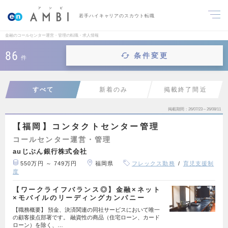
若手ハイキャリアのスカウト転職
金融のコールセンター運営・管理の転職・求人情報
86
条件変更
件
すべて
新着のみ
掲載終了間近
掲載期間
26/07/23～26/08/11
【福岡】コンタクトセンター管理
コールセンター運営・管理
auじぶん銀行株式会社
550万円 ～ 749万円
福岡県
フレックス勤務
育児支援制
度
【ワークライフバランス◎】金融×ネット
×モバイルのリーディングカンパニー
【職務概要】 預金、決済関連の同社サービスにおいて唯一
の顧客接点部署です。 融資性の商品（住宅ローン、カード
ローン）を除く、…