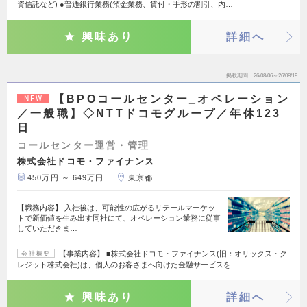
資信託など) ●普通銀行業務(預金業務、貸付・手形の割引、内…
興味あり
詳細へ
掲載期間
26/08/06～26/08/19
【BPOコールセンター_オペレーション
NEW
／一般職】◇NTTドコモグループ／年休123
日
コールセンター運営・管理
株式会社ドコモ・ファイナンス
450万円 ～ 649万円
東京都
【職務内容】 入社後は、可能性の広がるリテールマーケッ
トで新価値を生み出す同社にて、オペレーション業務に従事
していただきま…
【事業内容】 ■株式会社ドコモ・ファイナンス(旧：オリックス・ク
会社概要
レジット株式会社)は、個人のお客さまへ向けた金融サービスを…
興味あり
詳細へ