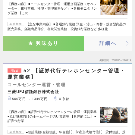
【職務内容】 ■コールセンター管理・運用企画業務（オペレ
ーター、銀行事務、検印・管理業務など） ■各種モニタリン
グ業務 【この…
【主な事業内容】 ■普通銀行業務 預金・貸出・為替・投資型商品の
会社概要
販売業務、金融商品仲介、相続関連業務、投資銀行業務など 多様化…
興味あり
詳細へ
掲載期間
26/08/06～26/08/19
52.【証券代行テレホンセンター管理・
NEW
運営業務】
コールセンター運営・管理
三菱UFJ信託銀行株式会社
500万円 ～ 1349万円
東京都
【職務内容】 ■証券代行テレホンセンターの管理・運営業務
■及び株主向けのホームページのUI改善等 【具体的には】 ■
証券代行業…
●信託業務(金銭信託、年金信託、財産形成給付信託、貸付信託、投
会社概要