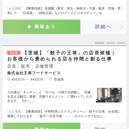
【事業内容】 首都圏（東京・埼玉・神奈川・千葉・栃木・茨城・群
会社概要
馬）で、『日高屋』『焼鳥日高』などのフードビジネスチェーンを…
興味あり
詳細へ
掲載期間
26/08/06～26/08/19
【茨城】「餃子の王将」の店長候補｜
NEW
お客様から褒められる店を仲間と創る仕事
店長・販売・店舗管理
株式会社王将フードサービス
400万円 ～ 449万円
茨城県
入社後は「キッチン」と「ホール」の両方を経験し、 店舗
を支える幅広い業務「店舗マネジメント」に携わっていただ
きます。 【キッ…
【事業内容】 中華料理レストランチェーン「餃子の王将」を全国に
会社概要
展開しております。 「餃子一日百万個・・・」のフレーズでおなじ…