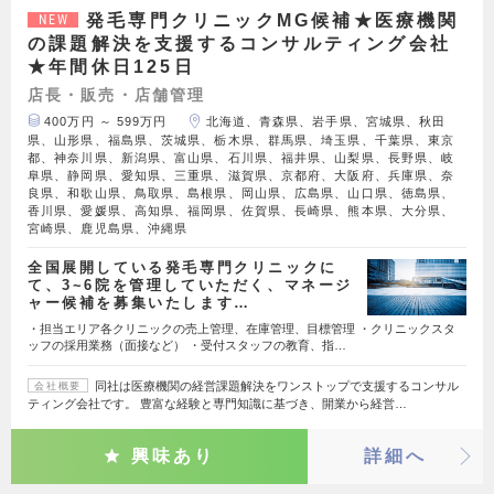
発毛専門クリニックMG候補★医療機関
NEW
の課題解決を支援するコンサルティング会社
★年間休日125日
店長・販売・店舗管理
400万円 ～ 599万円
北海道、青森県、岩手県、宮城県、秋田
県、山形県、福島県、茨城県、栃木県、群馬県、埼玉県、千葉県、東京
都、神奈川県、新潟県、富山県、石川県、福井県、山梨県、長野県、岐
阜県、静岡県、愛知県、三重県、滋賀県、京都府、大阪府、兵庫県、奈
良県、和歌山県、鳥取県、島根県、岡山県、広島県、山口県、徳島県、
香川県、愛媛県、高知県、福岡県、佐賀県、長崎県、熊本県、大分県、
宮崎県、鹿児島県、沖縄県
全国展開している発毛専門クリニックに
て、3~6院を管理していただく、マネージ
ャー候補を募集いたします…
・担当エリア各クリニックの売上管理、在庫管理、目標管理 ・クリニックスタ
ッフの採用業務（面接など） ・受付スタッフの教育、指…
同社は医療機関の経営課題解決をワンストップで支援するコンサル
会社概要
ティング会社です。 豊富な経験と専門知識に基づき、開業から経営…
興味あり
詳細へ