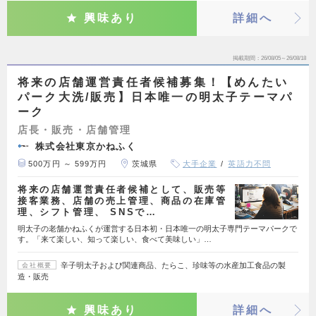
興味あり
詳細へ
掲載期間
26/08/05～26/08/18
将来の店舗運営責任者候補募集！【めんたい
パーク大洗/販売】日本唯一の明太子テーマパ
ーク
店長・販売・店舗管理
株式会社東京かねふく
500万円 ～ 599万円
茨城県
大手企業
英語力不問
将来の店舗運営責任者候補として、販売等
接客業務、店舗の売上管理、商品の在庫管
理、シフト管理、 SNSで…
明太子の老舗かねふくが運営する日本初・日本唯一の明太子専門テーマパークで
す。「来て楽しい、知って楽しい、食べて美味しい」…
辛子明太子および関連商品、たらこ、珍味等の水産加工食品の製
会社概要
造・販売
興味あり
詳細へ