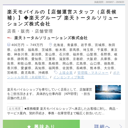
掲載期間
26/08/07～26/08/20
楽天モバイルの【店舗運営スタッフ（店長候
補）】◆楽天グループ 楽天トータルソリュー
ションズ株式会社
店長・販売・店舗管理
楽天トータルソリューションズ株式会社
400万円 ～ 749万円
北海道、青森県、岩手県、宮城県、秋田
県、山形県、福島県、茨城県、栃木県、群馬県、埼玉県、千葉県、東京
都、神奈川県、新潟県、富山県、石川県、福井県、山梨県、長野県、岐
阜県、静岡県、愛知県、三重県、滋賀県、京都府、大阪府、兵庫県、奈
良県、和歌山県、鳥取県、島根県、岡山県、広島県、山口県、徳島県、
香川県、愛媛県、高知県、福岡県、佐賀県、長崎県、熊本県、大分県、
宮崎県、鹿児島県、沖縄県
上場企業
管理職・マネジャー
ポテ
ンシャル採用（未経験可）
インセンティブ制度
楽天モバイルショップを牽引していく店長として、店舗運営
をご担当頂きます。 具体的な仕事内容 ［KPI管理］ ・担当
店舗の売上目…
■業務概要 楽天モバイルショップへ来店したお客様に対し、商品・
会社概要
サービス案内、契約手続き、事務・在庫管理まで幅広く担当いただ…
興味あり
詳細へ