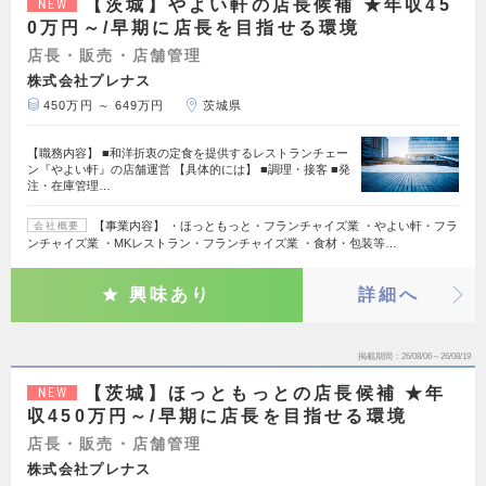
【茨城】やよい軒の店長候補 ★年収45
NEW
0万円～/早期に店長を目指せる環境
店長・販売・店舗管理
株式会社プレナス
450万円 ～ 649万円
茨城県
【職務内容】 ■和洋折衷の定食を提供するレストランチェー
ン『やよい軒』の店舗運営 【具体的には】 ■調理・接客 ■発
注・在庫管理…
【事業内容】 ・ほっともっと・フランチャイズ業 ・やよい軒・フラ
会社概要
ンチャイズ業 ・MKレストラン・フランチャイズ業 ・食材・包装等…
興味あり
詳細へ
掲載期間
26/08/06～26/08/19
【茨城】ほっともっとの店長候補 ★年
NEW
収450万円～/早期に店長を目指せる環境
店長・販売・店舗管理
株式会社プレナス