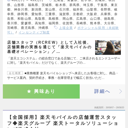
400万円 ～ 499万円
北海道、青森県、岩手県、宮城県、秋田
県、山形県、福島県、茨城県、栃木県、群馬県、埼玉県、千葉県、東京
都、神奈川県、新潟県、富山県、石川県、福井県、山梨県、長野県、岐
阜県、静岡県、愛知県、三重県、滋賀県、京都府、大阪府、兵庫県、奈
良県、和歌山県、鳥取県、島根県、岡山県、広島県、山口県、徳島県、
香川県、愛媛県、高知県、福岡県、佐賀県、長崎県、熊本県、大分県、
宮崎県、鹿児島県、沖縄県
上場企業
ポテンシャル採用（未経験
可）
インセンティブ制度
店舗スタッフ（RCREW）として入社後、
店舗業務の実務を通じて「楽天モバイルの
基礎オペレーション」／…
「楽天エコシステム」の総合窓口である店舗にて、ご来店されるエンドユーザー
に対し「楽天モバイル」だけでなく、楽天グループの…
■業務概要 楽天モバイルショップへ来店したお客様に対し、商品・
会社概要
サービス案内、契約手続き、事務・在庫管理まで幅広く担当いただ…
興味あり
詳細へ
掲載期間
26/08/07～26/08/20
【全国採用】楽天モバイルの店舗運営スタッ
フ◆楽天グループ 楽天トータルソリューショ