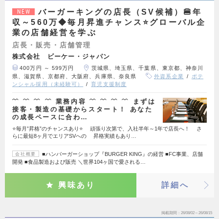
バーガーキングの店長（SV候補）🍔年
NEW
収～560万◆毎月昇進チャンス⭐グローバル企
業の店舗経営を学ぶ
店長・販売・店舗管理
株式会社 ビーケー・ジャパン
400万円 ～ 599万円
茨城県、埼玉県、千葉県、東京都、神奈川
県、滋賀県、京都府、大阪府、兵庫県、奈良県
外資系企業
ポテ
ンシャル採用（未経験可）
育児支援制度
﹌ ﹌ ﹌ ﹌ 業務内容 ﹌ ﹌ ﹌ ﹌ まずは
接客・製造の基礎からスタート！ あなた
の成長ペースに合わ…
⭐毎月”昇格”のチャンスあり⭐ 頑張り次第で、入社半年～1年で店長へ！ さ
らに最短8ヶ月でエリアSVへの 昇格実績もあり…
■ハンバーガーショップ『BURGER KING』の経営 ■FC事業、店舗
会社概要
開発 ■食品製造および販売 ＼世界104ヶ国で愛される…
興味あり
詳細へ
掲載期間
26/08/02～26/08/15