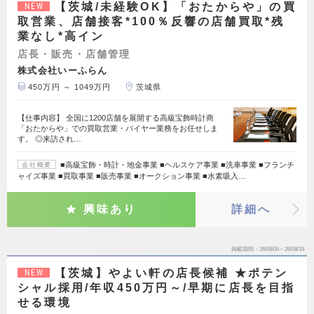
【茨城/未経験OK】「おたからや」の買
NEW
取営業、店舗接客*100％反響の店舗買取*残
業なし*高イン
店長・販売・店舗管理
株式会社いーふらん
450万円 ～ 1049万円
茨城県
【仕事内容】 全国に1200店舗を展開する高級宝飾時計商
「おたからや」での買取営業・バイヤー業務をお任せしま
す。 ◎来訪され…
■高級宝飾・時計・地金事業 ■ヘルスケア事業 ■洗車事業 ■フランチ
会社概要
ャイズ事業 ■買取事業 ■販売事業 ■オークション事業 ■水素吸入…
興味あり
詳細へ
掲載期間
26/08/06～26/08/19
【茨城】やよい軒の店長候補 ★ポテン
NEW
シャル採用/年収450万円～/早期に店長を目指
せる環境