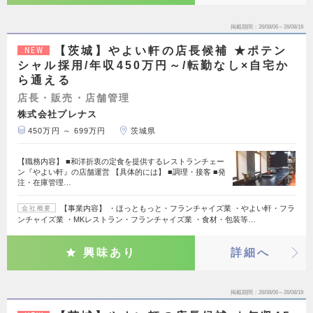
掲載期間
26/08/06～26/08/19
【茨城】やよい軒の店長候補 ★ポテン
NEW
シャル採用/年収450万円～/転勤なし×自宅か
ら通える
店長・販売・店舗管理
株式会社プレナス
450万円 ～ 699万円
茨城県
【職務内容】 ■和洋折衷の定食を提供するレストランチェー
ン『やよい軒』の店舗運営 【具体的には】 ■調理・接客 ■発
注・在庫管理…
【事業内容】 ・ほっともっと・フランチャイズ業 ・やよい軒・フラ
会社概要
ンチャイズ業 ・MKレストラン・フランチャイズ業 ・食材・包装等…
興味あり
詳細へ
掲載期間
26/08/06～26/08/19