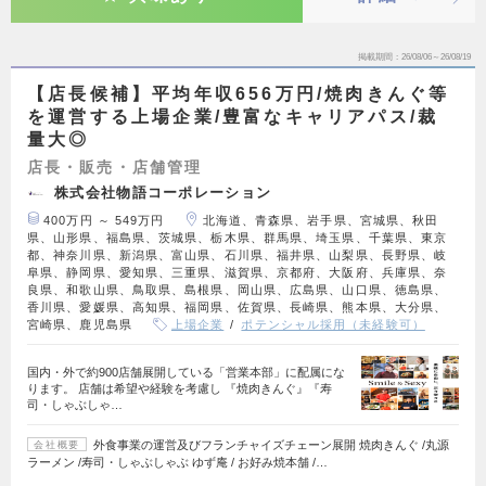
掲載期間
26/08/06～26/08/19
【店長候補】平均年収656万円/焼肉きんぐ等
を運営する上場企業/豊富なキャリアパス/裁
量大◎
店長・販売・店舗管理
株式会社物語コーポレーション
400万円 ～ 549万円
北海道、青森県、岩手県、宮城県、秋田
県、山形県、福島県、茨城県、栃木県、群馬県、埼玉県、千葉県、東京
都、神奈川県、新潟県、富山県、石川県、福井県、山梨県、長野県、岐
阜県、静岡県、愛知県、三重県、滋賀県、京都府、大阪府、兵庫県、奈
良県、和歌山県、鳥取県、島根県、岡山県、広島県、山口県、徳島県、
香川県、愛媛県、高知県、福岡県、佐賀県、長崎県、熊本県、大分県、
宮崎県、鹿児島県
上場企業
ポテンシャル採用（未経験可）
国内・外で約900店舗展開している「営業本部」に配属にな
ります。 店舗は希望や経験を考慮し 『焼肉きんぐ』『寿
司・しゃぶしゃ…
外食事業の運営及びフランチャイズチェーン展開 焼肉きんぐ /丸源
会社概要
ラーメン /寿司・しゃぶしゃぶ ゆず庵 / お好み焼本舗 /…