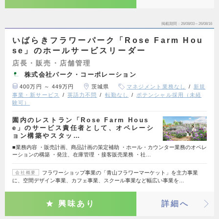
掲載期間
26/08/03～26/08/16
いばらきフラワーパーク「Rose Farm Hou
se」のホールサービスリーダー
店長・販売・店舗管理
株式会社パーク・コーポレーション
400万円 ～ 449万円
茨城県
マネジメント業務なし
新規
事業・新サービス
英語力不問
転勤なし
ポテンシャル採用（未経
験可）
園内のレストラン「Rose Farm Hous
e」のサービス責任者として、オペレーシ
ョン構築やスタッ…
■業務内容 ・販売計画、商品計画の策定補助 ・ホール・カウンター業務のオペレ
ーションの構築 ・発注、在庫管理 ・接客販売業務 ・社…
フラワーショップ事業の「青山フラワーマーケット」を主力事業
会社概要
に、空間デザイン事業、カフェ事業、スクール事業など幅広い事業を…
興味あり
詳細へ