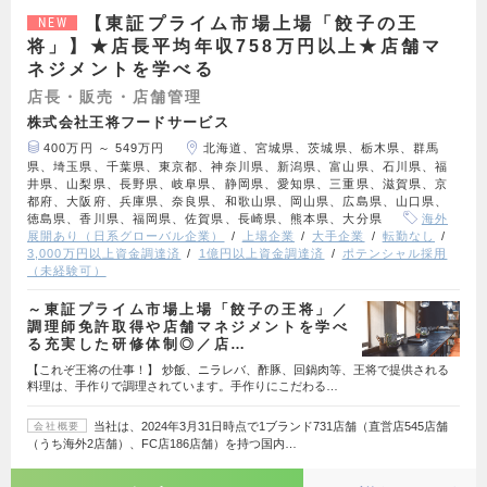
【東証プライム市場上場「餃子の王
NEW
将」】★店長平均年収758万円以上★店舗マ
ネジメントを学べる
店長・販売・店舗管理
株式会社王将フードサービス
400万円 ～ 549万円
北海道、宮城県、茨城県、栃木県、群馬
県、埼玉県、千葉県、東京都、神奈川県、新潟県、富山県、石川県、福
井県、山梨県、長野県、岐阜県、静岡県、愛知県、三重県、滋賀県、京
都府、大阪府、兵庫県、奈良県、和歌山県、岡山県、広島県、山口県、
徳島県、香川県、福岡県、佐賀県、長崎県、熊本県、大分県
海外
展開あり（日系グローバル企業）
上場企業
大手企業
転勤なし
3,000万円以上資金調達済
1億円以上資金調達済
ポテンシャル採用
（未経験可）
～東証プライム市場上場「餃子の王将」／
調理師免許取得や店舗マネジメントを学べ
る充実した研修体制◎／店…
【これぞ王将の仕事！】 炒飯、ニラレバ、酢豚、回鍋肉等、王将で提供される
料理は、手作りで調理されています。手作りにこだわる…
当社は、2024年3月31日時点で1ブランド731店舗（直営店545店舗
会社概要
（うち海外2店舗）、FC店186店舗）を持つ国内…