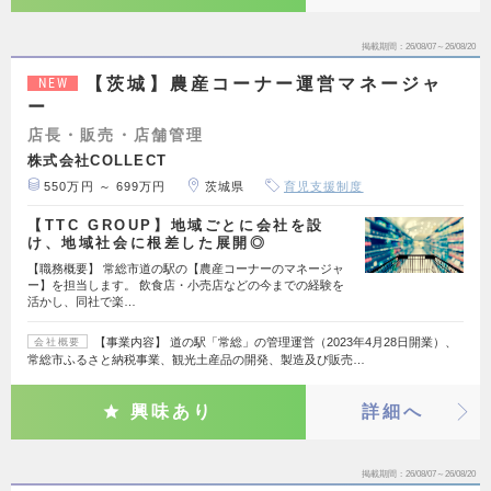
掲載期間
26/08/07～26/08/20
【茨城】農産コーナー運営マネージャ
NEW
ー
店長・販売・店舗管理
株式会社COLLECT
550万円 ～ 699万円
茨城県
育児支援制度
【TTC GROUP】地域ごとに会社を設
け、地域社会に根差した展開◎
【職務概要】 常総市道の駅の【農産コーナーのマネージャ
ー】を担当します。 飲食店・小売店などの今までの経験を
活かし、同社で楽…
【事業内容】 道の駅「常総」の管理運営（2023年4月28日開業）、
会社概要
常総市ふるさと納税事業、観光土産品の開発、製造及び販売…
興味あり
詳細へ
掲載期間
26/08/07～26/08/20