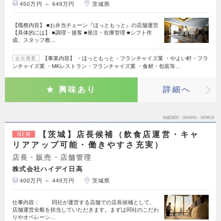
450万円 ～ 649万円
茨城県
【職務内容】 ■お弁当チェーン『ほっともっと』の店舗運営
【具体的には】 ■調理・接客 ■発注・在庫管理 ■シフト作
成、スタッフ教…
【事業内容】 ・ほっともっと・フランチャイズ業 ・やよい軒・フラ
会社概要
ンチャイズ業 ・MKレストラン・フランチャイズ業 ・食材・包装等…
興味あり
詳細へ
掲載期間
26/08/06～26/08/19
【茨城】店長候補（飲食店運営・キャ
NEW
リアアップ可能・働きやすさ充実）
店長・販売・店舗管理
株式会社ハイデイ日高
400万円 ～ 449万円
茨城県
仕事内容： 同社が運営する店舗での店長候補として、
店舗運営全般を担当していただきます。まずは同社のこだわ
りやオペレーシ…