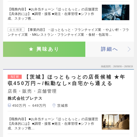
【職務内容】 ■お弁当チェーン『ほっともっと』の店舗運営
【具体的には】 ■調理・接客 ■発注・在庫管理 ■シフト作
成、スタッフ教…
【事業内容】 ・ほっともっと・フランチャイズ業 ・やよい軒・フラ
会社概要
ンチャイズ業 ・MKレストラン・フランチャイズ業 ・食材・包装等…
興味あり
詳細へ
掲載期間
26/08/06～26/08/19
【茨城】ほっともっとの店長候補 ★年
NEW
収450万円～/転勤なし×自宅から通える
店長・販売・店舗管理
株式会社プレナス
450万円 ～ 649万円
茨城県
【職務内容】 ■お弁当チェーン『ほっともっと』の店舗運営
【具体的には】 ■調理・接客 ■発注・在庫管理 ■シフト作
成、スタッフ教…