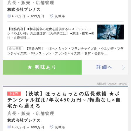
店長・販売・店舗管理
株式会社プレナス
450万円 ～ 699万円
茨城県
【職務内容】 ■和洋折衷の定食を提供するレストランチェー
ン『やよい軒』の店舗運営 【具体的には】 ■調理・接客 ■発
注・在庫管理…
【事業内容】 ・ほっともっと・フランチャイズ業 ・やよい軒・フラ
会社概要
ンチャイズ業 ・MKレストラン・フランチャイズ業 ・食材・包装等…
興味あり
詳細へ
掲載期間
26/08/06～26/08/19
【茨城】ほっともっとの店長候補 ★ポ
NEW
テンシャル採用/年収450万円～/転勤なし×自
宅から通える
店長・販売・店舗管理
株式会社プレナス
450万円 ～ 699万円
茨城県