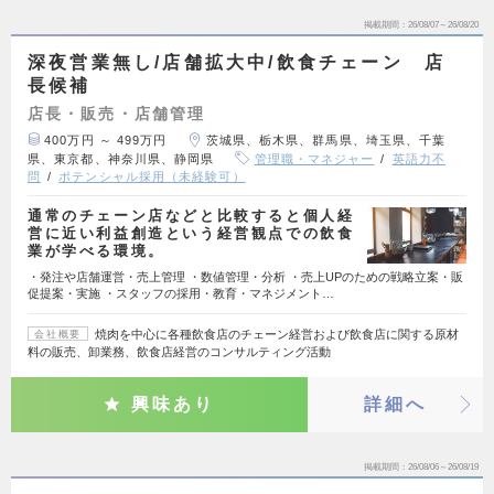
掲載期間
26/08/07～26/08/20
深夜営業無し/店舗拡大中/飲食チェーン 店
長候補
店長・販売・店舗管理
400万円 ～ 499万円
茨城県、栃木県、群馬県、埼玉県、千葉
県、東京都、神奈川県、静岡県
管理職・マネジャー
英語力不
問
ポテンシャル採用（未経験可）
通常のチェーン店などと比較すると個人経
営に近い利益創造という経営観点での飲食
業が学べる環境。
・発注や店舗運営・売上管理 ・数値管理・分析 ・売上UPのための戦略立案・販
促提案・実施 ・スタッフの採用・教育・マネジメント…
焼肉を中心に各種飲食店のチェーン経営および飲食店に関する原材
会社概要
料の販売、卸業務、飲食店経営のコンサルティング活動
興味あり
詳細へ
掲載期間
26/08/06～26/08/19