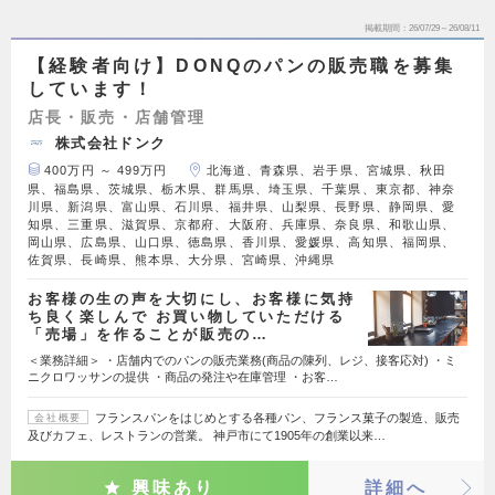
掲載期間
26/07/29～26/08/11
【経験者向け】DONQのパンの販売職を募集
しています！
店長・販売・店舗管理
株式会社ドンク
400万円 ～ 499万円
北海道、青森県、岩手県、宮城県、秋田
県、福島県、茨城県、栃木県、群馬県、埼玉県、千葉県、東京都、神奈
川県、新潟県、富山県、石川県、福井県、山梨県、長野県、静岡県、愛
知県、三重県、滋賀県、京都府、大阪府、兵庫県、奈良県、和歌山県、
岡山県、広島県、山口県、徳島県、香川県、愛媛県、高知県、福岡県、
佐賀県、長崎県、熊本県、大分県、宮崎県、沖縄県
お客様の生の声を大切にし、お客様に気持
ち良く楽しんで お買い物していただける
「売場」を作ることが販売の…
＜業務詳細＞ ・店舗内でのパンの販売業務(商品の陳列、レジ、接客応対) ・ミ
ニクロワッサンの提供 ・商品の発注や在庫管理 ・お客…
フランスパンをはじめとする各種パン、フランス菓子の製造、販売
会社概要
及びカフェ、レストランの営業。 神戸市にて1905年の創業以来…
興味あり
詳細へ