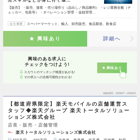
売スキルなどが身に付く環…
【販売】 ・販売、接客 ・売り場作り（品出し／商品陳列） ・レジ業務全般（チ
ェッカー、包装等） ・オペレーション管理 ・金銭管理…
スーパーマーケット、輸入、卸売販売、食品製造、飲食店
会社概要
興味あり
詳細へ
興味のある求人に
チェックをつけよう!
興味あり
スカウトのマッチング精度があがる!
その求人への合格可能性がわかる!
掲載期間
26/08/07～26/08/20
【都道府県限定】楽天モバイルの店舗運営ス
タッフ◆楽天グループ 楽天トータルソリュー
ションズ株式会社
店長・販売・店舗管理
楽天トータルソリューションズ株式会社