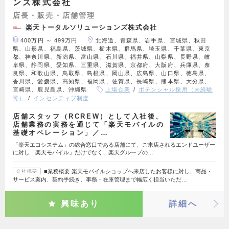
ンズ株式会社
店長・販売・店舗管理
楽天トータルソリューションズ株式会社
400万円 ～ 499万円
北海道、青森県、岩手県、宮城県、秋田
県、山形県、福島県、茨城県、栃木県、群馬県、埼玉県、千葉県、東京
都、神奈川県、新潟県、富山県、石川県、福井県、山梨県、長野県、岐
阜県、静岡県、愛知県、三重県、滋賀県、京都府、大阪府、兵庫県、奈
良県、和歌山県、鳥取県、島根県、岡山県、広島県、山口県、徳島県、
香川県、愛媛県、高知県、福岡県、佐賀県、長崎県、熊本県、大分県、
宮崎県、鹿児島県、沖縄県
上場企業
ポテンシャル採用（未経験
可）
インセンティブ制度
店舗スタッフ（RCREW）として入社後、
店舗業務の実務を通じて「楽天モバイルの
基礎オペレーション」／…
「楽天エコシステム」の総合窓口である店舗にて、ご来店されるエンドユーザー
に対し「楽天モバイル」だけでなく、楽天グループの…
■業務概要 楽天モバイルショップへ来店したお客様に対し、商品・
会社概要
サービス案内、契約手続き、事務・在庫管理まで幅広く担当いただ…
興味あり
詳細へ