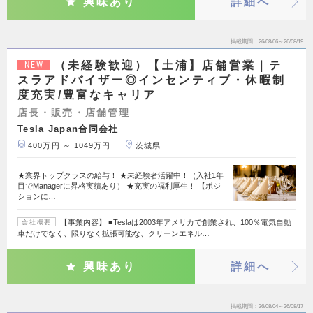
興味あり
詳細へ
掲載期間
26/08/06～26/08/19
（未経験歓迎）【土浦】店舗営業｜テ
NEW
スラアドバイザー◎インセンティブ・休暇制
度充実/豊富なキャリア
店長・販売・店舗管理
Tesla Japan合同会社
400万円 ～ 1049万円
茨城県
★業界トップクラスの給与！ ★未経験者活躍中！（入社1年
目でManagerに昇格実績あり） ★充実の福利厚生！ 【ポジ
ションに…
【事業内容】 ■Teslaは2003年アメリカで創業され、100％電気自動
会社概要
車だけでなく、限りなく拡張可能な、クリーンエネル…
興味あり
詳細へ
掲載期間
26/08/04～26/08/17