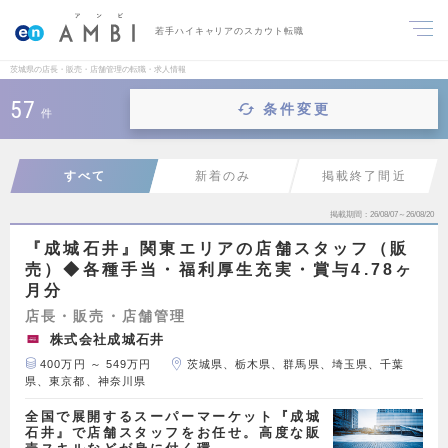
若手ハイキャリアのスカウト転職
茨城県の店長・販売・店舗管理の転職・求人情報
57
条件変更
件
すべて
新着のみ
掲載終了間近
掲載期間
26/08/07～26/08/20
『成城石井』関東エリアの店舗スタッフ（販
売）◆各種手当・福利厚生充実・賞与4.78ヶ
月分
店長・販売・店舗管理
株式会社成城石井
400万円 ～ 549万円
茨城県、栃木県、群馬県、埼玉県、千葉
県、東京都、神奈川県
全国で展開するスーパーマーケット『成城
石井』で店舗スタッフをお任せ。高度な販