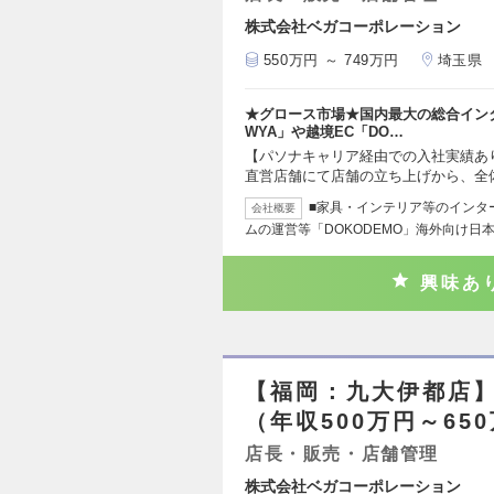
株式会社ベガコーポレーション
550万円 ～ 749万円
埼玉県
★グロース市場★国内最大の総合イン
WYA」や越境EC「DO…
【パソナキャリア経由での入社実績あり
直営店舗にて店舗の立ち上げから、全
■家具・インテリア等のインタ
会社概要
ムの運営等「DOKODEMO」海外向け日
興味あ
【福岡：九大伊都店】
（年収500万円～65
店長・販売・店舗管理
株式会社ベガコーポレーション