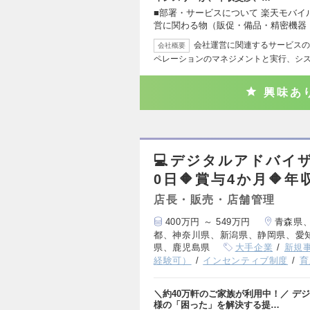
■部署・サービスについて 楽天モバ
営に関わる物（販促・備品・精密機器
会社運営に関連するサービスの
会社概要
ペレーションのマネジメントと実行、シ
興味あ
💻デジタルアドバイ
0日🔶賞与4か月🔶年
店長・販売・店舗管理
400万円 ～ 549万円
青森県
都、神奈川県、新潟県、静岡県、愛
県、鹿児島県
大手企業
新規
経験可）
インセンティブ制度
育
＼約40万軒のご家族が利用中！／ デ
様の「困った」を解決する提…