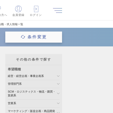
の方へ
会員登録
ログイン
転職・求人情報一覧
条件変更
その他の条件で探す
希望職種
経営・経営企画・事業企画系
管理部門系
SCM・ロジスティクス・物流・購買・
貿易系
営業系
マーケティング・販促企画・商品開発