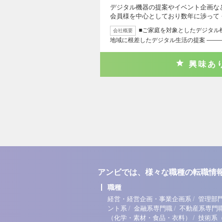
デジタル機器の提案やイベント企画など
会員様を中心としており数年に渉って
■ご家庭を対象としたデジタル
会社概要
地域に根差したデジタル生活の提案 ――
興味あ
アンビでは、様々な職種の転職情
職種
/
経営・経営企画・事業企画系
管理部
/
/
ント系
金融系専門職
不動産系専門
/
（化学・素材・食品・衣料）
技術系