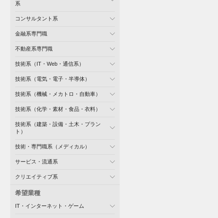
系
コンサルタント系
金融系専門職
不動産系専門職
技術系（IT・Web・通信系）
技術系（電気・電子・半導体）
技術系（機械・メカトロ・自動車）
技術系（化学・素材・食品・衣料）
技術系（建築・設備・土木・プラン
ト）
技術・専門職系（メディカル）
サービス・流通系
クリエイティブ系
希望業種
IT・インターネット・ゲーム