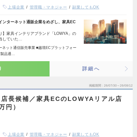
上場企業
管理職・マネジャー
副業してもOK
インターネット通販企業をめざし、家具EC
】家具インテリアブランド「LOWYA」の
当していた…
ーネット通信販売事業 ■越境ECプラットフォー
本製品通…
り
詳細へ
掲載期間
26/07/30～26/08/12
店長候補／家具ECのLOWYAリアル店
0万円）
上場企業
管理職・マネジャー
副業してもOK