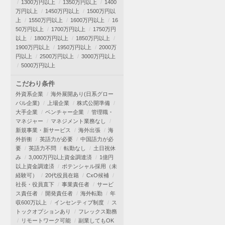
1300万円以上
1350万円以上
1400
万円以上
1450万円以上
1500万円以
上
1550万円以上
1600万円以上
16
50万円以上
1700万円以上
1750万円
以上
1800万円以上
1850万円以上
1900万円以上
1950万円以上
2000万
円以上
2500万円以上
3000万円以上
5000万円以上
こだわり条件
外資系企業
海外展開あり(日系グロー
バル企業)
上場企業
株式公開準備
大手企業
ベンチャー企業
管理職・
マネジャー
マネジメント業務なし
新規事業・新サービス
海外出張
海
外折衝
英語力が必要
中国語力が必
要
英語力不問
転勤なし
土日祝休
み
3,000万円以上資金調達済
1億円
以上資金調達済
ポテンシャル採用（未
経験可）
20代役員在籍
CxO候補
社長・役員直下
事業責任者
サービ
ス責任者
開発責任者
海外転勤
年
収600万以上
インセンティブ制度
ス
トックオプションあり
フレックス勤務
リモートワーク可能
副業してもOK