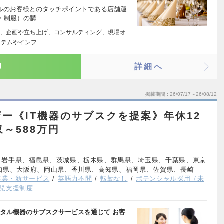
イルのお客様とのタッチポイントである店舗運
・制服）の購…
、企画や立ち上げ、コンサルティング、現場オ
ステムやインフ…
り
詳細へ
掲載期間
26/07/17～26/08/12
ザー《IT機器のサブスクを提案》年休12
収～588万円
、岩手県、福島県、茨城県、栃木県、群馬県、埼玉県、千葉県、東京
知県、大阪府、岡山県、香川県、高知県、福岡県、佐賀県、長崎
事業・新サービス
英語力不問
転勤なし
ポテンシャル採用（未
児支援制度
ジタル機器のサブスクサービスを通じて お客