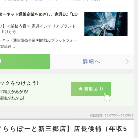
ターネット通販企業をめざし、家具EC「LO
り】＜業務内容＞ 家具インテリアブランド
ち上げから、…
ーネット通信販売事業 ■越境ECプラットフォー
本製品通…
り
詳細へ
ックをつけよう!
興味あり
グ精度があがる!
能性がわかる!
掲載期間
26/07/30～26/08/12
A／ららぽーと新三郷店】店長候補（年収5