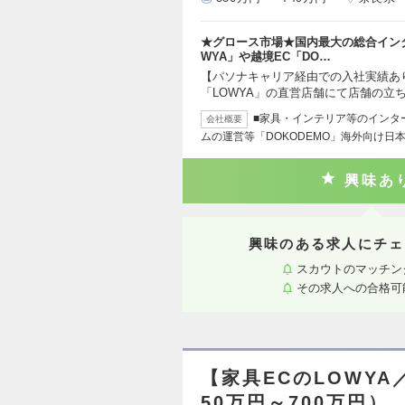
★グロース市場★国内最大の総合イン
WYA」や越境EC「DO…
【パソナキャリア経由での入社実績あ
「LOWYA」の直営店舗にて店舗の立
■家具・インテリア等のインタ
会社概要
ムの運営等「DOKODEMO」海外向け日
興味あ
興味のある求人にチェ
スカウトのマッチン
その求人への合格可
【家具ECのLOWY
50万円～700万円）