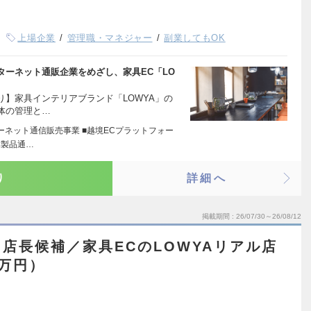
上場企業
管理職・マネジャー
副業してもOK
ターネット通販企業をめざし、家具EC「LO
】家具インテリアブランド「LOWYA」の
体の管理と…
ーネット通信販売事業 ■越境ECプラットフォー
本製品通…
り
詳細へ
掲載期間
26/07/30～26/08/12
店長候補／家具ECのLOWYAリアル店
0万円）