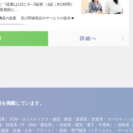
 └提案は1日に4～5組程（1組｜約1時間）
 長期的に…
機器の提案 及び関連商品やサービスの提供 ■
―――――――…
り
詳細へ
報を掲載しています。
/
/
/
門系
SCM・ロジスティクス・物流・購買・貿易系
営業系
マーケティン
/
/
/
職
技術系（IT・Web・通信系）
技術系（電気・電子・半導体）
技術系
/
/
（建築・設備・土木・プラント）
技術・専門職系（メディカル）
サービス