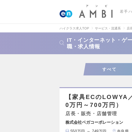
若手
ハイクラス求人TOP
サービス・流通系
店
IT・インターネット・ゲ
職・求人情報
すべて
【家具ECのLOWY
0万円～700万円）
店長・販売・店舗管理
株式会社ベガコーポレーション
550万円 ～ 749万円
奈良県