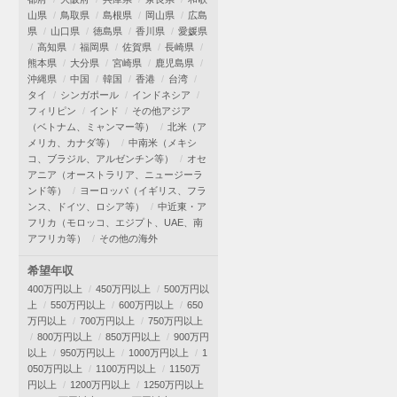
山県
鳥取県
島根県
岡山県
広島
県
山口県
徳島県
香川県
愛媛県
高知県
福岡県
佐賀県
長崎県
熊本県
大分県
宮崎県
鹿児島県
沖縄県
中国
韓国
香港
台湾
タイ
シンガポール
インドネシア
フィリピン
インド
その他アジア
（ベトナム、ミャンマー等）
北米（ア
メリカ、カナダ等）
中南米（メキシ
コ、ブラジル、アルゼンチン等）
オセ
アニア（オーストラリア、ニュージーラ
ンド等）
ヨーロッパ（イギリス、フラ
ンス、ドイツ、ロシア等）
中近東・ア
フリカ（モロッコ、エジプト、UAE、南
アフリカ等）
その他の海外
希望年収
400万円以上
450万円以上
500万円以
上
550万円以上
600万円以上
650
万円以上
700万円以上
750万円以上
800万円以上
850万円以上
900万円
以上
950万円以上
1000万円以上
1
050万円以上
1100万円以上
1150万
円以上
1200万円以上
1250万円以上