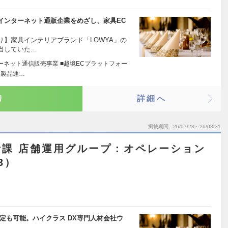
インターネット通販企業をめざし、家具EC
】家具インテリアブランド「LOWYA」の
当していた…
ーネット通信販売事業 ■越境ECプラットフォー
本製品通…
り
詳細へ
掲載期間
26/07/28～26/08/31
課 店舗運用グループ：オペレーション
3）
定も可能。ハイクラス DX専門人材会社ウ