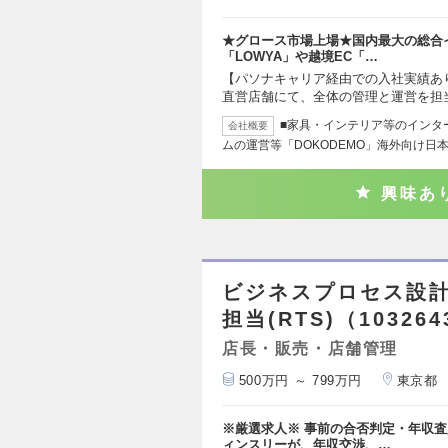
★グロース市場上場★国内最大の総合
「LOWYA」や越境EC「…
【パソナキャリア経由での入社実績あり
直営店舗にて、全体の管理と運営を担
■家具・インテリア等のインタ
会社概要
ムの運営等「DOKODEMO」海外向け日
興味あ
ビジネスプロセス設計
担当(RTS)（103264
店長・販売・店舗管理
500万円 ～ 799万円
東京都
※厳選求人※ 事前の合否判定・年収査
ィンスリーが、年収交渉、…