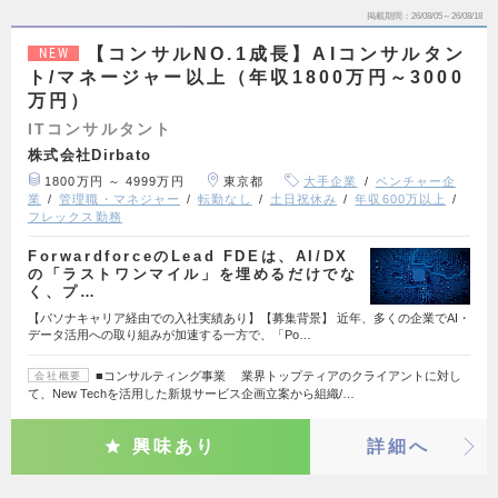
掲載期間
26/08/05～26/08/18
【コンサルNO.1成長】AIコンサルタン
NEW
ト/マネージャー以上（年収1800万円～3000
万円）
ITコンサルタント
株式会社Dirbato
1800万円 ～ 4999万円
東京都
大手企業
ベンチャー企
業
管理職・マネジャー
転勤なし
土日祝休み
年収600万以上
フレックス勤務
ForwardforceのLead FDEは、AI/DX
の「ラストワンマイル」を埋めるだけでな
く、プ…
【パソナキャリア経由での入社実績あり】【募集背景】 近年、多くの企業でAI・
データ活用への取り組みが加速する一方で、「Po…
■コンサルティング事業 業界トップティアのクライアントに対し
会社概要
て、New Techを活用した新規サービス企画立案から組織/…
興味あり
詳細へ