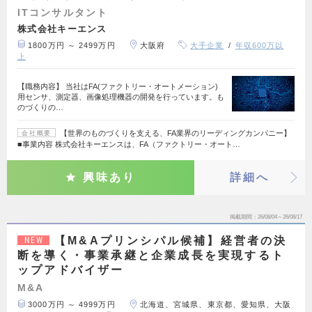
ITコンサルタント
株式会社キーエンス
1800万円 ～ 2499万円
大阪府
大手企業
年収600万以
上
【職務内容】 当社はFA(ファクトリー・オートメーション)
用センサ、測定器、画像処理機器の開発を行っています。も
のづくりの…
【世界のものづくりを支える、FA業界のリーディングカンパニー】
会社概要
■事業内容 株式会社キーエンスは、FA（ファクトリー・オート…
興味あり
詳細へ
掲載期間
26/08/04～26/08/17
【M&Aプリンシパル候補】経営者の決
NEW
断を導く・事業承継と企業成長を実現するト
ップアドバイザー
M&A
3000万円 ～ 4999万円
北海道、宮城県、東京都、愛知県、大阪