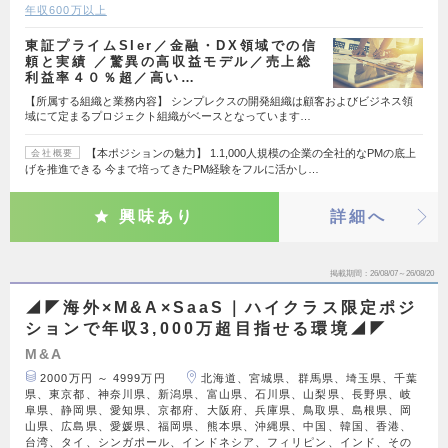
年収600万以上
東証プライムSIer／金融・DX領域での信
頼と実績 ／驚異の高収益モデル／売上総
利益率４０％超／高い…
【所属する組織と業務内容】 シンプレクスの開発組織は顧客およびビジネス領
域にて定まるプロジェクト組織がベースとなっています…
【本ポジションの魅力】 1.1,000人規模の企業の全社的なPMの底上
会社概要
げを推進できる 今まで培ってきたPM経験をフルに活かし…
興味あり
詳細へ
掲載期間
26/08/07～26/08/20
◢◤海外×M&A×SaaS｜ハイクラス限定ポジ
ションで年収3,000万超目指せる環境◢◤
M&A
2000万円 ～ 4999万円
北海道、宮城県、群馬県、埼玉県、千葉
県、東京都、神奈川県、新潟県、富山県、石川県、山梨県、長野県、岐
阜県、静岡県、愛知県、京都府、大阪府、兵庫県、鳥取県、島根県、岡
山県、広島県、愛媛県、福岡県、熊本県、沖縄県、中国、韓国、香港、
台湾、タイ、シンガポール、インドネシア、フィリピン、インド、その