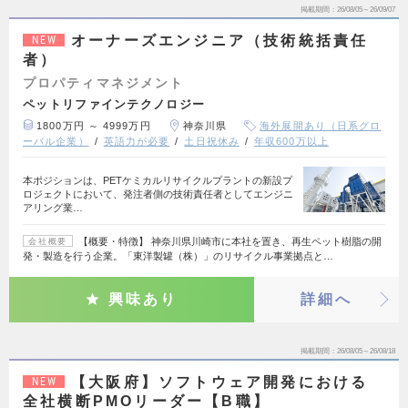
掲載期間
26/08/05～26/09/07
オーナーズエンジニア（技術統括責任
NEW
者）
プロパティマネジメント
ペットリファインテクノロジー
1800万円 ～ 4999万円
神奈川県
海外展開あり（日系グロ
ーバル企業）
英語力が必要
土日祝休み
年収600万以上
本ポジションは、PETケミカルリサイクルプラントの新設プ
ロジェクトにおいて、発注者側の技術責任者としてエンジニ
アリング業…
【概要・特徴】 神奈川県川崎市に本社を置き、再生ペット樹脂の開
会社概要
発・製造を行う企業。「東洋製罐（株）」のリサイクル事業拠点と…
興味あり
詳細へ
掲載期間
26/08/05～26/08/18
【大阪府】ソフトウェア開発における
NEW
全社横断PMOリーダー【B職】