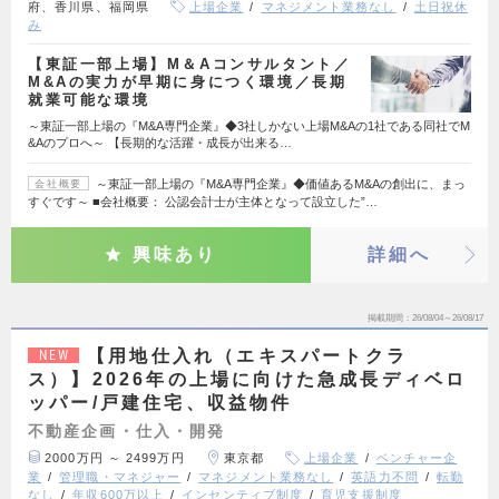
府、香川県、福岡県
上場企業
マネジメント業務なし
土日祝休
み
【東証一部上場】M＆Aコンサルタント／
M&Aの実力が早期に身につく環境／長期
就業可能な環境
～東証一部上場の『M&A専門企業』◆3社しかない上場M&Aの1社である同社でM
&Aのプロへ～ 【長期的な活躍・成長が出来る…
～東証一部上場の『M&A専門企業』◆価値あるM&Aの創出に、まっ
会社概要
すぐです～ ■会社概要： 公認会計士が主体となって設立した”…
興味あり
詳細へ
掲載期間
26/08/04～26/08/17
【用地仕入れ（エキスパートクラ
NEW
ス）】2026年の上場に向けた急成長ディベロ
ッパー/戸建住宅、収益物件
不動産企画・仕入・開発
2000万円 ～ 2499万円
東京都
上場企業
ベンチャー企
業
管理職・マネジャー
マネジメント業務なし
英語力不問
転勤
なし
年収600万以上
インセンティブ制度
育児支援制度