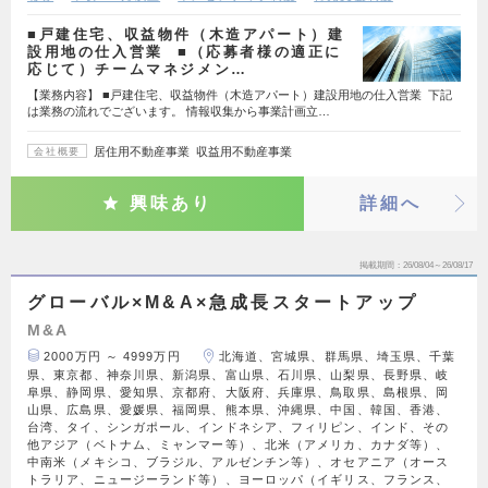
■戸建住宅、収益物件（木造アパート）建
設用地の仕入営業 ■（応募者様の適正に
応じて）チームマネジメン…
【業務内容】 ■戸建住宅、収益物件（木造アパート）建設用地の仕入営業 下記
は業務の流れでございます。 情報収集から事業計画立…
居住用不動産事業 収益用不動産事業
会社概要
興味あり
詳細へ
掲載期間
26/08/04～26/08/17
グローバル×M&A×急成長スタートアップ
M&A
2000万円 ～ 4999万円
北海道、宮城県、群馬県、埼玉県、千葉
県、東京都、神奈川県、新潟県、富山県、石川県、山梨県、長野県、岐
阜県、静岡県、愛知県、京都府、大阪府、兵庫県、鳥取県、島根県、岡
山県、広島県、愛媛県、福岡県、熊本県、沖縄県、中国、韓国、香港、
台湾、タイ、シンガポール、インドネシア、フィリピン、インド、その
他アジア（ベトナム、ミャンマー等）、北米（アメリカ、カナダ等）、
中南米（メキシコ、ブラジル、アルゼンチン等）、オセアニア（オース
トラリア、ニュージーランド等）、ヨーロッパ（イギリス、フランス、