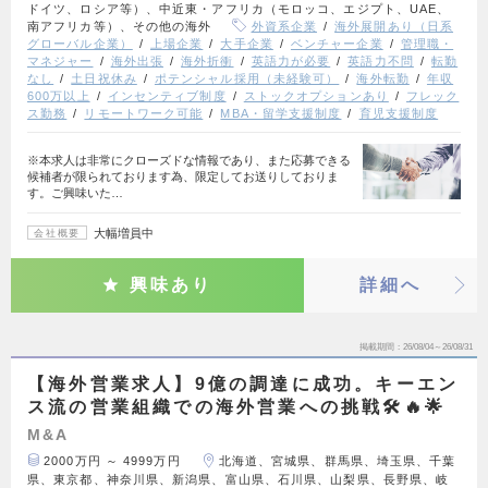
ドイツ、ロシア等）、中近東・アフリカ（モロッコ、エジプト、UAE、
南アフリカ等）、その他の海外
外資系企業
海外展開あり（日系
グローバル企業）
上場企業
大手企業
ベンチャー企業
管理職・
マネジャー
海外出張
海外折衝
英語力が必要
英語力不問
転勤
なし
土日祝休み
ポテンシャル採用（未経験可）
海外転勤
年収
600万以上
インセンティブ制度
ストックオプションあり
フレック
ス勤務
リモートワーク可能
MBA・留学支援制度
育児支援制度
※本求人は非常にクローズドな情報であり、また応募できる
候補者が限られております為、限定してお送りしておりま
す。ご興味いた…
大幅増員中
会社概要
興味あり
詳細へ
掲載期間
26/08/04～26/08/31
【海外営業求人】9億の調達に成功。キーエン
ス流の営業組織での海外営業への挑戦🛠️🔥🌟
M&A
2000万円 ～ 4999万円
北海道、宮城県、群馬県、埼玉県、千葉
県、東京都、神奈川県、新潟県、富山県、石川県、山梨県、長野県、岐