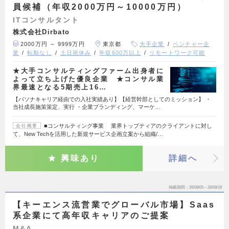
員候補（年収2000万円～10000万円）
ITコンサルタント
株式会社Dirbato
2000万円 ～ 9999万円
東京都
大手企業
ベンチャー企
業
転勤なし
土日祝休み
年収600万以上
リモートワーク可能
★大手コンサルティングファーム出身者に
よって立ち上げた優良企業 ★コンサル業
界最速となる5期売上16…
【パソナキャリア経由での入社実績あり】【経営幹部としてのミッション】 ・
当社成長施策策定、実行 ・企業ブランディング、マーケ…
■コンサルティング事業 業界トップティアのクライアントに対し
会社概要
て、New Techを活用した新規サービス企画立案から組織/…
興味あり
詳細へ
掲載期間
26/08/05～26/08/18
【キーエンス流営業でグローバル市場】Saas
系企業にて高年収キャリアのご提案
M&A