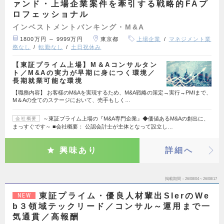
ァンド・上場企業案件を牽引する戦略的FAプ
ロフェッショナル
インベストメントバンキング・M&A
1800万円 ～ 9999万円
東京都
上場企業
マネジメント業
務なし
転勤なし
土日祝休み
【東証プライム上場】M＆Aコンサルタン
ト／M&Aの実力が早期に身につく環境／
長期就業可能な環境
【職務内容】 お客様のM&Aを実現するため、M&A戦略の策定→実行→PMIまで、
M＆Aの全てのステージにおいて、売手もしく…
～東証プライム上場の『M&A専門企業』◆価値あるM&Aの創出に、
会社概要
まっすぐです～ ■会社概要： 公認会計士が主体となって設立し…
興味あり
詳細へ
掲載期間
26/08/04～26/08/17
東証プライム・優良人材輩出SIerのWe
NEW
b３領域テックリード／コンサル～運用まで一
気通貫／高報酬