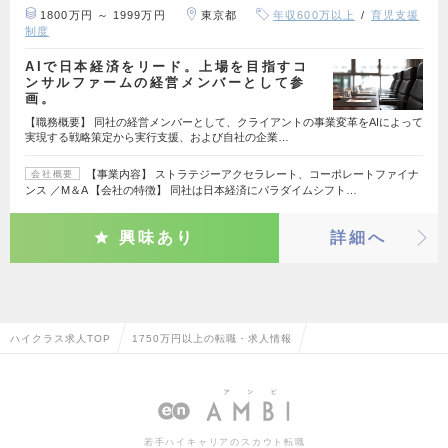
1800万円 ～ 1999万円
東京都
年収600万以上
育児支援
制度
AIで日本経済をリード。上場を目指すコ
ンサルファームの経営メンバーとして参
画。
【職務概要】 同社の経営メンバーとして、クライアントの事業変革をAIによって
実現する戦略策定から実行支援、および自社の企業…
【事業内容】 ストラテジーアクセラレート、コーポレートファイナ
会社概要
ンス ／M＆A 【会社の特徴】 同社は日本経済にパラダイムシフト…
興味あり
詳細へ
ハイクラス求人TOP
1750万円以上の転職・求人情報
若手ハイキャリアのスカウト転職