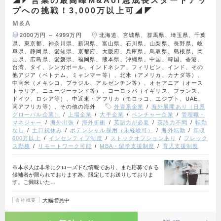
◢◤営業の最高峰M&Aor急成長スタートアッ
プへの挑戦！3,000万以上可◢◤
M&A
2000万円 ～ 4999万円
北海道、宮城県、群馬県、埼玉県、千葉
県、東京都、神奈川県、新潟県、富山県、石川県、山梨県、長野県、岐
阜県、静岡県、愛知県、京都府、大阪府、兵庫県、鳥取県、島根県、岡
山県、広島県、愛媛県、福岡県、熊本県、沖縄県、中国、韓国、香港、
台湾、タイ、シンガポール、インドネシア、フィリピン、インド、その
他アジア（ベトナム、ミャンマー等）、北米（アメリカ、カナダ等）、
中南米（メキシコ、ブラジル、アルゼンチン等）、オセアニア（オース
トラリア、ニュージーランド等）、ヨーロッパ（イギリス、フランス、
ドイツ、ロシア等）、中近東・アフリカ（モロッコ、エジプト、UAE、
南アフリカ等）、その他の海外
外資系企業
海外展開あり（日系
グローバル企業）
上場企業
大手企業
ベンチャー企業
管理職・
マネジャー
海外出張
海外折衝
英語力が必要
英語力不問
転勤
なし
土日祝休み
ポテンシャル採用（未経験可）
海外転勤
年収
600万以上
インセンティブ制度
ストックオプションあり
フレック
ス勤務
リモートワーク可能
MBA・留学支援制度
育児支援制度
※本求人は非常にクローズドな情報であり、また応募できる
候補者が限られております為、限定してお送りしておりま
す。ご興味いた…
大幅増員中
会社概要