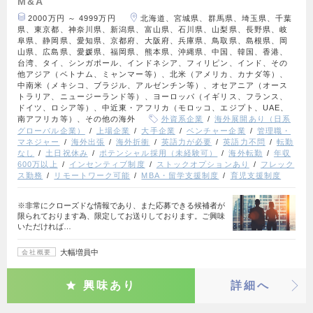
M&A
2000万円 ～ 4999万円
北海道、宮城県、群馬県、埼玉県、千葉
県、東京都、神奈川県、新潟県、富山県、石川県、山梨県、長野県、岐
阜県、静岡県、愛知県、京都府、大阪府、兵庫県、鳥取県、島根県、岡
山県、広島県、愛媛県、福岡県、熊本県、沖縄県、中国、韓国、香港、
台湾、タイ、シンガポール、インドネシア、フィリピン、インド、その
他アジア（ベトナム、ミャンマー等）、北米（アメリカ、カナダ等）、
中南米（メキシコ、ブラジル、アルゼンチン等）、オセアニア（オース
トラリア、ニュージーランド等）、ヨーロッパ（イギリス、フランス、
ドイツ、ロシア等）、中近東・アフリカ（モロッコ、エジプト、UAE、
南アフリカ等）、その他の海外
外資系企業
海外展開あり（日系
グローバル企業）
上場企業
大手企業
ベンチャー企業
管理職・
マネジャー
海外出張
海外折衝
英語力が必要
英語力不問
転勤
なし
土日祝休み
ポテンシャル採用（未経験可）
海外転勤
年収
600万以上
インセンティブ制度
ストックオプションあり
フレック
ス勤務
リモートワーク可能
MBA・留学支援制度
育児支援制度
※非常にクローズドな情報であり、また応募できる候補者が
限られております為、限定してお送りしております。ご興味
いただければ…
大幅増員中
会社概要
興味あり
詳細へ