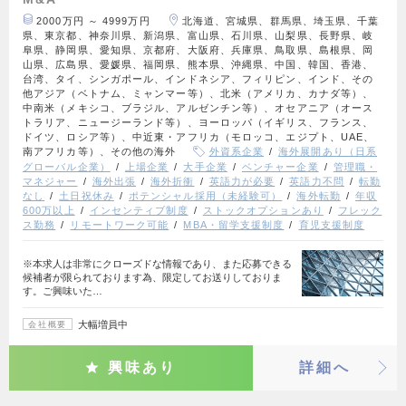
2000万円 ～ 4999万円
北海道、宮城県、群馬県、埼玉県、千葉
県、東京都、神奈川県、新潟県、富山県、石川県、山梨県、長野県、岐
阜県、静岡県、愛知県、京都府、大阪府、兵庫県、鳥取県、島根県、岡
山県、広島県、愛媛県、福岡県、熊本県、沖縄県、中国、韓国、香港、
台湾、タイ、シンガポール、インドネシア、フィリピン、インド、その
他アジア（ベトナム、ミャンマー等）、北米（アメリカ、カナダ等）、
中南米（メキシコ、ブラジル、アルゼンチン等）、オセアニア（オース
トラリア、ニュージーランド等）、ヨーロッパ（イギリス、フランス、
ドイツ、ロシア等）、中近東・アフリカ（モロッコ、エジプト、UAE、
南アフリカ等）、その他の海外
外資系企業
海外展開あり（日系
グローバル企業）
上場企業
大手企業
ベンチャー企業
管理職・
マネジャー
海外出張
海外折衝
英語力が必要
英語力不問
転勤
なし
土日祝休み
ポテンシャル採用（未経験可）
海外転勤
年収
600万以上
インセンティブ制度
ストックオプションあり
フレック
ス勤務
リモートワーク可能
MBA・留学支援制度
育児支援制度
※本求人は非常にクローズドな情報であり、また応募できる
候補者が限られております為、限定してお送りしておりま
す。ご興味いた…
大幅増員中
会社概要
興味あり
詳細へ