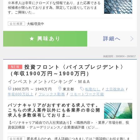
※本求人は非常にクローズドな情報であり、また応募できる
候補者が限られております為、限定してお送りしておりま
す。ご興味いた…
大幅増員中
会社概要
興味あり
詳細へ
掲載期間
26/08/04～26/08/17
投資フロント〈バイスプレジデント〉
NEW
（年収1900万円～1900万円）
インベストメントバンキング・M&A
1900万円 ～ 1949万円
東京都
転勤なし
土日祝休み
年収600万以上
フレックス勤務
リモートワーク可能
パソナキャリアがおすすめする求人です。
こちらの求人案件以外にも各業界の非公開
求人を多数保有しておりま…
【パソナキャリア経由での入社実績あり】＜職務内容＞ ・業界／市場分析、投
資仮説構築 ・デューデリジェンス／企業価値評価（ビジ…
匿名求人のため、求人詳細につきましてはご面談時にお伝え致しま
会社概要