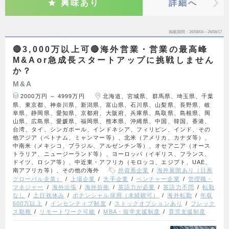
興味あり
詳細へ
掲載期間
26/08/04～26/08/17
🔴3,000万以上可🔴海外営業・営業の最高峰
M&Aor急成長スタートアップに挑戦しません
か？
M&A
2000万円 ～ 4999万円
北海道、宮城県、群馬県、埼玉県、千葉
県、東京都、神奈川県、新潟県、富山県、石川県、山梨県、長野県、岐
阜県、静岡県、愛知県、京都府、大阪府、兵庫県、鳥取県、島根県、岡
山県、広島県、愛媛県、福岡県、熊本県、沖縄県、中国、韓国、香港、
台湾、タイ、シンガポール、インドネシア、フィリピン、インド、その
他アジア（ベトナム、ミャンマー等）、北米（アメリカ、カナダ等）、
中南米（メキシコ、ブラジル、アルゼンチン等）、オセアニア（オース
トラリア、ニュージーランド等）、ヨーロッパ（イギリス、フランス、
ドイツ、ロシア等）、中近東・アフリカ（モロッコ、エジプト、UAE、
南アフリカ等）、その他の海外
外資系企業
海外展開あり（日系
グローバル企業）
上場企業
大手企業
ベンチャー企業
管理職・
マネジャー
海外出張
海外折衝
英語力が必要
英語力不問
転勤
なし
土日祝休み
ポテンシャル採用（未経験可）
海外転勤
年収
600万以上
インセンティブ制度
ストックオプションあり
フレック
ス勤務
リモートワーク可能
MBA・留学支援制度
育児支援制度