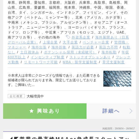
阜県、静岡県、愛知県、京都府、大阪府、兵庫県、鳥取県、島根県、岡
山県、広島県、愛媛県、福岡県、熊本県、沖縄県、中国、韓国、香港、
台湾、タイ、シンガポール、インドネシア、フィリピン、インド、その
他アジア（ベトナム、ミャンマー等）、北米（アメリカ、カナダ等）、
中南米（メキシコ、ブラジル、アルゼンチン等）、オセアニア（オース
トラリア、ニュージーランド等）、ヨーロッパ（イギリス、フランス、
ドイツ、ロシア等）、中近東・アフリカ（モロッコ、エジプト、UAE、
南アフリカ等）、その他の海外
外資系企業
海外展開あり（日系
グローバル企業）
上場企業
大手企業
ベンチャー企業
管理職・
マネジャー
海外出張
海外折衝
英語力が必要
英語力不問
転勤
なし
土日祝休み
ポテンシャル採用（未経験可）
海外転勤
年収
600万以上
インセンティブ制度
ストックオプションあり
フレック
ス勤務
リモートワーク可能
MBA・留学支援制度
育児支援制度
※本求人は非常にクローズドな情報であり、また応募できる
候補者が限られております為、限定してお送りしておりま
す。ご興味いた…
大幅増員中
会社概要
興味あり
詳細へ
掲載期間
26/08/04～26/08/17