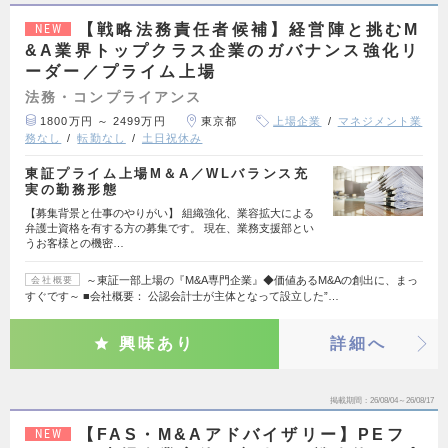
【戦略法務責任者候補】経営陣と挑むM
NEW
&A業界トップクラス企業のガバナンス強化リ
ーダー／プライム上場
法務・コンプライアンス
1800万円 ～ 2499万円
東京都
上場企業
マネジメント業
務なし
転勤なし
土日祝休み
東証プライム上場M＆A／WLバランス充
実の勤務形態
【募集背景と仕事のやりがい】 組織強化、業容拡大による
弁護士資格を有する方の募集です。 現在、業務支援部とい
うお客様との機密…
～東証一部上場の『M&A専門企業』◆価値あるM&Aの創出に、まっ
会社概要
すぐです～ ■会社概要： 公認会計士が主体となって設立した”…
興味あり
詳細へ
掲載期間
26/08/04～26/08/17
【FAS・M&Aアドバイザリー】PEフ
NEW