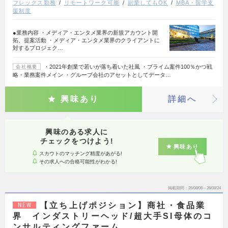
フレックス勤務
リモートワーク可能
副業してもOK
MBA・留学支
援制度
●業務内容 ・メディア・エンタメ業界の新規アカウント開
拓、提案活動 ・メディア・エンタメ業界のクライアントに
対するプロジェク…
・2021年創業で若いが落ち着いた社風 ・プライム案件100％かつ戦
会社概要
略・業務案件メイン ・グループ会社のアセットとしてデータ…
興味あり
詳細へ
興味のある求人に
チェックをつけよう!
興味あり
スカウトのマッチング精度があがる!
その求人への合格可能性がわかる!
掲載期間
26/08/06～26/08/24
【立ち上げポジション】商社・食品業
NEW
界 インダストリーヘッド/超大手SI母体のコ
ンサルティングファーム