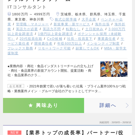
ITコンサルタント
1800万円 ～ 4999万円
茨城県、栃木県、群馬県、埼玉県、千葉
県、東京都、神奈川県
株式公開準備
大手企業
ベンチャー企
業
管理職・マネジャー
新規事業・新サービス
海外出張
海外折
衝
英語力が必要
英語力不問
転勤なし
土日祝休み
3,000万円
以上資金調達済
1億円以上資金調達済
ポテンシャル採用（未経験
可）
20代役員在籍
CxO候補
社長・役員直下
事業責任者
サ
ービス責任者
開発責任者
年収600万以上
インセンティブ制度
フレックス勤務
リモートワーク可能
副業してもOK
MBA・留学支
援制度
●業務内容 ・商社・食品インダストリーチームの立ち上げ
・商社・食品業界の新規アカウント開拓、提案活動 ・商
社・食品業界のクラ…
・2021年創業で若いが落ち着いた社風 ・プライム案件100％かつ戦
会社概要
略・業務案件メイン ・グループ会社のアセットとしてデータ…
興味あり
詳細へ
掲載期間
26/08/05～26/08/18
【業界トップの成長率】パートナー/役
NEW