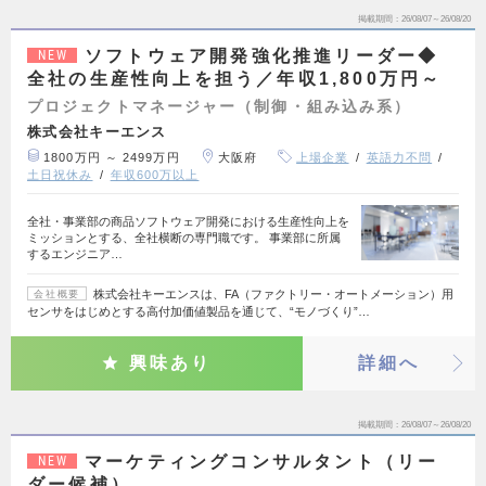
掲載期間
26/08/07～26/08/20
ソフトウェア開発強化推進リーダー◆
NEW
全社の生産性向上を担う／年収1,800万円～
プロジェクトマネージャー（制御・組み込み系）
株式会社キーエンス
1800万円 ～ 2499万円
大阪府
上場企業
英語力不問
土日祝休み
年収600万以上
全社・事業部の商品ソフトウェア開発における生産性向上を
ミッションとする、全社横断の専門職です。 事業部に所属
するエンジニア…
株式会社キーエンスは、FA（ファクトリー・オートメーション）用
会社概要
センサをはじめとする高付加価値製品を通じて、“モノづくり”…
興味あり
詳細へ
掲載期間
26/08/07～26/08/20
マーケティングコンサルタント（リー
NEW
ダー候補）