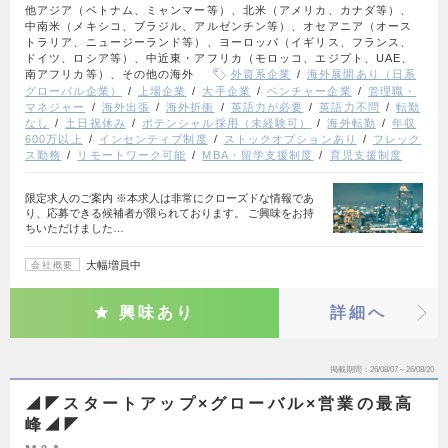
他アジア（ベトナム、ミャンマー等）、北米（アメリカ、カナダ等）、
中南米（メキシコ、ブラジル、アルゼンチン等）、オセアニア（オース
トラリア、ニュージーランド等）、ヨーロッパ（イギリス、フランス、
ドイツ、ロシア等）、中近東・アフリカ（モロッコ、エジプト、UAE、
南アフリカ等）、その他の海外
外資系企業
海外展開あり（日系
グローバル企業）
上場企業
大手企業
ベンチャー企業
管理職・
マネジャー
海外出張
海外折衝
英語力が必要
英語力不問
転勤
なし
土日祝休み
ポテンシャル採用（未経験可）
海外転勤
年収
600万以上
インセンティブ制度
ストックオプションあり
フレック
ス勤務
リモートワーク可能
MBA・留学支援制度
育児支援制度
限定求人のご案内 ※本求人は非常にクローズドな情報であ
り、応募できる候補者が限られております。 ご興味をお持
ちいただけました…
大幅増員中
会社概要
興味あり
詳細へ
掲載期間
26/08/07～26/08/20
◢◤スタートアップ×グローバル×営業の最高
峰◢◤