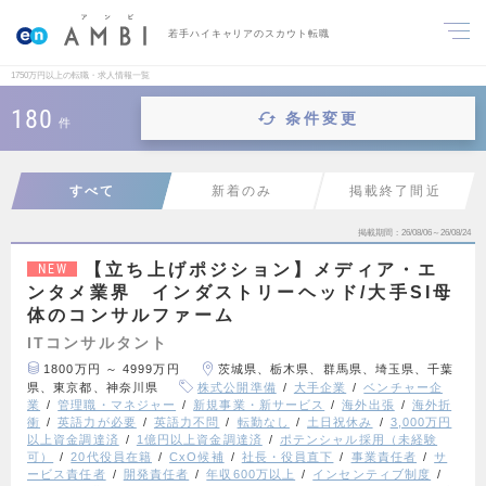
若手ハイキャリアのスカウト転職
1750万円以上の転職・求人情報一覧
180
条件変更
件
すべて
新着のみ
掲載終了間近
掲載期間
26/08/06～26/08/24
【立ち上げポジション】メディア・エ
NEW
ンタメ業界 インダストリーヘッド/大手SI母
体のコンサルファーム
ITコンサルタント
1800万円 ～ 4999万円
茨城県、栃木県、群馬県、埼玉県、千葉
県、東京都、神奈川県
株式公開準備
大手企業
ベンチャー企
業
管理職・マネジャー
新規事業・新サービス
海外出張
海外折
衝
英語力が必要
英語力不問
転勤なし
土日祝休み
3,000万円
以上資金調達済
1億円以上資金調達済
ポテンシャル採用（未経験
可）
20代役員在籍
CxO候補
社長・役員直下
事業責任者
サ
ービス責任者
開発責任者
年収600万以上
インセンティブ制度