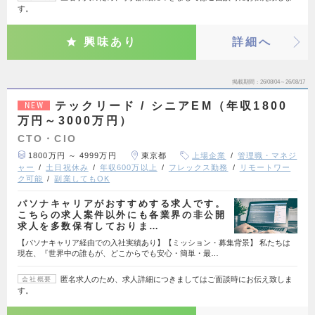
す。
興味あり
詳細へ
掲載期間
26/08/04～26/08/17
テックリード / シニアEM（年収1800
NEW
万円～3000万円）
CTO・CIO
1800万円 ～ 4999万円
東京都
上場企業
管理職・マネジ
ャー
土日祝休み
年収600万以上
フレックス勤務
リモートワー
ク可能
副業してもOK
パソナキャリアがおすすめする求人です。
こちらの求人案件以外にも各業界の非公開
求人を多数保有しておりま…
【パソナキャリア経由での入社実績あり】【ミッション・募集背景】 私たちは
現在、『世界中の誰もが、どこからでも安心・簡単・最…
匿名求人のため、求人詳細につきましてはご面談時にお伝え致しま
会社概要
す。