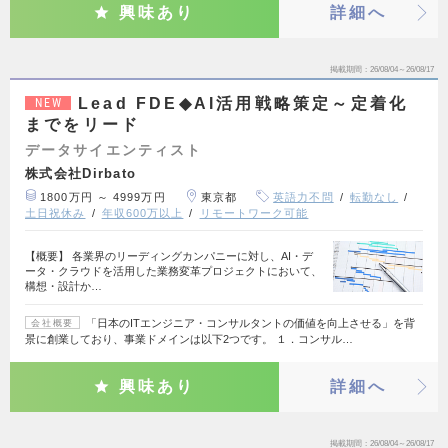
興味あり
詳細へ
掲載期間
26/08/04～26/08/17
Lead FDE◆AI活用戦略策定～定着化
NEW
までをリード
データサイエンティスト
株式会社Dirbato
1800万円 ～ 4999万円
東京都
英語力不問
転勤なし
土日祝休み
年収600万以上
リモートワーク可能
【概要】 各業界のリーディングカンパニーに対し、AI・デ
ータ・クラウドを活用した業務変革プロジェクトにおいて、
構想・設計か…
「日本のITエンジニア・コンサルタントの価値を向上させる」を背
会社概要
景に創業しており、事業ドメインは以下2つです。 １．コンサル…
興味あり
詳細へ
掲載期間
26/08/04～26/08/17