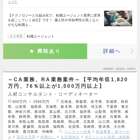
もOK
【テクノロジーと仕組み化で、転職エージェント業界に変革
を起こしていく会社】です！ 属人性や非効率性が高くなり
がちな転職エ…
転職エージェント
会社概要
興味あり
詳細へ
掲載期間
26/08/08～26/08/21
～CA業務、RA業務案件～【平均年収1,820
万円、76％以上が1,000万円以上】
人材コンサルタント・コーディネーター
800万円 ～ 2999万円
北海道、青森県、岩手県、宮城県、秋田
県、山形県、福島県、茨城県、栃木県、群馬県、埼玉県、千葉県、東京
都、神奈川県、新潟県、富山県、石川県、福井県、山梨県、長野県、岐
阜県、静岡県、愛知県、三重県、滋賀県、京都府、大阪府、兵庫県、奈
良県、和歌山県、鳥取県、島根県、岡山県、広島県、山口県、徳島県、
香川県、愛媛県、高知県、福岡県、佐賀県、長崎県、熊本県、大分県、
宮崎県、鹿児島県、沖縄県
ベンチャー企業
新規事業・新サービ
ス
英語力不問
転勤なし
土日祝休み
ポテンシャル採用（未経験