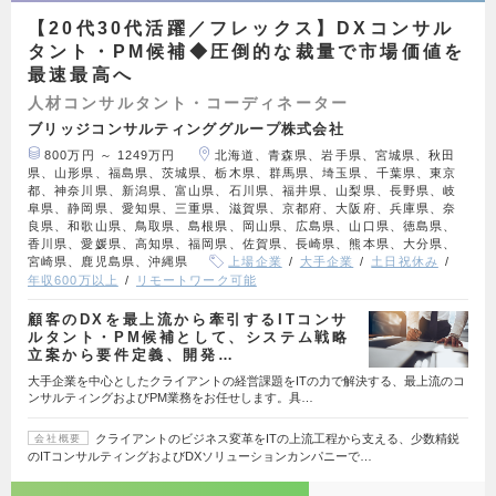
【20代30代活躍／フレックス】DXコンサル
タント・PM候補◆圧倒的な裁量で市場価値を
最速最高へ
人材コンサルタント・コーディネーター
ブリッジコンサルティンググループ株式会社
800万円 ～ 1249万円
北海道、青森県、岩手県、宮城県、秋田
県、山形県、福島県、茨城県、栃木県、群馬県、埼玉県、千葉県、東京
都、神奈川県、新潟県、富山県、石川県、福井県、山梨県、長野県、岐
阜県、静岡県、愛知県、三重県、滋賀県、京都府、大阪府、兵庫県、奈
良県、和歌山県、鳥取県、島根県、岡山県、広島県、山口県、徳島県、
香川県、愛媛県、高知県、福岡県、佐賀県、長崎県、熊本県、大分県、
宮崎県、鹿児島県、沖縄県
上場企業
大手企業
土日祝休み
年収600万以上
リモートワーク可能
顧客のDXを最上流から牽引するITコンサ
ルタント・PM候補として、システム戦略
立案から要件定義、開発…
大手企業を中心としたクライアントの経営課題をITの力で解決する、最上流のコ
ンサルティングおよびPM業務をお任せします。具…
クライアントのビジネス変革をITの上流工程から支える、少数精鋭
会社概要
のITコンサルティングおよびDXソリューションカンパニーで…