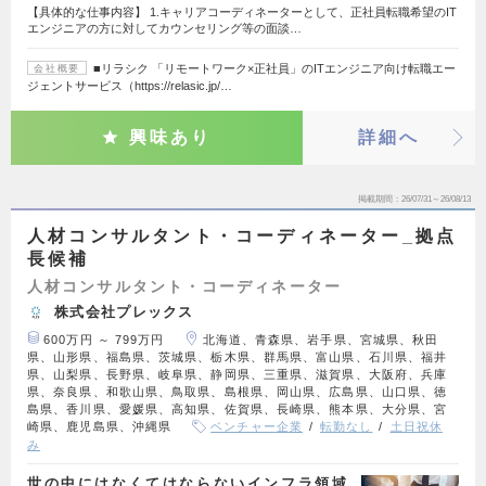
【具体的な仕事内容】 1.キャリアコーディネーターとして、正社員転職希望のIT
エンジニアの方に対してカウンセリング等の面談…
■リラシク 「リモートワーク×正社員」のITエンジニア向け転職エー
会社概要
ジェントサービス（https://relasic.jp/…
興味あり
詳細へ
掲載期間
26/07/31～26/08/13
人材コンサルタント・コーディネーター_拠点
長候補
人材コンサルタント・コーディネーター
株式会社プレックス
600万円 ～ 799万円
北海道、青森県、岩手県、宮城県、秋田
県、山形県、福島県、茨城県、栃木県、群馬県、富山県、石川県、福井
県、山梨県、長野県、岐阜県、静岡県、三重県、滋賀県、大阪府、兵庫
県、奈良県、和歌山県、鳥取県、島根県、岡山県、広島県、山口県、徳
島県、香川県、愛媛県、高知県、佐賀県、長崎県、熊本県、大分県、宮
崎県、鹿児島県、沖縄県
ベンチャー企業
転勤なし
土日祝休
み
世の中にはなくてはならないインフラ領域