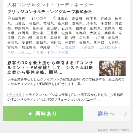
人材コンサルタント・コーディネーター
ブリッジコンサルティンググループ株式会社
800万円 ～ 1249万円
北海道、青森県、岩手県、宮城県、秋田
県、山形県、福島県、茨城県、栃木県、群馬県、埼玉県、千葉県、東京
都、神奈川県、新潟県、富山県、石川県、福井県、山梨県、長野県、岐
阜県、静岡県、愛知県、三重県、滋賀県、京都府、大阪府、兵庫県、奈
良県、和歌山県、鳥取県、島根県、岡山県、広島県、山口県、徳島県、
香川県、愛媛県、高知県、福岡県、佐賀県、長崎県、熊本県、大分県、
宮崎県、鹿児島県、沖縄県
上場企業
大手企業
土日祝休み
年収600万以上
リモートワーク可能
顧客のDXを最上流から牽引するITコンサ
ルタント・PM候補として、システム戦略
立案から要件定義、開発…
大手企業を中心としたクライアントの経営課題をITの力で解決する、最上流のコ
ンサルティングおよびPM業務をお任せします。具…
クライアントのビジネス変革をITの上流工程から支える、少数精鋭
会社概要
のITコンサルティングおよびDXソリューションカンパニーで…
興味あり
詳細へ
掲載期間
26/08/07～26/08/20