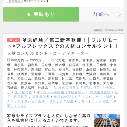
転職エージェント
会社概要
興味あり
詳細へ
掲載期間
26/08/08～26/08/21
🔰未経験／第二新卒歓迎！│フルリモー
NEW
ト×フルフレックスでの人材コンサルタント！
人材コンサルタント・コーディネーター
800万円 ～ 2999万円
北海道、青森県、岩手県、宮城県、秋田
県、山形県、福島県、茨城県、栃木県、群馬県、埼玉県、千葉県、東京
都、神奈川県、新潟県、富山県、石川県、福井県、山梨県、長野県、岐
阜県、静岡県、愛知県、三重県、滋賀県、京都府、大阪府、兵庫県、奈
良県、和歌山県、鳥取県、島根県、岡山県、広島県、山口県、徳島県、
香川県、愛媛県、高知県、福岡県、佐賀県、長崎県、熊本県、大分県、
宮崎県、鹿児島県、沖縄県
株式公開準備
英語力不問
転勤な
し
土日祝休み
ポテンシャル採用（未経験可）
20代役員在籍
社
長・役員直下
事業責任者
年収600万以上
インセンティブ制度
ストックオプションあり
フレックス勤務
リモートワーク可能
副
業してもOK
家族やライフプランを大切にしながら高収
入を現実的に叶えることができます。