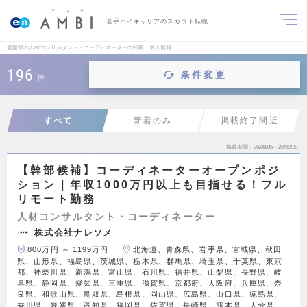
若手ハイキャリアのスカウト転職
愛媛県の人材コンサルタント・コーディネーターの転職・求人情報
196
条件変更
件
すべて
新着のみ
掲載終了間近
掲載期間
26/08/05～26/08/28
【幹部候補】コーディネーターオープンポジ
ション｜年収1000万円以上も目指せる！フル
リモート勤務
人材コンサルタント・コーディネーター
株式会社ナレソメ
800万円 ～ 1199万円
北海道、青森県、岩手県、宮城県、秋田
県、山形県、福島県、茨城県、栃木県、群馬県、埼玉県、千葉県、東京
都、神奈川県、新潟県、富山県、石川県、福井県、山梨県、長野県、岐
阜県、静岡県、愛知県、三重県、滋賀県、京都府、大阪府、兵庫県、奈
良県、和歌山県、鳥取県、島根県、岡山県、広島県、山口県、徳島県、
香川県、愛媛県、高知県、福岡県、佐賀県、長崎県、熊本県、大分県、