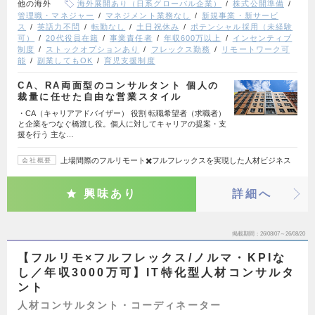
他の海外
海外展開あり（日系グローバル企業）
株式公開準備
管理職・マネジャー
マネジメント業務なし
新規事業・新サービ
ス
英語力不問
転勤なし
土日祝休み
ポテンシャル採用（未経験
可）
20代役員在籍
事業責任者
年収600万以上
インセンティブ
制度
ストックオプションあり
フレックス勤務
リモートワーク可
能
副業してもOK
育児支援制度
CA、RA両面型のコンサルタント 個人の
裁量に任せた自由な営業スタイル
・CA（キャリアアドバイザー） 役割 転職希望者（求職者）
と企業をつなぐ橋渡し役。個人に対してキャリアの提案・支
援を行う 主な…
上場間際のフルリモート✖️フルフレックスを実現した人材ビジネス
会社概要
興味あり
詳細へ
掲載期間
26/08/07～26/08/20
【フルリモ×フルフレックス/ノルマ・KPIな
し／年収3000万可】IT特化型人材コンサルタ
ント
人材コンサルタント・コーディネーター