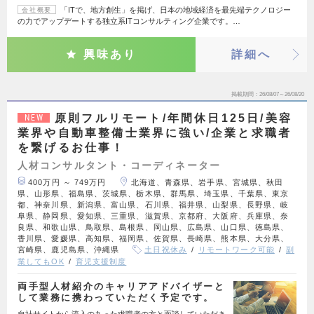
「ITで、地方創生」を掲げ、日本の地域経済を最先端テクノロジー
会社概要
の力でアップデートする独立系ITコンサルティング企業です。…
興味あり
詳細へ
掲載期間
26/08/07～26/08/20
原則フルリモート/年間休日125日/美容
NEW
業界や自動車整備士業界に強い/企業と求職者
を繋げるお仕事！
人材コンサルタント・コーディネーター
400万円 ～ 749万円
北海道、青森県、岩手県、宮城県、秋田
県、山形県、福島県、茨城県、栃木県、群馬県、埼玉県、千葉県、東京
都、神奈川県、新潟県、富山県、石川県、福井県、山梨県、長野県、岐
阜県、静岡県、愛知県、三重県、滋賀県、京都府、大阪府、兵庫県、奈
良県、和歌山県、鳥取県、島根県、岡山県、広島県、山口県、徳島県、
香川県、愛媛県、高知県、福岡県、佐賀県、長崎県、熊本県、大分県、
宮崎県、鹿児島県、沖縄県
土日祝休み
リモートワーク可能
副
業してもOK
育児支援制度
両手型人材紹介のキャリアアドバイザーと
して業務に携わっていただく予定です。
自社サイトから流入のあった求職者の方と面談していただき