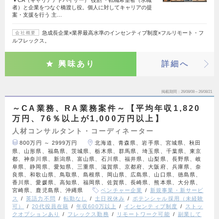
▼CA（キャリアアドバイザー） 役割 ・転職希望者（求職
者）と企業をつなぐ橋渡し役。個人に対してキャリアの提
案・支援を行う 主…
急成長企業×業界最高水準のインセンティブ制度×フルリモート・フ
会社概要
ルフレックス。
興味あり
詳細へ
掲載期間
26/08/08～26/08/21
～CA業務、RA業務案件～【平均年収1,820
万円、76％以上が1,000万円以上】
人材コンサルタント・コーディネーター
800万円 ～ 2999万円
北海道、青森県、岩手県、宮城県、秋田
県、山形県、福島県、茨城県、栃木県、群馬県、埼玉県、千葉県、東京
都、神奈川県、新潟県、富山県、石川県、福井県、山梨県、長野県、岐
阜県、静岡県、愛知県、三重県、滋賀県、京都府、大阪府、兵庫県、奈
良県、和歌山県、鳥取県、島根県、岡山県、広島県、山口県、徳島県、
香川県、愛媛県、高知県、福岡県、佐賀県、長崎県、熊本県、大分県、
宮崎県、鹿児島県、沖縄県
ベンチャー企業
新規事業・新サービ
ス
英語力不問
転勤なし
土日祝休み
ポテンシャル採用（未経験
可）
20代役員在籍
年収600万以上
インセンティブ制度
ストッ
クオプションあり
フレックス勤務
リモートワーク可能
副業して