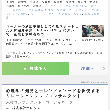
香川県、愛媛県、高知県、福岡県、佐賀県、長崎県、熊本県、大分県、
宮崎県、鹿児島県、沖縄県
ベンチャー企業
新規事業・新サービ
ス
転勤なし
土日祝休み
社長・役員直下
インセンティブ制度
フレックス勤務
リモートワーク可能
副業してもOK
育児支援制
度
コーナーの新規事業として今期スタートし
た人材紹介事業「foCus ONE」におい
て、企業と求職者をつ…
まずは候補者サーチなどのリサーチャー業務からスタートし、将来的には企業へ
の提案やキャリア支援を担う“両面型コンサルタント…
プロフェッショナルブティック事業（人事・ESG領域に特化した課
会社概要
題解決支援サービス）
興味あり
詳細へ
掲載期間
26/07/28～26/08/10
心理学の知見とナレソメメソッドを駆使する
リレーションシップコンサルタント
人材コンサルタント・コーディネーター
株式会社ナレソメ