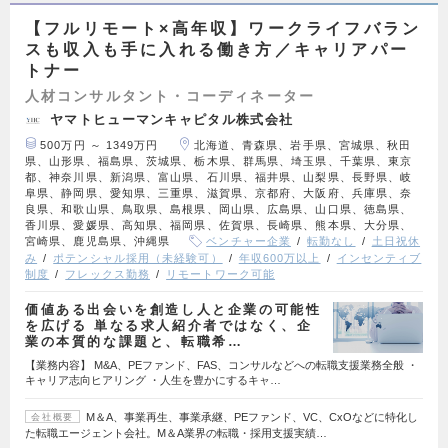
【フルリモート×高年収】ワークライフバラン
スも収入も手に入れる働き方／キャリアパー
トナー
人材コンサルタント・コーディネーター
ヤマトヒューマンキャピタル株式会社
500万円 ～ 1349万円
北海道、青森県、岩手県、宮城県、秋田
県、山形県、福島県、茨城県、栃木県、群馬県、埼玉県、千葉県、東京
都、神奈川県、新潟県、富山県、石川県、福井県、山梨県、長野県、岐
阜県、静岡県、愛知県、三重県、滋賀県、京都府、大阪府、兵庫県、奈
良県、和歌山県、鳥取県、島根県、岡山県、広島県、山口県、徳島県、
香川県、愛媛県、高知県、福岡県、佐賀県、長崎県、熊本県、大分県、
宮崎県、鹿児島県、沖縄県
ベンチャー企業
転勤なし
土日祝休
み
ポテンシャル採用（未経験可）
年収600万以上
インセンティブ
制度
フレックス勤務
リモートワーク可能
価値ある出会いを創造し人と企業の可能性
を広げる 単なる求人紹介者ではなく、企
業の本質的な課題と、転職希…
【業務内容】 M&A、PEファンド、FAS、コンサルなどへの転職支援業務全般 ・
キャリア志向ヒアリング ・人生を豊かにするキャ…
M＆A、事業再生、事業承継、PEファンド、VC、CxOなどに特化し
会社概要
た転職エージェント会社。M＆A業界の転職・採用支援実績…