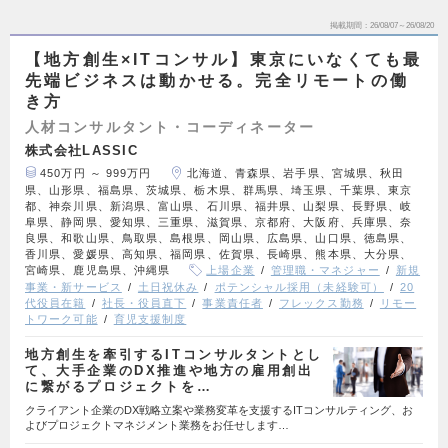
掲載期間
26/08/07～26/08/20
【地方創生×ITコンサル】東京にいなくても最
先端ビジネスは動かせる。完全リモートの働
き方
人材コンサルタント・コーディネーター
株式会社LASSIC
450万円 ～ 999万円
北海道、青森県、岩手県、宮城県、秋田
県、山形県、福島県、茨城県、栃木県、群馬県、埼玉県、千葉県、東京
都、神奈川県、新潟県、富山県、石川県、福井県、山梨県、長野県、岐
阜県、静岡県、愛知県、三重県、滋賀県、京都府、大阪府、兵庫県、奈
良県、和歌山県、鳥取県、島根県、岡山県、広島県、山口県、徳島県、
香川県、愛媛県、高知県、福岡県、佐賀県、長崎県、熊本県、大分県、
宮崎県、鹿児島県、沖縄県
上場企業
管理職・マネジャー
新規
事業・新サービス
土日祝休み
ポテンシャル採用（未経験可）
20
代役員在籍
社長・役員直下
事業責任者
フレックス勤務
リモー
トワーク可能
育児支援制度
地方創生を牽引するITコンサルタントとし
て、大手企業のDX推進や地方の雇用創出
に繋がるプロジェクトを…
クライアント企業のDX戦略立案や業務変革を支援するITコンサルティング、お
よびプロジェクトマネジメント業務をお任せします…