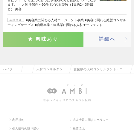
ます。 ・大体月40件～60件ほどの面談数（1日約2～3件ほ
ど） 美容…
■美容業に関わる人材エージェント事業 ■美容に関わる経営コンサル
会社概要
ティングサービス ■自動車業・建築業に関わる人材エージェント…
興味あり
詳細へ
ハイクラ
営
人材コンサルタン
愛媛県の人材コンサルタント・コー
ス求人TO
業
ト・コーディネータ
ディネーターの転職・求人情報一覧
P
系
ー
若手ハイキャリアのスカウト転職
利用規約
求人情報に関するポリシー
個人情報の取り扱い
推奨環境