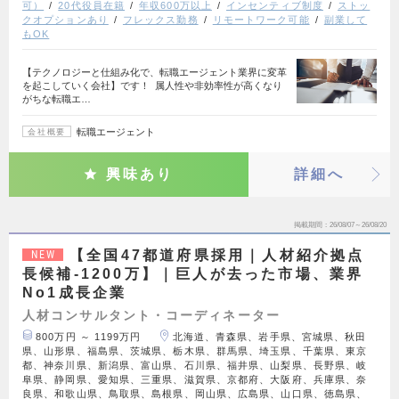
可）
20代役員在籍
年収600万以上
インセンティブ制度
ストッ
クオプションあり
フレックス勤務
リモートワーク可能
副業して
もOK
【テクノロジーと仕組み化で、転職エージェント業界に変革
を起こしていく会社】です！ 属人性や非効率性が高くなり
がちな転職エ…
転職エージェント
会社概要
興味あり
詳細へ
掲載期間
26/08/07～26/08/20
【全国47都道府県採用｜人材紹介拠点
NEW
長候補-1200万】｜巨人が去った市場、業界
No1成長企業
人材コンサルタント・コーディネーター
800万円 ～ 1199万円
北海道、青森県、岩手県、宮城県、秋田
県、山形県、福島県、茨城県、栃木県、群馬県、埼玉県、千葉県、東京
都、神奈川県、新潟県、富山県、石川県、福井県、山梨県、長野県、岐
阜県、静岡県、愛知県、三重県、滋賀県、京都府、大阪府、兵庫県、奈
良県、和歌山県、鳥取県、島根県、岡山県、広島県、山口県、徳島県、