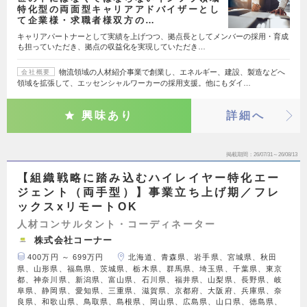
特化型の両面型キャリアアドバイザーとし
て企業様・求職者様双方の…
キャリアパートナーとして実績を上げつつ、拠点長としてメンバーの採用・育成
も担っていただき、拠点の収益化を実現していただき…
物流領域の人材紹介事業で創業し、エネルギー、建設、製造などへ
会社概要
領域を拡張して、エッセンシャルワーカーの採用支援。他にもダイ…
興味あり
詳細へ
掲載期間
26/07/31～26/08/13
【組織戦略に踏み込むハイレイヤー特化エー
ジェント（両手型）】事業立ち上げ期／フレ
ックスxリモートOK
人材コンサルタント・コーディネーター
株式会社コーナー
400万円 ～ 699万円
北海道、青森県、岩手県、宮城県、秋田
県、山形県、福島県、茨城県、栃木県、群馬県、埼玉県、千葉県、東京
都、神奈川県、新潟県、富山県、石川県、福井県、山梨県、長野県、岐
阜県、静岡県、愛知県、三重県、滋賀県、京都府、大阪府、兵庫県、奈
良県、和歌山県、鳥取県、島根県、岡山県、広島県、山口県、徳島県、