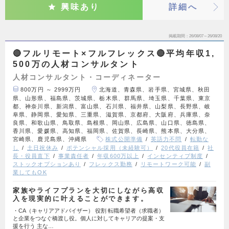
興味あり
詳細へ
掲載期間
26/08/07～26/08/20
🔴フルリモート×フルフレックス🔴平均年収1,
500万の人材コンサルタント
人材コンサルタント・コーディネーター
800万円 ～ 2999万円
北海道、青森県、岩手県、宮城県、秋田
県、山形県、福島県、茨城県、栃木県、群馬県、埼玉県、千葉県、東京
都、神奈川県、新潟県、富山県、石川県、福井県、山梨県、長野県、岐
阜県、静岡県、愛知県、三重県、滋賀県、京都府、大阪府、兵庫県、奈
良県、和歌山県、鳥取県、島根県、岡山県、広島県、山口県、徳島県、
香川県、愛媛県、高知県、福岡県、佐賀県、長崎県、熊本県、大分県、
宮崎県、鹿児島県、沖縄県
株式公開準備
英語力不問
転勤な
し
土日祝休み
ポテンシャル採用（未経験可）
20代役員在籍
社
長・役員直下
事業責任者
年収600万以上
インセンティブ制度
ストックオプションあり
フレックス勤務
リモートワーク可能
副
業してもOK
家族やライフプランを大切にしながら高収
入を現実的に叶えることができます。
・CA（キャリアアドバイザー） 役割 転職希望者（求職者）
と企業をつなぐ橋渡し役。個人に対してキャリアの提案・支
援を行う 主な…