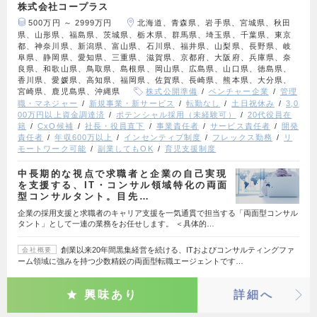
株式会社コープラス
500万円 ～ 2999万円
北海道、青森県、岩手県、宮城県、秋田
県、山形県、福島県、茨城県、栃木県、群馬県、埼玉県、千葉県、東京
都、神奈川県、新潟県、富山県、石川県、福井県、山梨県、長野県、岐
阜県、静岡県、愛知県、三重県、滋賀県、京都府、大阪府、兵庫県、奈
良県、和歌山県、鳥取県、島根県、岡山県、広島県、山口県、徳島県、
香川県、愛媛県、高知県、福岡県、佐賀県、長崎県、熊本県、大分県、
宮崎県、鹿児島県、沖縄県
株式公開準備
ベンチャー企業
管理
職・マネジャー
新規事業・新サービス
転勤なし
土日祝休み
3,0
00万円以上資金調達済
ポテンシャル採用（未経験可）
20代役員在
籍
CxO候補
社長・役員直下
事業責任者
サービス責任者
開発
責任者
年収600万以上
インセンティブ制度
フレックス勤務
リ
モートワーク可能
副業してもOK
育児支援制度
中長期的な視点で求職者と企業の自己実現
を支援する、IT・コンサル領域特化の両面
型コンサルタント。目先…
企業の採用支援と求職者のキャリア支援を一気通貫で担当する「両面型コンサル
タント」として一連の業務をお任せします。 ＜具体的…
創業以来20年間黒集経営を続ける、ITおよびコンサルティングファ
会社概要
ーム領域に強みを持つ少数精鋭の両面型転職エージェントです…
興味あり
詳細へ