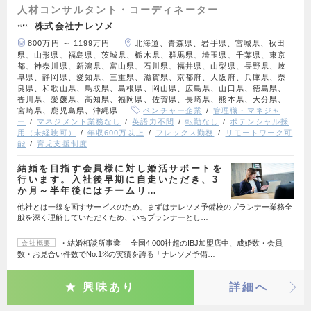
人材コンサルタント・コーディネーター
株式会社ナレソメ
800万円 ～ 1199万円
北海道、青森県、岩手県、宮城県、秋田
県、山形県、福島県、茨城県、栃木県、群馬県、埼玉県、千葉県、東京
都、神奈川県、新潟県、富山県、石川県、福井県、山梨県、長野県、岐
阜県、静岡県、愛知県、三重県、滋賀県、京都府、大阪府、兵庫県、奈
良県、和歌山県、鳥取県、島根県、岡山県、広島県、山口県、徳島県、
香川県、愛媛県、高知県、福岡県、佐賀県、長崎県、熊本県、大分県、
宮崎県、鹿児島県、沖縄県
ベンチャー企業
管理職・マネジャ
ー
マネジメント業務なし
英語力不問
転勤なし
ポテンシャル採
用（未経験可）
年収600万以上
フレックス勤務
リモートワーク可
能
育児支援制度
結婚を目指す会員様に対し婚活サポートを
行います。入社後早期に自走いただき、3
か月～半年後にはチームリ…
他社とは一線を画すサービスのため、まずはナレソメ予備校のプランナー業務全
般を深く理解していただくため、いちプランナーとし…
・結婚相談所事業 全国4,000社超のIBJ加盟店中、成婚数・会員
会社概要
数・お見合い件数でNo.1※の実績を誇る「ナレソメ予備…
興味あり
詳細へ