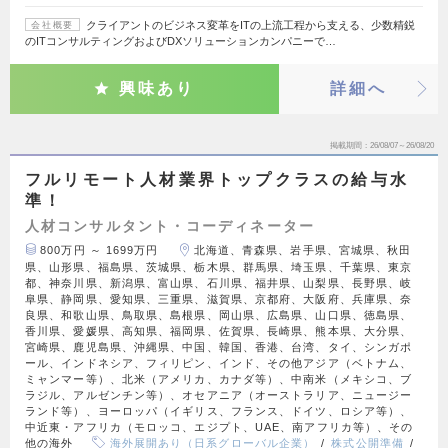
クライアントのビジネス変革をITの上流工程から支える、少数精鋭
会社概要
のITコンサルティングおよびDXソリューションカンパニーで…
興味あり
詳細へ
掲載期間
26/08/07～26/08/20
フルリモート人材業界トップクラスの給与水
準！
人材コンサルタント・コーディネーター
800万円 ～ 1699万円
北海道、青森県、岩手県、宮城県、秋田
県、山形県、福島県、茨城県、栃木県、群馬県、埼玉県、千葉県、東京
都、神奈川県、新潟県、富山県、石川県、福井県、山梨県、長野県、岐
阜県、静岡県、愛知県、三重県、滋賀県、京都府、大阪府、兵庫県、奈
良県、和歌山県、鳥取県、島根県、岡山県、広島県、山口県、徳島県、
香川県、愛媛県、高知県、福岡県、佐賀県、長崎県、熊本県、大分県、
宮崎県、鹿児島県、沖縄県、中国、韓国、香港、台湾、タイ、シンガポ
ール、インドネシア、フィリピン、インド、その他アジア（ベトナム、
ミャンマー等）、北米（アメリカ、カナダ等）、中南米（メキシコ、ブ
ラジル、アルゼンチン等）、オセアニア（オーストラリア、ニュージー
ランド等）、ヨーロッパ（イギリス、フランス、ドイツ、ロシア等）、
中近東・アフリカ（モロッコ、エジプト、UAE、南アフリカ等）、その
他の海外
海外展開あり（日系グローバル企業）
株式公開準備