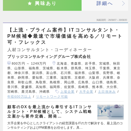
興味あり
詳細へ
掲載期間
26/08/07～26/08/20
【上流・プライム案件】ITコンサルタント・
PM候補◆最速で市場価値を高める／リモート
可・フレックス
人材コンサルタント・コーディネーター
ブリッジコンサルティンググループ株式会社
800万円 ～ 1249万円
北海道、青森県、岩手県、宮城県、秋田
県、山形県、福島県、茨城県、栃木県、群馬県、埼玉県、千葉県、東京
都、神奈川県、新潟県、富山県、石川県、福井県、山梨県、長野県、岐
阜県、静岡県、愛知県、三重県、滋賀県、京都府、大阪府、兵庫県、奈
良県、和歌山県、鳥取県、島根県、岡山県、広島県、山口県、徳島県、
香川県、愛媛県、高知県、福岡県、佐賀県、長崎県、熊本県、大分県、
宮崎県、鹿児島県、沖縄県
上場企業
大手企業
土日祝休み
年収600万以上
リモートワーク可能
顧客のDXを最上流から牽引するITコンサ
ルタント・PM候補として、システム戦略
立案から要件定義、開発…
大手企業を中心としたクライアントの経営課題をITの力で解決する、最上流のコ
ンサルティングおよびPM業務をお任せします。具…