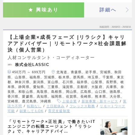
興味あり
詳細へ
掲載期間
26/08/03～26/08/16
【上場企業×成長フェーズ |リラシク】キャリ
アアドバイザー｜リモートワーク×社会課題解
決（個人営業）
人材コンサルタント・コーディネーター
株式会社LASSIC
450万円 ～ 699万円
北海道、青森県、岩手県、宮城県、秋田
県、山形県、福島県、茨城県、栃木県、群馬県、埼玉県、千葉県、東京
都、神奈川県、新潟県、富山県、石川県、福井県、山梨県、長野県、岐
阜県、静岡県、愛知県、三重県、滋賀県、京都府、大阪府、兵庫県、奈
良県、和歌山県、鳥取県、島根県、岡山県、広島県、山口県、徳島県、
香川県、愛媛県、高知県、福岡県、佐賀県、長崎県、熊本県、大分県、
宮崎県、鹿児島県、沖縄県
上場企業
新規事業・新サービス
英
語力不問
転勤なし
土日祝休み
フレックス勤務
リモートワーク
可能
副業してもOK
育児支援制度
「リモートワーク×正社員」で働きたいIT
エンジニアの転職エージェント『リラシ
ク』で、キャリアアドバイ…