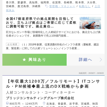
香川県、愛媛県、高知県、福岡県、佐賀県、長崎県、熊本県、大分県、
宮崎県、鹿児島県、沖縄県
管理職・マネジャー
転勤なし
土日
祝休み
全国47都道府県での拠点展開を目指して
おり、立ち上げ拠点はご希望に応じて柔軟
に調整可能です。拠点責任…
巨大なレガシー市場に領域特化した人材紹介サービスにおける、拠点立ち上げ責
任者ポジションです。 創業数年で売上100億円規模…
（１）2018年創業、従業員数630名のインフラ産業（運輸業、建設
会社概要
業、製造業）に対しての人材ソリューション／インフラ産業…
興味あり
詳細へ
掲載期間
26/08/07～26/08/20
【年収最大1200万／フルリモート】ITコンサ
ル・PM候補◆最上流のDX戦略から参画
人材コンサルタント・コーディネーター
ブリッジコンサルティンググループ株式会社
800万円 ～ 1249万円
北海道、青森県、岩手県、宮城県、秋田