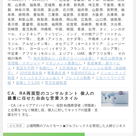
県、山形県、福島県、茨城県、栃木県、群馬県、埼玉県、千葉県、東京
都、神奈川県、新潟県、富山県、石川県、福井県、山梨県、長野県、岐
阜県、静岡県、愛知県、三重県、滋賀県、京都府、大阪府、兵庫県、奈
良県、和歌山県、鳥取県、島根県、岡山県、広島県、山口県、徳島県、
香川県、愛媛県、高知県、福岡県、佐賀県、長崎県、熊本県、大分県、
宮崎県、鹿児島県、沖縄県、中国、韓国、香港、台湾、タイ、シンガポ
ール、インドネシア、フィリピン、インド、その他アジア（ベトナム、
ミャンマー等）、北米（アメリカ、カナダ等）、中南米（メキシコ、ブ
ラジル、アルゼンチン等）、オセアニア（オーストラリア、ニュージー
ランド等）、ヨーロッパ（イギリス、フランス、ドイツ、ロシア等）、
中近東・アフリカ（モロッコ、エジプト、UAE、南アフリカ等）、その
他の海外
海外展開あり（日系グローバル企業）
株式公開準備
管理職・マネジャー
マネジメント業務なし
新規事業・新サービ
ス
英語力不問
転勤なし
土日祝休み
ポテンシャル採用（未経験
可）
20代役員在籍
事業責任者
年収600万以上
インセンティブ
制度
ストックオプションあり
フレックス勤務
リモートワーク可
能
副業してもOK
育児支援制度
CA、RA両面型のコンサルタント 個人の
裁量に任せた自由な営業スタイル
・CA（キャリアアドバイザー） 役割 転職希望者（求職者）
と企業をつなぐ橋渡し役。個人に対してキャリアの提案・支
援を行う 主な…
上場間際のフルリモート✖️フルフレックスを実現した人材ビジネス
会社概要