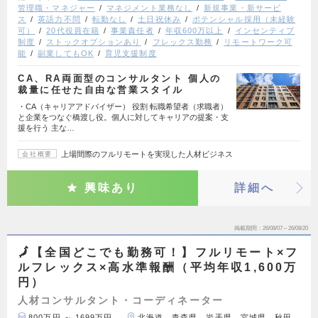
管理職・マネジャー
マネジメント業務なし
新規事業・新サービ
ス
英語力不問
転勤なし
土日祝休み
ポテンシャル採用（未経験
可）
20代役員在籍
事業責任者
年収600万以上
インセンティブ
制度
ストックオプションあり
フレックス勤務
リモートワーク可
能
副業してもOK
育児支援制度
CA、RA両面型のコンサルタント 個人の
裁量に任せた自由な営業スタイル
・CA（キャリアアドバイザー） 役割 転職希望者（求職者）
と企業をつなぐ橋渡し役。個人に対してキャリアの提案・支
援を行う 主な…
上場間際のフルリモートを実現した人材ビジネス
会社概要
興味あり
詳細へ
掲載期間
26/08/07～26/08/20
🗾【全国どこでも勤務可！】フルリモート×フ
ルフレックス×高水準報酬（平均年収1,600万
円）
人材コンサルタント・コーディネーター
800万円 ～ 1699万円
北海道、青森県、岩手県、宮城県、秋田