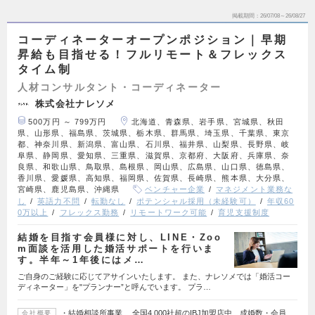
掲載期間
26/07/08～26/08/27
コーディネーターオープンポジション｜早期
昇給も目指せる！フルリモート＆フレックス
タイム制
人材コンサルタント・コーディネーター
株式会社ナレソメ
500万円 ～ 799万円
北海道、青森県、岩手県、宮城県、秋田
県、山形県、福島県、茨城県、栃木県、群馬県、埼玉県、千葉県、東京
都、神奈川県、新潟県、富山県、石川県、福井県、山梨県、長野県、岐
阜県、静岡県、愛知県、三重県、滋賀県、京都府、大阪府、兵庫県、奈
良県、和歌山県、鳥取県、島根県、岡山県、広島県、山口県、徳島県、
香川県、愛媛県、高知県、福岡県、佐賀県、長崎県、熊本県、大分県、
宮崎県、鹿児島県、沖縄県
ベンチャー企業
マネジメント業務な
し
英語力不問
転勤なし
ポテンシャル採用（未経験可）
年収60
0万以上
フレックス勤務
リモートワーク可能
育児支援制度
結婚を目指す会員様に対し、LINE・Zoo
m面談を活用した婚活サポートを行いま
す。半年～1年後にはメ…
ご自身のご経験に応じてアサインいたします。 また、ナレソメでは「婚活コー
ディネーター」を"プランナー”と呼んでいます。 プラ…
・結婚相談所事業 全国4,000社超のIBJ加盟店中、成婚数・会員
会社概要