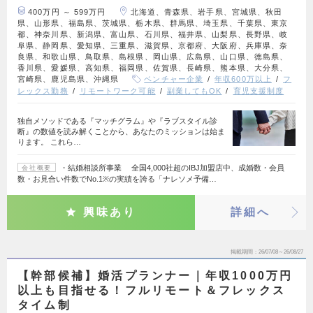
400万円 ～ 599万円
北海道、青森県、岩手県、宮城県、秋田
県、山形県、福島県、茨城県、栃木県、群馬県、埼玉県、千葉県、東京
都、神奈川県、新潟県、富山県、石川県、福井県、山梨県、長野県、岐
阜県、静岡県、愛知県、三重県、滋賀県、京都府、大阪府、兵庫県、奈
良県、和歌山県、鳥取県、島根県、岡山県、広島県、山口県、徳島県、
香川県、愛媛県、高知県、福岡県、佐賀県、長崎県、熊本県、大分県、
宮崎県、鹿児島県、沖縄県
ベンチャー企業
年収600万以上
フ
レックス勤務
リモートワーク可能
副業してもOK
育児支援制度
独自メソッドである『マッチグラム』や『ラブスタイル診
断』の数値を読み解くことから、あなたのミッションは始ま
ります。 これら…
・結婚相談所事業 全国4,000社超のIBJ加盟店中、成婚数・会員
会社概要
数・お見合い件数でNo.1※の実績を誇る「ナレソメ予備…
興味あり
詳細へ
掲載期間
26/07/08～26/08/27
【幹部候補】婚活プランナー｜年収1000万円
以上も目指せる！フルリモート＆フレックス
タイム制