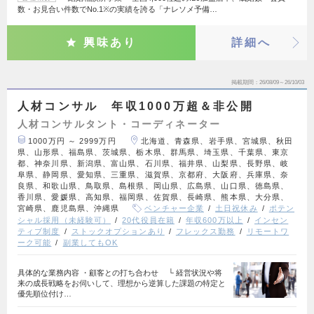
数・お見合い件数でNo.1※の実績を誇る「ナレソメ予備…
興味あり
詳細へ
掲載期間
26/08/09～26/10/03
人材コンサル 年収1000万超＆非公開
人材コンサルタント・コーディネーター
1000万円 ～ 2999万円
北海道、青森県、岩手県、宮城県、秋田
県、山形県、福島県、茨城県、栃木県、群馬県、埼玉県、千葉県、東京
都、神奈川県、新潟県、富山県、石川県、福井県、山梨県、長野県、岐
阜県、静岡県、愛知県、三重県、滋賀県、京都府、大阪府、兵庫県、奈
良県、和歌山県、鳥取県、島根県、岡山県、広島県、山口県、徳島県、
香川県、愛媛県、高知県、福岡県、佐賀県、長崎県、熊本県、大分県、
宮崎県、鹿児島県、沖縄県
ベンチャー企業
土日祝休み
ポテン
シャル採用（未経験可）
20代役員在籍
年収600万以上
インセン
ティブ制度
ストックオプションあり
フレックス勤務
リモートワ
ーク可能
副業してもOK
具体的な業務内容 ・顧客との打ち合わせ └ 経営状況や将
来の成長戦略をお伺いして、理想から逆算した課題の特定と
優先順位付け…