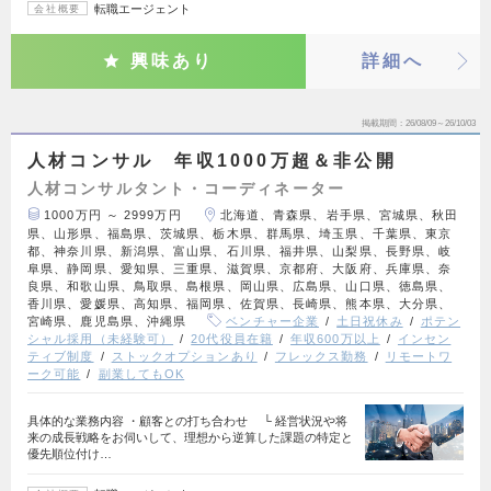
転職エージェント
会社概要
興味あり
詳細へ
掲載期間
26/08/09～26/10/03
人材コンサル 年収1000万超＆非公開
人材コンサルタント・コーディネーター
1000万円 ～ 2999万円
北海道、青森県、岩手県、宮城県、秋田
県、山形県、福島県、茨城県、栃木県、群馬県、埼玉県、千葉県、東京
都、神奈川県、新潟県、富山県、石川県、福井県、山梨県、長野県、岐
阜県、静岡県、愛知県、三重県、滋賀県、京都府、大阪府、兵庫県、奈
良県、和歌山県、鳥取県、島根県、岡山県、広島県、山口県、徳島県、
香川県、愛媛県、高知県、福岡県、佐賀県、長崎県、熊本県、大分県、
宮崎県、鹿児島県、沖縄県
ベンチャー企業
土日祝休み
ポテン
シャル採用（未経験可）
20代役員在籍
年収600万以上
インセン
ティブ制度
ストックオプションあり
フレックス勤務
リモートワ
ーク可能
副業してもOK
具体的な業務内容 ・顧客との打ち合わせ └ 経営状況や将
来の成長戦略をお伺いして、理想から逆算した課題の特定と
優先順位付け…