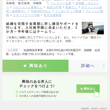
宮崎県、鹿児島県、沖縄県
ベンチャー企業
管理職・マネジャ
ー
マネジメント業務なし
英語力不問
転勤なし
ポテンシャル採
用（未経験可）
年収600万以上
インセンティブ制度
フレックス勤
務
リモートワーク可能
育児支援制度
結婚を目指す会員様に対し婚活サポートを
行います。入社後早期に自走いただき、3
か月～半年後にはチームリ…
ご自身のご経験に応じてアサインいたします。 また、ナレソメでは「婚活コー
ディネーター」を"プランナー”と呼んでいます。 幹部…
・結婚相談所事業 全国4,000社超のIBJ加盟店中、成婚数・会員
会社概要
数・お見合い件数でNo.1※の実績を誇る「ナレソメ予備…
興味あり
詳細へ
興味のある求人に
チェックをつけよう!
興味あり
スカウトのマッチング精度があがる!
その求人への合格可能性がわかる!
掲載期間
26/08/05～26/08/18