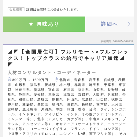
詳細は面談時にお伝えいたします。
会社概要
興味あり
詳細へ
掲載期間
26/08/07～26/08/20
◢◤【全国居住可】フルリモート×フルフレッ
クス！トップクラスの給与でキャリア加速◢
◤
人材コンサルタント・コーディネーター
800万円 ～ 1699万円
北海道、青森県、岩手県、宮城県、秋田
県、山形県、福島県、茨城県、栃木県、群馬県、埼玉県、千葉県、東京
都、神奈川県、新潟県、富山県、石川県、福井県、山梨県、長野県、岐
阜県、静岡県、愛知県、三重県、滋賀県、京都府、大阪府、兵庫県、奈
良県、和歌山県、鳥取県、島根県、岡山県、広島県、山口県、徳島県、
香川県、愛媛県、高知県、福岡県、佐賀県、長崎県、熊本県、大分県、
宮崎県、鹿児島県、沖縄県、中国、韓国、香港、台湾、タイ、シンガポ
ール、インドネシア、フィリピン、インド、その他アジア（ベトナム、
ミャンマー等）、北米（アメリカ、カナダ等）、中南米（メキシコ、ブ
ラジル、アルゼンチン等）、オセアニア（オーストラリア、ニュージー
ランド等）、ヨーロッパ（イギリス、フランス、ドイツ、ロシア等）、
中近東・アフリカ（モロッコ、エジプト、UAE、南アフリカ等）、その