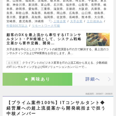
県、山形県、福島県、茨城県、栃木県、群馬県、埼玉県、千葉県、東京
都、神奈川県、新潟県、富山県、石川県、福井県、山梨県、長野県、岐
阜県、静岡県、愛知県、三重県、滋賀県、京都府、大阪府、兵庫県、奈
良県、和歌山県、鳥取県、島根県、岡山県、広島県、山口県、徳島県、
香川県、愛媛県、高知県、福岡県、佐賀県、長崎県、熊本県、大分県、
宮崎県、鹿児島県、沖縄県
上場企業
大手企業
土日祝休み
年収600万以上
リモートワーク可能
顧客のDXを最上流から牽引するITコンサ
ルタント・PM候補として、システム戦略
立案から要件定義、開発…
大手企業を中心としたクライアントの経営課題をITの力で解決する、最上流のコ
ンサルティングおよびPM業務をお任せします。具…
クライアントのビジネス変革をITの上流工程から支える、少数精鋭
会社概要
のITコンサルティングおよびDXソリューションカンパニーで…
興味あり
詳細へ
掲載期間
26/08/07～26/08/20
【プライム案件100%】ITコンサルタント◆
経営層への超上流提案から開発統括まで担う
中核メンバー